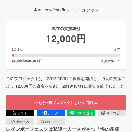
rainbowfesta
ソーシャルグッド
現在の支援総額
12,000
円
終了
2
%達成
目標金額
500,000
円
支援者数
9
人
このプロジェクトは、
2019/10/01
に募集を開始し、
9
人の支援に
より
12,000
円の資金を集め、
2019/10/31
に募集を終了しました
もう一度プロジェクトをやってほしい
ポスト
シェア
LINEで送る
URLコピー
埋め込み
QRコード
レインボーフェスタは私達一人一人がもつ「性の多様