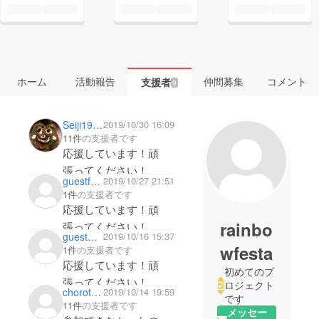
ホーム
活動報告
仲間募集
コメント
支援者
9
Seiji1974tn4f
2019/10/30 16:09
11件
の支援者です
応援しています！頑
張ってください！
guestf691507678
2019/10/27 21:51
1件
の支援者です
応援しています！頑
rainbo
張ってください！
guest4c05e305be
2019/10/16 15:37
wfesta
1件
の支援者です
応援しています！頑
初めてのプ
張ってください！
ロジェクト
chorotarow
2019/10/14 19:59
です
11件
の支援者です
メッセー