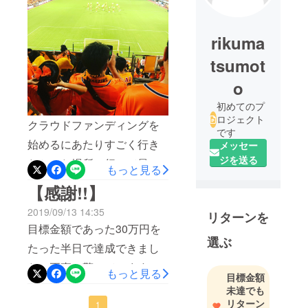
rikuma
tsumot
o
初めてのプ
ロジェクト
クラウドファンディングを
です
始めるにあたりすごく行き
メッセー
ジを送る
たかった場所に行って最高
もっと見る
の雰囲気を感じてきまし
【感謝!!】
た！絶対にこの最高の応援
2019/09/13 14:35
リターンを
の中でプレーできるように
目標金額であった30万円を
頑張ります！
選ぶ
たった半日で達成できまし
た！正直、驚いています。
もっと見る
目標金額
本当に皆様のお陰です。本
未達でも
リターン
当に本当にありがとうござ
1