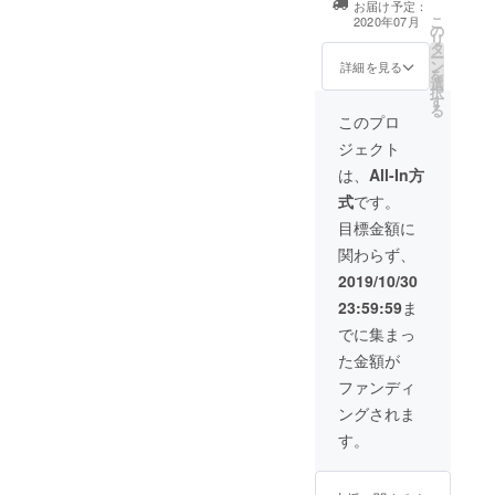
限る）
お届け予定：
渡しに伺いま
こ
2020年07月
の
す。カぺレン
リ
タ
（※SC kapellen
ー
ン
Erft所属中）に
詳細を見る
を
選
お越しの際は試
択
す
合に招待とスタ
る
ジアム売店での
このプロ
本場ドイツビー
ジェクト
ル１杯を提供。
また、試合前日
は、
All-In方
（または後日）
式
です。
に観光案内を担
当します。
目標金額に
関わらず、
2019/10/30
23:59:59
ま
でに集まっ
た金額が
ファンディ
ングされま
す。