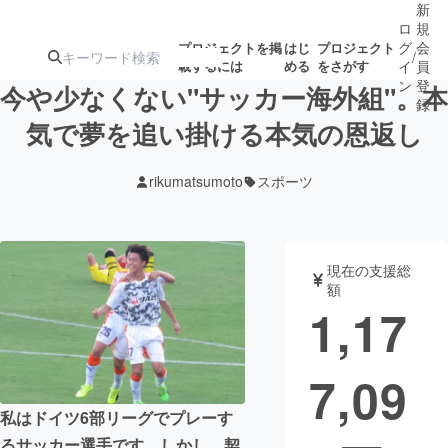
新
ロ
規
グ
会
プロジェクトを掲
はじ
プロジェクト
/
載するには
める
をさがす
イ
員
ン
登
今や少なくない"サッカー海外組"。本
録
気で夢を追い掛ける本気の恩返し
人気のプロ
注目のリ
注目の新着プロ
募集終了が近いプ
もうすぐ公開
rikumatsumoto
スポーツ
ジェクト
ターン
ジェクト
ロジェクト
されます
アート・写真
音楽
現在の支援総
額
1,17
テクノロジー・ガジェット
ゲーム・サ
7,09
映像・映画
書籍・雑誌
私はドイツ6部リーグでプレーす
ビジネス・起業
チャレンジ
るサッカー選手です。しかし、契