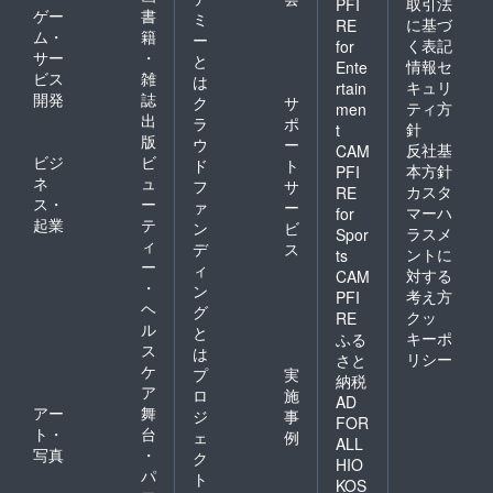
取引法
PFI
ゲー
書
ミ
に基づ
RE
ム・
籍
ー
く表記
for
サー
・
と
情報セ
Ente
ビス
雑
は
キュリ
rtain
開発
誌
ク
サ
ティ方
men
出
ラ
ポ
針
t
版
ウ
ー
反社基
CAM
ビジ
ビ
ド
ト
本方針
PFI
ネ
ュ
フ
サ
カスタ
RE
ス・
ー
ァ
ー
マーハ
for
起業
テ
ン
ビ
ラスメ
Spor
ィ
デ
ス
ントに
ts
ー
ィ
対する
CAM
・
ン
考え方
PFI
ヘ
グ
クッ
RE
ル
と
キーポ
ふる
ス
は
リシー
さと
ケ
プ
実
納税
ア
ロ
施
AD
アー
舞
ジ
事
FOR
ト・
台
ェ
例
ALL
写真
・
ク
HIO
パ
ト
KOS