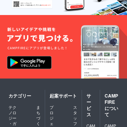
カテゴリー
起案サポート
サ
CAMP
ー
FIRE
テク
ま
プ
ス
ビ
につい
ノロ
ち
ロ
タ
ス
て
ジー
づ
ジ
ッ
・ガ
く
ェ
フ
CAM
CAMP