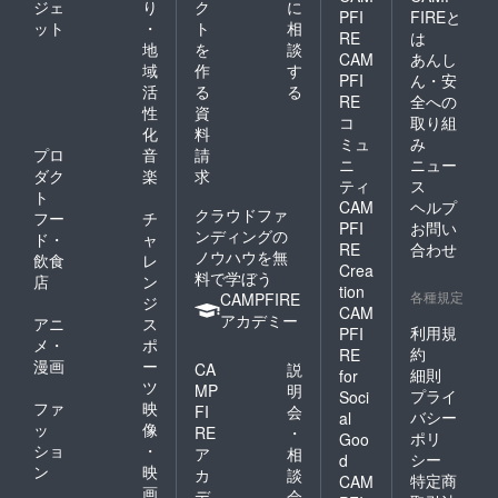
ジェ
り
ク
に
PFI
FIREと
ット
・
ト
相
RE
は
地
を
談
CAM
あんし
域
作
す
PFI
ん・安
活
る
る
RE
全への
性
資
コ
取り組
化
料
ミュ
み
プロ
音
請
ニ
ニュー
ダク
楽
求
ティ
ス
ト
CAM
ヘルプ
クラウドファ
フー
チ
PFI
お問い
ンディングの
ド・
ャ
RE
合わせ
ノウハウを無
飲食
レ
Crea
料で学ぼう
店
ン
tion
各種規定
CAMPFIRE
ジ
CAM
アカデミー
アニ
ス
利用規
PFI
メ・
ポ
約
RE
漫画
ー
CA
説
細則
for
ツ
MP
明
プライ
Soci
ファ
映
FI
会
バシー
al
ッ
像
RE
・
ポリ
Goo
ショ
・
ア
相
シー
d
ン
映
カ
談
特定商
CAM
画
デ
会