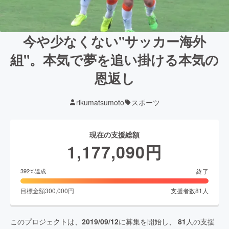
今や少なくない"サッカー海外
組"。本気で夢を追い掛ける本気の
恩返し
rikumatsumoto
スポーツ
現在の支援総額
1,177,090
円
終了
392
%達成
目標金額
300,000
円
支援者数
81
人
このプロジェクトは、
2019/09/12
に募集を開始し、
81
人の支援