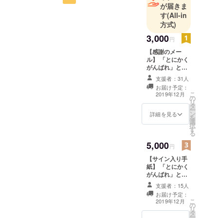
が届きま
います！！これまでもこれ
す
(All-in
方式)
からも沢山の人に支えて頂
3,000
いてることを痛感している
円
と共に、あらためて頑張ら
【感謝のメー
ル】 「とにかく
なくてはと身が引き締まる
がんばれ」と応
援してくれる方
思いでいます。目標金額を
支援者：31人
に。お返しとし
お届け予定：
て感謝のメール
達成はできましたが、1日で
こ
2019年12月
の
をお送りしま
リ
タ
も早く渡独するために今後
す。
ー
ン
詳細を見る
を
も継続してご支援のお願い
選
択
す
る
をして参ります。また、ご
5,000
円
支援頂けなくてもこのよう
【サイン入り手
なサッカー選手がいること
紙】 「とにかく
を知ってもらえればと思い
がんばれ」と応
援してくれる方
支援者：15人
ますので、このページの告
に。お返しとし
お届け予定：
てサインを入れ
こ
知にご協力よろしくお願い
2019年12月
の
た感謝の手紙を
リ
タ
お送りします。
します！本当にありがとう
ー