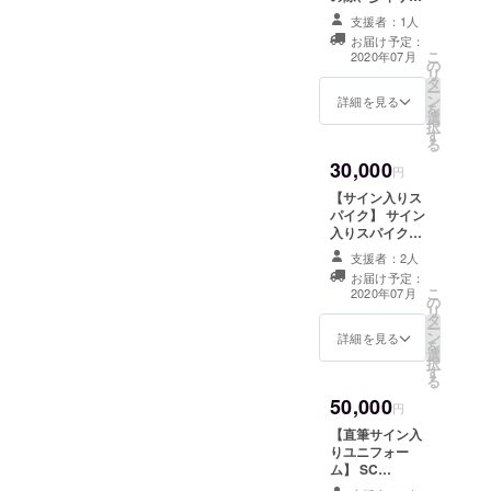
用する
カーチームの１
スネ当
支援者：1人
日指導に伺いま
てにお
お届け予定：
す。日本とドイ
名前を
こ
2020年07月
の
ツ両国での少年
書かせ
リ
タ
サッカー指導の
て頂
ー
ン
経験があるので
詳細を見る
き、常
を
選
違いを見せられ
に感謝
択
す
たり、子供たち
の気持
る
に講演という形
ちと共
30,000
もできるかと思
円
にプ
います。 (2020
レーさ
【サイン入りス
年7月頃※静岡・
せて頂
パイク】 サイン
東京に限る。こ
きま
入りスパイクを
ちらから自費で
す。※支
提供します(27.5
伺います。場所
支援者：2人
援時、
㎝ デザイン未
を備考欄にお書
お届け予定：
必ず備
定)。また、ドイ
こ
きください）
2020年07月
考欄に
の
ツにお越しの際
リ
ご希望
タ
（※SC kapellen
ー
のお名
ン
Erft所属中）、
詳細を見る
を
前をご
選
試合の招待券を
択
記入く
す
準備します。
る
ださ
50,000
い。
円
【直筆サイン入
りユニフォー
ム】 SC
kapellen Erftの