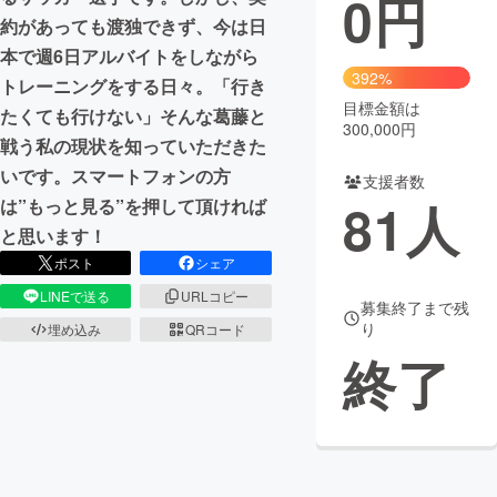
0
円
約があっても渡独できず、今は日
まちづくり・地域活性化
本で週6日アルバイトをしながら
392%
トレーニングをする日々。「行き
目標金額は
CAMPFIRE for Social Good
CAMPFIRE Creation
たくても行けない」そんな葛藤と
300,000円
CAMPFIREふるさと納税
machi-ya
コミュニティ
戦う私の現状を知っていただきた
いです。スマートフォンの方
支援者数
81
人
は”もっと見る”を押して頂ければ
と思います！
ポスト
シェア
LINEで送る
URLコピー
募集終了まで残
り
埋め込み
QRコード
終了