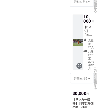
ン
詳細を見る
を
選
ございます！！松本陸
択
す
る
10,
000
円
【Eメー
ル】
「お返
しはい
支援
らな
者：
い」、
28人
「がん
お届
ばるあ
け予
なたを
定：
応援し
2019
年12
ます」
こ
月
という
の
リ
方用。
タ
ー
基本的
ン
詳細を見る
を
にノー
選
択
リター
す
る
ンとさ
30,000
せて頂
円
きます
【サッカー指
が、試
導】 日本に帰国
合で着
の際、少年サッ