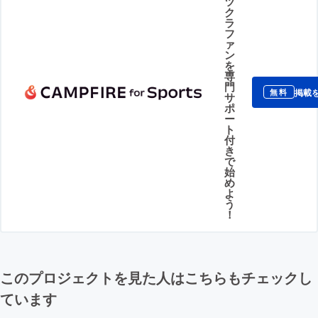
ツ
ク
ラ
フ
ァ
ン
を
専
門
掲載
無料
サ
ポ
ー
ト
付
き
で
始
め
よ
う
！
このプロジェクトを見た人はこちらもチェックし
ています