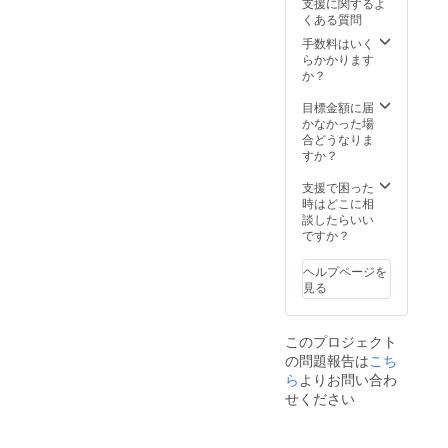
支援に関するよ
くある質問
手数料はいく
らかかります
か？
目標金額に届
かなかった場
合どうなりま
すか？
支援で困った
時はどこに相
談したらいい
ですか？
ヘルプページを
見る
このプロジェクト
の問題報告は
こち
ら
よりお問い合わ
せください