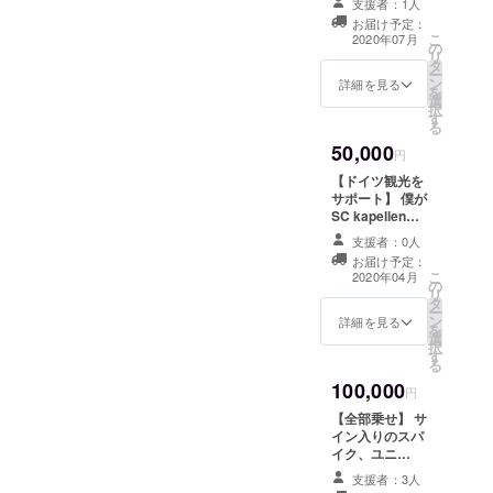
支援者：1人
ユニフォーム(M
お届け予定：
サイズ)にサイン
こ
2020年07月
の
を入れて提供し
リ
タ
ます。また、ド
ー
ン
イツにお越しの
詳細を見る
を
選
際（※SC
択
す
kapellen Erft所
る
属中）、試合の
50,000
招待券を準備し
円
ます。
【ドイツ観光を
サポート】 僕が
SC kapellen
Erft所属中、ド
支援者：0人
イツ観光に来た
お届け予定：
際には名所の案
こ
2020年04月
の
内役や通訳を１
リ
タ
日担当させて頂
ー
ン
きます。ドイツ
詳細を見る
を
選
にいらっしゃる
択
す
際にこちらの
る
メールアドレス
100,000
に事前にご連絡
円
ください。（※ケ
【全部乗せ】 サ
ルン・デュッセ
イン入りのスパ
ルドルフ近郊で
イク、ユニ
練習や試合に差
フォーム、感謝
支えのない日に
支援者：3人
の手紙を直接お