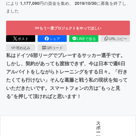
により
1,177,090
円の資金を集め、
2019/10/30
に募集を終了し
ました
もう一度プロジェクトをやってほしい
ポスト
シェア
LINEで送る
URLコピー
埋め込み
QRコード
私はドイツ6部リーグでプレーするサッカー選手です。
しかし、契約があっても渡独できず、今は日本で週6日
アルバイトをしながらトレーニングをする日々。「行き
たくても行けない」そんな葛藤と戦う私の現状を知って
いただきたいです。スマートフォンの方は”もっと見
る”を押して頂ければと思います！
ス
ポ
ー