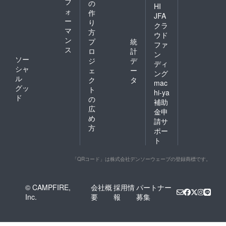
フ
の
HI
ォ
作
JFA
ー
り
クラ
マ
方
ウド
ン
プ
統
ファ
ス
ロ
計
ン
ソー
ジ
デ
ディ
シャ
ェ
ー
ング
ル
ク
タ
mac
グッ
ト
hi-ya
ド
の
補助
広
金申
め
請サ
方
ポー
ト
「QRコード」は株式会社デンソーウェーブの登録商標です。
© CAMPFIRE,
会社概
採用情
パートナー
Inc.
要
報
募集