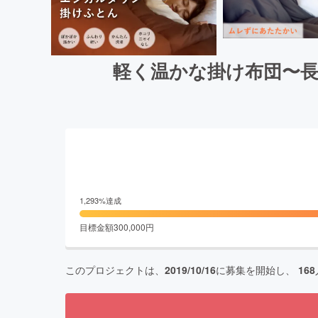
軽く温かな掛け布団〜
1,293
%達成
目標金額
300,000
円
このプロジェクトは、
2019/10/16
に募集を開始し、
168