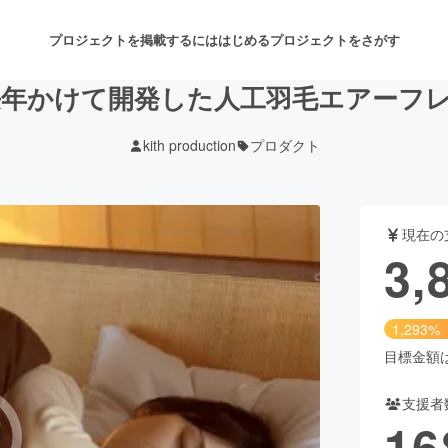
プロジェクトを掲載するには
はじめる
プロジェクトをさがす
長年かけて開発した人工羽毛エアーフレ
kith production
プロダクト
注目のリターン
注目の新着プロジェクト
募集終了が近いプロジェクト
も
現在の
音楽
舞台・パフォーマンス
3,
ゲーム・サービス開発
フード・飲食店
1,293%
書籍・雑誌出版
アニメ・漫画
目標金額は3
支援者
チャレンジ
ビューティー・ヘルスケ
16