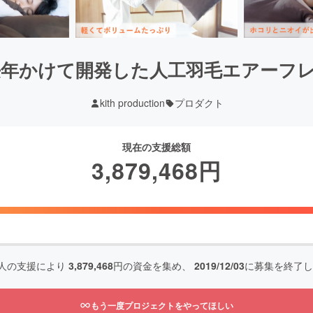
長年かけて開発した人工羽毛エアーフレ
kith production
プロダクト
現在の支援総額
3,879,468
円
人の支援により
3,879,468
円の資金を集め、
2019/12/03
に募集を終了し
もう一度プロジェクトをやってほしい