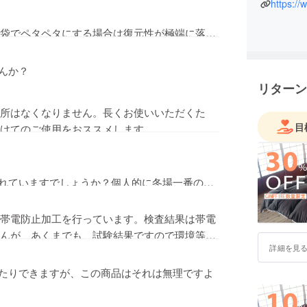
m以上）の繊維が複雑に絡まった構造で出来て
https://
ちる可能性は、限りなく低くなっています。
袋でペタペタにする場合は復元性が極端に落ち
追及するため、エアーフレイクは持続可能な
→https://air-flake.com/product/
袋の写真のようにペタペタに圧縮しますと、復
んか？
ーフレイクに限らず、どの布団でも同じです。
リターン
所はなくなりません。長くお使いいただくた
希望と思いますが、軽く中圧縮をお勧めしま
目
けてのご使用をおススメします。
目安での圧縮を進めします。
復元すると思います。
れていますでしょうか？個人的に冬場一番の悩
す。よろしくお願いします。
帯電防止加工を行っています。検査結果は帯電
んが、あくまでも、試験結果ですので環境等で
詳細を見
燥時に発生しやすので、どのお布団に関して
を保つ環境が一番かと思います。活動報告に帯
たりできますが、この商品はそれは無理ですよ
で、ご検討下さい。