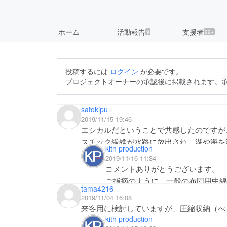
ホーム
活動報告
支援者
9
99+
投稿するには
ログイン
が必要です。
プロジェクトオーナーの承認後に掲載されます。
satokipu
2019/11/15 19:46
エシカルだということで共感したのですが
スチック繊維が水路に放出され、湖や海を
kith production
れ、動物や人間は間接的に、それを摂取し
2019/11/16 11:34
ないのでしょうか？
コメントありがとうございます。
ご指摘のように、一般の布団用中綿
tama4216
繊維を沢山絡めて出来あがっていま
2019/11/04 16:08
抜けて水路に放出される可能性はご
来客用に検討していますが、圧縮収納（ぺ
エシカルダウン掛け布団の中綿エア
kith production