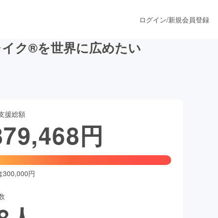
ログイン
/
新規会員登録
イク®を世界に広めたい
うすぐ公開されます
支援総額
プロダクト
879,468
円
ファッション
スポーツ
00,000円
数
ア
ソーシャルグッド
8
人