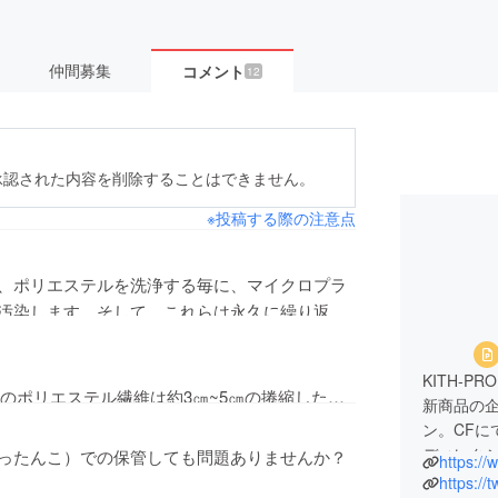
仲間募集
コメント
12
承認された内容を削除することはできません。
※投稿する際の注意点
、ポリエステルを洗浄する毎に、マイクロプラ
汚染します。そして、これらは永久に繰り返さ
ています。結果的に動物愛護にならないのでは
KITH-P
のポリエステル繊維は約3㎝~5㎝の捲縮した短
新商品の
す、そんため、洗濯のする毎に、その短繊維が
ン。CFに
ざいます。
ディレク
ったんこ）での保管しても問題ありませんか？
https://
ーフレイクは、綿ホコリ、洗濯耐久性の観点か
https://