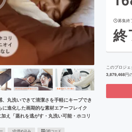
募集終
CAMPFIRE for Social Good
CAMPFIRE Creation
終
CAMPFIREふるさと納税
machi-ya
コミュニティ
このプロジェ
3,879,468
円
感、丸洗いできて清潔さを手軽にキープでき
らに進化した画期的な素材エアーフレイク
に加え「蒸れを逃がす・丸洗い可能・ホコリ
ピー
埋め込み
QRコード