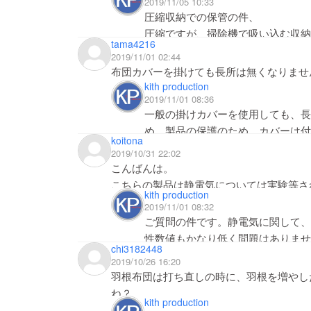
2019/11/05 10:33
ら、長繊維構造（布団の場合：約3
圧縮収納での保管の件、
いますので、洗濯等で繊維が抜け落
圧縮ですが、掃除機で吸い込む収納
また、余談ですが更なるエシカルを
tama4216
ます
100％リサイクル可能な原材料に今後進化します。
2019/11/01 02:44
、これはダウンでも同じです。収納
以上、よろしくお願いいたします。
布団カバーを掛けても長所は無くなりませ
元できなくなります。これは、エア
kith production
2019/11/01 08:36
一般の掛けカバーを使用しても、長
すいませんが、ぺったんこに圧縮が
め、製品の保護のため、カバーは付
す。
koitona
通常の状態より、１/2～1/３位を
2019/10/31 22:02
時間を置いて、ダウンと同じように
こんばんは。
こちらの製品は静電気については実験等さ
kith production
みなので…お返事いただけましたら幸いで
2019/11/01 08:32
以上、よろしくお願いします。
ご質問の件です。静電気に関して、
性数値もかなり低く問題はありませ
chi3182448
実際は変わってきます。静電気は乾
2019/10/26 16:20
も、対策としては加湿器など、湿度
羽根布団は打ち直しの時に、羽根を増やし
電検査報告をアップしておきますの
ね？
kith production