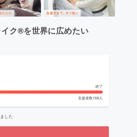
イク®を世界に広めたい
終了
支援者数
168
人
ました