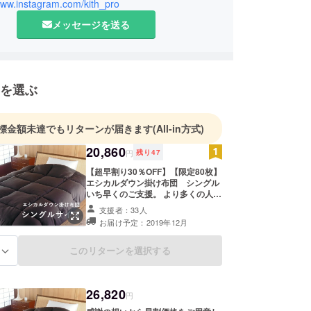
www.instagram.com/kith_pro
メッセージを送る
を選ぶ
標金額未達でもリターンが届きます
(All-in方式)
20,860
円
残り
47
【超早割り30％OFF】【限定80枚】
エシカルダウン掛け布団 シングル
いち早くのご支援。 より多くの人に
知っていただきたい。 感謝の想いか
支援者：33人
ら超早割価格をご用意しました。
お届け予定：2019年12月
□ エシカルダウン掛け布団 サイ
ズ：シングル 1枚 ・希望小売価格
29,800円（税込） ・消費税込みの
このリターンを選択する
る
価格となります。 ・送料込み。 ・
製品の詳細は、本文ページの仕様を
ご確認ください。 ※デザイン・仕様
26,820
は変更になる可能性もございます。
円
ご了承ください。 また、販売状況に