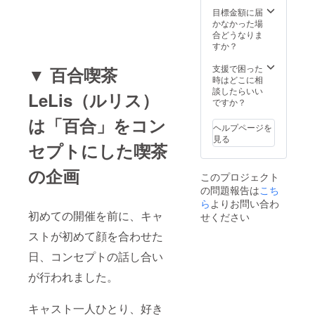
予約となりま
目標金額に届
す。各枠ごとに
かなかった場
リターンがござ
合どうなりま
いますのでご注
すか？
意ください。 ※
３）ホールキャ
支援で困った
▼ 百合喫茶
ストから２名ご
時はどこに相
指名ください。
談したらいい
（キャストの
LeLis（ルリス）
ですか？
ページはこち
ら）
は「百合」をコン
https://mayuriki
ヘルプページを
ss.amebaownd.
見る
セプトにした喫茶
com/pages/205
8958/gallery
の企画
このプロジェクト
の問題報告は
こち
ら
よりお問い合わ
初めての開催を前に、キャ
せください
ストが初めて顔を合わせた
日、コンセプトの話し合い
が行われました。
キャスト一人ひとり、好き