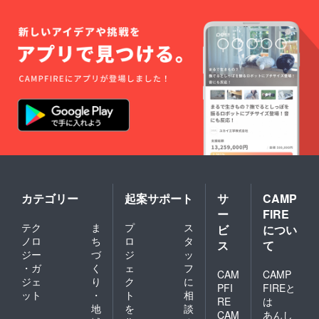
カテゴリー
起案サポート
サ
CAMP
ー
FIRE
テク
ま
プ
ス
ビ
につい
ノロ
ち
ロ
タ
ス
て
ジー
づ
ジ
ッ
・ガ
く
ェ
フ
CAM
CAMP
ジェ
り
ク
に
PFI
FIREと
ット
・
ト
相
RE
は
地
を
談
CAM
あんし