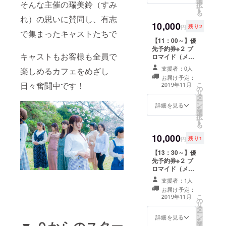
選
日】【性別】を
そんな主催の瑞美鈴（すみ
択
す
お入れすること
る
ができますので
れ）の思いに賛同し、有志
10,000
備考欄にご記入
円
残り2
で集まったキャストたちで
ください。
【11：00～】優
先予約券※２ ブ
キャストもお客様も全員で
ロマイド（メイ
ンキャスト） 百
支援者：0人
楽しめるカフェをめざし
合写真データつ
お届け予定：
き診察券※１ ラ
日々奮闘中です！
こ
2019年11月
の
ンダム缶バッジ
リ
タ
セット 推し百合
ー
ン
ＣＰチェキ※３ ※
詳細を見る
を
選
１）診察券はご
択
す
希望の【お名
る
前】【生年月
10,000
日】【性別】を
円
残り1
お入れすること
【13：30～】優
ができますので
先予約券※２ ブ
備考欄にご記入
ロマイド（メイ
ください。 ※
ンキャスト） 百
２）優先予約番
支援者：1人
合写真データつ
号をお送り致し
お届け予定：
き診察券※１ ラ
ますので、ご予
こ
2019年11月
の
ンダム缶バッジ
約が開始されま
リ
タ
セット 推し百合
したらご予約
ー
ン
ＣＰチェキ※３ ※
詳細を見る
フォームの備考
を
▼ ０からのスター
選
１）診察券はご