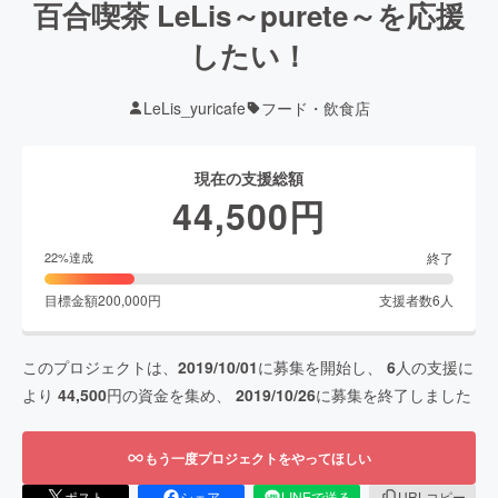
百合喫茶 LeLis～purete～を応援
したい！
LeLis_yuricafe
フード・飲食店
現在の支援総額
44,500
円
終了
22
%達成
目標金額
200,000
円
支援者数
6
人
このプロジェクトは、
2019/10/01
に募集を開始し、
6
人の支援に
より
44,500
円の資金を集め、
2019/10/26
に募集を終了しました
もう一度プロジェクトをやってほしい
ポスト
シェア
LINEで送る
URLコピー