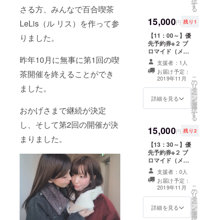
択
す
券※１ ランダム
さい。同行者１
https://mayuriki
さる方、みんなで百合喫茶
る
缶バッジセット
名様まで可、計
ss.amebaownd.
15,000
推し百合ＣＰ
２名様までのご
LeLis（ル リス）を作って参
com/pages/205
円
残り1
チェキ※３ ※１）
予約となりま
8958/gallery
【11：00～】優
りました。
診察券はご希望
す。各枠ごとに
先予約券※２ ブ
の【お名前】
リターンがござ
ロマイド（メイ
【生年月日】
いますのでご注
昨年10月に無事に第1回の喫
ンキャスト） 百
【性別】をお入
意ください。 ※
支援者：1人
合写真データつ
れすることがで
３）ホールキャ
お届け予定：
茶開催を終えることができ
き診察券※１ ラ
きますので備考
ストから２名ご
こ
2019年11月
の
ンダム缶バッジ
欄にご記入くだ
指名ください。
リ
ました。
タ
セット 推し百合
さい。 ※２）優
（キャストの
ー
ン
ＣＰチェキ※３
詳細を見る
先予約番号をお
ページはこち
を
選
推し百合ＣＰ２
送り致しますの
ら）
おかげさまで継続が決定
択
す
人の社員証※３
で、ご予約が開
https://mayuriki
る
ご支援者様宛の
始されましたら
し、そして第2回の開催が決
ss.amebaownd.
15,000
個別メッセージ
ご予約フォーム
com/pages/205
円
残り2
まりました。
ＲＯＭ（メイン
の備考欄にご記
8958/gallery
【13：30～】優
キャストより）
入ください。同
先予約券※２ ブ
※１）診察券はご
行者１名様まで
ロマイド（メイ
希望の【お名
可、計２名様ま
ンキャスト） 百
前】【生年月
でのご予約とな
支援者：0人
合写真データつ
日】【性別】を
ります。各枠ご
お届け予定：
き診察券※１ ラ
お入れすること
とにリターンが
こ
2019年11月
の
ンダム缶バッジ
ができますので
ございますので
リ
タ
セット 推し百合
備考欄にご記入
ご注意くださ
ー
ン
ＣＰチェキ※３
詳細を見る
ください。 ※
い。 ※３）ホー
を
選
推し百合ＣＰ２
２）優先予約番
ルキャストから
択