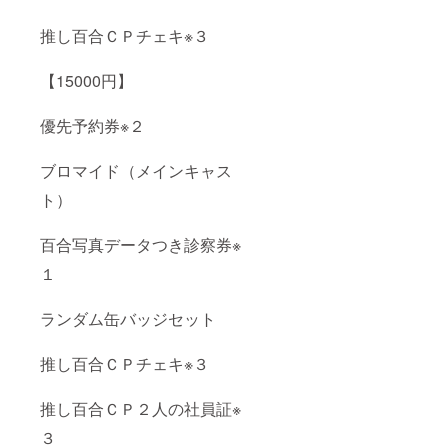
推し百合ＣＰチェキ※３
【15000円】
優先予約券※２
ブロマイド（メインキャス
ト）
百合写真データつき診察券※
１
ランダム缶バッジセット
推し百合ＣＰチェキ※３
推し百合ＣＰ２人の社員証※
３