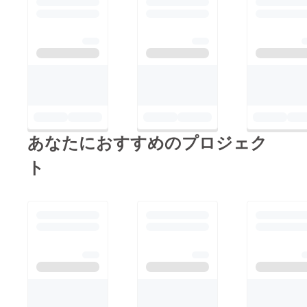
ので当日公式ツイッ
ターをご覧ください。
公式ツイッター
⇒https://twitter.com/L
eLis_YuriCafeクラウ
ドファンディングご支
援いただきました皆様
誠にありがとうござい
あなたにおすすめのプロジェク
ました！一部リターン
ト
品をお渡しできていな
い方がいらっしゃいま
すのでお品物をすべて
発送できましたらまた
ご報告いたします。こ
れからも百合喫茶
LeLisをよろしくお願
いいたします。