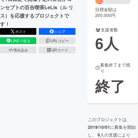
22%
ンセプトの百合喫茶LeLis（ル リ
目標金額は
まちづくり・地域活性化
200,000円
ス）を応援するプロジェクトで
す！
支援者数
CAMPFIRE for Social Good
CAMPFIRE Creation
ポスト
シェア
6
人
CAMPFIREふるさと納税
machi-ya
コミュニティ
LINEで送る
URLコピー
埋め込み
QRコード
募集終了まで残
り
終了
このプロジェクトは、
2019/10/01
に募集を開始
し、
6
人の支援により