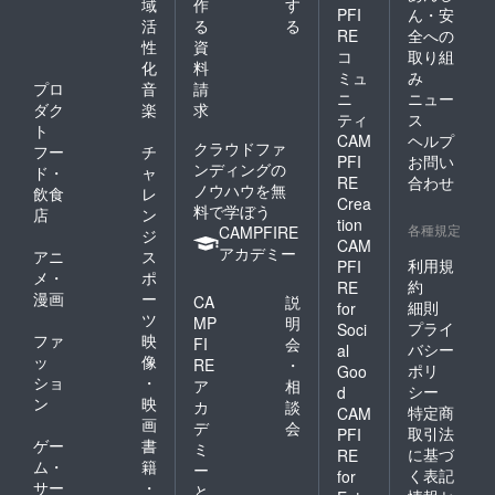
域
作
す
PFI
ん・安
活
る
る
RE
全への
性
資
コ
取り組
化
料
ミュ
み
プロ
音
請
ニ
ニュー
ダク
楽
求
ティ
ス
ト
CAM
ヘルプ
クラウドファ
フー
チ
PFI
お問い
ンディングの
ド・
ャ
RE
合わせ
ノウハウを無
飲食
レ
Crea
料で学ぼう
店
ン
tion
各種規定
CAMPFIRE
ジ
CAM
アカデミー
アニ
ス
利用規
PFI
メ・
ポ
約
RE
漫画
ー
CA
説
細則
for
ツ
MP
明
プライ
Soci
ファ
映
FI
会
バシー
al
ッ
像
RE
・
ポリ
Goo
ショ
・
ア
相
シー
d
ン
映
カ
談
特定商
CAM
画
デ
会
取引法
PFI
ゲー
書
ミ
に基づ
RE
ム・
籍
ー
く表記
for
サー
・
と