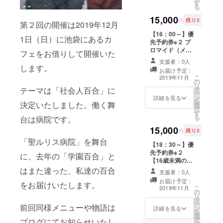
す
人の社員証※３
号をお送り致し
２名ご指名くだ
る
ご支援者様宛の
ますので、ご予
さい。（キャス
15,000
個別メッセージ
約が開始されま
トのページはこ
円
残り2
第２回の開催は2019年12月
ＲＯＭ（メイン
したらご予約
ちら）
【16：00～】優
キャストより）
フォームの備考
https://mayuriki
1日（日）に池袋にあるカ
先予約券※２ ブ
※１）診察券はご
欄にご記入くだ
ss.amebaownd.
ロマイド（メイ
希望の【お名
さい。同行者１
フェをお借りして開催いた
com/pages/205
ンキャスト） 百
前】【生年月
名様まで可、計
8958/gallery
支援者：0人
合写真データつ
します。
日】【性別】を
２名様までのご
お届け予定：
き診察券※１ ラ
お入れすること
予約となりま
こ
2019年11月
の
ンダム缶バッジ
ができますので
す。各枠ごとに
リ
テーマは「社会人百合」に
タ
セット 推し百合
備考欄にご記入
リターンがござ
ー
ン
ＣＰチェキ※３
詳細を見る
ください。 ※
いますのでご注
を
決定いたしました。働く舞
選
推し百合ＣＰ２
２）優先予約番
意ください。 ※
択
す
人の社員証※３
号をお送り致し
３）ホールキャ
る
台は病院です。
ご支援者様宛の
ますので、ご予
ストから２名ご
15,000
個別メッセージ
約が開始されま
指名ください。
円
残り2
ＲＯＭ（メイン
したらご予約
（キャストの
「聖ルリス病院」を舞台
【18：30～】優
キャストより）
フォームの備考
ページはこち
先予約券※２
※１）診察券はご
欄にご記入くだ
に、去年の「学園百合」と
ら）
【16歳未満の方
希望の【お名
さい。同行者１
https://mayuriki
は保護者同伴で
はまた違った、私達の百合
前】【生年月
名様まで可、計
ss.amebaownd.
支援者：0人
のご参加をお願
日】【性別】を
２名様までのご
com/pages/205
お届け予定：
をお届けいたします。
いしておりま
お入れすること
予約となりま
8958/gallery
こ
2019年11月
の
す。】 ブロマイ
ができますので
す。各枠ごとに
リ
タ
ド（メインキャ
備考欄にご記入
リターンがござ
ー
前回同様メニューや物語は
ン
スト） 百合写真
詳細を見る
ください。 ※
いますのでご注
を
選
データつき診察
２）優先予約番
意ください。 ※
択
ブログにてお知らせいたし