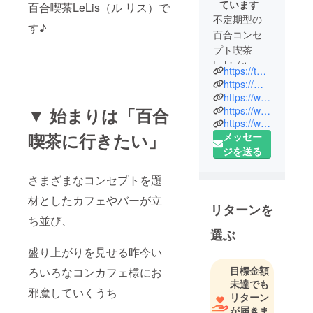
ています
百合喫茶LeLis（ル リス）で
不定期型の
す♪
百合コンセ
プト喫茶
LeLis(ル リ
https://twitter.com/LeLis_YuriCafe
ス)です。
https://mayurikiss.amebaownd.com/
第１回2018
https://www.pixiv.net/fanbox/creator/38424218
https://www.youtube.com/channel/UCUYvnE0cjXmfy7GpDFon-RQ
▼ 始まりは「百合
年10月7日に
https://www.instagram.com/lelis_yuricafe/
学園百合を
喫茶に行きたい」
メッセー
テーマに
ジを送る
ミッション
スクールに
さまざまなコンセプトを題
通う乙女達
材としたカフェやバーが立
の百合をお
リターンを
届けいたし
ち並び、
選ぶ
ました。
2019年2月
盛り上がりを見せる昨今い
11日第1回オ
目標金額
ろいろなコンカフェ様にお
フ会ありが
未達でも
邪魔していくうち
とうござい
リターン
が届きま
ました🍫