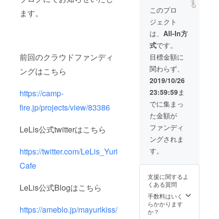
す
券※１ ランダム
号をお送り致し
３）ホールキャ
る
缶バッジセット
このプロ
ますので、ご予
ストから２名ご
ます。
推し百合ＣＰ
約が開始されま
指名ください。
ジェクト
チェキ※３ 推し
したらご予約
（キャストの
百合ＣＰ２人の
は、
All-In方
フォームの備考
ページはこち
社員証※３ ご支
欄にご記入くだ
ら）
式
です。
援者様宛の個別
さい。同行者１
https://mayuriki
前回のクラウドファンディ
メッセージＲＯ
目標金額に
名様まで可、計
ss.amebaownd.
Ｍ（メインキャ
２名様までのご
com/pages/205
関わらず、
ングはこちら
ストより） ※
予約となりま
8958/gallery
１）診察券はご
2019/10/26
す。各枠ごとに
希望の【お名
リターンがござ
23:59:59
ま
https://camp-
前】【生年月
いますのでご注
日】【性別】を
でに集まっ
意ください。 ※
fire.jp/projects/view/83386
お入れすること
３）ホールキャ
た金額が
ができますので
ストから２名ご
備考欄にご記入
ファンディ
指名ください。
LeLis公式twitterはこちら
ください。 ※
（キャストの
ングされま
２）優先予約番
ページはこち
号をお送り致し
https://twitter.com/LeLis_Yuri
す。
ら）
ますので、ご予
https://mayuriki
Cafe
約が開始されま
ss.amebaownd.
したらご予約
com/pages/205
支援に関するよ
フォームの備考
8958/gallery
くある質問
LeLis公式Blogはこちら
欄にご記入くだ
手数料はいく
さい。同行者１
らかかります
名様まで可、計
https://ameblo.jp/mayurikiss/
か？
２名様までのご