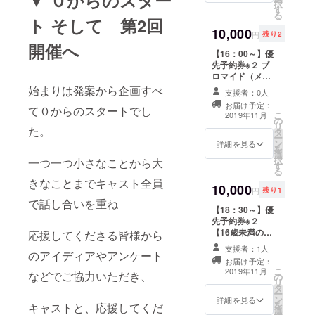
欄にご記入くだ
択
す
希望の【お名
さい。同行者１
る
ト そして 第2回
前】【生年月
名様まで可、計
10,000
日】【性別】を
２名様までのご
円
残り2
お入れすること
開催へ
予約となりま
【16：00～】優
ができますので
す。各枠ごとに
先予約券※２ ブ
備考欄にご記入
リターンがござ
ロマイド（メイ
ください。 ※
いますのでご注
ンキャスト） 百
始まりは発案から企画すべ
２）優先予約番
意ください。 ※
支援者：0人
合写真データつ
号をお送り致し
３）ホールキャ
お届け予定：
て０からのスタートでし
き診察券※１ ラ
ますので、ご予
ストから２名ご
こ
2019年11月
の
ンダム缶バッジ
約が開始されま
指名ください。
リ
た。
タ
セット 推し百合
したらご予約
（キャストの
ー
ン
ＣＰチェキ※３ ※
詳細を見る
フォームの備考
ページはこち
を
選
１）診察券はご
欄にご記入くだ
ら）
択
一つ一つ小さなことから大
す
希望の【お名
さい。同行者１
https://mayuriki
る
前】【生年月
名様まで可、計
ss.amebaownd.
きなことまでキャスト全員
10,000
日】【性別】を
２名様までのご
com/pages/205
円
残り1
お入れすること
予約となりま
で話し合いを重ね
8958/gallery
【18：30～】優
ができますので
す。各枠ごとに
先予約券※２
備考欄にご記入
リターンがござ
【16歳未満の方
応援してくださる皆様から
ください。 ※
いますのでご注
は保護者同伴で
２）優先予約番
意ください。 ※
支援者：1人
のアイディアやアンケート
のご参加をお願
号をお送り致し
３）ホールキャ
お届け予定：
いしておりま
ますので、ご予
ストから２名ご
こ
2019年11月
などでご協力いただき、
の
す。】 ブロマイ
約が開始されま
指名ください。
リ
タ
ド（メインキャ
したらご予約
（キャストの
ー
ン
スト） 百合写真
詳細を見る
フォームの備考
ページはこち
を
キャストと、応援してくだ
選
データつき診察
欄にご記入くだ
ら）