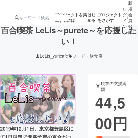
新
ロ
規
グ
会
プロジェクトを掲
はじ
プロジェクト
/
載するには
める
をさがす
イ
員
ン
登
百合喫茶 LeLis～purete～を応援した
録
い！
人気のプロ
注目のリ
注目の新着プロ
募集終了が近いプ
もうすぐ公開
LeLis_yuricafe
フード・飲食店
ジェクト
ターン
ジェクト
ロジェクト
されます
アート・写真
音楽
現在の支援総
額
44,5
テクノロジー・ガジェット
ゲーム・サ
00
円
映像・映画
書籍・雑誌
2019年12月1日、東京都豊島区に
ビジネス・起業
チャレンジ
て1日限定で開催予定の百合がコ