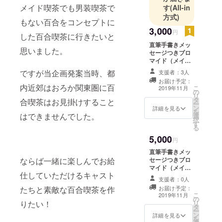
メイド喫茶でも男装喫茶で
す
(All-in
第２回2019
方式)
年12月1日に
もない百合をコンセプトに
3,000
社会人百合
円
した百合喫茶に行きたいと
をテーマに
直筆手書きメッ
思いました。
聖ルリス病
セージつきブロ
マイド（メイン
院で働く女
キャスト） 診察
ですが当企画発案当時、都
支援者：3人
性たちの百
券※１ ※１）診察
お届け予定：
券はご希望の
合をお届け
内近郊はおろか関東圏に百
こ
2019年11月
の
【お名前】【生
リ
いたしまし
タ
年月日】【性
合喫茶はお見掛けすること
ー
た。
ン
別】をお入れす
詳細を見る
を
はできませんでした。
選
ることができま
2020年は新
択
す
すので備考欄に
る
型コロナウ
ご記入くださ
5,000
イルスの影
い。
円
響で撮影を
直筆手書きメッ
ならば一緒に楽しんでお給
セージつきブロ
メインとし
マイド（メイン
た活動にな
仕していただけるキャスト
キャスト） 診察
支援者：0人
ります。
券※１ ランダム
たちと素敵な百合喫茶を作
お届け予定：
缶バッジセット
こ
2019年11月
の
※１）診察券はご
りたい！
リ
タ
希望の【お名
ー
ン
前】【生年月
詳細を見る
を