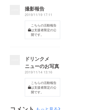
た。ご来院くださいま
撮影報告
した皆様をはじめ、応
2019/11/19 17:11
援・協力してくださっ
たすべての方に御礼申
こちらの活動報告
し上げます。宜しけれ
は支援者限定の公
開です。
ばお客様アンケートを
実施しております。
https://docs.google.co
m/forms/d/e/1FAIpQL
ドリンクメ
SdcM6KNvx-
ニューのお写真
YzNRcfnrfuY33ox2Ay
aBE9AEB0Wzw-
2019/11/14 13:16
xBDYOZqKg/viewform
こちらの活動報告
ご来院いただいた方も
は支援者限定の公
いらっしゃることがで
開です。
きなかった方も、お答
えいただきますと幸い
コメント
もっと見る
です。これからの