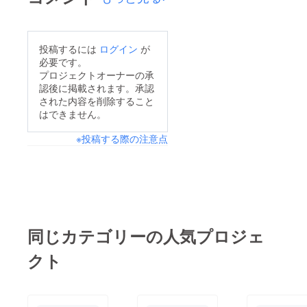
LeLisにご意見をお寄
せくださいませ。ま
た、当日のメニュー
投稿するには
ログイン
が
必要です。
ブック（写真集形式に
プロジェクトオーナーの承
なっております）が当
認後に掲載されます。承認
たる抽選も同時に行っ
された内容を削除すること
はできません。
ておりますのでご希望
の方はツイッターアカ
※投稿する際の注意点
ウントをご記入くださ
い。 キャスト９名よ
りのお礼の動画はこち
ら
https://twitter.com/LeLi
同じカテゴリーの人気プロジェ
s_YuriCafe/status/120
1270497066901506本
クト
当にありがとうござい
ました！ 2019.12.9
お知らせがございます