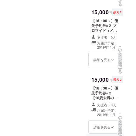
す
人の社員証※３
号をお送り致し
２名ご指名くだ
る
ご支援者様宛の
ますので、ご予
さい。（キャス
15,000
個別メッセージ
約が開始されま
トのページはこ
円
残り2
ＲＯＭ（メイン
したらご予約
ちら）
【16：00～】優
キャストより）
フォームの備考
https://mayuriki
先予約券※２ ブ
※１）診察券はご
欄にご記入くだ
ss.amebaownd.
ロマイド（メイ
希望の【お名
さい。同行者１
com/pages/205
ンキャスト） 百
前】【生年月
名様まで可、計
8958/gallery
支援者：0人
合写真データつ
日】【性別】を
２名様までのご
お届け予定：
き診察券※１ ラ
お入れすること
予約となりま
こ
2019年11月
の
ンダム缶バッジ
ができますので
す。各枠ごとに
リ
タ
セット 推し百合
備考欄にご記入
リターンがござ
ー
ン
ＣＰチェキ※３
詳細を見る
ください。 ※
いますのでご注
を
選
推し百合ＣＰ２
２）優先予約番
意ください。 ※
択
す
人の社員証※３
号をお送り致し
３）ホールキャ
る
ご支援者様宛の
ますので、ご予
ストから２名ご
15,000
個別メッセージ
約が開始されま
指名ください。
円
残り2
ＲＯＭ（メイン
したらご予約
（キャストの
【18：30～】優
キャストより）
フォームの備考
ページはこち
先予約券※２
※１）診察券はご
欄にご記入くだ
ら）
【16歳未満の方
希望の【お名
さい。同行者１
https://mayuriki
は保護者同伴で
前】【生年月
名様まで可、計
ss.amebaownd.
支援者：0人
のご参加をお願
日】【性別】を
２名様までのご
com/pages/205
お届け予定：
いしておりま
お入れすること
予約となりま
8958/gallery
こ
2019年11月
の
す。】 ブロマイ
ができますので
す。各枠ごとに
リ
タ
ド（メインキャ
備考欄にご記入
リターンがござ
ー
ン
スト） 百合写真
詳細を見る
ください。 ※
いますのでご注
を
選
データつき診察
２）優先予約番
意ください。 ※
択