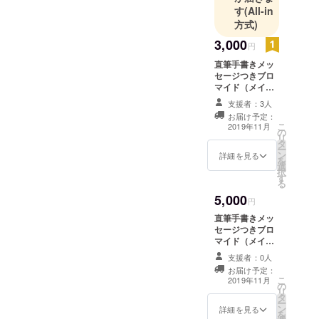
す
(All-in
第２回2019
方式)
年12月1日に
3,000
社会人百合
円
をテーマに
直筆手書きメッ
聖ルリス病
セージつきブロ
マイド（メイン
院で働く女
キャスト） 診察
支援者：3人
性たちの百
券※１ ※１）診察
お届け予定：
券はご希望の
合をお届け
こ
2019年11月
の
【お名前】【生
リ
いたしまし
タ
年月日】【性
ー
た。
ン
別】をお入れす
詳細を見る
を
選
ることができま
2020年は新
択
す
すので備考欄に
る
型コロナウ
ご記入くださ
5,000
イルスの影
い。
円
響で撮影を
直筆手書きメッ
セージつきブロ
メインとし
マイド（メイン
た活動にな
キャスト） 診察
支援者：0人
ります。
券※１ ランダム
お届け予定：
缶バッジセット
こ
2019年11月
の
※１）診察券はご
リ
タ
希望の【お名
ー
ン
前】【生年月
詳細を見る
を