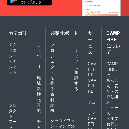
カテゴリー
起案サポート
サ
CAMP
ー
FIRE
テク
ま
プ
ス
ビ
につい
ノロ
ち
ロ
タ
ス
て
ジー
づ
ジ
ッ
・ガ
く
ェ
フ
CAM
CAMP
ジェ
り
ク
に
PFI
FIREと
ット
・
ト
相
RE
は
地
を
談
CAM
あんし
域
作
す
PFI
ん・安
活
る
る
RE
全への
性
資
コ
取り組
化
料
ミュ
み
プロ
音
請
ニ
ニュー
ダク
楽
求
ティ
ス
ト
CAM
ヘルプ
クラウドファ
フー
チ
PFI
お問い
ンディングの
ド・
ャ