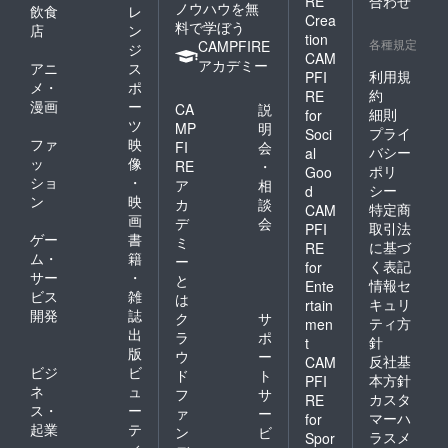
RE
合わせ
ノウハウを無
飲食
レ
Crea
料で学ぼう
店
ン
tion
各種規定
CAMPFIRE
ジ
CAM
アカデミー
アニ
ス
利用規
PFI
メ・
ポ
約
RE
漫画
ー
CA
説
細則
for
ツ
MP
明
プライ
Soci
ファ
映
FI
会
バシー
al
ッ
像
RE
・
ポリ
Goo
ショ
・
ア
相
シー
d
ン
映
カ
談
特定商
CAM
画
デ
会
取引法
PFI
ゲー
書
ミ
に基づ
RE
ム・
籍
ー
く表記
for
サー
・
と
情報セ
Ente
ビス
雑
は
キュリ
rtain
開発
誌
ク
サ
ティ方
men
出
ラ
ポ
針
t
版
ウ
ー
反社基
CAM
ビジ
ビ
ド
ト
本方針
PFI
ネ
ュ
フ
サ
カスタ
RE
ス・
ー
ァ
ー
マーハ
for
起業
テ
ン
ビ
ラスメ
Spor