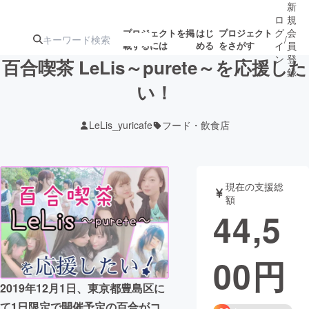
新
ロ
規
グ
会
プロジェクトを掲
はじ
プロジェクト
/
載するには
める
をさがす
イ
員
ン
登
百合喫茶 LeLis～purete～を応援した
録
い！
人気のプロ
注目のリ
注目の新着プロ
募集終了が近いプ
もうすぐ公開
LeLis_yuricafe
フード・飲食店
ジェクト
ターン
ジェクト
ロジェクト
されます
アート・写真
音楽
現在の支援総
額
44,5
テクノロジー・ガジェット
ゲーム・サ
00
円
映像・映画
書籍・雑誌
2019年12月1日、東京都豊島区に
ビジネス・起業
チャレンジ
て1日限定で開催予定の百合がコ