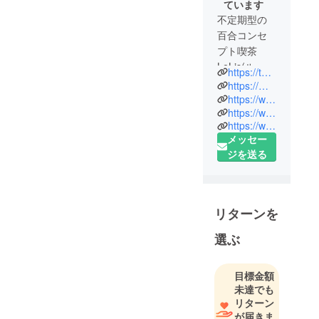
ています
不定期型の
百合コンセ
プト喫茶
LeLis(ル リ
https://twitter.com/LeLis_YuriCafe
ス)です。
https://mayurikiss.amebaownd.com/
第１回2018
https://www.pixiv.net/fanbox/creator/38424218
https://www.youtube.com/channel/UCUYvnE0cjXmfy7GpDFon-RQ
年10月7日に
https://www.instagram.com/lelis_yuricafe/
学園百合を
メッセー
テーマに
ジを送る
ミッション
スクールに
通う乙女達
の百合をお
リターンを
届けいたし
選ぶ
ました。
2019年2月
11日第1回オ
目標金額
フ会ありが
未達でも
とうござい
リターン
が届きま
ました🍫