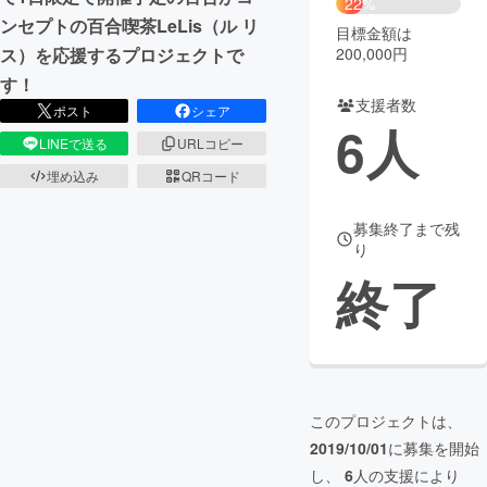
22%
ンセプトの百合喫茶LeLis（ル リ
目標金額は
まちづくり・地域活性化
200,000円
ス）を応援するプロジェクトで
す！
支援者数
CAMPFIRE for Social Good
CAMPFIRE Creation
ポスト
シェア
6
人
CAMPFIREふるさと納税
machi-ya
コミュニティ
LINEで送る
URLコピー
埋め込み
QRコード
募集終了まで残
り
終了
このプロジェクトは、
2019/10/01
に募集を開始
し、
6
人の支援により