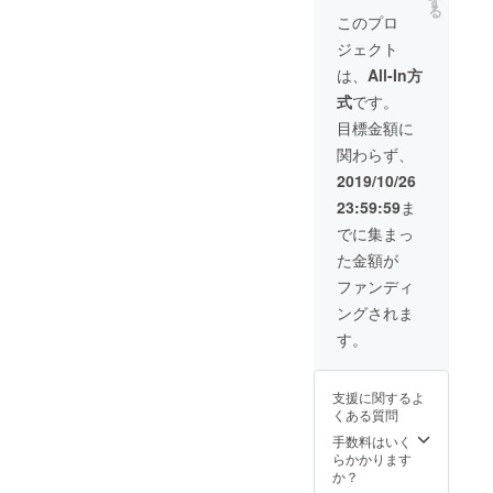
す
券※１ ランダム
号をお送り致し
３）ホールキャ
る
缶バッジセット
このプロ
ますので、ご予
ストから２名ご
推し百合ＣＰ
約が開始されま
指名ください。
ジェクト
チェキ※３ 推し
したらご予約
（キャストの
百合ＣＰ２人の
は、
All-In方
フォームの備考
ページはこち
社員証※３ ご支
欄にご記入くだ
ら）
式
です。
援者様宛の個別
さい。同行者１
https://mayuriki
メッセージＲＯ
目標金額に
名様まで可、計
ss.amebaownd.
Ｍ（メインキャ
２名様までのご
com/pages/205
関わらず、
ストより） ※
予約となりま
8958/gallery
１）診察券はご
2019/10/26
す。各枠ごとに
希望の【お名
リターンがござ
23:59:59
ま
前】【生年月
いますのでご注
日】【性別】を
でに集まっ
意ください。 ※
お入れすること
３）ホールキャ
た金額が
ができますので
ストから２名ご
備考欄にご記入
ファンディ
指名ください。
ください。 ※
（キャストの
ングされま
２）優先予約番
ページはこち
号をお送り致し
す。
ら）
ますので、ご予
https://mayuriki
約が開始されま
ss.amebaownd.
したらご予約
com/pages/205
支援に関するよ
フォームの備考
8958/gallery
くある質問
欄にご記入くだ
手数料はいく
さい。同行者１
らかかります
名様まで可、計
か？
２名様までのご