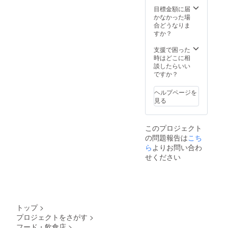
予約となりま
目標金額に届
す。各枠ごとに
かなかった場
リターンがござ
合どうなりま
いますのでご注
すか？
意ください。 ※
３）ホールキャ
支援で困った
ストから２名ご
時はどこに相
指名ください。
談したらいい
（キャストの
ですか？
ページはこち
ら）
https://mayuriki
ヘルプページを
ss.amebaownd.
見る
com/pages/205
8958/gallery
このプロジェクト
の問題報告は
こち
ら
よりお問い合わ
せください
トップ
>
プロジェクトをさがす
>
フード・飲食店
>