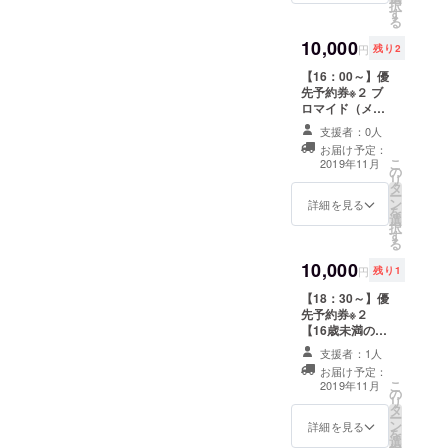
欄にご記入くだ
択
す
希望の【お名
さい。同行者１
る
前】【生年月
名様まで可、計
10,000
日】【性別】を
２名様までのご
円
残り2
お入れすること
予約となりま
【16：00～】優
ができますので
す。各枠ごとに
先予約券※２ ブ
備考欄にご記入
リターンがござ
ロマイド（メイ
ください。 ※
いますのでご注
ンキャスト） 百
２）優先予約番
意ください。 ※
支援者：0人
合写真データつ
号をお送り致し
３）ホールキャ
お届け予定：
き診察券※１ ラ
ますので、ご予
ストから２名ご
こ
2019年11月
の
ンダム缶バッジ
約が開始されま
指名ください。
リ
タ
セット 推し百合
したらご予約
（キャストの
ー
ン
ＣＰチェキ※３ ※
詳細を見る
フォームの備考
ページはこち
を
選
１）診察券はご
欄にご記入くだ
ら）
択
す
希望の【お名
さい。同行者１
https://mayuriki
る
前】【生年月
名様まで可、計
ss.amebaownd.
10,000
日】【性別】を
２名様までのご
com/pages/205
円
残り1
お入れすること
予約となりま
8958/gallery
【18：30～】優
ができますので
す。各枠ごとに
先予約券※２
備考欄にご記入
リターンがござ
【16歳未満の方
ください。 ※
いますのでご注
は保護者同伴で
２）優先予約番
意ください。 ※
支援者：1人
のご参加をお願
号をお送り致し
３）ホールキャ
お届け予定：
いしておりま
ますので、ご予
ストから２名ご
こ
2019年11月
の
す。】 ブロマイ
約が開始されま
指名ください。
リ
タ
ド（メインキャ
したらご予約
（キャストの
ー
ン
スト） 百合写真
詳細を見る
フォームの備考
ページはこち
を
選
データつき診察
欄にご記入くだ
ら）