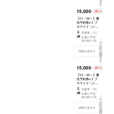
択
す
券※１ ランダム
さい。同行者１
https://mayuriki
る
缶バッジセット
名様まで可、計
ss.amebaownd.
15,000
推し百合ＣＰ
２名様までのご
com/pages/205
円
残り1
チェキ※３ ※１）
予約となりま
8958/gallery
【11：00～】優
診察券はご希望
す。各枠ごとに
先予約券※２ ブ
の【お名前】
リターンがござ
ロマイド（メイ
【生年月日】
いますのでご注
ンキャスト） 百
【性別】をお入
意ください。 ※
支援者：1人
合写真データつ
れすることがで
３）ホールキャ
お届け予定：
き診察券※１ ラ
きますので備考
ストから２名ご
こ
2019年11月
の
ンダム缶バッジ
欄にご記入くだ
指名ください。
リ
タ
セット 推し百合
さい。 ※２）優
（キャストの
ー
ン
ＣＰチェキ※３
詳細を見る
先予約番号をお
ページはこち
を
選
推し百合ＣＰ２
送り致しますの
ら）
択
す
人の社員証※３
で、ご予約が開
https://mayuriki
る
ご支援者様宛の
始されましたら
ss.amebaownd.
15,000
個別メッセージ
ご予約フォーム
com/pages/205
円
残り2
ＲＯＭ（メイン
の備考欄にご記
8958/gallery
【13：30～】優
キャストより）
入ください。同
先予約券※２ ブ
※１）診察券はご
行者１名様まで
ロマイド（メイ
希望の【お名
可、計２名様ま
ンキャスト） 百
前】【生年月
でのご予約とな
支援者：0人
合写真データつ
日】【性別】を
ります。各枠ご
お届け予定：
き診察券※１ ラ
お入れすること
とにリターンが
こ
2019年11月
の
ンダム缶バッジ
ができますので
ございますので
リ
タ
セット 推し百合
備考欄にご記入
ご注意くださ
ー
ン
ＣＰチェキ※３
詳細を見る
ください。 ※
い。 ※３）ホー
を
選
推し百合ＣＰ２
２）優先予約番
ルキャストから
択