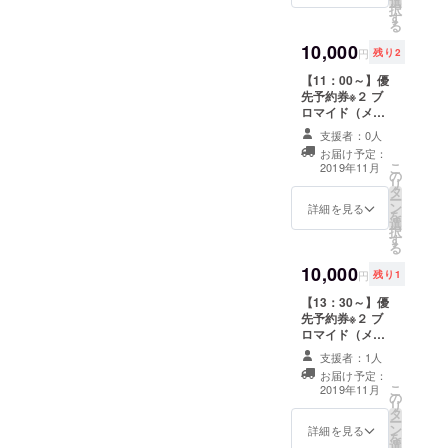
選
日】【性別】を
択
す
お入れすること
る
ができますので
10,000
備考欄にご記入
円
残り2
ください。
【11：00～】優
先予約券※２ ブ
ロマイド（メイ
ンキャスト） 百
支援者：0人
合写真データつ
お届け予定：
き診察券※１ ラ
こ
2019年11月
の
ンダム缶バッジ
リ
タ
セット 推し百合
ー
ン
ＣＰチェキ※３ ※
詳細を見る
を
選
１）診察券はご
択
す
希望の【お名
る
前】【生年月
10,000
日】【性別】を
円
残り1
お入れすること
【13：30～】優
ができますので
先予約券※２ ブ
備考欄にご記入
ロマイド（メイ
ください。 ※
ンキャスト） 百
２）優先予約番
支援者：1人
合写真データつ
号をお送り致し
お届け予定：
き診察券※１ ラ
ますので、ご予
こ
2019年11月
の
ンダム缶バッジ
約が開始されま
リ
タ
セット 推し百合
したらご予約
ー
ン
ＣＰチェキ※３ ※
詳細を見る
フォームの備考
を
選
１）診察券はご