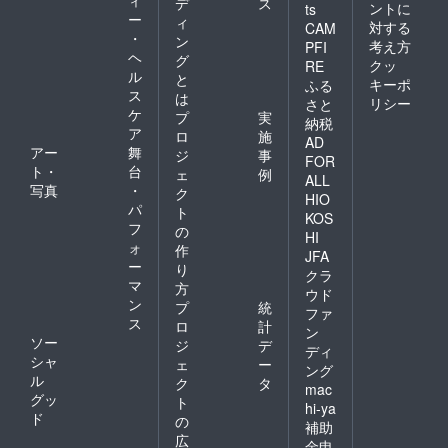
ィ
デ
ス
ントに
ts
ー
ィ
対する
CAM
・
ン
考え方
PFI
ヘ
グ
クッ
RE
ル
と
キーポ
ふる
ス
は
リシー
さと
ケ
プ
実
納税
ア
ロ
施
AD
アー
舞
ジ
事
FOR
ト・
台
ェ
例
ALL
写真
・
ク
HIO
パ
ト
KOS
フ
の
HI
ォ
作
JFA
ー
り
クラ
マ
方
ウド
ン
プ
統
ファ
ス
ロ
計
ン
ソー
ジ
デ
ディ
シャ
ェ
ー
ング
ル
ク
タ
mac
グッ
ト
hi-ya
ド
の
補助
広
金申