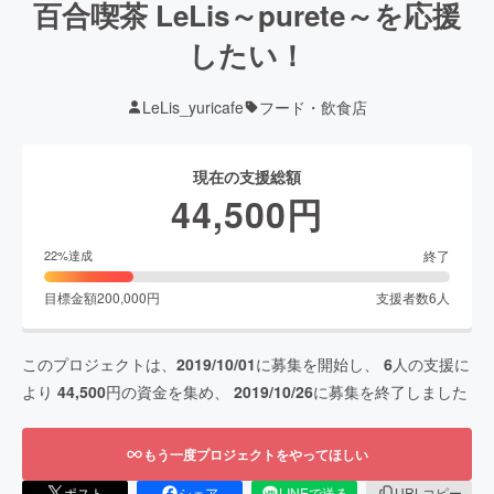
百合喫茶 LeLis～purete～を応援
したい！
LeLis_yuricafe
フード・飲食店
現在の支援総額
44,500
円
終了
22
%達成
目標金額
200,000
円
支援者数
6
人
このプロジェクトは、
2019/10/01
に募集を開始し、
6
人の支援に
より
44,500
円の資金を集め、
2019/10/26
に募集を終了しました
もう一度プロジェクトをやってほしい
ポスト
シェア
LINEで送る
URLコピー