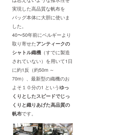
実現した高品質な帆布を
バッグ本体に大胆に使いま
した。
40〜50年前にベルギーより
取り寄せた
アンティークの
シャトル織機
（すでに製造
されていない）を用いて1日
に約1反（約50m ～
70m）、最新型の織機のお
よそ１０分の1 という
ゆっ
くりとしたスピードでじっ
くりと織りあげた高品質の
帆布
です。