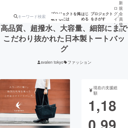
新
ロ
規
グ
会
プロジェクトを掲
はじ
プロジェクト
/
載するには
める
をさがす
イ
員
ン
登
高品質、超撥水、大容量、細部にまで
録
こだわり抜かれた日本製トートバッ
グ
人気のプロ
注目のリ
注目の新着プロ
募集終了が近いプ
もうすぐ公開
ジェクト
ターン
ジェクト
ロジェクト
されます
svalen tokyo
ファッション
アート・写真
音楽
現在の支援総
テクノロジー・ガジェット
ゲーム・サ
額
1,18
映像・映画
書籍・雑誌
0,99
ビジネス・起業
チャレンジ