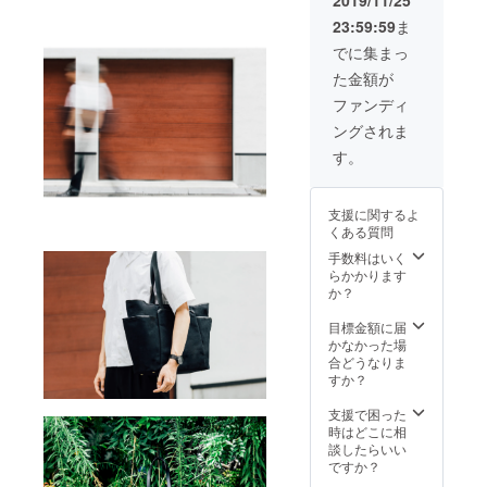
2019/11/25
23:59:59
ま
でに集まっ
た金額が
ファンディ
ングされま
す。
支援に関するよ
くある質問
手数料はいく
らかかります
か？
目標金額に届
かなかった場
合どうなりま
すか？
支援で困った
時はどこに相
談したらいい
ですか？