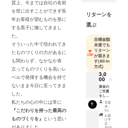
質上、今までは自社の名前
を世に出すことができず長
リターンを
年お客様が望むものを形に
選ぶ
する黒子に徹してきまし
た。
目標金額
そういった中で培われてき
未達でも
リターン
たものづくりの力があるに
が届きま
も関わらず、なかなか表
す
(All-in
方式)
立ってものづくりを高いレ
3,0
ベルで発揮する機会を持て
00
円
ないまま今日に至ってきま
資金の
ご支援
した。
をして
いただ
私たちの心の中には常に
支援
くコー
者：
スで
『こだわりを持った最高の
5人
す。 今
お届
ものづくりを』
という思い
後より
け予
良いブ
定：
がありました。
ランド
2019