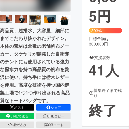
5
円
まちづくり・地域活性化
CAMPFIRE for Social Good
CAMPFIRE Creation
高品質、超撥水、大容量、細部に
393%
CAMPFIREふるさと納税
machi-ya
コミュニティ
までこだわり抜かれたデザイン。
目標金額は
300,000円
本体の素材は倉敷の老舗帆布メー
カー、タケヤリが開発した自衛隊
支援者数
のテントにも使用されている強力
41
人
な撥水力を持つ高品質の帆布を贅
沢に使い、持ち手には栃木レザー
を使用。高度な技術を持つ国内縫
募集終了まで残
製工場で1つ1つ作り出される高品
り
質なトートバッグです。
終了
ポスト
シェア
LINEで送る
URLコピー
埋め込み
QRコード