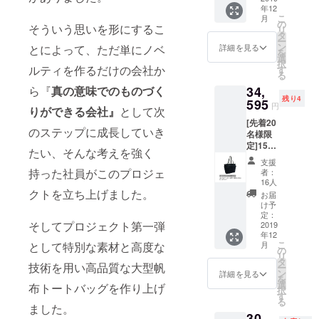
年12
運営を
こ
月
続けて
の
そういう思いを形にするこ
リ
いくた
タ
ー
め、新
ン
詳細を見る
とによって、ただ単にノベ
を
しい製
選
択
品を 世
ルティを作るだけの会社か
す
る
に送り
ら『
真の意味でのものづく
34,
出すた
残り4
めのご
595
円
りができる会社』
として次
支援を
[先着20
してい
のステップに成長していき
名様限
ただけ
定]15%
ると大
たい、そんな考えを強く
OFF
変あり
支援
40700
がたい
持った社員がこのプロジェ
者：
円
です。
16人
→3459
クトを立ち上げました。
<リター
お届
5円 消
ン内容>
け予
費税、
ステッ
定：
そしてプロジェクト第一弾
送料込
2019
カーを
年12
6105円
ご提供
こ
として特別な素材と高度な
月
OFF
致しま
の
リ
す。 お
タ
技術を用い高品質な大型帆
ー
一人様
ン
詳細を見る
を
3000円
選
布トートバッグを作り上げ
択
のご支
す
る
援をし
ました。
30,
て頂け