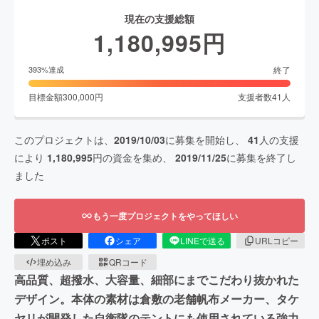
現在の支援総額
1,180,995
円
終了
393
%達成
目標金額
300,000
円
支援者数
41
人
このプロジェクトは、
2019/10/03
に募集を開始し、
41
人の支援
により
1,180,995
円の資金を集め、
2019/11/25
に募集を終了し
ました
もう一度プロジェクトをやってほしい
ポスト
シェア
LINEで送る
URLコピー
埋め込み
QRコード
高品質、超撥水、大容量、細部にまでこだわり抜かれた
デザイン。本体の素材は倉敷の老舗帆布メーカー、タケ
ヤリが開発した自衛隊のテントにも使用されている強力