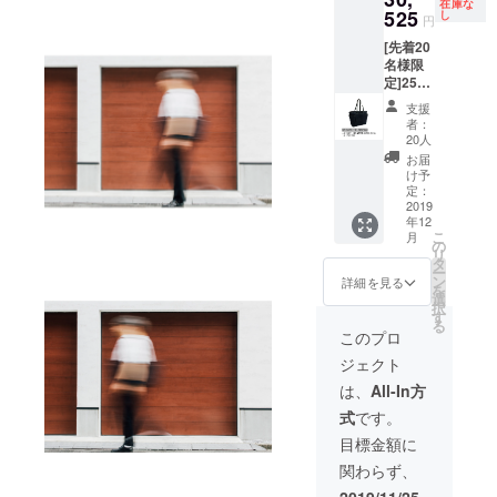
在庫な
525
たら幸
し
円
いで
[先着20
す。
名様限
定]25%
OFF
支援
40700
者：
円
20人
→3052
お届
5円 消
け予
費税、
定：
送料込
2019
年12
10175
こ
月
円OFF
の
リ
タ
ー
ン
詳細を見る
を
選
択
す
る
このプロ
ジェクト
は、
All-In方
式
です。
目標金額に
関わらず、