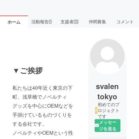
活動報告
支援者
仲間募集
コメント
ホーム
9
41
▼ご挨拶
svalen
私たちは40年近く東京の下
tokyo
町、浅草橋でノベルティ
初めてのプ
グッズを中心にOEMなどを
ロジェクト
手掛けているものづくりを
です
メッセー
する会社です。
ジを送る
ノベルティやOEMという性