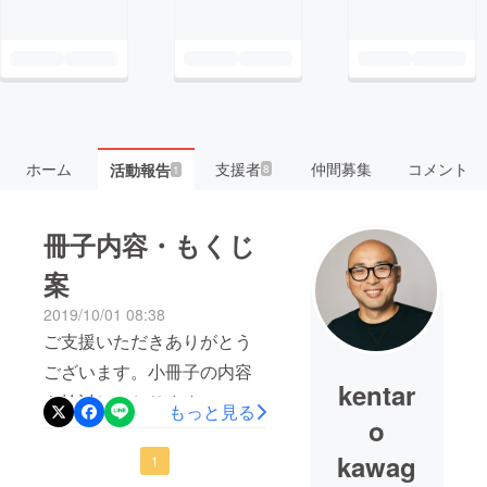
ホーム
支援者
仲間募集
コメント
活動報告
8
1
冊子内容・もくじ
案
2019/10/01 08:38
ご支援いただきありがとう
ございます。小冊子の内容
kentar
を検討しております。
もっと見る
o
2019.10.01 時点の状況で
kawag
す。【冊子内容・もくじ
1