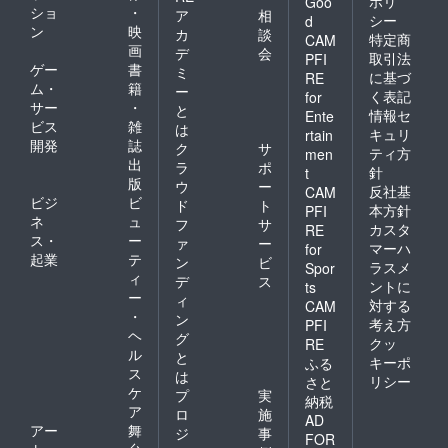
ポリ
Goo
ショ
・
ア
相
シー
d
ン
映
カ
談
特定商
CAM
画
デ
会
取引法
PFI
ゲー
書
ミ
に基づ
RE
ム・
籍
ー
く表記
for
サー
・
と
情報セ
Ente
ビス
雑
は
キュリ
rtain
開発
誌
ク
サ
ティ方
men
出
ラ
ポ
針
t
版
ウ
ー
反社基
CAM
ビジ
ビ
ド
ト
本方針
PFI
ネ
ュ
フ
サ
カスタ
RE
ス・
ー
ァ
ー
マーハ
for
起業
テ
ン
ビ
ラスメ
Spor
ィ
デ
ス
ントに
ts
ー
ィ
対する
CAM
・
ン
考え方
PFI
ヘ
グ
クッ
RE
ル
と
キーポ
ふる
ス
は
リシー
さと
ケ
プ
実
納税
ア
ロ
施
AD
アー
舞
ジ
事
FOR