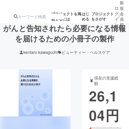
新
ロ
規
グ
会
プロジェクトを掲
はじ
プロジェクト
/
載するには
める
をさがす
イ
員
ン
登
がんと告知されたら必要になる情報
録
を届けるための小冊子の製作
人気のプロ
注目のリ
注目の新着プロ
募集終了が近いプ
もうすぐ公開
kentaro kawaguchi
ビューティー・ヘルスケア
ジェクト
ターン
ジェクト
ロジェクト
されます
アート・写真
音楽
現在の支援総
額
26,1
テクノロジー・ガジェット
ゲーム・サ
04
円
映像・映画
書籍・雑誌
ビジネス・起業
チャレンジ