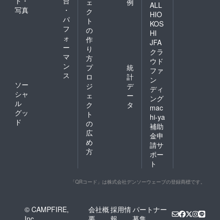
ト・
台
ェ
例
ALL
写真
・
ク
HIO
パ
ト
KOS
フ
の
HI
ォ
作
JFA
ー
り
クラ
マ
方
ウド
ン
プ
統
ファ
ス
ロ
計
ン
ソー
ジ
デ
ディ
シャ
ェ
ー
ング
ル
ク
タ
mac
グッ
ト
hi-ya
ド
の
補助
広
金申
め
請サ
方
ポー
ト
「QRコード」は株式会社デンソーウェーブの登録商標です。
© CAMPFIRE,
会社概
採用情
パートナー
Inc.
要
報
募集