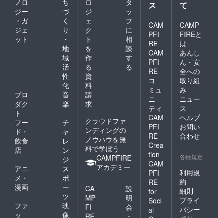
ノロ
ち
ロ
タ
ス
て
ジー
づ
ジ
ッ
・ガ
く
ェ
フ
CAM
CAMP
ジェ
り
ク
に
PFI
FIREと
ット
・
ト
相
RE
は
地
を
談
CAM
あんし
域
作
す
PFI
ん・安
活
る
る
RE
全への
性
資
コ
取り組
化
料
ミュ
み
プロ
音
請
ニ
ニュー
ダク
楽
求
ティ
ス
ト
CAM
ヘルプ
クラウドファ
フー
チ
PFI
お問い
ンディングの
ド・
ャ
RE
合わせ
ノウハウを無
飲食
レ
Crea
料で学ぼう
店
ン
tion
各種規定
CAMPFIRE
ジ
CAM
アカデミー
アニ
ス
利用規
PFI
メ・
ポ
約
RE
漫画
ー
CA
説
細則
for
ツ
MP
明
プライ
Soci
ファ
映
FI
会
バシー
al
ッ
像
RE
・