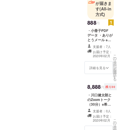
ついて|-がんサロン|-がんピ
が届きま
現在の保険
す
(All-in
アサポート|-患者会一覧・そ
制度的には
方式)
の他|-ヘルプマーク|-体験者
寛解しまし
888
円
の声|-がん情報サービスなど
た。
・小冊子PDF
現在は、複
の紹介・付録|-医師への質問
データ ・ありが
数のがんサ
とうメール ※小
シート
ロンや、が
冊子は協力医師
支援者：7人
監修のもと、自
ん患者支援
お届け予定：
費制作となりま
こ
2020年02月
団体のボラ
の
す。 出版社は通
リ
タ
しません。
ンティア、
ー
ン
詳細を見る
を
自身の体験
選
択
談を企業や
す
る
イベントで
8,888
円
残り30
講演するな
・川口健太朗と
ど活動をし
のZoomトーク
ています。
（30分）※希望
また、この
者のみ ・小冊子
支援者：0人
５部 ・小冊子
プロジェク
お届け予定：
PDFデータ ・あ
こ
2020年02月
トや他のプ
の
りがとうメール
リ
タ
ロジェクト
※ご支援の際に、
ー