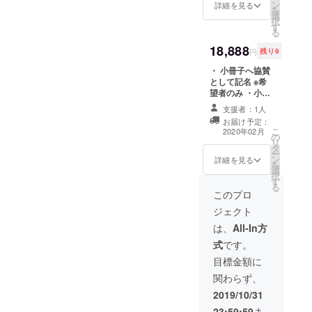
ン
Zoom希望と備
詳細を見る
実現のため
を
選
考欄にご記入く
択
に「LIFE
す
ださい。 ※小冊
る
子は協力医師監
ACTIVATION
18,888
修のもと、自費
円
残り9
」という団
制作となりま
体を立ち上
・ 小冊子へ協賛
す。 出版社は通
として記名 ※希
しません。
げ、活動し
望者のみ ・小冊
やすい環境
子発表イベント
支援者：1人
優先招待 ※希望
を整えまし
お届け予定：
者のみ ・川口健
こ
た。
2020年02月
の
太朗とのZoom
リ
タ
トーク（30分）
ー
ン
※希望者のみ ・
詳細を見る
を
選
小冊子10部 ・小
択
す
冊子PDFデータ
る
・ありがとう
このプロ
メール ※お名前
ジェクト
を掲載するリ
ターンについて
は、
All-In方
支援時、必ず備
式
です。
考欄にご希望の
お名前をご記入
目標金額に
ください。 ※イ
関わらず、
ベント開催は
2020年4月～5月
2019/10/31
を予定していま
23:59:59
ま