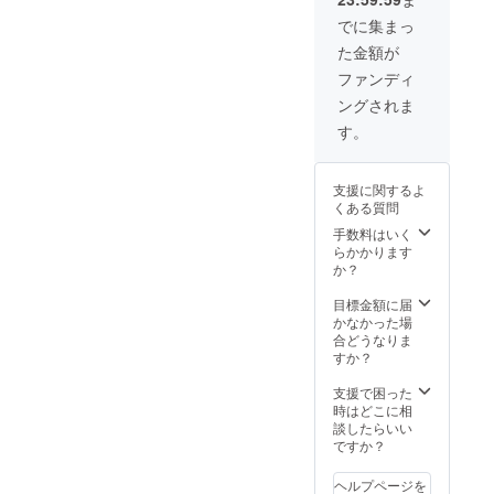
す。 パトロンの
交通費や滞在費
でに集まっ
は各自ご負担く
た金額が
ださい 会場の前
方に特別席をご
ファンディ
用意いたしま
ングされま
す。 ※小冊子は
協力医師監修の
す。
もと、自費制作
となります。 出
版社は通しませ
支援に関するよ
ん。
くある質問
手数料はいく
らかかります
か？
目標金額に届
かなかった場
合どうなりま
すか？
支援で困った
時はどこに相
談したらいい
ですか？
ヘルプページを