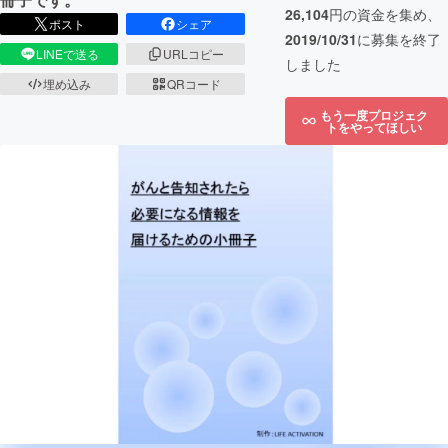
26,104
円の資金を集め、
ポスト
シェア
2019/10/31
に募集を終了
LINEで送る
URLコピー
しました
埋め込み
QRコード
もう一度プロジェク
トをやってほしい