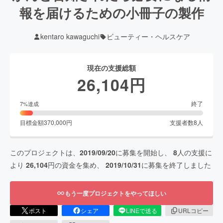
報を届けるための小冊子の製作
kentaro kawaguchi
ビューティー・ヘルスケア
現在の支援総額
26,104
円
終了
7
%達成
目標金額
370,000
円
支援者数
8
人
このプロジェクトは、
2019/09/20
に募集を開始し、
8
人の支援に
より
26,104
円の資金を集め、
2019/10/31
に募集を終了しました
もう一度プロジェクトをやってほしい
ポスト
シェア
LINEで送る
URLコピー