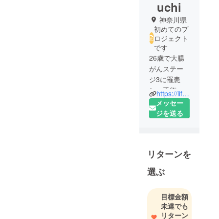
案】・がんについて|-がん
uchi
種、ステージ・標準治療に
神奈川県
初めてのプ
ついて|-手術、抗がん剤、放
ロジェクト
射線・がん診療連携拠点、
です
指定病院の取組み|-がん相談
26歳で大腸
がんステー
支援室|-チーム医療(職種ご
ジ3に罹患
とにサポート内容を編集)・
し、手術、
https://life-activation.jimdosite.com
セカンドオピニオン・妊孕
抗がん剤治
メッセー
性・緩和ケア・お金につい
療を経験し
ジを送る
ました。食
て|-保険制度|-高額療養費|-傷
生活の改
病手当・就労について|-休
善、運動習
職、復職など相談窓口・生
リターンを
慣など、健
康的なライ
活について|-食事のこと|-家
選ぶ
フスタイル
族のこと|-考え方・アピアラ
で転移再発
ンスケア|-ウィッグ、ネイ
目標金額
の不安と共
未達でも
ル、化粧・患者サポートに
に生きて、5
リターン
年経過して