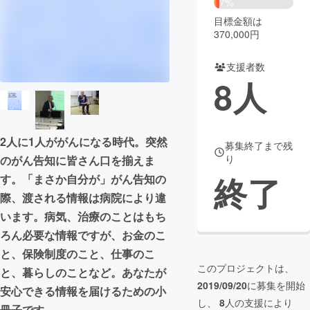
7%
目標金額は
まちづくり・地域活性化
370,000円
支援者数
CAMPFIRE for Social Good
CAMPFIRE Creation
8
人
CAMPFIREふるさと納税
machi-ya
コミュニティ
2人に1人ががんになる時代。突然
募集終了まで残
り
のがん告知に皆さん口を揃えま
終了
す。「まさか自分が」がん告知の
際、渡される情報は病院により違
います。病気、治療のことはもち
ろん必要な情報ですが、お金のこ
と、保険制度のこと、仕事のこ
このプロジェクトは、
と、暮らしのことなど。あなたが
2019/09/20
に募集を開始
安心できる情報を届けるための小
し、
8
人の支援により
冊子です。