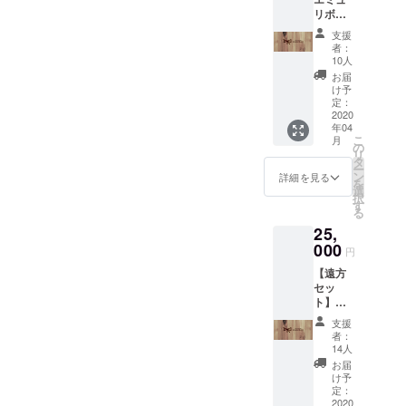
き） 平
（遅
集終了
以降でご調整させていただ
リボン
てくれてほんとにありがと
日：22
刻・早
後まで
プレミ
時30
退OK）
きましたら幸いです。（5月
変更可
支援
うございます！まだ実施さ
アム
分〜23
※複数人
者：
能で
セッ
中旬頃に、改めてご連絡い
時15分
とご一
10人
す。そ
れていないリターン、2021
ト】
頃まで
緒の場
お届
れ以後
たします）▶︎【エミュリボ
コース
（早退
合もご
け予
年11月中旬から〜2022年春
の追記
・クラ
OK） ※
定：
ざいま
変更は
ン年パス】コース ：臨時休
ウド
2020
にかけて全て実施いたしま
複数人
す！ ※
お受け
年04
ファン
とご一
お届け
業期間がございますので、
できな
こ
月
す！NEWエミュリボン、よ
ディン
緒する
の
希望は
い場合
リ
グ限定T
営業再開日が決定いたしま
場合も
タ
2020年
がござ
ろしくお願いいたします！
ー
シャツ
ござい
ン
1月予定
詳細を見る
います
を
したら当初の期限より延長
（サイ
ます！
選
とござ
2021.10.31Live
ので、
択
ズ：S・
※お届け
す
います
ご理解
させていただきます。改め
る
M・L・
Cafe&amp;Bar Aimyou
希望は
が、
のほど
25,
XL お選
2020年
2020年
てご連絡させて下さいま
よろし
Ribbonhttp://live-cafe-
びいた
000
1月予定
1月〜5
円
くお願
だけま
せ。▶︎【エミュリボンの裏
とござ
月まで
いいた
bar.aimyouribbon.com栗原
【遠方
す） ・
います
実施い
しま
側！ミーティング会議に参
セッ
チャー
が、
たしま
ゆう
す。 ※
ト】
ジ ・私
2020年
す！
ゲスト
加】コース ：6月以降でご
コース
物サイ
1月〜5
支援
支援の
エミュ
ン ・グ
月まで
者：
調整させていただけました
場合、
リボン
ループ
実施い
14人
備考欄
に行き
チェキ
ら幸いです。（5月中旬頃
たしま
お届
の変更
たい...だ
付き
す！
け予
は同じ
に、改めてご連絡いたしま
けど、
（出勤
定：
メール
中々行
2020
キャス