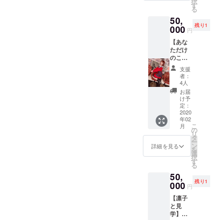
択
いま
お願い
す
す）
る
せ！ ※
いたし
50,
各費用
ます。
残り1
は、ご
000
※どちら
円
支援者
のプラ
【あな
様・
ンも同
ただけ
キャス
行者あ
のこづ
ト分を
り（2時
ち】
ご負担
間） ※
支援
コース
下さい
リター
者：
手作り
ませ。
ンは、
4人
ピク
（同行
2020年
お届
ニッ
者分は
2月〜5
け予
ク・手
無しで
定：
月まで
作りフ
2020
大丈夫
ご対応
年02
ルコー
です）
可能で
こ
月
ス（エ
※現地集
の
す！
リ
ミュリ
合現地
タ
ー
ボン貸
解散で
ン
詳細を見る
を
切）の
お願い
選
択
２つか
いたし
す
る
らお選
ます。
50,
びいた
※どちら
残り1
だけま
000
のプラ
円
す！ ※
ンも同
【凛子
ピク
行者あ
と見
ニック
り（2時
学】
費用
間） ※