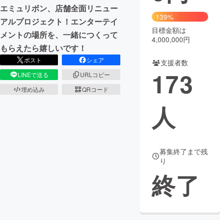
エミュリボン、店舗全面リニュー
139%
まちづくり・地域活性化
アルプロジェクト！エンターテイ
目標金額は
メントの場所を、一緒につくって
4,000,000円
もらえたら嬉しいです！
CAMPFIRE for Social Good
CAMPFIRE Creation
ポスト
シェア
支援者数
CAMPFIREふるさと納税
machi-ya
コミュニティ
173
LINEで送る
URLコピー
埋め込み
QRコード
人
募集終了まで残
り
終了