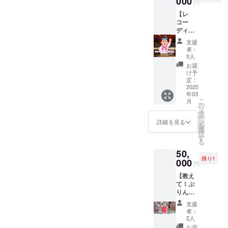
000
ご対応
円
でレ
同行者
可能で
【レ
コー
あり（2
す！閉
コー
ディン
時間）
じる
ディン
グ収
※リター
グ風景
録！ ※
ンは、
支援
を観
栗原ゆ
2020年
者：
察】
うディ
2月〜5
0人
コース
レク
月まで
お届
エミュ
ション
ご対応
け予
リボン
付！
定：
可能で
のテー
2020
（東
す！
年03
マソン
京・大
こ
月
グにな
阪お選
の
リ
りつつ
び出来
タ
ー
ある
ます）
ン
詳細を見る
を
「パピ
※あなた
選
択
ネス⭐︎ド
の声が
す
る
リーミ
音源に
50,
ング」
なりま
残り1
念願の
000
す！
円
エミュ
【教え
リボン
て！ぷ
キャス
りん先
トがレ
生】
コー
支援
コース
ディン
者：
ぷりん
グ！プ
2人
とプリ
ロ
お届