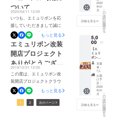
メッ
2020
さって足を運んで下さった
の、地下一階フロア全てが
ついて
年01
セージ
こ
月
2020/04/11 12:00
をメー
り、通販で応援して下さっ
エミュリボンになることが
の
リ
ルにて
タ
いつも、エミュリボンを応
ー
たり全て全て当たり前では
決定いたしまし
お送り
ン
詳細を見る
を
いたし
援していただきまして誠に
選
ないです。今日で、エミュ
た！！！！！コロナの影響
択
ます！
す
る
ありがとうございます。ク
※何回で
リボンリニューアル期間イ
で、スケジュール含め予定
もっと見る
5,0
もご支
ラウドファンディング活動
援可能
ベントは終わります。（そ
通りに進まない中ではござ
00
エミュリボン改装
円
です！
報告を中々更新出来ず申し
うだったの？）（そうだっ
いましたが予期せぬ出来事
【エ
開店プロジェクト
ミュリ
訳ございません。リニュー
たんです）（実は今日まで
が全てマイナスではなく状
ボン
ありがとうござい
アルに向けて、年明けから
キャス
リニューアル期間だったん
況が変化する中で視点を変
支援
ト達に
2019/12/31 12:00
者：
業者の方々と打ち合わせを
よる
ました！
です）（長いね〜）ほんと
えて、色々な交渉をさせて
7人
この度は、エミュリボン改
メッ
お届
し、3月上旬にはリニューア
うは、この期間にゲストの
いただきこのような予定で
セージ
け予
装開店プロジェクトクラウ
動画】
定：
ル日程の公開を行う予定で
方を沢山お呼びして…と計
はなかった想像以上のスペ
コース
2020
ドファンディングのご支援
もっと見る
年01
おりました。4月20日～5月
メール
画しての期間だったのです
シャルなリニューアルにな
こ
月
いただきましてありがとう
にてお
の
リ
14日迄をリニューアル期間
送りさ
が、やはりまだまだ全然厳
ることとなりました。リ
タ
ー
ございました。約2ヶ月間、
1
2
次のページ
せてい
ン
詳細を見る
とし、4月11日～19日迄を
を
しい状況だったので（オ
ニューアルはどうなってる
ただき
選
All-or-Nothing達成、139%・
択
ます！
す
現在エミュリボン最後のイ
ファーし出す時期）全部、
んだ…？！と心配に感じた
る
※エミュ
179名のご支援者様、目標金