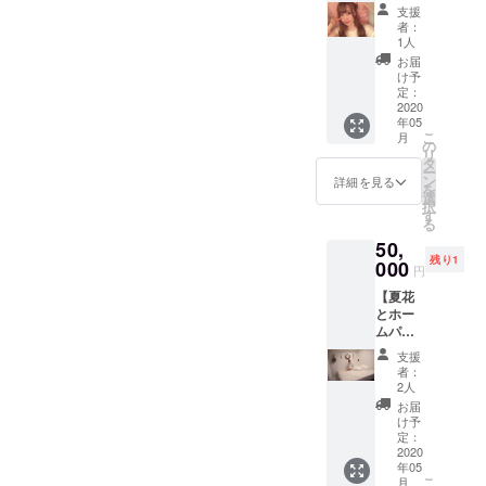
コース
は、ご
リター
支援
凛子と
支援者
ンは、
者：
海遊館
様・
2020年
1人
に行き
キャス
2月〜5
お届
鮫を観
ト分を
月まで
け予
る（鮫
ご負担
定：
ご対応
ツ
2020
下さい
可能で
年05
アー）
ませ。
す！
こ
月
・京都
（同行
の
リ
漫画
者分は
タ
ー
ミュー
無しで
ン
詳細を見る
を
ジアム
大丈夫
選
択
（おす
です）
す
る
すめマ
※現地集
50,
ンガを
合現地
残り1
読んだ
000
解散で
円
り展示
お願い
【夏花
を観た
いたし
とホー
り）中
ます。
ムパー
から一
※どちら
ティー
つお選
のプラ
支援
】コー
び下さ
ンも同
者：
ス ・
いま
行者あ
2人
ゲーム
せ！ ※
り（2時
お届
した
現地集
間） ※
け予
り、食
合現地
定：
リター
べた
2020
解散 ※
ンは、
年05
り、ゆ
海遊
2020年
こ
月