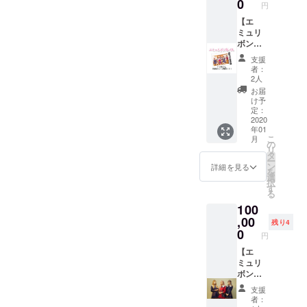
なりま
0
可能で
円
用混み
す。 ※
す！
のプラ
【エ
現地集
ンにな
ミュリ
合・現
ります
ボン年
地解散
※夕食・
パス】
でお願
支援
朝食・
コース
いいた
者：
宴会付
いつ来
しま
2人
き
ても、1
す。 ※
お届
（BBQ
年間入
同行者
け予
も出来
店時の
あり（2
定：
るか
チャー
2020
時間）
年01
も） ※
ジ無
※リター
こ
月
おやす
料！！
ンは、
の
リ
みなさ
！
2020年
タ
ー
い訪問
※2019
2月～5
ン
詳細を見る
を
あり ※
年エ
月まで
選
択
現地集
ミュブ
ご対応
す
る
合（現
ロマイ
可能で
100
地まで
ドコン
す！
の交通
プリー
,00
残り4
費は各
ト付き
0
円
自でご
（全種
負担お
類） ※
【エ
願いい
有効期
ミュリ
たしま
限：
ボンの
す）
2020年
裏側！
支援
1月〜
ミー
者：
2020年
ティン