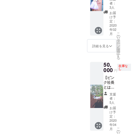
ト...♡】
当付
（同行
者：
コース
き・動
者分は
3人
お外
物園に
無しで
お届
デー
行く）
大丈夫
け予
ト・お
※現地集
定：
です）
家デー
2020
合現地
※同行者
年02
トのど
解散 ※
あり（2
こ
月
ちらか
各費用
の
時間）
リ
をお選
は、ご
タ
※リター
ー
びいた
支援者
ン
ンは、
詳細を見る
を
だけま
様・
選
2020年
択
す！ お
キャス
す
2月〜5
る
外デー
ト分の
月まで
50,
ト：CD
ご負担
ご対応
在庫な
ショッ
000
をお願
し
可能で
円
プとか
いいた
す！
【ピン
サンリ
しま
ク社長
オ
す。
とはし
ショッ
（同行
ご酒
プ等の
者分は
支援
場】
ウイン
無しで
者：
コース
ドウ
大丈夫
5人
教えた
ショッ
です）
お届
くない
ピング
※同行者
け予
けど、
又は
定：
あり（2
教え
2020
テーマ
時間）
年04
ちゃう...
パーク
※リター
こ
月
行きつ
お家
の
ンは、
リ