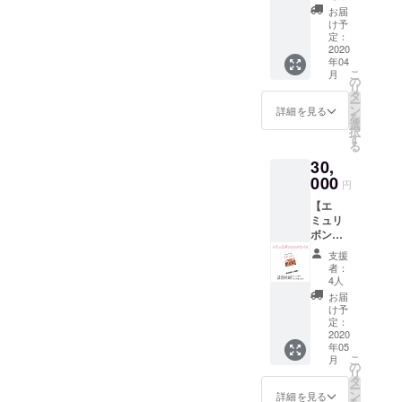
リボン
卒よろしくお願いいたしま
ロジェ
お届
で、こ
クト！
け予
す。2020.04.11 Aimyou
のよう
グルー
定：
な催し
2020
プチェ
Ribbon
年04
があれ
キ付
こ
月
ば...！と
き！ ※
の
リ
あなた
リター
タ
ー
の夢を
ンは、
ン
詳細を見る
を
叶えま
2020年
選
択
す！ ※
2月〜5
す
る
最前席
月まで
30,
チャー
ご対応
ジ料付
000
可能で
円
き ※エ
す！
【エ
ミュリ
ミュリ
ボン内
ボン
での企
ファス
画に限
支援
トパ
りま
者：
ス】
す！ ※
4人
コース
企画内
お届
改装
容によ
け予
後、先
り、お
定：
行内覧
2020
断りす
年05
してい
る可能
こ
月
ただき
性もご
の
リ
エミュ
ざいま
タ
ー
リボン
す！
ン
詳細を見る