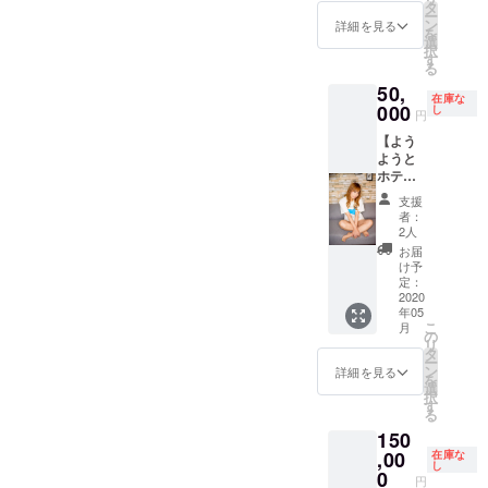
けのお
デー
タ
2019年
ー
店はし
ト：お
ン
12月〜
詳細を見る
を
ご酒の
部屋
選
2020年
択
旅！ 栗
（大阪
す
3月まで
る
原ゆう
某所）
ご対応
50,
と酒場
で、お
可能で
在庫な
に繰り
000
料理を
し
す！
円
出しま
おもて
【よう
す！色
なしな
ようと
んな悩
どまっ
ホテ
みも愚
たりと
ル】
痴も惚
※お外
支援
コース
気も何
デート
者：
ようよ
でも聞
の際か
2人
うとホ
きま
かる費
お届
テルで
す！帰
用は、
け予
お食事
りに栗
定：
ご支援
を楽し
2020
原占い
者様・
年05
むプラ
も！ ※
キャス
こ
月
ンで
酒場費
の
ト分を
リ
す！ 下
用は、
タ
ご負担
ー
記、画
ご支援
ン
下さい
詳細を見る
を
像添付
者様・
選
ませ。
択
からホ
キャス
す
（同行
る
テルを
ト分を
者分は
150
お選び
ご負担
無しで
いただ
,00
下さい
在庫な
大丈夫
し
けま
ませ。
0
です）
円