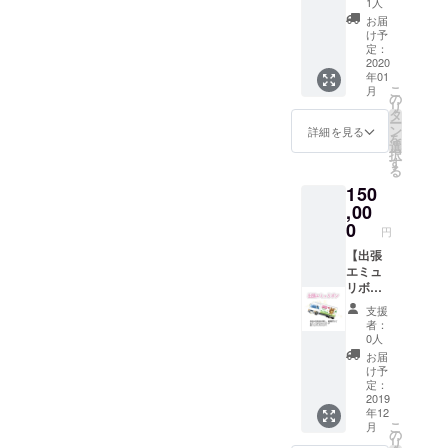
1人
12月末
グ会議
お届
まで
に参
け予
加】
定：
コース
2020
年01
エミュ
こ
月
リボン
の
リ
の企
タ
ー
画、提
ン
詳細を見る
を
案など
選
択
幹部
す
る
ミー
150
ティン
グに参
,00
加！ あ
0
円
なたの
企画が
【出張
通るか
エミュ
も...！？
リボ
ミー
ン】
支援
ティン
コース
者：
グ後
会社の
0人
は、さ
忘年
お届
くっと
会・催
け予
幹部達
し・結
定：
と一杯
婚式・
2019
年12
いきま
パー
こ
月
す！ 参
ティー
の
リ
加メン
等、エ