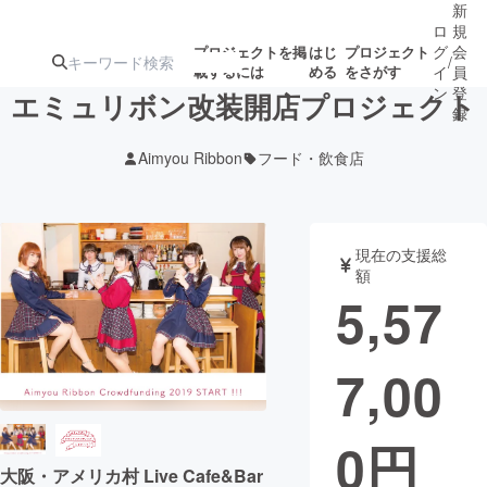
新
ロ
規
グ
会
プロジェクトを掲
はじ
プロジェクト
/
載するには
める
をさがす
イ
員
ン
登
エミュリボン改装開店プロジェクト
録
Aimyou Ribbon
フード・飲食店
人気のプロ
注目のリ
注目の新着プロ
募集終了が近いプ
もうすぐ公開
ジェクト
ターン
ジェクト
ロジェクト
されます
現在の支援総
額
アート・写真
音楽
5,57
テクノロジー・ガジェット
ゲーム・サ
7,00
映像・映画
書籍・雑誌
0
円
ビジネス・起業
チャレンジ
大阪・アメリカ村 Live Cafe&Bar