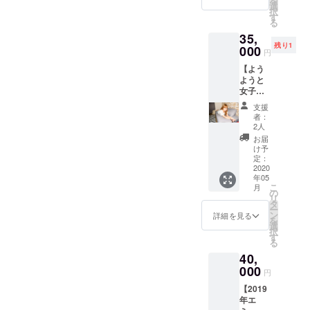
を
に、あ
選
択
なたの
す
る
名前や
35,
言葉を
残り1
店内の
000
円
どこか
【よう
にデザ
ようと
インと
女子
して残
会】
しま
支援
コース
す！一
者：
ようよ
足先
2人
うと女
に、エ
お届
子会
ミュリ
け予
（複数
ボンに
定：
人での
2020
ご入場
年05
参加に
拝見出
こ
月
なりま
来ま
の
リ
す） 下
す！あ
タ
ー
記、
なたも
ン
詳細を見る
を
【よう
エミュ
選
択
ようと
リボン
す
る
USJに
の一員
40,
行っ
に！ ※
ちゃう
000
遠方の
円
YO】又
方もテ
【2019
は【ス
キスト
年エ
トレス
データ