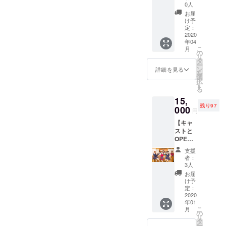
コース
ようよ
し合いをしました。その後
0人
い、楽しいよ、ってご支援
月4日（金）〜 6月18日
・
う・望
た！」と心から思っていた
お届
も、ギリギリまで悩みまし
チャー
まひ
け予
していただいた皆様を筆頭
（金）リニューアルオープ
だけるよう、納得のいくよ
ジ ・ワ
ろ・あ
定：
たが緊急事態宣言が発令さ
ンドリ
2020
む・凛
に広めてくれたからです。
ンイベント開催ざっくりで
うに進めてまいります。活
年04
ンク ・
子・こ
れリニューアル工事日程の
こ
月
そして、キャスト一同が進
はございますが、スケ
音声
づち・
の
動進展ございましたら、こ
リ
ツー
ぷり
タ
延期を決断いたしました。
化しステージを続けてくれ
ジュールが決定いたしまし
ー
ショッ
ん・七
ン
ちらまたご報告させていた
詳細を見る
を
苦渋の決断ですが、一つで
トチェ
五三む
選
たからです。変わらないも
たので、本日公開させてい
択
だきます。早速ですが、
キ付 ※
い・田
す
る
も不安に感じるのでは今で
通常営
中・音
のを大切にしてしたい。大
ただきました！4月に入りま
2020年1月中旬頃からリ
15,
業では
吹まり
はないと思いました。この
残り97
切なことや人が増えたら失
したら、お伝え出来る内容
音声
000
も ※水
円
ターンにございました
ツー
着・浴
ような決断になり心よりお
うことを恐れてしまって失
も（内装など）あるかとは
【キャ
ショッ
衣・私
【2019年エミュブロマイド
ストと
詫び申し上げますと共に、
トチェ
服の３
うことというより、変化を
思いますので公開出来る範
OPEN
セット】【2019年エミュブ
キはメ
セット
ご理解をいただけましたら
準備体
ニュー
※望まひ
おそれてしまう。日常は
囲でお伝えさせていただき
支援
ロマイドコンプリート】発
験】
にござ
ろのみ
者：
大変幸いです。リターン時
コース
きっとそれで良い。けれ
ます。（各リターンにつき
いませ
水着な
3人
送致します。個人リターン
お客様
ん！ ※
し（浴
期もご変更いたします。▶︎
お届
ど、エミュリボンは皆の日
ましても、個別でメッセー
をお出
ワンド
衣と私
け予
の日程は、1月中にメールに
迎えす
現時点では、リニューアル
リンク
定：
服をプ
常に少しだけでも希望が持
ジお送りいたします）2021
る前
2020
てスケジュール日程調整の
は、オ
ラスで
時期は夏以降を予定してお
年01
の、
リジナ
お入れ
てたり、なんかわかんない
年、これからはじまるNEW
こ
月
ご連絡をいたします。【エ
OPEN
ルドリ
の
いたし
りますが、日々変わりゆく
リ
準備を
けどここに来たら楽しい
エミュリボンをどうぞよろ
ンク可
タ
ます）
ミュリボン年パス】は年明
ー