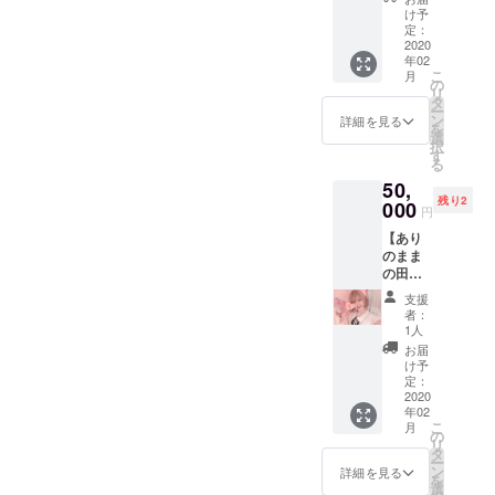
ン作
デュー
け予
り・ぷ
サーに
定：
りんと
2020
なった
年02
簡単服
気分
こ
月
作り・
に！ ※
の
リ
ぷりん
肩から
タ
ー
とタピ
かける
ン
詳細を見る
を
オカ巡
カー
選
択
りの３
ディガ
す
る
つから
ン貸し
50,
お選び
出しあ
残り2
下さい
000
り （東
円
ませ！
京・大
【あり
※服作り
阪お選
のまま
の生地
び出来
の田中
などの
ます）
と行く
費用、
※「パピ
支援
○○○】
タピオ
ネス⭐︎ド
者：
コース
カ代の
リーミ
1人
スケー
み、ご
ング」
お届
トレッ
支援者
音源プ
け予
スン・
様分を
定：
レゼン
串カツ
2020
ご負担
ト（ク
年02
田中を
下さい
レジッ
こ
月
満喫の
ませ。
の
トにお
リ
２つか
※現地集
タ
名前記
ー
らお選
合現地
ン
載いた
詳細を見る
を
び下さ
解散で
選
しま