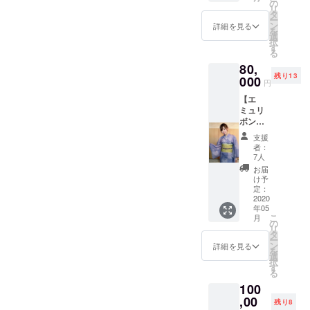
るりと
館・京
の
2月〜5
リ
飲んだ
都漫画
タ
月まで
ー
りな
ミュー
ン
ご対応
詳細を見る
を
ホーム
ジアム
選
可能で
択
パー
代は、
す
す！
る
ティー
ご支援
80,
（たこ
者様・
残り13
焼き大
000
キャス
円
会、手
ト分の
【エ
巻き寿
ご負担
ミュリ
司大会
をお願
ボンと
など）
いいた
慰安旅
※お酒代
しま
支援
行】
は、ご
す。
者：
コース
支援者
（同行
7人
AH(鳴
様・
者分は
お届
呼)こと
キャス
無しで
け予
ぱぉ
ト分を
定：
大丈夫
ちゃん
2020
ご負担
です）
年05
女将の
下さい
※同行者
こ
月
宝船温
ませ。
の
あり（2
リ
泉に、
材料費
タ
時間）
ー
エミュ
はこち
ン
※リター
詳細を見る
を
リボン
ら負担
選
ンは、
択
キャス
いたし
す
2020年
る
トと一
ます。
2月～5
100
泊二日
※複数人
月まで
の旅！
,00
参加に
ご対応
残り8
※宿泊費