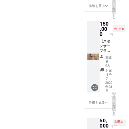
タ
ー
バー：
ミュリ
ン
詳細を見る
を
夏花・
ボン
選
択
ようよ
キャス
す
る
う・栗
トが盛
150
原ゆ
り上げ
う・れ
に参り
,00
残り10
いにー
ます！
0
円
（参加
※交通費
メン
はご負
【スポ
バーは
担でお
ンサー
増える
願いい
プラ
可能性
たしま
ン】
支援
あり）
す。
コース
者：
※さくっ
（全国
企業
0人
と一杯
どこで
様・ス
お届
のご飲
も行き
ポン
け予
食代は
ます）
サーの
定：
含まれ
※キャス
方のプ
2020
年08
ます！
トはス
ランで
こ
月
※リター
ケ
す。 エ
の
リ
ンは、
ジュー
ミュリ
タ
ー
2020年
ルによ
ボンを
ン
詳細を見る
を
1月〜5
り変動
とにか
選
択
月まで
いたし
く応援
す
る
ご対応
ます。
したい
50,
可能で
※会場又
という
在庫な
す！
は場合
方にご
000
し
円
によっ
支援い