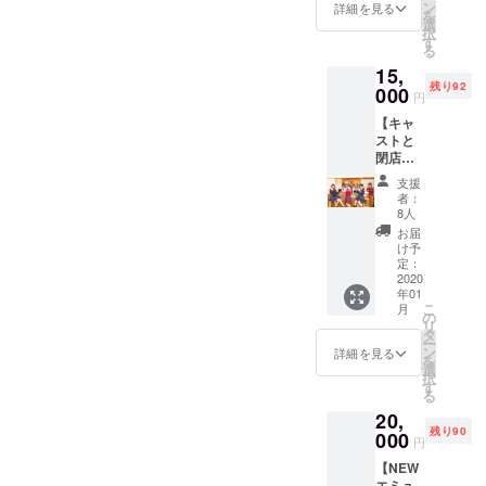
キャス
能で
ン
※複数購
詳細を見る
現状の為、現時点で確実な
を
なぁ〜ってなったり、エン
しくお願いいたします！
トに教
す！ ※
選
入さ
けに改めてアナウンスさせ
択
えても
日程が決定出来なく申し訳
店舗で
す
れ、複
ターテイメントをダイレク
Aimyou Ribbon栗原ゆう
る
らいな
ていただきます。2019年、
注文時
数キャ
ございません。決定次第ア
15,
がら体
にお声
スト選
トに浴びれる場所！それ
エミュリボンにとって大き
残り92
験でき
000
がけく
択希望
円
ナウンスいたします▶︎個人
るプラ
が、エミュリボンです！な
ださ
の場合
な一年になりました。2020
【キャ
ン！
い。 ※
は、2人
リターンに関しましては、
ので、常にNEWを更新して
ストと
（お疲
ご入場
目以降
年も、どうぞよろしくお願
閉店作
れ様10
今現在決定しております日
の際
のキャ
いきます！もしかしたら、
業体
秒動
いいたします。良い年の瀬
に、ご
ストを
支援
程は延期にさせていただけ
験】
画・休
支援画
備考欄
者：
間違えちゃったりするかも
をお過ごしくださいませ。
コース
憩付き
面のご
8人
に記載
ましたら幸いです。（6月以
閉店作
※1時間
しれないけれどそもそも正
確認を
いただ
お届
2019年12月31日 大晦日 エ
業を
チャー
させて
け予
きます
降で、日程のご調整をお願
解なんてなくて、正解は創
キャス
ジ無料
定：
いただ
ようお
ミュリボン
トに教
2020
券付
いいたします）▶︎【レコー
きま
願いい
れる！正解をつくっていく
年01
えても
き） 平
す。
たしま
こ
月
ディング体験】コース：6月
らいな
日：17
の
す。備
ものだと思ってます。進化
リ
がら体
時20
タ
考欄は
ー
以降でご調整させていただ
験でき
分〜
を恐れないで、いきます！
ン
詳細を見る
支援後
を
るプラ
（遅
選
も支援
けましたら幸いです。（5月
択
沢山の希望をいただきまし
ン！
刻・早
す
したプ
る
（お疲
退OK）
中旬頃に、改めてご連絡い
ロジェ
た。こんなに、リニューア
20,
れ様10
／土日
クト一
残り90
たします）▶︎【エミュリボ
秒動
000
祝日：
覧の詳
ルがずれ込んだのに（色ん
円
画・賄
15時20
細か
ンと慰安旅行】コース：7月
【NEW
い付
分〜
なリターンプランも）待っ
ら、募
エミュ