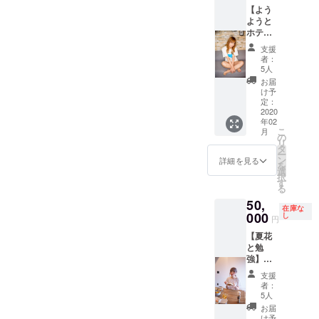
【よう
ては、
ただけ
ようと
お受け
ました
ホテ
出来な
ら幸い
ル】
い案件
です。
支援
コース
もござ
リター
者：
ようよ
いま
ンは、
5人
うとホ
す。ご
エミュ
お届
テルで
了承下
リボン
け予
お食事
さいま
の店内
定：
を楽し
2020
せ。
又はHP
年02
むプラ
※2019
のどこ
こ
月
ンで
年12
かしら
の
リ
す！ 下
月〜
に
タ
ー
記、画
2020年
Support
ン
詳細を見る
を
像添付
6月まで
ed byを
選
択
からホ
有効
記載さ
す
る
テルを
せてい
50,
お選び
ただき
在庫な
いただ
000
ます！
し
円
けま
【夏花
す。
と勉
モーニ
強】
ング・
コース
ラン
支援
囲碁サ
チ・
者：
ロン・
ディ
5人
そば打
ナーの
お届
ち・陶
中から
け予