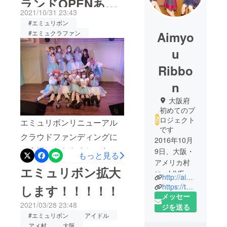
ランドOPENあり
2021/10/31 23:43
がとうございま
#エミュリボン
Aimyo
#エミュクラファン
す！！！！！！
u
Ribbo
n
大阪府
初めてのプ
ロジェクト
エミュリボンリニューアル
です
クラウドファンディングに
2016年10月
ご支援いただきましてあり
9日、大阪・
もっと見る
アメリカ村
がとうございます！2021年
エミュリボン拡大
に、LIVE
http://aimyouribbon.com
10月9日、エミュリボン5周
Cafe&Bar「
https://twitter.com/AimyouRibbon
します！！！！！
年と共に新店舗Barスペース
Aimyou
メッセー
2021/03/28 23:48
Ribbon」
ジを送る
拡大！無事にリニューアル
#エミュリボン
アイドル
（エミュリ
グランドOPENすることが
アメ村
大阪