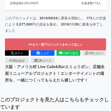
目標金額
4,000,000
円
支援者数
173
人
このプロジェクトは、
2019/09/24
に募集を開始し、
173
人の支援
により
5,577,000
円の資金を集め、
2019/11/26
に募集を終了し
ました
もう一度プロジェクトをやってほしい
ポスト
シェア
LINEで送る
URLコピー
埋め込み
QRコード
大阪・アメリカ村 Live Cafe&Barエミュリボン、店舗全
面リニューアルプロジェクト！エンターテイメントの場
所を、一緒につくってもらえたら嬉しいです！
このプロジェクトを見た人はこちらもチェックし
ています