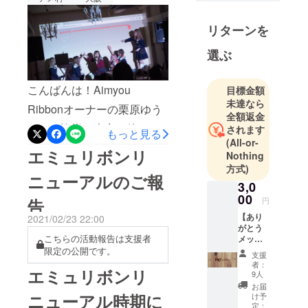
ボン）グラ
出来ました！ほんとうに、
ンドオープ
リターンを
いつも応援して下さってい
ン！
る皆様があってのことで
選ぶ
す！ありがとうございま
す！！！！！やっと、やっ
こんばんは！Aimyou
目標金額
未達なら
と、、ほんとうにやっとで
Ribbonオーナーの栗原ゆう
全額返金
す。とってもとっても色ん
です。皆様、大変お待たせ
されます
もっと見る
(All-or-
なことがありました。ここ
いたしました。エミュリボ
エミュリボンリ
Nothing
には書けない大変なことも
ンリニューアルについての
方式)
ニューアルのご報
ありました。コロナはみん
全てが決定いたしましたの
3,0
00
円
告
な平等にこころを蝕んでい
でお伝えいたします。なん
【あり
2021/02/23 22:00
きました。平等なんて、こ
と、エミュリボン現在の敷
がとう
こちらの活動報告は支援者
メッ
の世にないのに。お客様も
地内（スペース）でのリ
セージ
限定の公開です。
支援
メー
様々な辛いしんどいことも
ニューアル工事だけでな
者：
エミュリボンリ
ル】
9人
あったと思うのに、こうし
く…「エミュリボン拡大い
コース
お届
画像付
ニューアル時期に
け予
てリニューアルを待って下
たします！！！！」現在
きの
定：