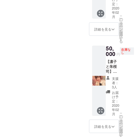
芸・図
お選び
定：
書館・
2020
いただ
年02
しいた
けま
こ
月
けセン
す。 備
の
リ
ターの
考欄
タ
ー
中から
に、記
ン
詳細を見る
を
お選び
載をお
選
択
下さい
願いい
す
る
ませ。
たしま
50,
※お勉強
す！ ※
在庫な
費用
000
ホテル
し
円
は、ご
前待ち
【凛子
支援者
合わせ
と朱桜
様・
（現地
司】
キャス
集合現
コース
ト分を
地解
支援
凛子と
ご負担
散） ※
者：
日本橋
下さい
お食事
3人
巡り・
ませ。
代は、
お届
凛子と
（同行
ご支援
け予
サーモ
者分は
定：
者様
ンを食
2020
無しで
分・
年02
べなが
大丈夫
キャス
こ
月
らオタ
です）
の
ト分を
リ
トーー
※現地集
タ
ご負担
ー
ク・凛
合・現
ン
下さい
詳細を見る
を
子と
地解散
選
ませ。
択
デュ
でお願
す
（同行