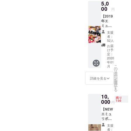
5,0
ベント「エミュレボリュー
リボン
スパッとやめておきまし
りあったと思います。決定
額を遥かに上回る550万円突
キャス
00
円
ション」さよなら現エミュ
トはこ
た！情勢がちゃんと緩和さ
するまではお伝え出来ず、
破！大きな金額と共に11月
【2019
ちらで
リボンを開催、ゲストの
年エ
れたりしてからにしよう
やっと発表お知らせが出来
ご指定
26日最終日を終えました。
ミュブ
させて
方々をお呼びしたりとその
と！やっと、光が見えてき
ました。皆様、大変お待た
ロマイ
いただ
これはもうほんとうに、１
支援
ドセッ
ような予定で動いておりま
きま
者：
たので、エミュリボンゲス
せいたしました！本当に、
ト】
つ１つ皆様のご支援のおか
す！
52人
した。ただ日に日に新型コ
コース
トステージ！2022年初っ端
ありがとうございます！
お届
げでございます。感謝の気
参加
け予
ロナウイルスは収まること
キャス
から色んな方々をオファー
（大感謝）リニューアル期
定：
持ちでいっぱいです、あり
トの中
2020
はなく世界中が大変危機な
していきます！！！（が…
間につきましては、下記を
年01
から、
がとうございます。皆様に
こ
月
お選び
状態になりました。現エ
の
がんばります）明日から、
予定しております。・2021
リ
いただ
いただきました大切なご支
タ
ー
ミュリボン最後のイベント
けま
ン
2021年11月がはじまりま
年5月1日（土）〜 5月9日
詳細を見る
を
援、今と未来を結ぶこれか
す！
選
にはお客様にお越しいただ
択
（複数
す。エミュリボンキャスト
（日）さよならエミュリボ
す
らのエミュリボンに使わせ
る
キャス
きたい...ですが業者の方々も
イベントも目白押しです。
ン（現エミュリボン営業は
10,
トのご
ていただきます。とっても
残り
購入も
000
手配済み、残念だけど最後
100
円
ここからです、第二章のエ
最後になります）・2021年
勿論可
慎重になっています。いつ
のイベントは諦めて配信な
【NEW
能で
ミュリボンは。第一章を、
5月10日（月）〜 5月31日
もはだーっと進めてしまう
エミュ
す） 参
どをし臨時休業中に工事
リボン
加キャ
つくってくれた今までの全
（月）現エミュリボンリ
のですが...やはりそれほどま
セッ
スト：
を…キャスト含め何度も話
支援
てはエミュリボンって面白
ニューアル工事・2021年6
ト】
夏花・
者：
でに「支援して良かっ