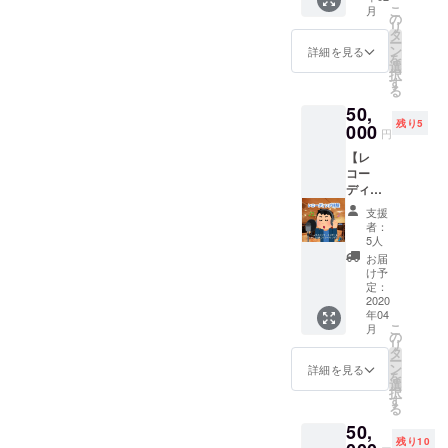
ろのみ
現地集
こ
月
ンを貸
水着な
の
合現地
リ
し切っ
し（浴
タ
解散
ー
てお料
衣と私
ン
※USJ入
詳細を見る
を
理を作
服をプ
選
場料・
択
りま
ラスで
す
食べ飲
る
す！ ※
お入れ
み代
50,
エミュ
いたし
は、ご
残り5
リボン
000
ます）
支援者
円
集合 ※
様分・
【レ
事前に
キャス
コー
メ
ト分を
ディン
ニュー
ご負担
グ体
を決め
下さい
支援
験】
ておい
ませ。
者：
コース
て下さ
5人
（同行
エミュ
いま
者分は
お届
リボン
せ。 ※
け予
無しで
のテー
材料代
定：
大丈夫
マソン
2020
はこち
です）
年04
グにな
らでご
※同行者
こ
月
りつつ
用意い
の
あり（2
リ
ある
たしま
タ
時間）
ー
「パピ
す（高
ン
詳細を見る
※リター
を
ネス⭐︎ド
級食材
選
ンは、
択
リーミ
などは
す
2020年
る
ング」
場合に
2月～5
50,
をあな
より不
月まで
残り10
たの声
可） ※