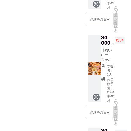
アドレ
す）▶︎【あなたに楽曲提
年03
けない...
ト全員
スで会
こ
月
という
とお客
の
供】コース：予定通りお届
員登録
リ
方のス
様）
タ
が必要
ー
ペシャ
ン
けいたします。（4月中に楽
詳細を見る
になり
を
ルコー
選
ます。
択
曲のイメージや曲調など、
スで
す
る
す！ エ
メールにてお打ち合わせさ
30,
ミュリ
残り2
ボン
000
円
せていただけましたら幸い
を、遠
【れい
方でも
です）▶︎全てのリターン
にー
楽しめ
キッチ
を、お届け時期関係なく
ます！
ンお料
クラウ
支援
2020年内中受付いたしま
理教
ドファ
者：
室】
ンディ
3人
す。このような、非常事態
コース
ング限
お届
キッチ
定Tシャ
け予
になるとは思ってもみな
ンれい
ツ・あ
定：
にーに
2020
かったです。皆様も、日々
なたに
年02
お料理
向けて
こ
月
の暮らしとっても大変だと
を教え
キャス
の
リ
てもら
トから
タ
思います。確実な日程も、
ー
える
のメッ
ン
詳細を見る
を
チャン
セージ
選
現時点では決定出来ず大変
択
ス！ ※
動画
す
る
複数人
申し訳ございません。エ
（60
30,
とご参
秒）・