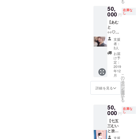
る
エット
いいた
者分は
50,
（エ
しま
無しで
在庫な
ミュリ
000
す。 ※
し
大丈夫
円
ボンに
同行者
です）
【あむ
て2時間
あり（2
※同行者
と
貸切）
時間）
あり（2
○○♡】
の中か
※リター
時間）
コース
ら一つ
ンは、
※リター
支援
カラオ
お選び
2020年
ンは、
者：
ケでブ
下さい
2月〜5
3人
2020年
チ上が
ませ！
月まで
2月〜5
お届
ろ
※現地集
ご対応
け予
月まで
う！・
合現地
定：
可能で
ご対応
目指せ
2019
解散 ※
す！
可能で
年12
うどん
日本橋
す！
こ
月
職人
巡り・
の
リ
（エ
サーモ
タ
ー
ミュリ
ン飲食
ン
詳細を見る
を
ボン貸
代は、
選
択
切）・
ご支援
す
る
ゲーム
者様・
50,
マス
キャス
在庫な
ター・
000
ト分の
し
円
動物園
ご負担
【七五
の動物
をお願
三むい
ゲット
いいた
と放課
だぜ
しま
後デー
（お弁
す。
支援