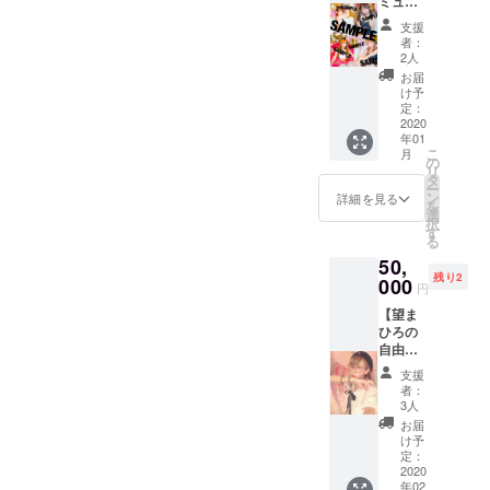
ミュブ
発散！
を送っ
ロマイ
飲み＆
ていた
支援
ドコン
食べる
だけま
者：
プリー
パー
したら
2人
ト】
ティー
参加可
お届
コース
！】 の
能で
け予
参加
中から
定：
す！
キャス
2020
お選び
年01
ト：夏
いただ
こ
月
花・よ
けま
の
リ
うよ
す。 備
タ
ー
う・望
考欄
ン
詳細を見る
を
まひ
に、記
選
択
ろ・あ
載をお
す
る
む・凛
願いい
50,
子・こ
たしま
残り2
づち・
000
す！ ※
円
ぷり
女性の
【望ま
ん・七
みのご
ひろの
五三む
参加に
自由研
い・田
なりま
究】
中・音
す。 ※
支援
コース
吹まり
多数決
者：
まひろ
も ※水
で多
3人
と一緒
着・浴
かった
お届
にエ
衣・夏
プラン
け予
ミュリ
の私服
定：
になり
ボンの
2020
※望まひ
ます ※
年02
キッチ