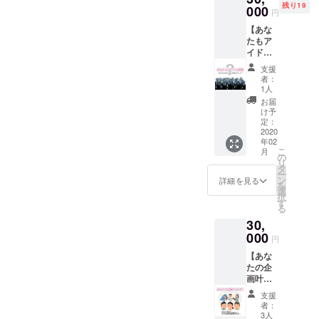
ミュリボン営業も、5月31日
残り19
加（予
000
現在籍
円
定）
キャス
までの自粛臨時休業を決定
【あな
ト全員
たもア
のピン
いたしました。現時点のエ
イドル
チェキ
体験】
ミュリボンを皆様と楽しく
（サイ
支援
コース
ン入
者：
「エミュレボリューショ
（1時間
り）
1人
貸切）
お届
ン」さよならイベントが出
エミュ
け予
リボン
定：
来ることを、この世界危機
のス
2020
年02
テージ
が1日も早く収束に向かうこ
こ
月
で、
の
リ
とを願っています。皆様が
キャス
タ
ー
トに照
ン
詳細を見る
を
安心安全健康にまたお会い
明・PA
選
択
をして
す
出来ますように、今は予防
る
もらい
30,
mixコー
をしつつ日々気をつけてい
ル・ケ
000
円
きましょう。いただいてお
チャま
【あな
で...？！
りますメッセージも順次に
たの企
あなた
画叶え
のLIVE
ご返信してまいります。引
ます】
をキャ
支援
コース
ストが
き続き、エミュリボンを何
者：
エミュ
応援プ
3人