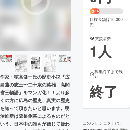
まちづくり・地域活性化
30%
目標金額は10,000
円
CAMPFIRE for Social Good
CAMPFIRE Creation
CAMPFIREふるさと納税
machi-ya
コミュニティ
支援者数
1
人
募集終了まで残
作家・穂高健一氏の歴史小説『広
り
島藩の志士〜二十歳の英雄 高間
終了
省三物語』をマンガ化！！より多
くの方に広島の歴史、真実の歴史
を知って頂きたいと思います。明
治維新は薩長倒幕によるものだと
このプロジェクトは、
いう、日本中の誰もが信じて疑わ