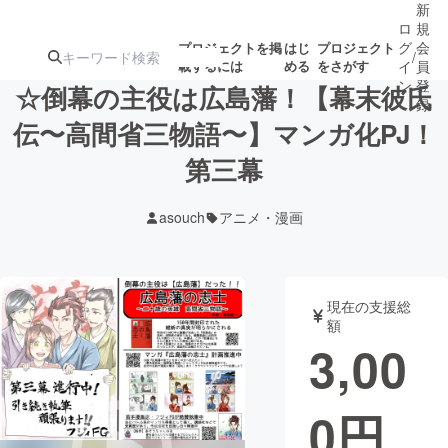
新
ロ
規
グ
会
プロジェクトを掲
はじ
プロジェクト
/
載するには
める
をさがす
イ
員
ン
登
☆倒幕の主役は広島藩！【幕末彼氏
録
伝〜高間省三物語〜】マンガ化PJ！
第三幕
人気のプロ
注目のリ
注目の新着プロ
募集終了が近いプ
もうすぐ公開
ジェクト
ターン
ジェクト
ロジェクト
されます
asouch
アニメ・漫画
アート・写真
音楽
現在の支援総
テクノロジー・ガジェット
ゲーム・サ
額
3,00
映像・映画
書籍・雑誌
0
円
ビジネス・起業
チャレンジ