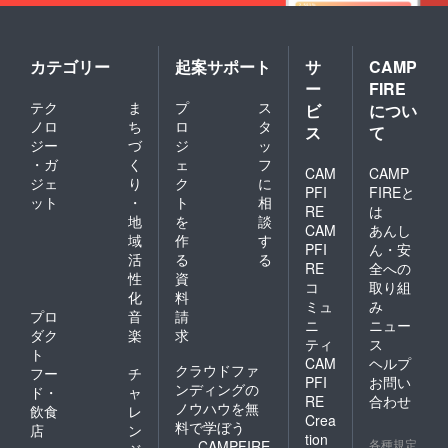
カテゴリー
起案サポート
サ
CAMP
ー
FIRE
テク
ま
プ
ス
ビ
につい
ノロ
ち
ロ
タ
ス
て
ジー
づ
ジ
ッ
・ガ
く
ェ
フ
CAM
CAMP
ジェ
り
ク
に
PFI
FIREと
ット
・
ト
相
RE
は
地
を
談
CAM
あんし
域
作
す
PFI
ん・安
活
る
る
RE
全への
性
資
コ
取り組
化
料
ミュ
み
プロ
音
請
ニ
ニュー
ダク
楽
求
ティ
ス
ト
CAM
ヘルプ
クラウドファ
フー
チ
PFI
お問い
ンディングの
ド・
ャ
RE
合わせ
ノウハウを無
飲食
レ
Crea
料で学ぼう
店
ン
tion
各種規定
CAMPFIRE