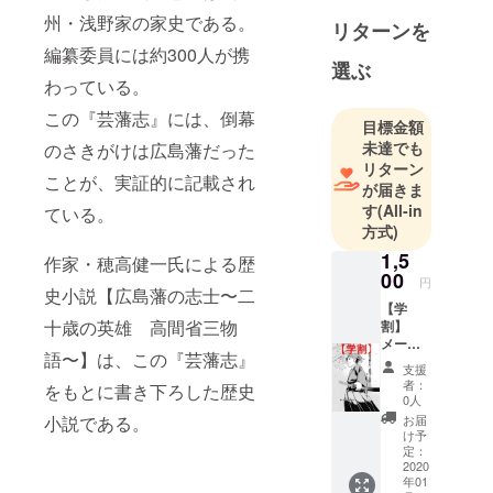
躍の場を広
州・浅野家の家史である。
リターンを
げていきま
編纂委員には約300人が携
す。
選ぶ
わっている。
この『芸藩志』には、倒幕
目標金額
未達でも
のさきがけは広島藩だった
リターン
ことが、実証的に記載され
が届きま
す
(All-in
ている。
方式)
1,5
作家・穂高健一氏による歴
00
円
史小説【広島藩の志士〜二
【学
十歳の英雄 高間省三物
割】
メール
語〜】は、この『芸藩志』
にて作
支援
品
者：
をもとに書き下ろした歴史
（PDF
0人
ファイ
小説である。
お届
ル）を
け予
出来次
定：
第、お
2020
年01
届けす