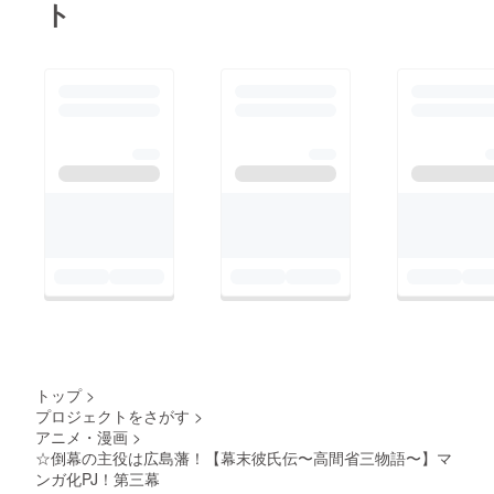
ト
トップ
>
プロジェクトをさがす
>
アニメ・漫画
>
☆倒幕の主役は広島藩！【幕末彼氏伝〜高間省三物語〜】マ
ンガ化PJ！第三幕