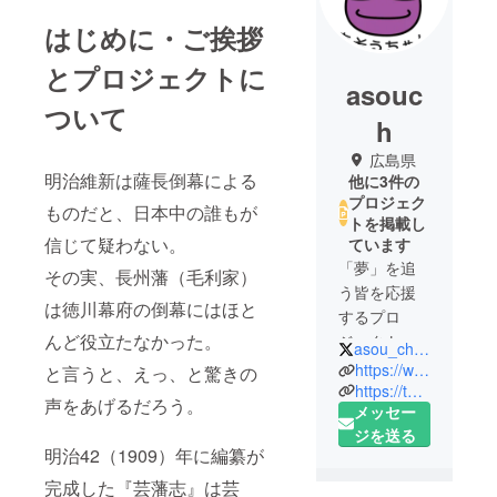
はじめに・ご挨拶
とプロジェクトに
asouc
ついて
h
広島県
明治維新は薩長倒幕による
他に3件の
プロジェク
ものだと、日本中の誰もが
トを掲載し
信じて疑わない。
ています
「夢」を追
その実、長州藩（毛利家）
う皆を応援
は徳川幕府の倒幕にはほと
するプロ
んど役立たなかった。
ジェクト
asou_chan
『あそう
https://www.facebook.com/asouchan/
と言うと、えっ、と驚きの
ちゃんね
https://twitter.com/asou_chan
声をあげるだろう。
メッセー
る』。
ジを送る
明治42（1909）年に編纂が
若手クリエ
完成した『芸藩志』は芸
イターの活