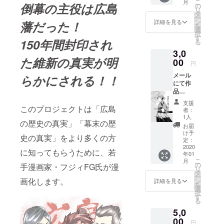
こ
月
る ※た
倒幕の主役は広島
の
リ
くさん
タ
ー
の学生
ン
詳細を見る
藩だった！
を
の皆様
選
択
にも参
す
150年間封印され
る
加して
3,0
もらう
た維新の真実が明
ための
00
円
「リ
メール
ター
らかにされる！！
にて作
ン」で
品
す。 内
（PDF
容は
支援
ファイ
このプロジェクトは「広島
【3000
者：
ル）を
円】の
1人
の歴史の真実」「幕末の歴
出来次
ものと
お届
第、お
同じで
け予
史の真実」をより多くの方
届けす
す。 備
定：
る
2020
考欄に
に知ってもらうために、若
年01
「大学
こ
月
生」
の
手漫画家・フジィFG氏が漫
リ
「高校
タ
ー
画化します。
生」
ン
詳細を見る
を
「専門
選
択
学生」
す
る
「中学
5,0
生」な
00
どお書
円