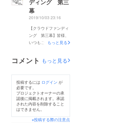
ディング 第三
グ「キャンプファイ
幕
ヤー」のシステムを通
じ、支援者様へ配信致
2019/10/03 23:16
します。今回は広島藩
【クラウドファンディ
における「大政奉還」
ング 第三幕】皆様、
の流れを追った話と
いつもご支援を頂きま
もっと見る
なっており、一般的に
して誠にありがとうご
知られている土佐藩・
ざいます。現在進行中
コメント
後藤象二郎の10ヶ月も
もっと見る
のプロジェクト【「広
前に提出したものにな
島藩の志士」全編マン
ります。「倒幕」を巡
ガ化『幕末彼氏伝〜高
る各藩の思惑を楽しん
投稿するには
ログイン
が
間省三〜』】のクラウ
必要です。
で読んで頂けたら幸い
ドファンディング第三
プロジェクトオーナーの承
です。クラウドファン
認後に掲載されます。承認
幕（第三回）を記し
ディングは現在【第三
された内容を削除すること
て、イメージポスター
はできません。
幕】を進行中です。詳
を作成しました。プロ
しくはこちらから
※投稿する際の注意点
ジェクトは第6章『大
↓https://camp-
政奉還』が完成し、只