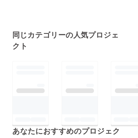
fire.jp/projects/view/19
今確認中。同時に第7
8037今後共よろしく
章「3藩進発」の制作
お願いします。
に入っております。こ
れからも頑張っていき
同じカテゴリーの人気プロジェ
ますので、引き続きご
クト
理解とご支援のほどよ
ろしくお願いいたしま
す。フジィFG
あなたにおすすめのプロジェク