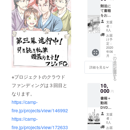
きくだ
郵送に
さい
て書籍
をお届
けする
支援
者：
0人
お届
け予
定：
2020
年06
こ
月
の
リ
タ
ー
ン
詳細を見る
を
選
択
※プロジェクトのクラウド
す
る
10,
ファンディングは３回目と
000
円
なります。
書籍＋
https://camp-
動画
DVDを
fire.jp/projects/view/146992
お届け
支援
する
https://camp-
者：
0人
fire.jp/projects/view/172633
お届