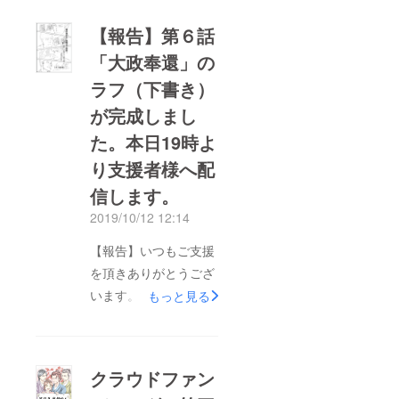
【報告】第６話
「大政奉還」の
ラフ（下書き）
が完成しまし
た。本日19時よ
り支援者様へ配
信します。
2019/10/12 12:14
【報告】いつもご支援
を頂きありがとうござ
います。第６話「大政
もっと見る
奉還」のラフ（下書
き）が完成しました。
本日（10/12）19時に
クラウドファン
クラウドファンディン