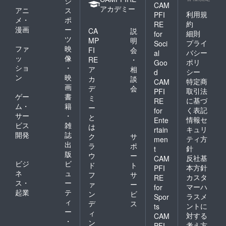
ジ
CAM
アカデミー
アニ
ス
利用規
PFI
メ・
ポ
約
RE
漫画
ー
CA
説
細則
for
ツ
MP
明
プライ
Soci
ファ
映
FI
会
バシー
al
ッ
像
RE
・
ポリ
Goo
ショ
・
ア
相
シー
d
ン
映
カ
談
特定商
CAM
画
デ
会
取引法
PFI
ゲー
書
ミ
に基づ
RE
ム・
籍
ー
く表記
for
サー
・
と
情報セ
Ente
ビス
雑
は
キュリ
rtain
開発
誌
ク
サ
ティ方
men
出
ラ
ポ
針
t
版
ウ
ー
反社基
CAM
ビジ
ビ
ド
ト
本方針
PFI
ネ
ュ
フ
サ
カスタ
RE
ス・
ー
ァ
ー
マーハ
for
起業
テ
ン
ビ
ラスメ
Spor
ィ
デ
ス
ントに
ts
ー
ィ
対する
CAM
・
ン
考え方
PFI