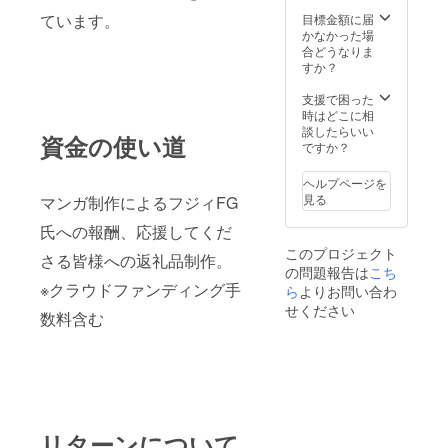
ています。
目標金額に届
かなかった場
合どうなりま
すか？
支援で困った
時はどこに相
談したらいい
資金の使い道
ですか？
ヘルプページを
見る
マンガ制作によるフジィFG
氏への報酬、応援してくだ
このプロジェクト
さる皆様への返礼品制作。
の問題報告は
こち
※クラウドファンディング手
ら
よりお問い合わ
せください
数料含む
リターンについて