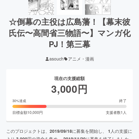
☆倒幕の主役は広島藩！【幕末彼
氏伝〜高間省三物語〜】マンガ化
PJ！第三幕
asouch
アニメ・漫画
現在の支援総額
3,000
円
終了
30
%達成
目標金額
10,000
円
支援者数
1
人
このプロジェクトは、
2019/09/18
に募集を開始し、
1
人の支援に
より
3,000
円の資金を集め、
2019/11/20
に募集を終了しました