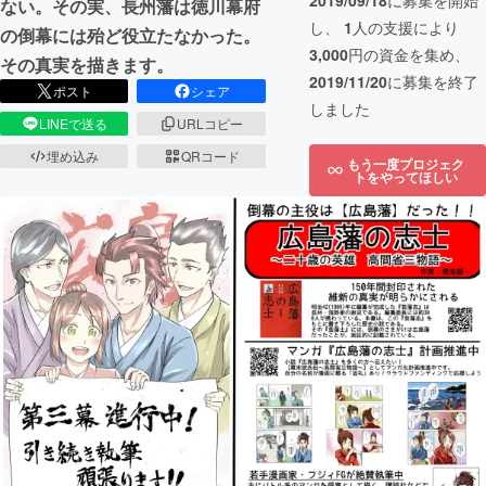
2019/09/18
に募集を開始
ない。その実、長州藩は徳川幕府
し、
1
人の支援により
の倒幕には殆ど役立たなかった。
3,000
円の資金を集め、
その真実を描きます。
2019/11/20
に募集を終了
ポスト
シェア
しました
LINEで送る
URLコピー
埋め込み
QRコード
もう一度プロジェク
トをやってほしい