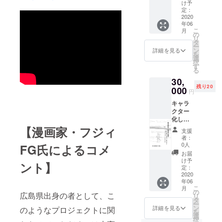
け予
定：
2020
年06
こ
月
の
リ
タ
ー
ン
詳細を見る
を
選
択
す
る
30,
残り20
000
円
キャラ
クター
化して
登場人
【漫画家・フジィ
支援
物させ
者：
る（お
0人
FG氏によるコメ
写真や
お届
特徴等
け予
ント】
から
定：
キャラ
2020
年06
クター
こ
月
を作
の
広島県出身の者として、こ
リ
成） ※
タ
ー
登場場
ン
詳細を見る
のようなプロジェクトに関
を
面につ
選
択
いては