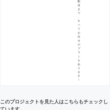
配
送
ま
で
、
す
べ
て
お
任
せ
の
プ
ラ
ン
も
あ
り
ま
す
！
このプロジェクトを見た人はこちらもチェックし
ています