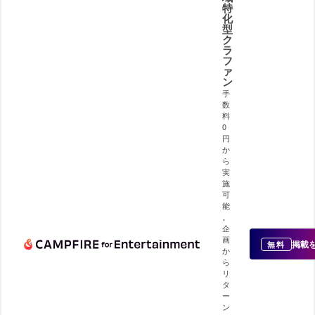
特
化
型
ク
ラ
フ
ァ
ン
手
数
料
0
円
か
ら
実
施
可
能
。
企
画
掲載
無料
か
ら
リ
タ
ー
ン