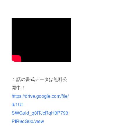
１話の書式データは無料公
開中！
https://drive.google.com/file/
d/1Ut-
SWGuld_q3fTJcRqH3P793
PIR9oG0o/view