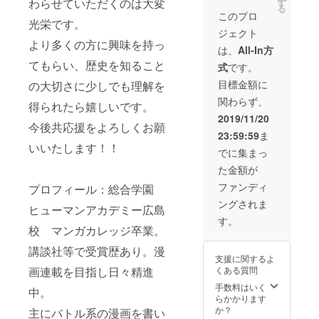
わらせていただくのは大変
す
る
こちら
このプロ
光栄です。
にお任
ジェクト
せいた
より多くの方に興味を持っ
だきま
は、
All-In方
す。人
てもらい、歴史を知ること
式
です。
数制限
20名程
目標金額に
の大切さに少しでも理解を
関わらず、
得られたら嬉しいです。
2019/11/20
今後共応援をよろしくお願
23:59:59
ま
いいたします！！
でに集まっ
た金額が
ファンディ
プロフィール：総合学園
ングされま
ヒューマンアカデミー広島
す。
校 マンガカレッジ卒業。
講談社等で受賞歴あり。漫
支援に関するよ
くある質問
画連載を目指し日々精進
手数料はいく
中。
らかかります
か？
主にバトル系の漫画を書い