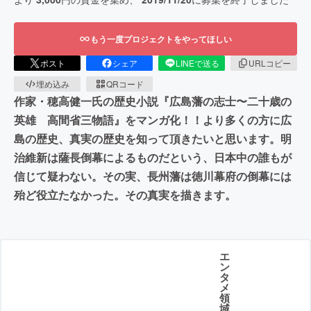
もう一度プロジェクトをやってほしい
ポスト
シェア
LINEで送る
URLコピー
埋め込み
QRコード
作家・穂高健一氏の歴史小説『広島藩の志士〜二十歳の
英雄 高間省三物語』をマンガ化！！より多くの方に広
島の歴史、真実の歴史を知って頂きたいと思います。明
治維新は薩長倒幕によるものだという、日本中の誰もが
信じて疑わない。その実、長州藩は徳川幕府の倒幕には
殆ど役立たなかった。その真実を描きます。
エ
ン
タ
メ
領
域