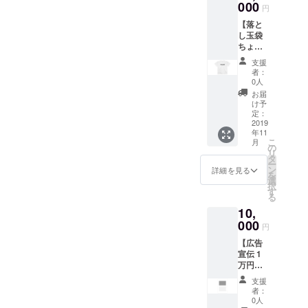
ログや
000
カー×1
をご希
希望の
円
Twitter
※1 ご希
望の場
表記を
【落と
などに
望のリ
合 ※2 お
備考欄
し玉袋
掲載 ※2
ターン
手数を
にご記
ちょう
・落と
をオプ
おかけ
入くだ
だい！
し玉袋
ション
します
さい。
支援
1万円
21枚
にてお
が、ご
者：
本
コー
セット
選びく
0人
希望の
名、
ス】 ・
（い
ださ
表記を
お届
ニック
感謝の
ぬ・う
い。
け予
備考欄
ネー
お手紙
さぎ・
定：
「お手
にご記
ム、ブ
または
2019
ぱんだ
紙」：
入くだ
ログ
年11
メール
全3種、
お届け
さい。
名、屋
こ
月
※1 ・ご
各7枚）
の
先に
本
号、法
リ
支援い
・Y.
タ
て、お
名、
人名な
ー
ただい
CREST
ン
手紙の
詳細を見る
ニック
ど。
を
たあな
のオリ
選
受け取
ネー
記載が
択
たのお
ジナル
す
りをご
ム、ブ
なけれ
る
名前
グッズ
希望の
ログ
ば、ク
10,
を、ブ
ステッ
場合
名、屋
ラウド
ログや
000
カー
「メー
号、法
円
ファン
Twitter
×1、
ル」：
人名な
ディン
【広告
などに
ノート
メール
ど。
グで得
宣伝 1
掲載 ※2
×1 ※1
アドレ
記載が
られた
万円
・落と
ご希望
スに
なけれ
支援者
コー
し玉袋
のリ
て、
ば、ク
支援
様の情
ス】 ・
33枚
ターン
メール
者：
ラウド
報をも
感謝の
セット
をオプ
0人
の受信
ファン
とにお