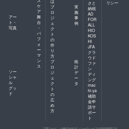
ス
は
リシー
さと
酒やた
ケ
プ
実
納税
ばこも
ア
ロ
施
ご遠慮
AD
アー
舞
ジ
事
くださ
FOR
ト・
台
い。
ェ
例
ALL
サ
写真
・
ク
HIO
イズ
パ
ト
KOS
は、横
フ
の
150mm
HI
ォ
作
×縦
JFA
ー
217mm
り
クラ
。
マ
方
ウド
ン
プ
統
ファ
ス
ロ
計
ン
ソー
ジ
デ
ディ
シャ
ェ
ー
ング
ル
ク
タ
mac
グッ
ト
hi-ya
ド
の
補助
広
金申
め
請サ
方
ポー
ト
「QRコード」は株式会社デンソーウェーブの登録商標です。