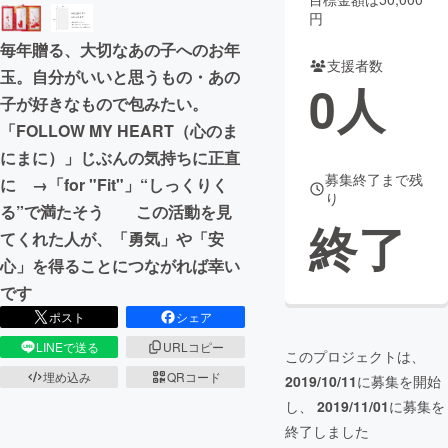
円
まちづくり・地域活性化
毎年贈る、大切なあの子へのお年
支援者数
玉。自分がいいと思うもの・あの
0
人
CAMPFIRE for Social Good
CAMPFIRE Creation
子が好きなもので包みたい。
CAMPFIREふるさと納税
machi-ya
コミュニティ
「FOLLOW MY HEART（心のま
にまに）」じぶんの気持ちに正直
募集終了まで残
に →「for "Fit"」“しっくりく
り
る”で満たそう この活動を見
終了
てくれた人が、「勇気」や「安
心」を得ることにつながれば幸い
です
ポスト
シェア
LINEで送る
URLコピー
このプロジェクトは、
埋め込み
QRコード
2019/10/11
に募集を開始
し、
2019/11/01
に募集を
終了しました