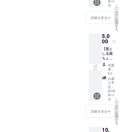
年11
メール
各3枚）
選びく
ム、ブ
ます。
こ
月
※1 ・ご
※1 ご希
の
ださ
ログ
リ
支援い
望のリ
タ
い。
名、屋
ー
ただい
ターン
ン
「お手
詳細を見る
号、法
を
たあな
をオプ
選
紙」：
人名な
択
たのお
ション
す
お届け
ど。
る
名前
にてお
先に
記載が
5,0
を、ブ
選びく
て、お
なけれ
ログや
00
ださ
手紙の
ば、ク
円
Twitter
い。
受け取
ラウド
【落と
などに
「お手
りをご
ファン
し玉袋
掲載 ※2
紙」：
希望の
ディン
ちょう
・落と
お届け
場合
グで得
だい！
し玉袋
先に
「メー
られた
支援
5千円
18枚
て、お
ル」：
者：
支援者
コー
セット
手紙の
0人
メール
様の情
ス】 ・
（い
受け取
アドレ
お届
報をも
感謝の
ぬ・う
りをご
け予
スに
とにお
お手紙
さぎ・
定：
希望の
て、
名前を
または
2019
ぱんだ
場合
メール
掲載し
年11
メール
全3種、
「メー
の受信
ます。
こ
月
※1 ・ご
各6枚）
の
ル」：
をご希
リ
支援い
・Y.
タ
メール
望の場
ー
ただい
CREST
ン
アドレ
詳細を見る
合 ※2 お
を
たあな
のオリ
選
スに
手数を
択
たのお
ジナル
す
て、
おかけ
る
名前
グッズ
メール
します
10,
を、ブ
ステッ
の受信
が、ご