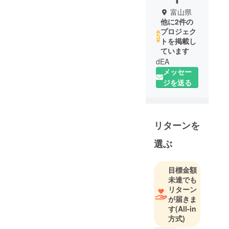
富山県
他に2件の
プロジェク
トを掲載し
ています
dEA
メッセー
ジを送る
リターンを
選ぶ
目標金額
未達でも
リターン
が届きま
す
(All-in
方式)