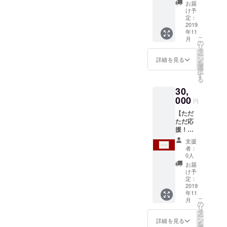
お手紙
（い
ション
をご希
お届
ディン
名前を
または
ぬ・う
にてお
け予
望の場
グで得
掲載し
メール
さぎ・
定：
選びく
合 ※2 お
られた
ます。
※1 ・ご
2019
ぱんだ
ださ
手数を
支援者
※3 公序
年11
支援い
全3種、
い。
おかけ
様の情
良俗・
こ
月
ただい
各11
の
「お手
します
報をも
法令を
リ
たあな
枚） ・
タ
紙」：
が、ご
とにお
順守。
ー
たのお
Y.
ン
お届け
詳細を見る
希望の
名前を
酒やた
を
名前
CREST
選
先に
表記を
掲載し
ばこも
択
を、ブ
のオリ
す
て、お
備考欄
ます。
ご遠慮
る
ログや
ジナル
手紙の
にご記
くださ
30,
Twitter
グッズ
受け取
入くだ
い。
などに
000
Tシャツ
りをご
さい。
円
サ
掲載 ※2
×1、ス
希望の
本
イズ
【ただ
・落と
テッ
場合
名、
は、横
ただ応
し玉袋
カー
「メー
ニック
60mm×
援！
30枚
×1、
ル」：
ネー
縦
コー
セット
ノート
メール
ム、ブ
支援
27mm
ス】 ・
（い
×1（T
アドレ
者：
ログ
。
感謝の
ぬ・う
シャツ
0人
スに
名、屋
お手紙
さぎ・
のサイ
て、
お届
号、法
または
ぱんだ
ズはS,
け予
メール
人名な
メール
全3種、
定：
M, L, LL
の受信
ど。
※1 ・ご
2019
各10
からお
をご希
記載が
年11
支援い
枚） ・
選びく
望の場
なけれ
こ
月
ただい
Y.
の
ださ
合 ※2 お
ば、ク
リ
たあな
CREST
タ
い） ※1
手数を
ラウド
ー
たのお
のオリ
ン
ご希望
詳細を見る
おかけ
ファン
を
名前