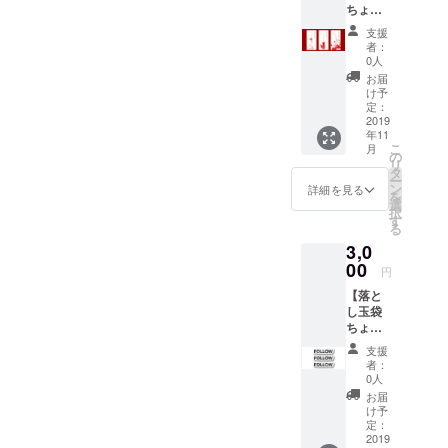
グで得
ちょう
枚セッ
りをご
備考欄
られた
だい！
ト（い
希望の
にご記
支援者
支援
1.5千円
ぬ・う
場合
入くだ
者：
様の情
コー
さぎ・
「メー
0人
さい。
報をも
ス】 ・
ぱんだ
ル」：
本
お届
とにお
感謝の
全3種、
メール
け予
名、
名前を
お手紙
各1枚）
定：
アドレ
ニック
掲載し
または
2019
・広告
スに
ネー
ます。
年11
メール
チラシ
て、
ム、ブ
こ
月
※1 ・ご
A4サイ
の
メール
ログ
リ
支援い
ズ1/10
タ
の受信
名、屋
ー
ただい
面の広
ン
をご希
詳細を見る
号、法
を
たあな
告ス
選
望の場
人名な
択
たのお
ペース
す
合 ※2 お
ど。
る
名前
（リ
手数を
記載が
3,0
を、ブ
ターン
おかけ
なけれ
ログや
00
に同
します
ば、ク
円
Twitter
封、
が、ご
ラウド
【落と
などに
ネット
希望の
ファン
し玉袋
掲載 ※2
上にも
表記を
ディン
ちょう
・落と
掲載）
備考欄
グで得
だい！
し玉袋9
※3 ※1
にご記
られた
支援
3千円
枚セッ
ご希望
入くだ
者：
支援者
コー
ト（い
のリ
0人
さい。
様の情
ス】 ・
ぬ・う
ターン
本
お届
報をも
感謝の
さぎ・
をオプ
け予
名、
とにお
お手紙
ぱんだ
定：
ション
ニック
名前を
または
2019
全3種、
にてお
ネー
掲載し