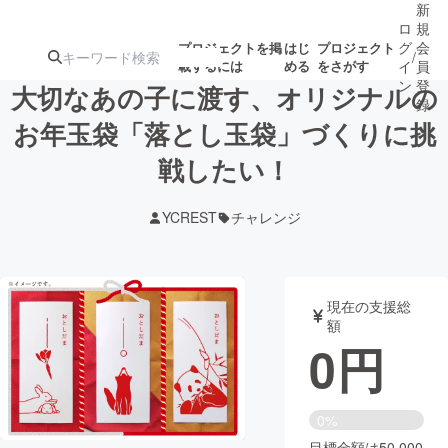
新
ロ
規
グ
会
プロジェクトを掲
はじ
プロジェクト
/
載するには
める
をさがす
イ
員
ン
登
大切なあの子に渡す、オリジナルの
録
お年玉袋「落とし玉袋」づくりに挑
戦したい！
人気のプロ
注目のリ
注目の新着プロ
募集終了が近いプ
もうすぐ公開
ジェクト
ターン
ジェクト
ロジェクト
されます
YCREST
チャレンジ
アート・写真
音楽
現在の支援総
テクノロジー・ガジェット
ゲーム・サ
額
0
円
映像・映画
書籍・雑誌
0%
ビジネス・起業
チャレンジ
目標金額は50,000