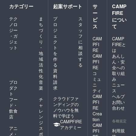
て、お
カテゴリー
起案サポート
サ
CAMP
手紙の
ー
FIRE
受け取
テク
ま
プ
ス
りをご
ビ
につい
希望の
ノロ
ち
ロ
タ
ス
て
場合
ジー
づ
ジ
ッ
「メー
・ガ
く
ェ
フ
ル」：
CAM
CAMP
ジェ
り
ク
に
メール
PFI
FIREと
ット
・
ト
相
アドレ
RE
は
スに
地
を
談
CAM
あんし
て、
域
作
す
PFI
ん・安
メール
活
る
る
の受信
RE
全への
性
資
をご希
コ
取り組
化
料
望の場
ミュ
み
合 ※2 お
プロ
音
請
ニ
ニュー
手数を
ダク
楽
求
ティ
ス
おかけ
ト
CAM
ヘルプ
します
クラウドファ
フー
チ
が、ご
PFI
お問い
ンディングの
ド・
ャ
希望の
RE
合わせ
ノウハウを無
飲食
レ
表記を
Crea
料で学ぼう
備考欄
店
ン
tion
にご記
各種規定
CAMPFIRE
ジ
CAM
入くだ
アカデミー
アニ
ス
さい。
利用規
PFI
メ・
ポ
本