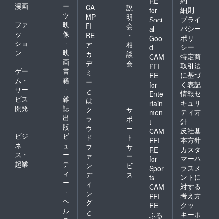
約
RE
漫画
ー
名、
CA
説
細則
for
ニック
ツ
MP
明
プライ
Soci
ネー
ファ
映
FI
会
バシー
al
ム、ブ
ッ
像
RE
・
ポリ
ログ
Goo
ショ
・
ア
相
名、屋
シー
d
ン
映
号、法
カ
談
特定商
CAM
人名な
画
デ
会
取引法
PFI
ど。
ゲー
書
ミ
に基づ
RE
記載が
ム・
籍
ー
く表記
for
なけれ
サー
・
と
ば、ク
情報セ
Ente
ビス
雑
は
ラウド
キュリ
rtain
開発
誌
ファン
ク
サ
ティ方
men
ディン
出
ラ
ポ
針
t
グで得
版
ウ
ー
反社基
CAM
られた
ビジ
ビ
ド
ト
支援者
本方針
PFI
ネ
ュ
フ
サ
様の情
カスタ
RE
ス・
ー
報をも
ァ
ー
マーハ
for
とにお
起業
テ
ン
ビ
ラスメ
Spor
名前を
ィ
デ
ス
ントに
ts
掲載し
ー
ィ
対する
ます。
CAM
・
ン
※3 公序
考え方
PFI
ヘ
良俗・
グ
クッ
RE
法令を
ル
と
キーポ
ふる
順守。