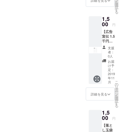
ン
望の場
詳細を見る
を
たあな
い。
選
合 ※2 お
択
たのお
「お手
す
手数を
る
名前
紙」：
おかけ
1,5
を、ブ
お届け
します
ログや
00
先に
が、ご
円
Twitter
て、お
希望の
【広告
などに
手紙の
表記を
宣伝 1.5
掲載 ※2
受け取
備考欄
千円
・落と
りをご
にご記
コー
し玉袋
希望の
入くだ
支援
ス】 ・
ぱんだ
場合
さい。
者：
感謝の
5枚 ※1
「メー
0人
本
お手紙
ご希望
ル」：
名、
お届
または
のリ
メール
け予
ニック
メール
ターン
定：
アドレ
ネー
※1 ・ご
2019
をオプ
スに
ム、ブ
年11
支援い
ション
て、
ログ
こ
月
ただい
にてお
の
メール
名、屋
リ
たあな
選びく
タ
の受信
号、法
ー
たのお
ださ
ン
をご希
詳細を見る
人名な
を
名前
い。
選
望の場
ど。
択
を、ブ
「お手
す
合 ※2 お
記載が
る
ログや
紙」：
手数を
なけれ
1,5
Twitter
お届け
おかけ
ば、ク
などに
00
先に
します
ラウド
円
掲載 ※2
て、お
が、ご
ファン
【落と
・落と
手紙の
希望の
ディン
し玉袋
し玉袋3
受け取
表記を