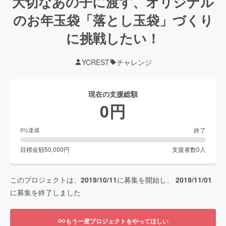
大切なあの子に渡す、オリジナル
のお年玉袋「落とし玉袋」づくり
に挑戦したい！
YCREST
チャレンジ
現在の支援総額
0
円
終了
0
%達成
目標金額
50,000
円
支援者数
0
人
このプロジェクトは、
2019/10/11
に募集を開始し、
2019/11/01
に募集を終了しました
もう一度プロジェクトをやってほしい