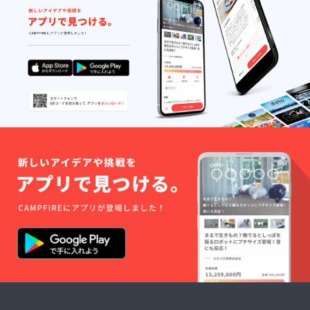
良俗・
い） ・
法令を
広告チ
順守。
ラシA4
酒やた
サイズ
ばこも
全面の
ご遠慮
広告ス
くださ
ペース
い。
（リ
サ
ターン
イズ
に同
は、横
封、
150mm
ネット
×縦
上にも
94mm
掲載）
。
※3 ※1
ご希望
のリ
ターン
をオプ
ション
にてお
選びく
ださ
い。
「お手
紙」：
お届け
先に