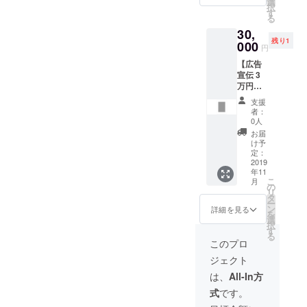
ジナル
選
のリ
します
ディン
択
を、ブ
グッズ
す
ターン
が、ご
グで得
る
ログや
ノート
をオプ
希望の
られた
30,
Twitter
×1 ・広
ション
表記を
支援者
残り1
などに
000
告チラ
にてお
備考欄
円
様の情
掲載 ※2
シA4サ
選びく
にご記
報をも
【広告
※1 ご希
イズ1/2
ださ
入くだ
とにお
宣伝 3
望のリ
面の広
い。
さい。
名前を
万円
ターン
告ス
「お手
本
掲載し
コー
をオプ
ペース
紙」：
名、
支援
ます。
ス】 同
ション
（リ
お届け
者：
ニック
封チラ
にてお
ターン
0人
先に
ネー
シの全
選びく
に同
て、お
お届
ム、ブ
面に、
ださ
封、
け予
手紙の
ログ
あなた
い。
定：
ネット
受け取
名、屋
（個人
2019
「お手
上にも
りをご
号、法
年11
／法
紙」：
掲載）
希望の
人名な
こ
月
人）の
お届け
の
※3 ※1
場合
ど。
リ
広告を
先に
タ
ご希望
「メー
記載が
ー
掲載し
て、お
ン
のリ
詳細を見る
ル」：
なけれ
を
ます。
手紙の
選
ターン
メール
ば、ク
択
さら
受け取
す
をオプ
アドレ
ラウド
る
に！ こ
りをご
ション
このプロ
スに
ファン
の1枠だ
希望の
にてお
て、
ディン
ジェクト
け、Y.
場合
選びく
メール
グで得
CREST
「メー
ださ
は、
All-In方
の受信
られた
オリジ
ル」：
い。
をご希
支援者
式
です。
ナルT
メール
「お手
望の場
様の情
シャツ
アドレ