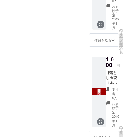
枚 ※1 ご
0人
ス】 ・
希望の
お届
感謝の
リター
け予
お手紙
ンをオ
定：
または
2019
プショ
年11
メール
ンにて
こ
月
※1 ・ご
お選び
の
リ
支援い
くださ
タ
ー
ただい
い。
ン
詳細を見る
を
たあな
「お手
選
択
たのお
紙」：
す
る
名前
お届け
1,0
を、ブ
先に
ログや
00
て、お
円
Twitter
手紙の
【落と
などに
受け取
し玉袋
掲載 ※2
りをご
ちょう
・落と
希望の
だい！
し玉袋
場合
支援
ぱんだ
うさぎ
「メー
者：
コー
5枚 ※1
ル」：
0人
ス】 ・
ご希望
メール
お届
感謝の
のリ
アドレ
け予
お手紙
ターン
定：
スに
または
2019
をオプ
て、
年11
メール
ション
メール
こ
月
※1 ・ご
にてお
の
の受信
リ
支援い
選びく
タ
をご希
ー
ただい
ださ