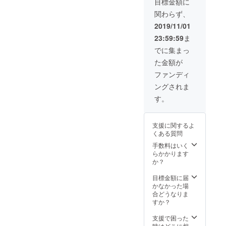
紙」：
目標金額に
合 ※2 お
報をも
にあな
スに
お届け
手数を
とにお
関わらず、
たのロ
て、
先に
おかけ
名前を
ゴを入
メール
て、お
2019/11/01
します
掲載し
れるこ
の受信
手紙の
が、ご
ます。
23:59:59
ま
とがで
をご希
受け取
希望の
きま
望の場
りをご
でに集まっ
表記を
す。 ・
合 ※2 お
希望の
備考欄
た金額が
感謝の
手数を
場合
にご記
お手紙
おかけ
「メー
ファンディ
入くだ
または
します
ル」：
さい。
ングされま
メール
が、ご
メール
本
※1 ・ご
希望の
アドレ
す。
名、
支援い
表記を
スに
ニック
ただい
備考欄
て、
ネー
たあな
にご記
メール
ム、ブ
支援に関するよ
たのお
入くだ
の受信
ログ
くある質問
名前
さい。
をご希
名、屋
を、ブ
本
手数料はいく
望の場
号、法
ログや
名、
らかかります
合 ※2 お
人名な
Twitter
ニック
か？
手数を
ど。
などに
ネー
おかけ
記載が
掲載 ※2
ム、ブ
目標金額に届
します
なけれ
・落と
ログ
かなかった場
が、ご
ば、ク
し玉袋
名、屋
合どうなりま
希望の
ラウド
36枚
号、法
すか？
表記を
ファン
セット
人名な
備考欄
ディン
（い
ど。
支援で困った
にご記
グで得
ぬ・う
記載が
時はどこに相