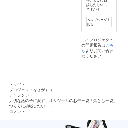
入くだ
られた
さぎ・
なけれ
談したらいい
さい。
支援者
ぱんだ
ば、ク
ですか？
本
様の情
全3種、
ラウド
名、
報をも
各12
ファン
ニック
とにお
ヘルプページを
枚） ・
ディン
ネー
名前を
見る
Y.
グで得
ム、ブ
掲載し
CREST
られた
ログ
ます。
のオリ
支援者
名、屋
このプロジェクト
ジナル
様の情
号、法
の問題報告は
こち
グッズ
報をも
人名な
あなた
ら
よりお問い合わ
とにお
ど。
×Y.
名前を
記載が
せください
CREST
掲載し
なけれ
の限定T
ます。
ば、ク
シャツ1
ラウド
枚、ス
ファン
テッ
ディン
カー
グで得
トップ
>
×2、
られた
プロジェクトをさがす
>
ノート
支援者
チャレンジ
>
×2（T
様の情
シャツ
大切なあの子に渡す、オリジナルのお年玉袋「落とし玉袋」
報をも
のサイ
づくりに挑戦したい！
>
とにお
ズはS,
名前を
コメント
M, L, LL
掲載し
からお
ます。
選びく
※3 公序
ださ