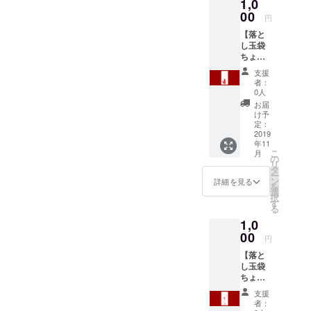
1,0
00
円
【落と
し玉袋
ちょう
だい！
支援
いぬ
者：
コー
0人
ス】 ・
お届
感謝の
け予
お手紙
定：
または
2019
年11
メール
こ
月
※1 ・ご
の
リ
支援い
タ
ー
ただい
ン
詳細を見る
を
たあな
選
択
たのお
す
る
名前
1,0
を、ブ
ログや
00
円
Twitter
【落と
などに
し玉袋
掲載 ※2
ちょう
・落と
だい！
し玉袋
支援
うさぎ
いぬ 5
者：
コー