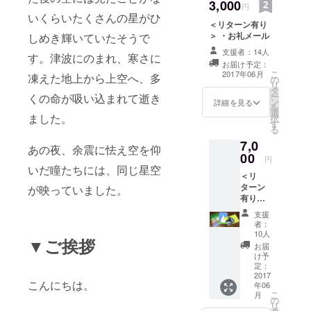
3,000
円
日本児童出
いくらいたくさんの星がひ
＜リターン有り
版美術家連
＞ ・お礼メール
しめき輝いていたそうで
盟会員。
支援者：14人
す。津波にのまれ、寒さに
お届け予定：
こ
2017年06月
海外を中心
凍えた地上から上空へ、多
の
リ
タ
に絵本出版
ー
くの命が吸い込まれて逝き
ン
詳細を見る
やアート活
を
選
ました。
択
動をしてい
す
る
る。
7,0
あの夜、余震に怯え空を仰
2011年に起
00
円
きた東日本
いだ瞳たちには、同じ星空
＜リ
大震災で、
ターン
が映っていました。
多くの動物
有り＞
・お礼
たちも犠牲
支援
状 ・ポ
者：
になったこ
スト
10人
▼ご挨拶
カード
とを知り、
お届
２枚
け予
動物も人間
セット
定：
も同じ命で
（うさ
2017
こんにちは。
年06
イラス
あることを
こ
月
ト） ※
の
訴えるチャ
リ
イラス