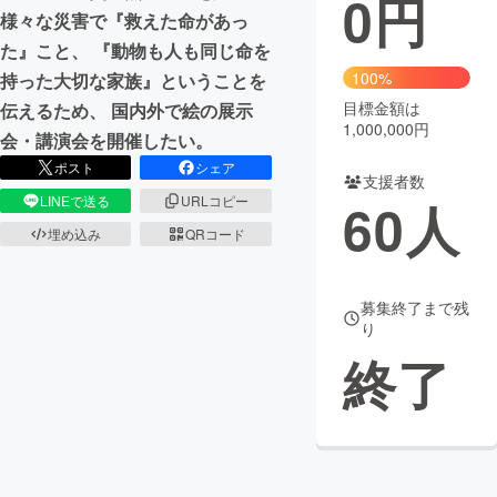
0
円
様々な災害で『救えた命があっ
まちづくり・地域活性化
た』こと、 『動物も人も同じ命を
100%
持った大切な家族』ということを
目標金額は
伝えるため、 国内外で絵の展示
CAMPFIRE for Social Good
CAMPFIRE Creation
1,000,000円
会・講演会を開催したい。
CAMPFIREふるさと納税
machi-ya
コミュニティ
ポスト
シェア
支援者数
60
人
LINEで送る
URLコピー
埋め込み
QRコード
募集終了まで残
り
終了