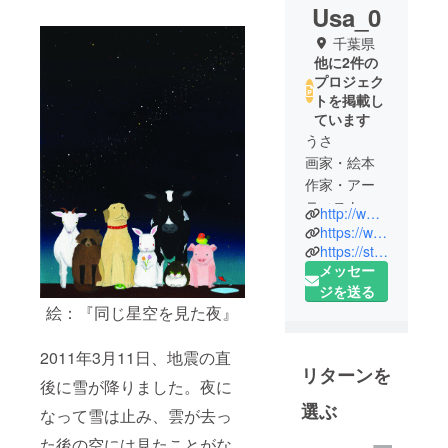
Usa_0
千葉県
他に2件の
プロジェク
トを掲載し
ています
うさ
画家・絵本
作家・アー
ティスト
http://www.chiisanainochi.com/
「震災で消
https://www.facebook.com/team.unyan/
えた小さな
https://starflower.amebaownd.com/
メッセー
命展」「災
ジを送る
害時ペット
絵：『同じ星空を見た夜』
捜索・救助
チームうー
2011年3月11日、地震の直
にゃん」代
リターンを
表。
後に雪が降りました。夜に
選ぶ
なって雪は止み、雲が去っ
千葉県在
た後の空には見たことがな
住。