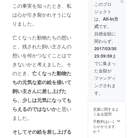
る
「同じ
このプロ
この事実を知ったとき、私
星空を
ジェクト
見た
は心が引き裂かれそうにな
夜」
は、
All-In方
（絵：
りました。
式
です。
うさ）
デジタ
目標金額に
ルリト
亡くなった動物たちの想い
関わらず、
グラフ
と、残された飼い主さんの
（シリ
2017/03/30
アル
想いを何かつなぐことはで
23:59:59
ま
No、直
筆サイ
でに集まっ
きないかと考えました。そ
ン入
た金額が
り）１
のとき、
亡くなった動物た
点 ・う
ファンディ
さ絵
ちの元気な姿の絵を描いて
ングされま
（原
飼い主さんに差し上げた
画） ※
す。
原画で
ら、少しは元気になっても
すので
一点も
らえるのではないか
と思い
支援に関するよ
ので
くある質問
す。ど
ました。
の原画
手数料はいく
になる
らかかります
かはこ
そしてその絵を差し上げる
か？
ちらで