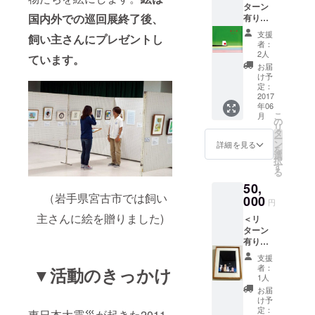
とにした絵
ターン
イング
国内外での巡回展終了後、
有り＞
本『ぼくは
リッ
・お礼
ド・フ
海になっ
支援
飼い主さんにプレゼントし
状 ・ポ
ジコ・
者：
た』（くも
スト
ヘミン
2人
ています。
カード
グさん
ん出版）を
お届
２枚
イラス
け予
セット
トポス
定：
（うさ
2017
トカー
年06
イラス
ド１枚
こ
月
ト） ※
（災害
の
リ
ポスト
で消え
タ
ー
カード
た小さ
ン
詳細を見る
を
のイラ
な命展
選
択
ストは
限定）
す
る
こちら
・うさ
50,
で決め
サイン
（岩手県宮古市では飼い
させて
000
入り絵
円
頂きま
本「ぼ
主さんに絵を贈りました)
＜リ
す。 ・
くは海
ターン
イング
になっ
有り＞
リッ
た」
・お礼
ド・フ
（作・
支援
状 ・う
ジコ・
絵 う
者：
▼活動のきっかけ
さサイ
ヘミン
さ）１
1人
ン入り
グさん
冊
お届
絵本
イラス
け予
「ぼく
トポス
定：
東日本大震災が起きた2011