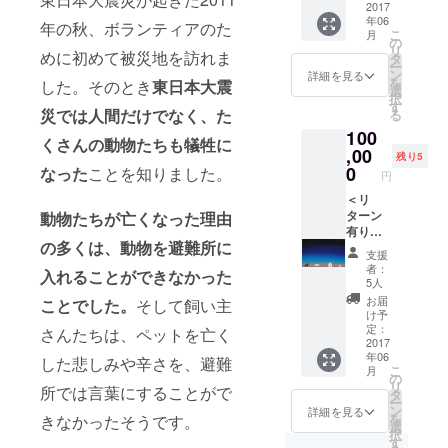
は海に
2017
トカー
年06
なっ
ド１枚
年の秋、ボランティアのた
こ
月
た」
（災害
の
リ
（作・
めに初めて被災地を訪れま
で消え
タ
ー
絵 う
た小さ
ン
詳細を見る
を
した。そのとき
東日本大震
さ）１
な命展
選
択
冊 ・
限定）
す
災では人間だけでなく、た
る
「同じ
・うさ
100
星空を
サイン
くさんの動物たちも犠牲に
見た
,00
入り絵
残り5
夜」
本「ぼ
0
なった
ことを知りました。
円
（絵：
くは海
うさ）
＜リ
になっ
デジタ
ターン
動物たちが亡くなった理由
た」
ルリト
有り＞
（作・
の多くは、動物を避難所に
グラフ
・お礼
絵 う
支援
（シリ
状 ・う
さ）１
者：
入れることができなかった
アル
さサイ
冊 ・う
5人
No、直
ン入り
さサイ
お届
ことでした。
そして飼い主
筆サイ
絵本
ン入り
け予
ン入
「ぼく
絵本
定：
さんたちは、ペットを亡く
り）１
は海に
2017
「赤い
年06
点
なっ
糸」
した悲しみや辛さを、避難
こ
月
た」
（作・
の
リ
所では言葉にすることがで
（作・
絵 う
タ
ー
絵 う
さ）１
ン
詳細を見る
を
きなかったそうです。
さ）１
冊
選
択
冊 ・
す