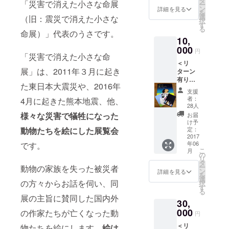
タ
「災害で消えた小さな命展
ー
リティー絵
トはこ
ン
詳細を見る
を
ちらで
選
（旧：震災で消えた小さな
画展「震災
択
決めさ
す
る
で消えた小
せて頂
命展）」代表のうさです。
10,
きま
さな命展」
す。 写
000
円
の開催を決
「災害で消えた小さな命
真はう
意。日本各
＜リ
さポス
展」は、2011年３月に起き
ターン
トカー
地・海外で
有り＞
ドの一
た東日本大震災や、2016年
開催。
・お礼
例で
支援
状 ・ポ
現在も同展
す。
者：
4月に起きた熊本地震、他、
スト
28人
のために奔
カード
様々な災害で犠牲になった
お届
走するかた
２枚
け予
セット
定：
動物たちを絵にした展覧会
わら、講演
（うさ
2017
を通して
年06
です。
イラス
こ
月
ペット同伴
ト） ※
の
リ
ポスト
タ
避難の必要
ー
動物の家族を失った被災者
カード
ン
詳細を見る
を
性を訴えて
のイラ
選
の方々からお話を伺い、同
択
ストは
いる。
す
る
こちら
展の主旨に賛同した国内外
2014 年には
30,
で決め
同展のエピ
させて
000
の作家たちが亡くなった動
円
頂きま
ソードをも
＜リ
す。 ・
物たちを絵にします。
絵は