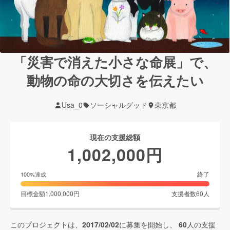
「災害で消えた小さな命展」で、
動物の命の大切さを伝えたい
Usa_0
ソーシャルグッド
東京都
現在の支援総額
1,002,000
円
終了
100
%達成
目標金額
1,000,000
円
支援者数
60
人
このプロジェクトは、
2017/02/02
に募集を開始し、
60
人の支援