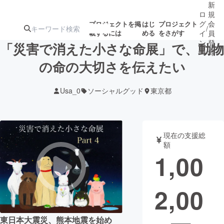
新
ロ
規
グ
会
プロジェクトを掲
はじ
プロジェクト
/
載するには
める
をさがす
イ
員
ン
登
「災害で消えた小さな命展」で、動物
録
の命の大切さを伝えたい
人気のプロ
注目のリ
注目の新着プロ
募集終了が近いプ
もうすぐ公開
Usa_0
ソーシャルグッド
東京都
ジェクト
ターン
ジェクト
ロジェクト
されます
アート・写真
音楽
現在の支援総
額
1,00
テクノロジー・ガジェット
ゲーム・サ
2,00
映像・映画
書籍・雑誌
ビジネス・起業
チャレンジ
東日本大震災、熊本地震を始め