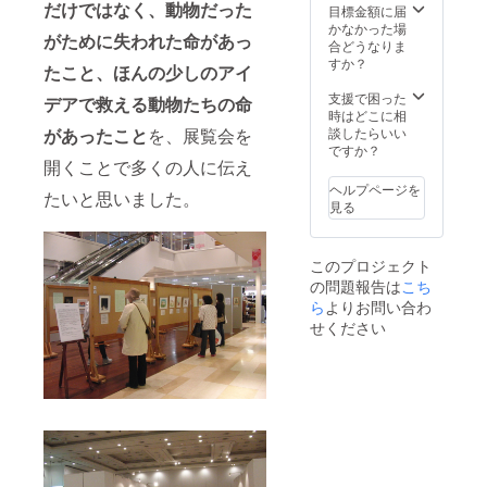
だけではなく、動物だった
決めさ
目標金額に届
せて頂
かなかった場
がために失われた命があっ
きま
合どうなりま
す。写
すか？
たこと、ほんの少しのアイ
真は原
画の一
支援で困った
デアで救える動物たちの命
例で
時はどこに相
す。
談したらいい
があったこと
を、展覧会を
ですか？
開くことで多くの人に伝え
ヘルプページを
たいと思いました。
見る
このプロジェクト
の問題報告は
こち
ら
よりお問い合わ
せください