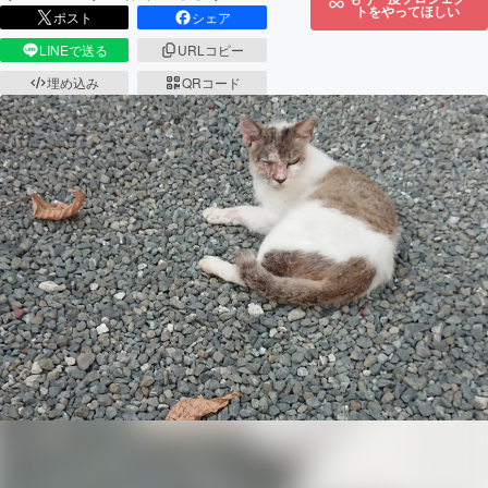
トをやってほしい
ポスト
シェア
LINEで送る
URLコピー
埋め込み
QRコード