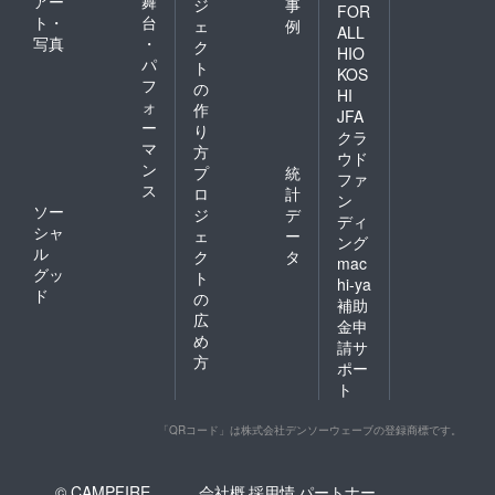
アー
舞
ジ
事
FOR
ト・
台
ェ
例
ALL
写真
・
ク
HIO
パ
ト
KOS
フ
の
HI
ォ
作
JFA
ー
り
クラ
マ
方
ウド
ン
プ
統
ファ
ス
ロ
計
ン
ソー
ジ
デ
ディ
シャ
ェ
ー
ング
ル
ク
タ
mac
グッ
ト
hi-ya
ド
の
補助
広
金申
め
請サ
方
ポー
ト
「QRコード」は株式会社デンソーウェーブの登録商標です。
© CAMPFIRE,
会社概
採用情
パートナー