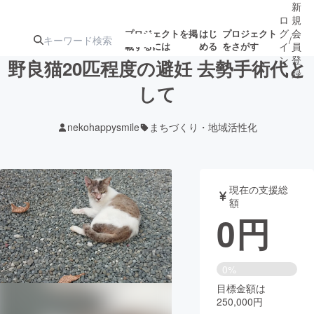
新
ロ
規
グ
会
プロジェクトを掲
はじ
プロジェクト
/
載するには
める
をさがす
イ
員
ン
登
野良猫20匹程度の避妊 去勢手術代と
録
して
人気のプロ
注目のリ
注目の新着プロ
募集終了が近いプ
もうすぐ公開
nekohappysmile
まちづくり・地域活性化
ジェクト
ターン
ジェクト
ロジェクト
されます
アート・写真
音楽
現在の支援総
額
0
円
テクノロジー・ガジェット
ゲーム・サ
映像・映画
書籍・雑誌
0%
目標金額は
250,000円
ビジネス・起業
チャレンジ