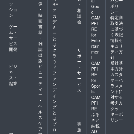
バシー
al
ッ
像
RE
・
ポリ
Goo
ショ
・
ア
相
シー
d
ン
映
カ
談
特定商
CAM
画
デ
会
取引法
PFI
ゲー
書
ミ
に基づ
RE
ム・
籍
ー
く表記
for
サー
・
と
情報セ
Ente
ビス
雑
は
キュリ
rtain
開発
誌
ク
サ
ティ方
men
出
ラ
ポ
針
t
版
ウ
ー
反社基
CAM
ビジ
ビ
ド
ト
本方針
PFI
ネ
ュ
フ
サ
カスタ
RE
ス・
ー
ァ
ー
マーハ
for
起業
テ
ン
ビ
ラスメ
Spor
ィ
デ
ス
ントに
ts
ー
ィ
対する
CAM
・
ン
考え方
PFI
ヘ
グ
クッ
RE
ル
と
キーポ
ふる
ス
は
リシー
さと
ケ
プ
実
納税
ア
ロ
施
AD