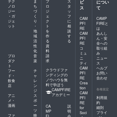
テク
ま
プ
ス
ビ
につい
ノロ
ち
ロ
タ
ス
て
ジー
づ
ジ
ッ
・ガ
く
ェ
フ
CAM
CAMP
ジェ
り
ク
に
PFI
FIREと
ット
・
ト
相
RE
は
地
を
談
CAM
あんし
域
作
す
PFI
ん・安
活
る
る
RE
全への
性
資
コ
取り組
化
料
ミュ
み
プロ
音
請
ニ
ニュー
ダク
楽
求
ティ
ス
ト
CAM
ヘルプ
クラウドファ
フー
チ
PFI
お問い
ンディングの
ド・
ャ
RE
合わせ
ノウハウを無
飲食
レ
Crea
料で学ぼう
店
ン
tion
各種規定
CAMPFIRE
ジ
CAM
アカデミー
アニ
ス
利用規
PFI
メ・
ポ
約
RE
漫画
ー
CA
説
細則
for
ツ
MP
明
プライ
Soci
ファ
映
FI
会