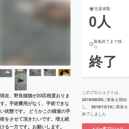
支援者数
まちづくり・地域活性化
0
人
CAMPFIRE for Social Good
CAMPFIRE Creation
CAMPFIREふるさと納税
machi-ya
コミュニティ
募集終了まで残
り
終了
このプロジェクトは、
現在、野良猫猫が20匹程度おりま
2019/09/25
に募集を開始
す。手術費用がなく、手術できな
し、
2019/12/10
に募集を
い状態です。 どうかこの猫達の手
終了しました
術をさせて頂きたいです。増え続
ける一方です。お願いします。
もう一度プロジェク