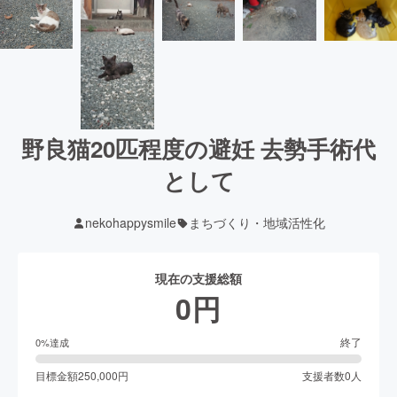
野良猫20匹程度の避妊 去勢手術代
として
nekohappysmile
まちづくり・地域活性化
現在の支援総額
0
円
終了
0
%達成
目標金額
250,000
円
支援者数
0
人