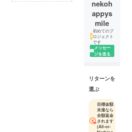
nekoh
appys
mile
初めてのプ
ロジェクト
です
メッセー
ジを送る
リターンを
選ぶ
目標金額
未達なら
全額返金
されます
(All-or-
Nothing