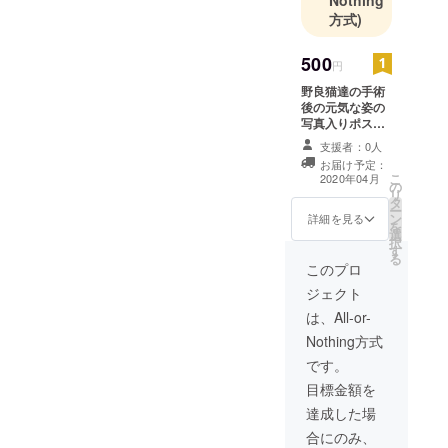
方式)
500
円
野良猫達の手術
後の元気な姿の
写真入りポスト
カード をメッ
支援者：0人
セージと共に 送
お届け予定：
付させて頂きた
こ
2020年04月
の
く思っておりま
リ
タ
す。
ー
ン
詳細を見る
を
選
択
す
る
このプロ
ジェクト
は、All-or-
Nothing方式
です。
目標金額を
達成した場
合にのみ、