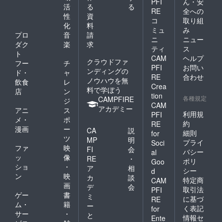
PFI
ん・安
活
る
る
RE
全への
性
資
コ
取り組
化
料
ミュ
み
プロ
音
請
ニ
ニュー
ダク
楽
求
ティ
ス
ト
CAM
ヘルプ
クラウドファ
フー
チ
PFI
お問い
ンディングの
ド・
ャ
RE
合わせ
ノウハウを無
飲食
レ
Crea
料で学ぼう
店
ン
tion
各種規定
CAMPFIRE
ジ
CAM
アカデミー
アニ
ス
利用規
PFI
メ・
ポ
約
RE
漫画
ー
CA
説
細則
for
ツ
MP
明
プライ
Soci
ファ
映
FI
会
バシー
al
ッ
像
RE
・
ポリ
Goo
ショ
・
ア
相
シー
d
ン
映
カ
談
特定商
CAM
画
デ
会
取引法
PFI
ゲー
書
ミ
に基づ
RE
ム・
籍
ー
く表記
for
サー
・
と
情報セ
Ente