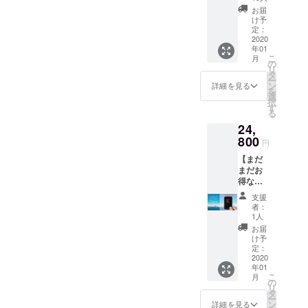
ケー
様にお伝え
お届
ス ※送
け予
できること
料込み
定：
を楽しみに
26,700
2020
年01
円
していま
こ
月
+1900
の
す。応援宜
リ
円 =
タ
ー
しくお願い
28,600
ン
詳細を見る
を
円の
選
します。
択
15%OF
す
る
F
24,
800
円
【まだ
まだお
得な
７％オ
支援
フ】本
者：
体 Tern
1人
１台 ※
お届
送料込
け予
み
定：
26,700
2020
年01
円の
こ
月
7%OFF
の
リ
タ
ー
ン
詳細を見る