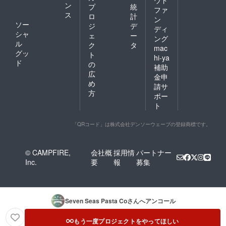
ウド
ン
プ
統
ファ
ス
ロ
計
ン
ソー
ジ
デ
ディ
シャ
ェ
ー
ング
ル
ク
タ
mac
グッ
ト
hi-ya
ド
の
補助
広
金申
め
請サ
方
ポー
ト
「QRコード」は株式会社デンソーウェーブの登録商標です。
© CAMPFIRE,
会社概
採用情
パートナー
Inc.
要
報
募集
Seven Seas Pasta Co
さんへアンコール
もう一度プロジェクトをやってほしい