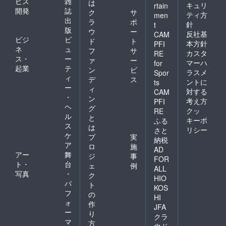
ビス
雑
は
キュリ
rtain
開発
誌
ク
サ
ティ方
men
出
ラ
ポ
針
t
版
ウ
ー
反社基
CAM
ビジ
ビ
ド
ト
本方針
PFI
ネ
ュ
フ
サ
カスタ
RE
ス・
ー
ァ
ー
マーハ
for
起業
テ
ン
ビ
ラスメ
Spor
ィ
デ
ス
ントに
ts
ー
ィ
対する
CAM
・
ン
考え方
PFI
ヘ
グ
クッ
RE
ル
と
キーポ
ふる
ス
は
リシー
さと
ケ
プ
実
納税
ア
ロ
施
AD
アー
舞
ジ
事
FOR
ト・
台
ェ
例
ALL
写真
・
ク
HIO
パ
ト
KOS
フ
の
HI
ォ
作
JFA
ー
り
クラ
マ
方