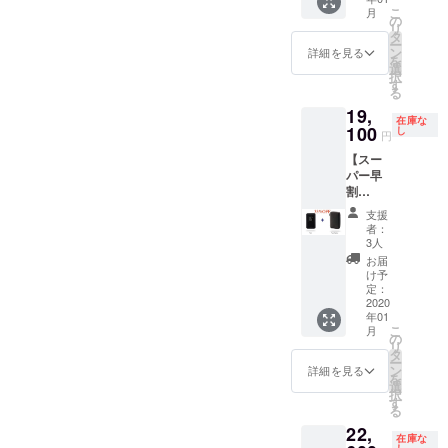
円 の
こ
月
33%OF
の
リ
F
タ
ー
ン
詳細を見る
を
選
択
す
る
19,
在庫な
100
し
円
【スー
パー早
割
33%OF
支援
F】
者：
Tern 本
3人
体1台+
お届
専用
け予
ケー
定：
ス ※送
2020
年01
料込み
こ
月
26,700
の
リ
円+ケー
タ
ー
ス 1900
ン
詳細を見る
を
円 =
選
択
28,600
す
る
円の
22,
33%OF
在庫な
F
し