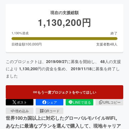
現在の支援総額
1,130,200
円
終了
1,130
%達成
目標金額
100,000
円
支援者数
48
人
このプロジェクトは、
2019/09/27
に募集を開始し、
48
人の支援
により
1,130,200
円の資金を集め、
2019/11/18
に募集を終了し
ました
もう一度プロジェクトをやってほしい
ポスト
シェア
LINEで送る
URLコピー
埋め込み
QRコード
世界100カ国以上に対応したグローバルモバイルWiFi。
あなたに最適なプランを選んで購入して、現地キャリア