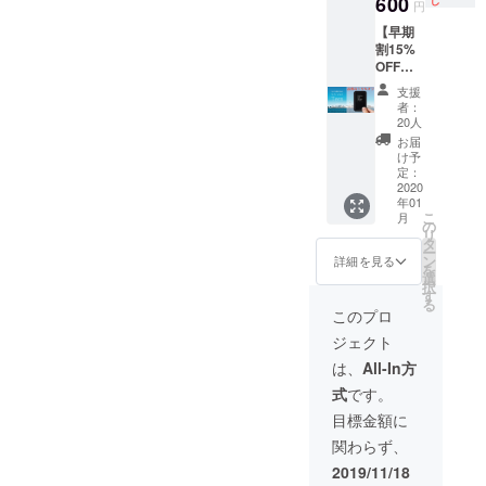
600
円
【早期
割15%
OFF】
Tern
支援
本体 1
者：
台 ※
20人
送料込
お届
み
け予
26,700
定：
円の
2020
年01
15%OF
こ
月
F
の
リ
タ
ー
ン
詳細を見る
を
選
択
す
る
このプロ
ジェクト
は、
All-In方
式
です。
目標金額に
関わらず、
2019/11/18