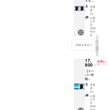
４％オ
フ】
支援
Tern 本
者：
体2台
2人
セッ
お届
ト ※
け予
送料込
定：
み
2020
年01
26,700
こ
月
円×2 =
の
リ
53,400
タ
ー
円の
ン
詳細を見る
を
24%OF
選
択
F
す
る
17,
在庫な
800
し
円
【スー
パー早
割
33%0F
支援
F】
者：
Tern本
3人
体1台
お届
※送料込
け予
み
定：
26,700
2020
年01