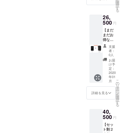
を
選
択
す
る
26,
500
円
【まだ
まだお
得な
7%OFF
支援
】
者：
Tern 本
0人
体 1台
お届
＋専用
け予
ケー
定：
ス ※
2020
年01
送料込
こ
月
み
の
リ
26,800
タ
ー
円 +
ン
詳細を見る
を
1,900円
選
択
=
す
る
28,600
40,
円の
7%OFF
500
円
【セッ
ト割２