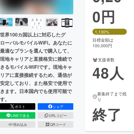
0
円
まちづくり・地域活性化
CAMPFIRE for Social Good
CAMPFIRE Creation
1,130%
世界100カ国以上に対応したグ
CAMPFIREふるさと納税
machi-ya
コミュニティ
目標金額は
ローバルモバイルWiFi。あなたに
100,000円
最適なプランを選んで購入して、
現地キャリアと直接格安に接続で
支援者数
48
人
きるモバイルWiFiです。現地キャ
リアに直接接続するため、通信が
安定しており、また格安で使用で
きます。日本国内でも使用可能で
募集終了まで残
す。
り
ポスト
シェア
終了
LINEで送る
URLコピー
埋め込み
QRコード