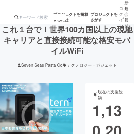
新
ロ
規
グ
会
プロジェクトを掲載
プロジェクトを
/
するには
さがす
イ
員
ン
登
これ１台で！世界100カ国以上の現地
録
キャリアと直接接続可能な格安モバ
イルWiFi
人気のプロ
注目のリ
注目の新着プロ
募集終了が近いプ
もうすぐ公開
ジェクト
ターン
ジェクト
ロジェクト
されます
Seven Seas Pasta Co
テクノロジー・ガジェット
アート・写真
音楽
現在の支援総
テクノロジー・ガジェット
ゲーム・サ
額
1,13
映像・映画
書籍・雑誌
0,20
ビジネス・起業
チャレンジ