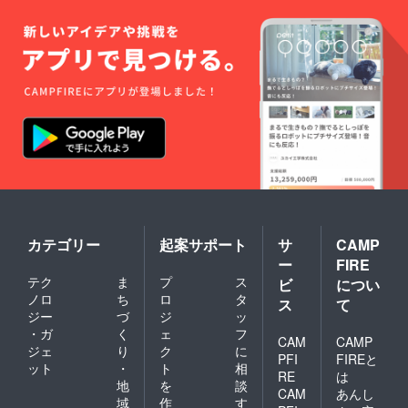
カテゴリー
起案サポート
サ
CAMP
ー
FIRE
テク
ま
プ
ス
ビ
につい
ノロ
ち
ロ
タ
ス
て
ジー
づ
ジ
ッ
・ガ
く
ェ
フ
CAM
CAMP
ジェ
り
ク
に
PFI
FIREと
ット
・
ト
相
RE
は
地
を
談
CAM
あんし
域
作
す