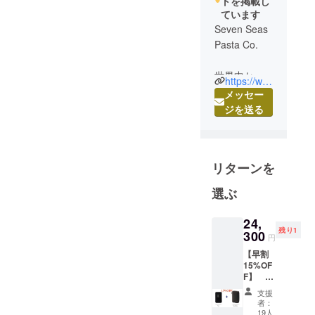
トを掲載し
き、ご支援のほど、宜しく
ています
Seven Seas
お願い致します！
Pasta Co.
世界中から
https://www.7seas-pasta.jp
ユニークで
メッセー
便利で画期
ジを送る
的、おしゃ
れなデザイ
ンなど、価
リターンを
値あるプロ
ダクトを発
選ぶ
見し、提案
を行ってい
24,
きます。ク
残り1
300
円
ラウドファ
【早割
ンディング
15%OF
を通して、
F】
Tern 本
新しいプロ
支援
体 1台 +
者：
ダクトを皆
専用
19人