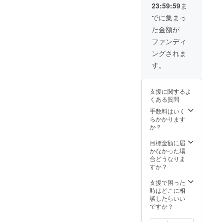
23:59:59
ま
でに集まっ
た金額が
ファンディ
ングされま
す。
支援に関するよ
くある質問
手数料はいく
らかかります
か？
目標金額に届
かなかった場
合どうなりま
すか？
支援で困った
時はどこに相
談したらいい
ですか？