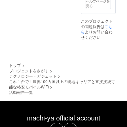
ヘルプページを
見る
このプロジェクト
の問題報告は
こち
ら
よりお問い合わ
せください
トップ
>
プロジェクトをさがす
>
テクノロジー・ガジェット
>
これ１台で！世界100カ国以上の現地キャリアと直接接続可
能な格安モバイルWiFi
>
活動報告一覧
machi-ya official account