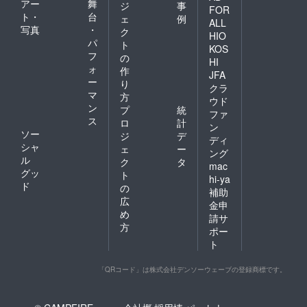
アー
舞
ジ
事
FOR
ト・
台
ェ
例
ALL
写真
・
ク
HIO
パ
ト
KOS
フ
の
HI
ォ
作
JFA
ー
り
クラ
マ
方
ウド
ン
プ
統
ファ
ス
ロ
計
ン
ソー
ジ
デ
ディ
シャ
ェ
ー
ング
ル
ク
タ
mac
グッ
ト
hi-ya
ド
の
補助
広
金申
め
請サ
方
ポー
ト
「QRコード」は株式会社デンソーウェーブの登録商標です。