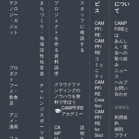
テク
ま
プ
ス
ビ
につい
ノロ
ち
ロ
タ
ス
て
ジー
づ
ジ
ッ
・ガ
く
ェ
フ
CAM
CAMP
ジェ
り
ク
に
PFI
FIREと
ット
・
ト
相
RE
は
地
を
談
CAM
あんし
域
作
す
PFI
ん・安
活
る
る
RE
全への
性
資
コ
取り組
化
料
ミュ
み
プロ
音
請
ニ
ニュー
ダク
楽
求
ティ
ス
ト
CAM
ヘルプ
クラウドファ
フー
チ
PFI
お問い
ンディングの
ド・
ャ
RE
合わせ
ノウハウを無
飲食
レ
Crea
料で学ぼう
店
ン
tion
各種規定
CAMPFIRE
ジ
CAM
アカデミー
アニ
ス
利用規
PFI
メ・
ポ
約
RE
漫画
ー
CA
説
細則
for
ツ
MP
明
プライ
Soci
ファ
映