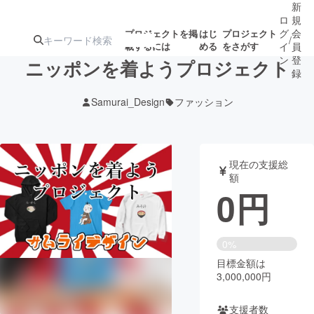
新
ロ
規
グ
会
プロジェクトを掲
はじ
プロジェクト
/
載するには
める
をさがす
イ
員
ン
登
ニッポンを着ようプロジェクト
録
Samurai_Design
ファッション
人気のプロ
注目のリ
注目の新着プロ
募集終了が近いプ
もうすぐ公開
ジェクト
ターン
ジェクト
ロジェクト
されます
現在の支援総
額
アート・写真
音楽
0
円
テクノロジー・ガジェット
ゲーム・サ
0%
目標金額は
映像・映画
書籍・雑誌
3,000,000円
ビジネス・起業
チャレンジ
支援者数