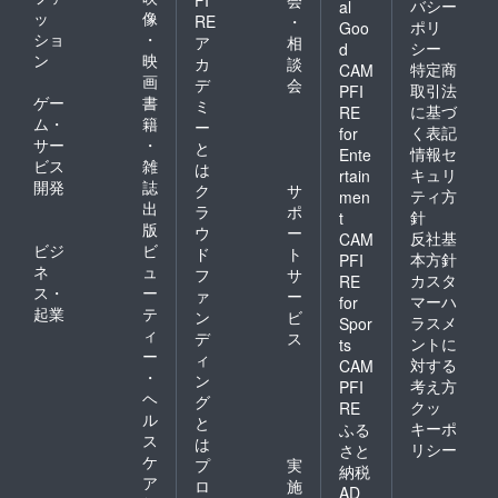
FI
会
バシー
al
ッ
像
RE
・
ポリ
Goo
ショ
・
ア
相
シー
d
ン
映
カ
談
特定商
CAM
画
デ
会
取引法
PFI
ゲー
書
ミ
に基づ
RE
ム・
籍
ー
く表記
for
サー
・
と
情報セ
Ente
ビス
雑
は
キュリ
rtain
開発
誌
ク
サ
ティ方
men
出
ラ
ポ
針
t
版
ウ
ー
反社基
CAM
ビジ
ビ
ド
ト
本方針
PFI
ネ
ュ
フ
サ
カスタ
RE
ス・
ー
ァ
ー
マーハ
for
起業
テ
ン
ビ
ラスメ
Spor
ィ
デ
ス
ントに
ts
ー
ィ
対する
CAM
・
ン
考え方
PFI
ヘ
グ
クッ
RE
ル
と
キーポ
ふる
ス
は
リシー
さと
ケ
プ
実
納税
ア
ロ
施
AD