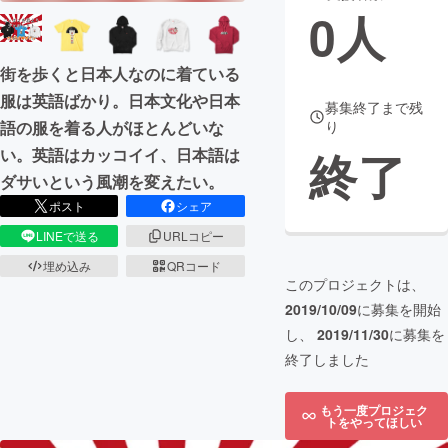
0
人
まちづくり・地域活性化
街を歩くと日本人なのに着ている
服は英語ばかり。日本文化や日本
CAMPFIRE for Social Good
CAMPFIRE Creation
募集終了まで残
語の服を着る人がほとんどいな
り
CAMPFIREふるさと納税
machi-ya
コミュニティ
終了
い。英語はカッコイイ、日本語は
ダサいという風潮を変えたい。
ポスト
シェア
LINEで送る
URLコピー
埋め込み
QRコード
このプロジェクトは、
2019/10/09
に募集を開始
し、
2019/11/30
に募集を
終了しました
もう一度プロジェク
トをやってほしい