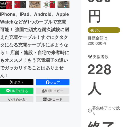
円
まちづくり・地域活性化
iPhone、iPad、Android、Apple
Watchなどが1つのーブルで充電
CAMPFIRE for Social Good
CAMPFIRE Creation
可能！ 強固で頑丈な耐久試験に耐
468%
CAMPFIREふるさと納税
machi-ya
コミュニティ
えた充電ケーブル！すぐにクタク
目標金額は
200,000円
タになる充電ケーブルにさような
ら！ 店舗・施設・自宅で来客時に
支援者数
もオススメ！もう充電端子の違い
228
でガッカリすることはありませ
ん！
人
ポスト
シェア
LINEで送る
URLコピー
埋め込み
QRコード
募集終了まで残
り