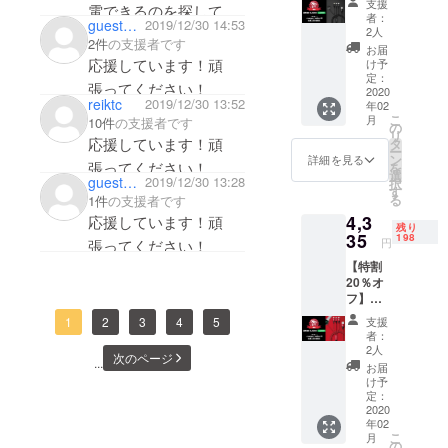
願いいたし
支援
電できるのを探してい
charger
状況、
受けい
者：
guest918ddde5eb04
2019/12/30 14:53
ます。
cable
使用部
たしか
2人
たので助かりました。
2件
の支援者です
黒＞ 先
材の供
ねま
お届
着200名
給状
応援しています！頑
す。
け予
限定 ■4-
況、製
定：
張ってください！
in-1
2020
造工程
reiktc
2019/12/30 13:52
年02
charger
上の都
こ
月
10件
の支援者です
cable
合等に
の
リ
1個 ・
より出
応援しています！頑
タ
ー
通常販
荷時期
ン
詳細を見る
張ってください！
を
売価
が遅れ
選
guest63ef6b3353c4
2019/12/30 13:28
択
格：
る場合
す
る
1件
の支援者です
5,100円
があり
4,3
→4,335
応援しています！頑
ます。
残り
円 ・送
35
※使用感
198
円
張ってください！
料無料
等に関
【特割
・カ
する返
20％オ
ラー：
品・返
フ】＜
ブラッ
金はお
4-in-1
ク ※色
受けい
1
2
3
4
5
支援
charger
は2色か
たしか
者：
cable
らお選
ねま
2人
次のページ
赤＞ 先
...
びいた
す。
お届
着200名
だけま
け予
限定 ■4-
す。 ※
定：
in-1
2020
ご注文
年02
charger
状況、
こ
月
cable
使用部
の