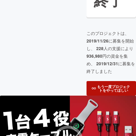
終了
このプロジェクトは、
2019/11/26
に募集を開始
し、
228
人の支援により
936,980
円の資金を集
め、
2019/12/31
に募集を
終了しました
もう一度プロジェク
トをやってほしい