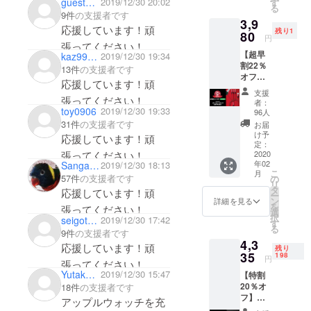
guest09f0d71705
2019/12/30 20:02
す
る
また、私た
5,100円
9件
の支援者です
3,9
→3,980
ちはは平成
応援しています！頑
残り1
円 ・送
80
円
３０年６月
料無料
張ってください！
新商品の開
【超早
・カ
kaz99054
2019/12/30 19:34
割22％
ラー：
発や新たな
13件
の支援者です
オフ】
ブラッ
応援しています！頑
サービス展
＜4-in-1
ク ※ご
支援
charger
開などの取
張ってください！
注文状
者：
cable
toy0906
2019/12/30 19:33
況、使
96人
り組みをす
赤＞ 先
用部材
31件
の支援者です
お届
る経営革新
着97名
の供給
け予
応援しています！頑
限定 ■4-
状況、
定：
計画承認企
in-1
2020
張ってください！
製造工
業に認定さ
年02
SangatsuUsagi
2019/12/30 18:13
charger
程上の
こ
月
れました。
cable
都合等
57件
の支援者です
の
リ
1個 ・
により
タ
ミッション
応援しています！頑
ー
通常販
出荷時
ン
詳細を見る
を
を達成すべ
張ってください！
売価
期が遅
選
択
seigotanoue
2019/12/30 17:42
格：
く様々な
れる場
す
る
5,100円
9件
の支援者です
合があ
サービスの
4,3
→3,980
りま
応援しています！頑
残り
提供を行っ
円 ・送
35
す。 ※
198
円
張ってください！
料無料
使用感
ていきます
Yutaka Kishimoto
2019/12/30 15:47
【特割
・カ
等に関
ので今後と
20％オ
18件
の支援者です
ラー：
する返
フ】＜
もご支援お
レッド
品・返
アップルウォッチを充
4-in-1
※ご注文
金はお