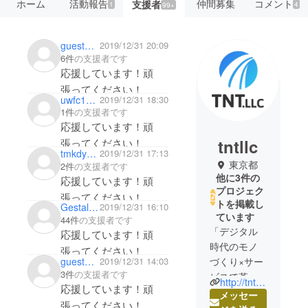
ホーム
活動報告
仲間募集
コメント
支援者
1
4
99+
guest5516b3940f74
2019/12/31 20:09
6件
の支援者です
応援しています！頑
張ってください！
uwfc1113
2019/12/31 18:30
1件
の支援者です
応援しています！頑
tntllc
張ってください！
tmkdy2010
2019/12/31 17:13
東京都
2件
の支援者です
他に3件の
応援しています！頑
プロジェク
張ってください！
トを掲載し
Gestalt Prayer
2019/12/31 16:10
ています
44件
の支援者です
「デジタル
応援しています！頑
時代のモノ
張ってください！
guest5255631a65
2019/12/31 14:03
づくり×サー
3件
の支援者です
ビスで革新
http://tnt.co.jp
応援しています！頑
的な未来を
メッセー
張ってください！
創造」を