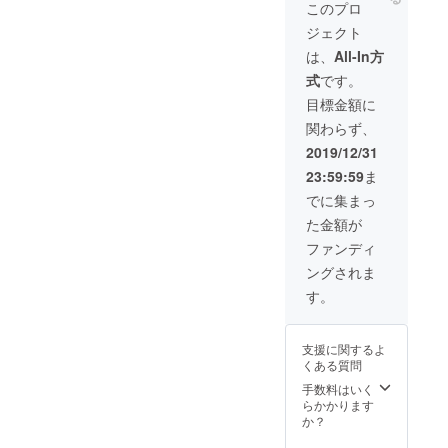
4,900円
合があ
このプロ
→3,920
りま
ジェクト
円 ・送
す。 ※
料無料
使用感
は、
All-In方
・カ
等に関
式
です。
ラー：
する返
レッド
品・返
目標金額に
※色は2
金はお
関わらず、
色から
受けい
お選び
たしか
2019/12/31
いただ
ねま
23:59:59
ま
けま
す。
す。 ※
でに集まっ
ご注文
た金額が
状況、
使用部
ファンディ
材の供
ングされま
給状
況、製
す。
造工程
上の都
合等に
支援に関するよ
より出
くある質問
荷時期
が遅れ
手数料はいく
る場合
らかかります
があり
か？
ます。