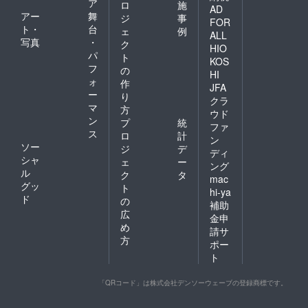
ア
ロ
施
AD
アー
舞
ジ
事
FOR
ト・
台
ェ
例
ALL
写真
・
ク
HIO
パ
ト
KOS
フ
の
HI
ォ
作
JFA
ー
り
クラ
マ
方
ウド
ン
プ
統
ファ
ス
ロ
計
ン
ソー
ジ
デ
ディ
シャ
ェ
ー
ング
ル
ク
タ
mac
グッ
ト
hi-ya
ド
の
補助
広
金申
め
請サ
方
ポー
ト
「QRコード」は株式会社デンソーウェーブの登録商標です。