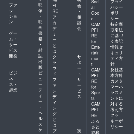
プライ
Soci
ファ
映
FI
会
バシー
al
ッ
像
RE
・
ポリ
Goo
ショ
・
ア
相
シー
d
ン
映
カ
談
特定商
CAM
画
デ
会
取引法
PFI
ゲー
書
ミ
に基づ
RE
ム・
籍
ー
く表記
for
サー
・
と
情報セ
Ente
ビス
雑
は
キュリ
rtain
開発
誌
ク
サ
ティ方
men
出
ラ
ポ
針
t
版
ウ
ー
反社基
CAM
ビジ
ビ
ド
ト
本方針
PFI
ネ
ュ
フ
サ
カスタ
RE
ス・
ー
ァ
ー
マーハ
for
起業
テ
ン
ビ
ラスメ
Spor
ィ
デ
ス
ントに
ts
ー
ィ
対する
CAM
・
ン
考え方
PFI
ヘ
グ
クッ
RE
ル
と
キーポ
ふる
ス
は
リシー
さと
ケ
プ
実
納税