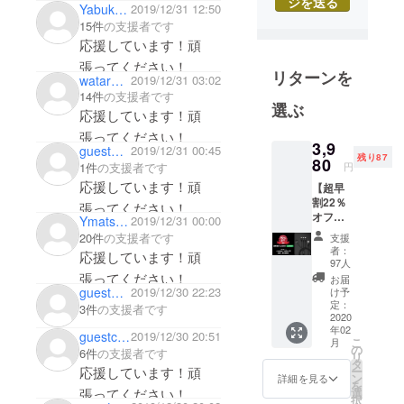
ジを送る
Yabukami
2019/12/31 12:50
Visionに掲げ
15件
の支援者です
ています。
応援しています！頑
皆様の抱え
張ってください！
リターンを
る様々な課
wataru18
2019/12/31 03:02
14件
の支援者です
題や悩みに
選ぶ
応援しています！頑
対して優れ
張ってください！
た商品、
3,9
guest1178e25e51f4
2019/12/31 00:45
サービスを
残り87
80
円
1件
の支援者です
オリジナリ
応援しています！頑
【超早
ティあふれ
割22％
張ってください！
る発想と手
オフ】
Ymatsuyama
2019/12/31 00:00
＜4-in-1
法によって
20件
の支援者です
支援
charger
者：
提供するこ
応援しています！頑
cable
97人
黒＞ 先
とで、関わ
張ってください！
お届
着184名
guestbe8ea5fa41
2019/12/30 22:23
け予
る全ての人
限定 ■4-
定：
3件
の支援者です
達を幸せに
in-1
2020
年02
charger
していくこ
guestc6f679ee6274
2019/12/30 20:51
こ
月
cable
の
6件
の支援者です
とが私達の
リ
1個 ・
タ
応援しています！頑
ー
ミッション
通常販
ン
詳細を見る
を
売価
張ってください！
選
です。
択
格：