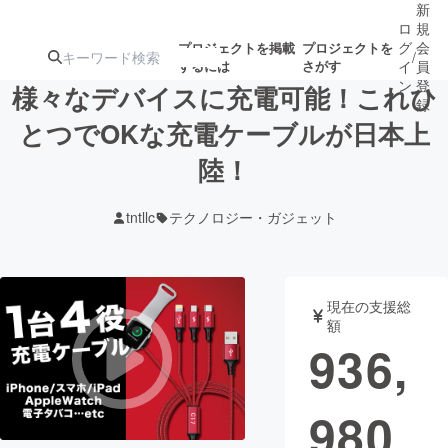
新
ロ
規
グ
会
プロジェクトを掲載
プロジェクトを
/
するには
さがす
イ
員
ン
登
様々なデバイスに充電可能！これひ
録
とつでOKな充電ケーブルが日本上
陸！
人気のプロ
注目のリ
注目の新着プロ
募集終了が近いプ
もうすぐ公開
ジェクト
ターン
ジェクト
ロジェクト
されます
tntllc
テクノロジー・ガジェット
アート・写真
音楽
現在の支援総
テクノロジー・ガジェット
ゲーム・サ
額
936,
映像・映画
書籍・雑誌
980
ビジネス・起業
チャレンジ