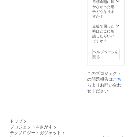
※使用感
目標金額に届
等に関
かなかった場
する返
合どうなりま
品・返
すか？
金はお
受けい
支援で困った
たしか
時はどこに相
ねま
談したらいい
す。
ですか？
ヘルプページを
見る
このプロジェクト
の問題報告は
こち
ら
よりお問い合わ
せください
トップ
>
プロジェクトをさがす
>
テクノロジー・ガジェット
>