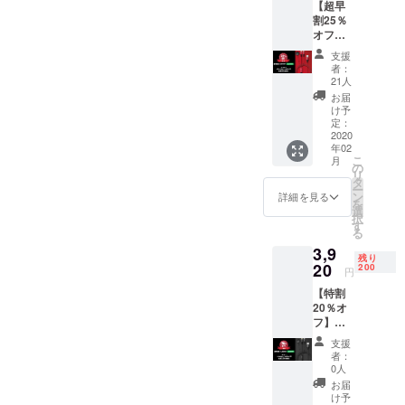
【超早
・カ
する返
割25％
ラー：
品・返
オフ】
ブラッ
金はお
＜3-in-1
ク ※ご
受けい
支援
charger
注文状
たしか
者：
cable
況、使
ねま
21人
赤＞ 先
用部材
す。
お届
着60名
の供給
け予
限定 ■3-
状況、
定：
in-1
2020
製造工
年02
charger
程上の
こ
月
cable
都合等
の
リ
1個 ・
により
タ
ー
通常販
出荷時
ン
詳細を見る
を
売価
期が遅
選
択
格：
れる場
す
る
4,900円
合があ
3,9
→3,675
りま
残り
円 ・送
20
す。 ※
200
円
料無料
使用感
【特割
・カ
等に関
20％オ
ラー：
する返
フ】＜
レッド
品・返
3-in-1
※ご注文
金はお
支援
charger
状況、
受けい
者：
cable
使用部
たしか
0人
黒＞ 先
材の供
ねま
お届
着200名
給状
す。
け予