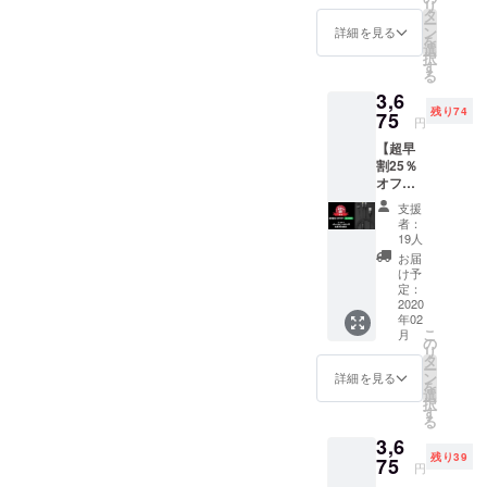
リ
1個 ・
材の供
タ
ー
通常販
給状
ン
詳細を見る
を
売価
況、製
選
択
格：
造工程
す
る
5,100円
上の都
3,6
→4,335
合等に
残り74
円 ・送
75
より出
円
料無料
荷時期
【超早
・カ
が遅れ
割25％
ラー：
る場合
オフ】
レッド
があり
＜3-in-1
※ご注文
ます。
支援
charger
状況、
※使用感
者：
cable
使用部
等に関
19人
黒＞ 先
材の供
する返
お届
着93名
給状
品・返
け予
限定 ■3-
況、製
定：
金はお
in-1
2020
造工程
受けい
年02
charger
上の都
たしか
こ
月
cable
合等に
の
ねま
リ
1個 ・
より出
タ
す。
ー
通常販
荷時期
ン
詳細を見る
を
売価
が遅れ
選
択
格：
る場合
す
る
4,900円
があり
3,6
→3,675
ます。
残り39
円 ・送
75
※使用感
円
料無料
等に関