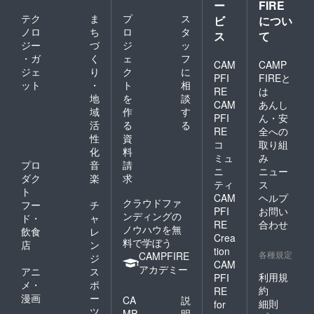
ー
FIRE
テク
ま
プ
ス
ビ
につい
ノロ
ち
ロ
タ
ス
て
ジー
づ
ジ
ッ
・ガ
く
ェ
フ
CAM
CAMP
ジェ
り
ク
に
PFI
FIREと
ット
・
ト
相
RE
は
地
を
談
CAM
あんし
域
作
す
PFI
ん・安
活
る
る
RE
全への
性
資
コ
取り組
化
料
ミュ
み
プロ
音
請
ニ
ニュー
ダク
楽
求
ティ
ス
ト
CAM
ヘルプ
クラウドファ
フー
チ
PFI
お問い
ンディングの
ド・
ャ
RE
合わせ
ノウハウを無
飲食
レ
Crea
料で学ぼう
店
ン
tion
各種規定
CAMPFIRE
ジ
CAM
アカデミー
アニ
ス
利用規
PFI
メ・
ポ
約
RE
漫画
ー
CA
説
細則
for
ツ
MP
明