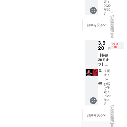
限定 ■3-
況、製
定：
in-1
2020
造工程
年02
charger
上の都
こ
月
cable
合等に
の
リ
1個 ・
より出
タ
ー
通常販
荷時期
ン
詳細を見る
を
売価
が遅れ
選
択
格：
る場合
す
る
4,900円
があり
3,9
→3,920
ます。
残り
円 ・送
20
※使用感
100
円
料無料
等に関
【特割
・カ
する返
20％オ
ラー：
品・返
フ】＜
ブラッ
金はお
3-in-1
ク ※ご
受けい
支援
charger
注文状
たしか
者：
cable
況、使
ねま
0人
赤＞ 先
用部材
す。
お届
着100名
の供給
け予
限定 ■3-
状況、
定：
in-1
2020
製造工
年02
charger
程上の
こ
月
cable
都合等
の
リ
1個 ・
により
タ
ー
通常販
出荷時
ン
詳細を見る
を
売価
期が遅
選
択
格：
れる場
す
る