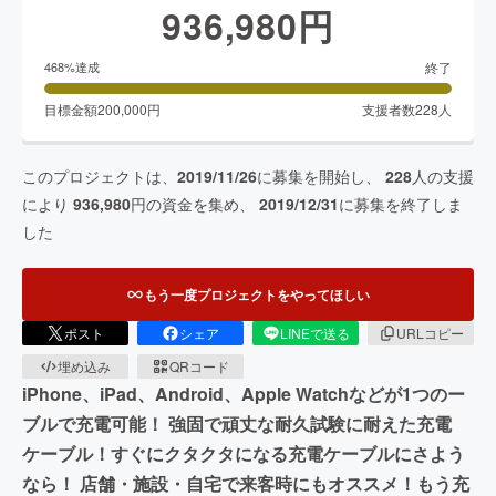
936,980
円
終了
468
%達成
目標金額
200,000
円
支援者数
228
人
このプロジェクトは、
2019/11/26
に募集を開始し、
228
人の支援
により
936,980
円の資金を集め、
2019/12/31
に募集を終了しま
した
もう一度プロジェクトをやってほしい
ポスト
シェア
LINEで送る
URLコピー
埋め込み
QRコード
iPhone、iPad、Android、Apple Watchなどが1つのー
ブルで充電可能！ 強固で頑丈な耐久試験に耐えた充電
ケーブル！すぐにクタクタになる充電ケーブルにさよう
なら！ 店舗・施設・自宅で来客時にもオススメ！もう充