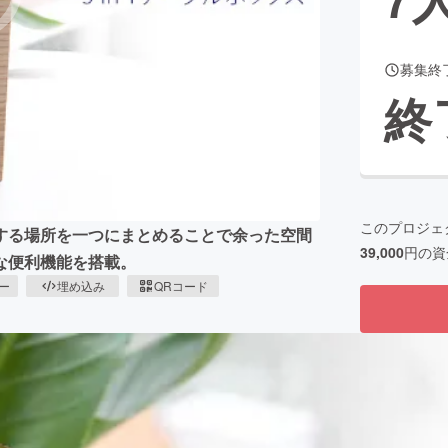
募集終
CAMPFIRE for Social Good
CAMPFIRE Creation
終
CAMPFIREふるさと納税
machi-ya
コミュニティ
このプロジェ
する場所を一つにまとめることで余った空間
39,000
円の資
な便利機能を搭載。
ピー
埋め込み
QRコード