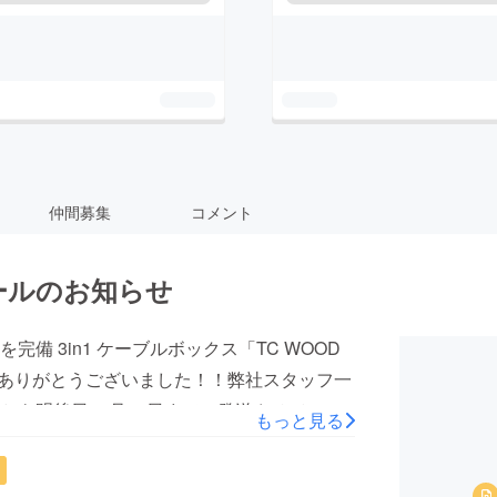
仲間募集
コメント
ールのお知らせ
 3in1 ケーブルボックス「TC WOOD
にありがとうございました！！弊社スタッフ一
とも明後日11月21日までに発送させていた
もっと見る
くお待ちいただけますでしょうか。到着後、
ください。最後までどうぞよろしくお願いい