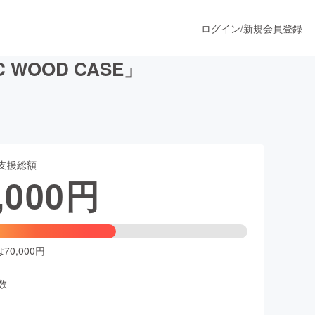
ログイン
/
新規会員登録
WOOD CASE」
うすぐ公開されます
支援総額
プロダクト
,000
円
ファッション
スポーツ
0,000円
数
ア
ソーシャルグッド
人