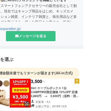
質スマートフォンアクセサリーの販売会社として創
た。現在ではキャンプ用品をはじめ、キッズカメ
ッション雑貨、インテリア雑貨と、衛生用品など多
ーズを取り込み、様々な製品をお客さまへ提供しお
で多くの方々から高い評価をいただいております。
corporation.jp/
カメラ、ビックカメラ、東急ハンズやロフトといっ
メッセージを送る
販店に商品を並べるまでに成長しました。
■
く平日 10:00-16:00
を選ぶ
ございましたら各プロジェクトの「実行者へ問合
お願い致します。営業時間に順次回答させていただ
週末や連休明けは回答に時間がかかる場合がござい
標金額未達でもリターンが届きます
(All-in方式)
予めご了承ください。電話での対応はしておりませ
3,500
円
3in1 ケーブルボックス 1台
CAMPFIRE限定価格 10%OFF 定価
3,880円 → 3,500円（送料・消費
税込み） 下記4色からご希望の色を
支援者：4人
お選びいただけます。 ・ブラック
お届け予定：2019年12月
・ホワイト ・ブラウン ・ナチュラ