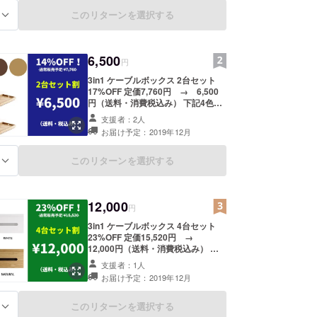
ル
このリターンを選択する
る
6,500
円
3in1 ケーブルボックス 2台セット
17%OFF 定価7,760円 → 6,500
円（送料・消費税込み） 下記4色か
ら2個分、ご希望の色を1つずつお選
支援者：2人
びいただけます。 ・ブラック ・ホ
お届け予定：2019年12月
ワイト ・ブラウン ・ナチュラル ※ご
注文状況、使用部材の供給状況、製
造工程上の都合等により出荷時期が
このリターンを選択する
る
遅れる場合があります。
12,000
円
3in1 ケーブルボックス 4台セット
23%OFF 定価15,520円 →
12,000円（送料・消費税込み） 下
記4色から4個分、ご希望の色を1つ
支援者：1人
ずつお選びいただけます。 ・ブラッ
お届け予定：2019年12月
ク ・ホワイト ・ブラウン ・ナチュ
ラル ※ご注文状況、使用部材の供給
状況、製造工程上の都合等により出
このリターンを選択する
る
荷時期が遅れる場合があります。