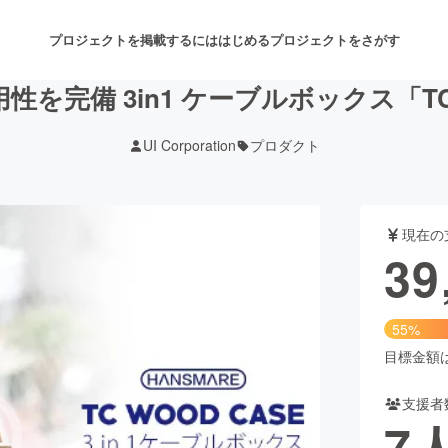
プロジェクトを掲載するには
はじめる
プロジェクトをさがす
を完備 3in1 ケーブルボックス「TC 
UI Corporation
プロダクト
注目のリターン
注目の新着プロジェクト
募集終了が近いプロジェクト
も
現在の
音楽
舞台・パフォーマンス
39
ゲーム・サービス開発
フード・飲食店
55%
書籍・雑誌出版
アニメ・漫画
目標金額は7
支援者
チャレンジ
ビューティー・ヘルスケ
7