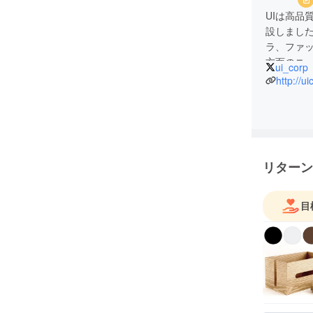
UIは高品
設しまし
ラ、ファ
方面のニ
ui_corp
かげさま
http://ui
ヨドバシ
た大手量
■営業時間
土日/祝日を除
リターン
ご質問等
せ」から
きます。
目
ますので
ん。