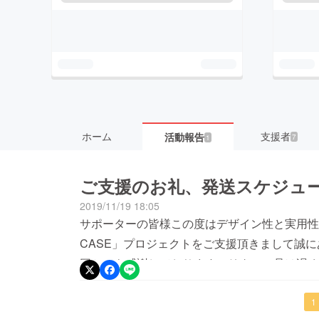
ホーム
支援者
活動報告
7
1
ご支援のお礼、発送スケジュ
2019/11/19 18:05
サポーターの皆様この度はデザイン性と実用性を完備
CASE」プロジェクトをご支援頂きまして誠
同とても感謝しております。リターン品は遅く
だきます。皆様のお手元へお届けまで今しばら
お気づきの点がございましたらお気軽にお聞き
1