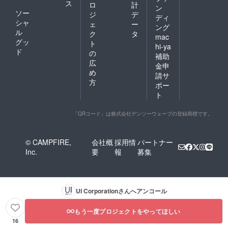
ス
ロ
計
ン
ソー
ジ
デ
ディ
シャ
ェ
ー
ング
ル
ク
タ
mac
グッ
ト
hi-ya
ド
の
補助
広
金申
め
請サ
方
ポー
ト
「QRコード」は株式会社デンソーウェーブの登録商標です。
© CAMPFIRE,
会社概
採用情
パートナー
Inc.
要
報
募集
UI Corporation
さんへアンコール
もう一度プロジェクトをやってほしい
16