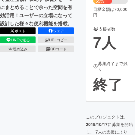
55%
にまとめることで余った空間を有
目標金額は70,000
まちづくり・地域活性化
円
効活用！ユーザーの立場になって
設計した様々な便利機能を搭載。
支援者数
CAMPFIRE for Social Good
CAMPFIRE Creation
ポスト
シェア
7
人
CAMPFIREふるさと納税
machi-ya
コミュニティ
LINEで送る
URLコピー
埋め込み
QRコード
募集終了まで残
り
終了
このプロジェクトは、
2019/10/17
に募集を開始
し、
7
人の支援により