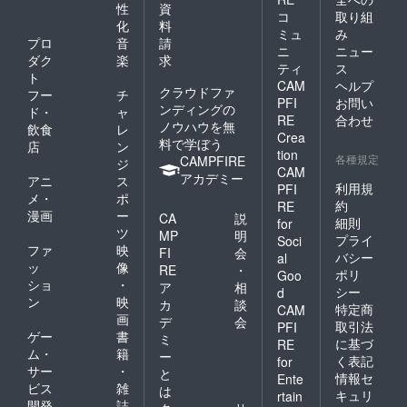
性
資
コ
取り組
化
料
ミュ
み
プロ
音
請
ニ
ニュー
ダク
楽
求
ティ
ス
ト
CAM
ヘルプ
クラウドファ
フー
チ
PFI
お問い
ンディングの
ド・
ャ
RE
合わせ
ノウハウを無
飲食
レ
Crea
料で学ぼう
店
ン
tion
各種規定
CAMPFIRE
ジ
CAM
アカデミー
アニ
ス
利用規
PFI
メ・
ポ
約
RE
漫画
ー
CA
説
細則
for
ツ
MP
明
プライ
Soci
ファ
映
FI
会
バシー
al
ッ
像
RE
・
ポリ
Goo
ショ
・
ア
相
シー
d
ン
映
カ
談
特定商
CAM
画
デ
会
取引法
PFI
ゲー
書
ミ
に基づ
RE
ム・
籍
ー
く表記
for
サー
・
と
情報セ
Ente
ビス
雑
は
キュリ
rtain
開発
誌