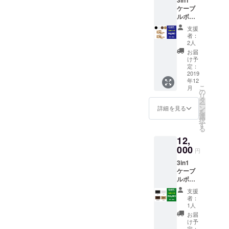
望の色
までに成長
ケーブ
をお選
しました。
ルボッ
びいた
クス 2
だけま
支援
台セッ
す。 ・
者：
■営業時間■
ト
ブラッ
2人
土日/祝日を
17%OF
ク ・ホ
お届
F 定価
ワイト
除く平日
け予
7,760
・ブラ
定：
10:00-16:00
円
2019
ウン ・
年12
ご質問等ご
→
ナチュ
こ
月
6,500円
ラル
の
ざいました
リ
（送
タ
ら各プロ
ー
料・消
ン
詳細を見る
を
費税込
ジェクトの
選
択
み） 下
す
「実行者へ
る
記4色か
問合せ」か
12,
ら2個
分、ご
000
らお願い致
円
希望の
します。営
3in1
色を1つ
ケーブ
業時間に順
ずつお
ルボッ
選びい
次回答させ
クス 4
ただけ
支援
ていただき
台セッ
ます。
者：
ト
・ブ
ます。週末
1人
23%OF
ラック
お届
や連休明け
F 定価
・ホワ
け予
は回答に時
15,520
イト ・
定：