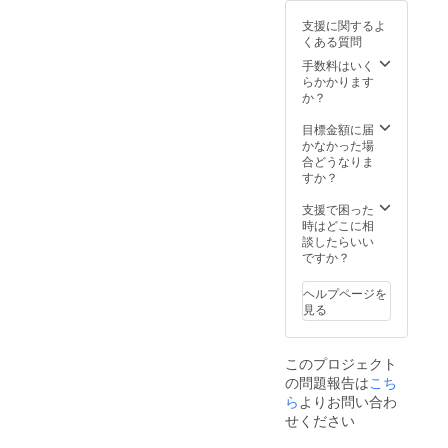
状況、
支援に関するよ
製造工
くある質問
程上の
都合等
手数料はいく
により
らかかります
出荷時
か？
期が遅
れる場
目標金額に届
合があ
かなかった場
りま
合どうなりま
す。
すか？
支援で困った
時はどこに相
談したらいい
ですか？
ヘルプページを
見る
このプロジェクト
の問題報告は
こち
ら
よりお問い合わ
せください