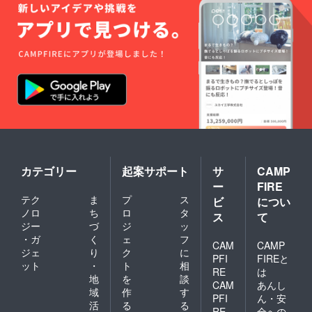
カテゴリー
起案サポート
サ
CAMP
ー
FIRE
テク
ま
プ
ス
ビ
につい
ノロ
ち
ロ
タ
ス
て
ジー
づ
ジ
ッ
・ガ
く
ェ
フ
CAM
CAMP
ジェ
り
ク
に
PFI
FIREと
ット
・
ト
相
RE
は
地
を
談
CAM
あんし
域
作
す
PFI
ん・安
活
る
る
RE
全への