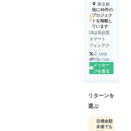
東京都
他に46件の
プロジェク
トを掲載し
ています
UIは高品質
スマート
フォンアク
セサリーの
ui_corp
販売会社と
http://uicorporation.jp/
して創設し
メッセー
ました。現
ジを送る
在ではキャ
ンプ用品を
はじめ、
リターンを
キッズカメ
ラ、ファッ
選ぶ
ション雑
貨、インテ
目標金額
リア雑貨
未達でも
と、衛生用