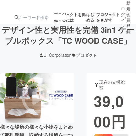
新
ロ
規
グ
会
プロジェクトを掲
はじ
プロジェクト
/
載するには
める
をさがす
イ
員
ン
登
デザイン性と実用性を完備 3in1 ケー
録
ブルボックス「TC WOOD CASE」
人気のプロ
注目のリ
注目の新着プロ
募集終了が近いプ
もうすぐ公開
UI Corporation
プロダクト
ジェクト
ターン
ジェクト
ロジェクト
されます
アート・写真
音楽
現在の支援総
額
39,0
テクノロジー・ガジェット
ゲーム・サ
00
円
映像・映画
書籍・雑誌
様々な場所の様々な小物をまとめ
ビジネス・起業
チャレンジ
て整理整頓。収納する場所を一つ