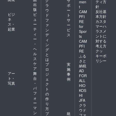
ク
サ
ティ方
men
出
ラ
ポ
針
t
版
ウ
ー
反社基
CAM
ビジ
ビ
ド
ト
本方針
PFI
ネ
ュ
フ
サ
カスタ
RE
ス・
ー
ァ
ー
マーハ
for
起業
テ
ン
ビ
ラスメ
Spor
ィ
デ
ス
ントに
ts
ー
ィ
対する
CAM
・
ン
考え方
PFI
ヘ
グ
クッ
RE
ル
と
キーポ
ふる
ス
は
リシー
さと
ケ
プ
実
納税
ア
ロ
施
AD
アー
舞
ジ
事
FOR
ト・
台
ェ
例
ALL
写真
・
ク
HIO
パ
ト
KOS
フ
の
HI
ォ
作
JFA
ー
り
クラ
マ
方
ウド
ン
プ
統
ファ