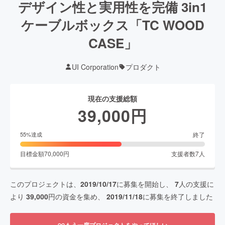
デザイン性と実用性を完備 3in1
ケーブルボックス「TC WOOD
CASE」
UI Corporation
プロダクト
現在の支援総額
39,000
円
終了
55
%達成
目標金額
70,000
円
支援者数
7
人
このプロジェクトは、
2019/10/17
に募集を開始し、
7
人の支援に
より
39,000
円の資金を集め、
2019/11/18
に募集を終了しました
もう一度プロジェクトをやってほしい