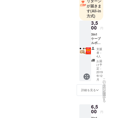
リターン
品など多方
が届きま
面のニーズ
す
(All-in
を取り込
方式)
み、様々な
3,5
製品をお客
00
円
さまへ提供
3in1
しおかげさ
ケーブ
ルボッ
まで多くの
クス 1
支援
方々から高
台
者：
CAMPF
い評価をい
4人
IRE限定
お届
ただいてお
価格
け予
ります。ヨ
10%OF
定：
F 定価
2019
ドバシカメ
年12
3,880
ラ、ビック
こ
月
円
の
リ
カメラ、東
→
タ
ー
3,500円
ン
詳細を見る
急ハンズや
を
（送
選
ロフトと
択
料・消
す
る
費税込
いった大手
6,5
み） 下
量販店に商
記4色か
00
円
品を並べる
らご希
3in1