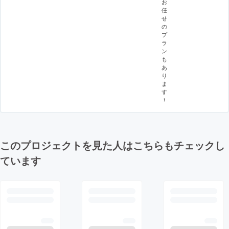
お
任
せ
の
プ
ラ
ン
も
あ
り
ま
す
！
このプロジェクトを見た人はこちらもチェックし
ています