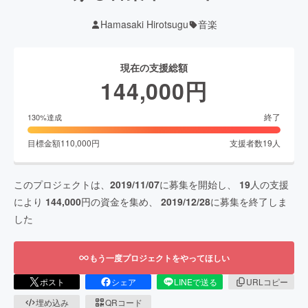
Hamasaki Hirotsugu
音楽
現在の支援総額
144,000
円
終了
130
%達成
目標金額
110,000
円
支援者数
19
人
このプロジェクトは、
2019/11/07
に募集を開始し、
19
人の支援
により
144,000
円の資金を集め、
2019/12/28
に募集を終了しま
した
もう一度プロジェクトをやってほしい
ポスト
シェア
LINEで送る
URLコピー
埋め込み
QRコード