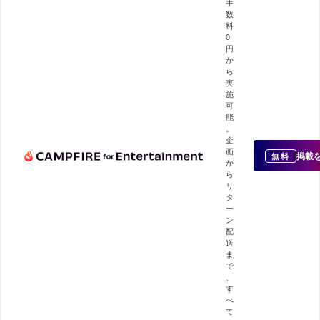
手
数
料
0
円
か
ら
実
施
可
能
。
企
画
掲載
無料
か
ら
リ
タ
ー
ン
配
送
ま
で
、
す
べ
て