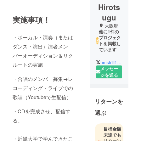
Hirots
ugu
実施事項！
大阪府
他に1件の
・ボーカル・演奏（または
プロジェク
トを掲載し
ダンス・演出）演者メン
ています
バーオーディション＆リク
hmstrill1414
ルートの実施
メッセー
ジを送る
・合唱のメンバー募集→レ
コーディング・ライブでの
歌唱（Youtubeで生配信）
リターンを
・CDを完成させ、配信す
選ぶ
る。
目標金額
未達でも
・近畿大学で学んできたこ
リターン