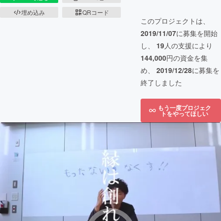
埋め込み
QRコード
このプロジェクトは、
2019/11/07
に募集を開始
し、
19
人の支援により
144,000
円の資金を集
め、
2019/12/28
に募集を
終了しました
もう一度プロジェク
トをやってほしい