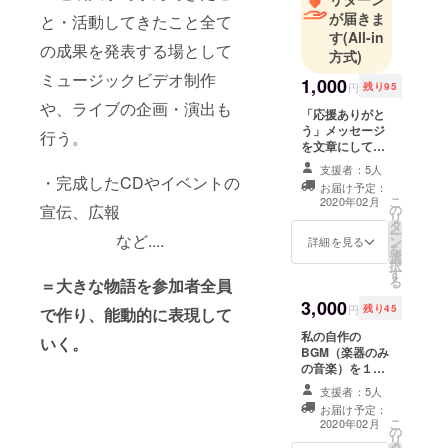
が届きま
と・活動してきたこと全て
す
(All-in
の成果を発表する場として
方式)
ミュージックビデオ制作
1,000
円
残り95
や、ライブの企画・演出も
「応援ありがと
う」メッセージ
行う。
を文章にして
メールで提供し
支援者：5人
ます 。
・完成したCDやイベントの
お届け予定：
こ
2020年02月
の
宣伝、広報
リ
タ
ー
など....
ン
詳細を見る
を
選
択
す
る
＝大きな物語を参加者全員
3,000
円
残り45
で作り、能動的に表現して
私の自作の
いく。
BGM（楽器のみ
の音楽）を１曲
を提供します。
支援者：5人
（著作権は支援
お届け予定：
者に与える形と
こ
2020年02月
の
します。）
リ
タ