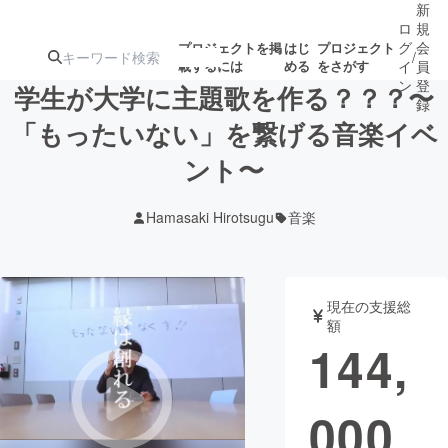
新
ロ
規
グ
会
プロジェクトを掲
はじ
プロジェクト
/
載するには
める
をさがす
イ
員
ン
登
学生が大学に主題歌を作る？？？〜
録
「もったいない」を繋げる音楽イベ
ント〜
人気のプロ
注目のリ
注目の新着プロ
募集終了が近いプ
もうすぐ公開
ジェクト
ターン
ジェクト
ロジェクト
されます
Hamasaki Hirotsugu
音楽
アート・写真
音楽
現在の支援総
テクノロジー・ガジェット
ゲーム・サ
額
144,
映像・映画
書籍・雑誌
000
ビジネス・起業
チャレンジ