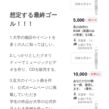
ー
ン
詳細を見る
を
選
択
す
想定する最終ゴー
る
5,000
円
残り19
ル！！！
私の自作の
BGM（楽器のみ
の音楽）を2曲を
1.大学の施設やイベントを
提供します。
支援者：1人
（著作権は支援
多くの人に知ってほしい。
お届け予定：
者に与える形と
こ
2020年02月
の
します。）
リ
タ
2.しっかりとしたクオリ
ー
ン
詳細を見る
を
選
ティーでミュージックビデ
択
す
る
オを作り、CDを販売する。
10,000
円
在庫なし
3.近大のイベント曲を作
あなただけの歌
を一曲、提供し
り、公式ホームページに掲
ます。 （著作権
はゼロテン編集
載していただき
支援者：10人
室の編集長：濱
お届け予定：
崎に属しま
学生の作品が大学の公式作
こ
2020年02月
の
す。）
リ
タ
品となる前例を作ってい