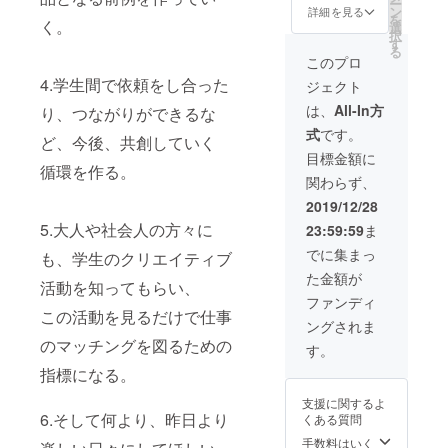
ー
ン
詳細を見る
を
く。
選
択
す
る
このプロ
4.学生間で依頼をし合った
ジェクト
は、
All-In方
り、つながりができるな
式
です。
ど、今後、共創していく
目標金額に
循環を作る。
関わらず、
2019/12/28
5.大人や社会人の方々に
23:59:59
ま
でに集まっ
も、学生のクリエイティブ
た金額が
活動を知ってもらい、
ファンディ
この活動を見るだけで仕事
ングされま
のマッチングを図るための
す。
指標になる。
支援に関するよ
6.そして何より、昨日より
くある質問
手数料はいく