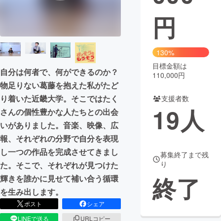
円
まちづくり・地域活性化
CAMPFIRE for Social Good
CAMPFIRE Creation
130%
CAMPFIREふるさと納税
machi-ya
コミュニティ
目標金額は
自分は何者で、何ができるのか？
110,000円
物足りない葛藤を抱えた私がたど
り着いた近畿大学。そこではたく
支援者数
19
人
さんの個性豊かな人たちとの出会
いがありました。音楽、映像、広
報、それぞれの分野で自分を表現
し一つの作品を完成させてきまし
募集終了まで残
り
た。そこで、それぞれが見つけた
終了
輝きを誰かに見せて補い合う循環
を生み出します。
ポスト
シェア
LINEで送る
URLコピー