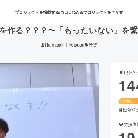
プロジェクトを掲載するには
はじめる
プロジェクトをさがす
を作る？？？〜「もったいない」を
Hamasaki Hirotsugu
音楽
注目のリターン
注目の新着プロジェクト
募集終了が近いプロジェクト
も
現在の
音楽
舞台・パフォーマンス
14
ゲーム・サービス開発
フード・飲食店
130%
書籍・雑誌出版
アニメ・漫画
目標金額は1
支援者
チャレンジ
ビューティー・ヘルスケ
19