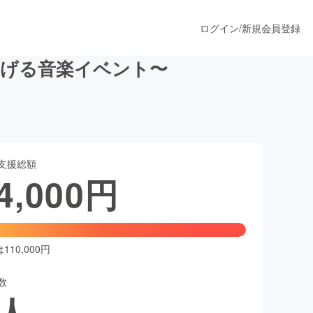
ログイン
/
新規会員登録
繋げる音楽イベント〜
うすぐ公開されます
支援総額
プロダクト
4,000
円
ファッション
スポーツ
10,000円
数
ア
ソーシャルグッド
人