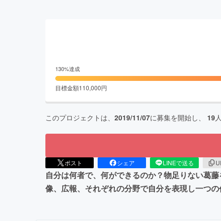
130
%達成
目標金額
110,000
円
このプロジェクトは、
2019/11/07
に募集を開始し、
19
ポスト
シェア
LINEで送る
U
自分は何者で、何ができるのか？物足りない葛藤
像、広報、それぞれの分野で自分を表現し一つの