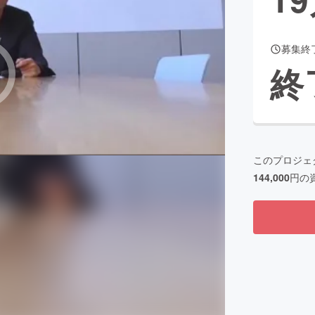
募集終
CAMPFIRE for Social Good
CAMPFIRE Creation
終
CAMPFIREふるさと納税
machi-ya
コミュニティ
このプロジェ
144,000
円の