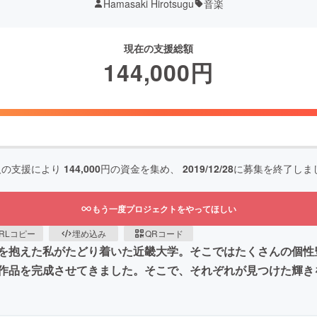
Hamasaki Hirotsugu
音楽
現在の支援総額
144,000
円
人の支援により
144,000
円の資金を集め、
2019/12/28
に募集を終了しま
もう一度プロジェクトをやってほしい
RLコピー
埋め込み
QRコード
を抱えた私がたどり着いた近畿大学。そこではたくさんの個性
作品を完成させてきました。そこで、それぞれが見つけた輝き