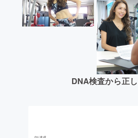
DNA検査から正
0
%達成