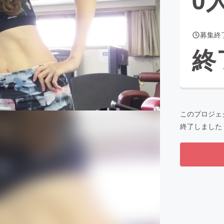
募集終
CAMPFIRE for Social Good
CAMPFIRE Creation
終
CAMPFIREふるさと納税
machi-ya
コミュニティ
このプロジェ
終了しました