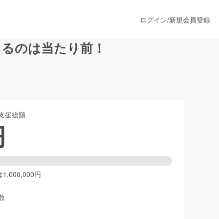
ログイン
/
新規会員登録
出るのは当たり前！
うすぐ公開されます
支援総額
プロダクト
円
ファッション
スポーツ
,000,000円
数
ア
ソーシャルグッド
人