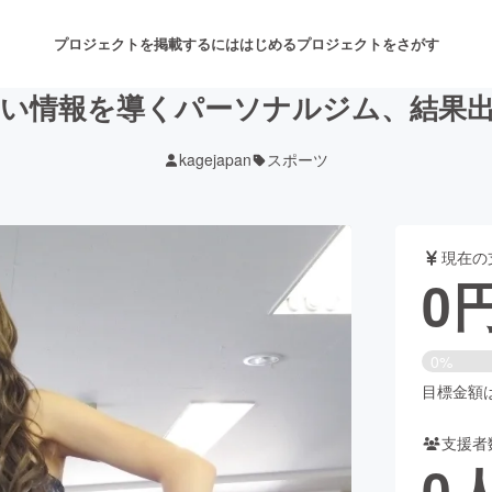
プロジェクトを掲載するには
はじめる
プロジェクトをさがす
しい情報を導くパーソナルジム、結果
kagejapan
スポーツ
注目のリターン
注目の新着プロジェクト
募集終了が近いプロジェクト
も
現在の
音楽
舞台・パフォーマンス
0
ゲーム・サービス開発
フード・飲食店
0%
書籍・雑誌出版
アニメ・漫画
目標金額は1
支援者
チャレンジ
ビューティー・ヘルスケ
0