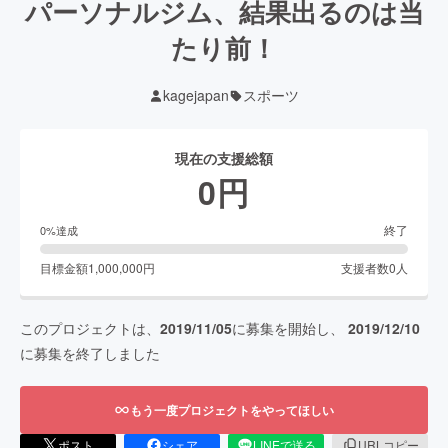
パーソナルジム、結果出るのは当
たり前！
kagejapan
スポーツ
現在の支援総額
0
円
終了
0
%達成
目標金額
1,000,000
円
支援者数
0
人
このプロジェクトは、
2019/11/05
に募集を開始し、
2019/12/10
に募集を終了しました
もう一度プロジェクトをやってほしい
ポスト
シェア
LINEで送る
URLコピー