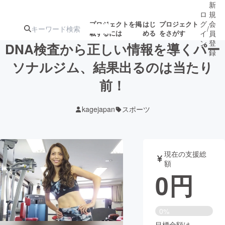
新
ロ
規
グ
会
プロジェクトを掲
はじ
プロジェクト
/
載するには
める
をさがす
イ
員
ン
登
DNA検査から正しい情報を導くパー
録
ソナルジム、結果出るのは当たり
前！
人気のプロ
注目のリ
注目の新着プロ
募集終了が近いプ
もうすぐ公開
ジェクト
ターン
ジェクト
ロジェクト
されます
kagejapan
スポーツ
アート・写真
音楽
現在の支援総
テクノロジー・ガジェット
ゲーム・サ
額
0
円
映像・映画
書籍・雑誌
0%
ビジネス・起業
チャレンジ
目標金額は