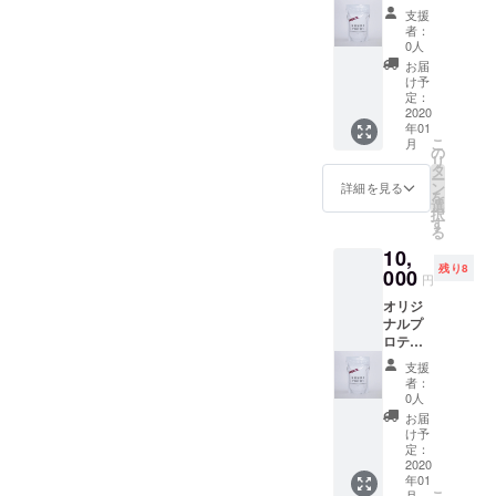
ン
支援
1kg(定
者：
価6,800
0人
円）コ
お届
ラーゲ
け予
ン＋マ
定：
ルチビ
2020
年01
タミン
こ
月
配合
の
リ
タ
ー
ン
詳細を見る
を
選
択
す
る
10,
残り8
000
円
オリジ
ナルプ
ロテイ
ン1kg＋
支援
EIGHT
者：
FIT.オリ
0人
ジナル
お届
キャッ
け予
プ(NEW
定：
ERA)1
2020
年01
個
こ
月