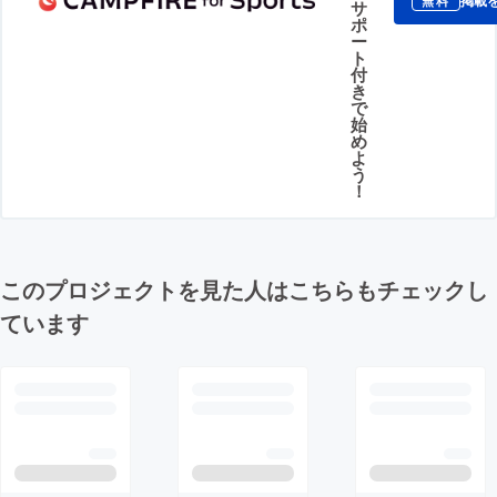
掲載
無料
サ
ポ
ー
ト
付
き
で
始
め
よ
う
！
このプロジェクトを見た人はこちらもチェックし
ています