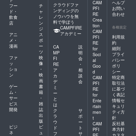
CAM
ヘルプ
クラウドファ
フー
チ
PFI
お問い
ンディングの
ド・
ャ
RE
合わせ
ノウハウを無
飲食
レ
Crea
料で学ぼう
店
ン
tion
各種規定
CAMPFIRE
ジ
CAM
アカデミー
アニ
ス
利用規
PFI
メ・
ポ
約
RE
漫画
ー
CA
説
細則
for
ツ
MP
明
プライ
Soci
ファ
映
FI
会
バシー
al
ッ
像
RE
・
ポリ
Goo
ショ
・
ア
相
シー
d
ン
映
カ
談
特定商
CAM
画
デ
会
取引法
PFI
ゲー
書
ミ
に基づ
RE
ム・
籍
ー
く表記
for
サー
・
と
情報セ
Ente
ビス
雑
は
キュリ
rtain
開発
誌
ク
サ
ティ方
men
出
ラ
ポ
針
t
版
ウ
ー
反社基
CAM
ビジ
ビ
ド
ト
本方針
PFI
ネ
ュ
フ
サ
カスタ
RE