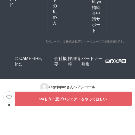
hi-ya
ド
の
補助
広
金申
め
請サ
方
ポー
ト
「QRコード」は株式会社デンソーウェーブの登録商標です。
© CAMPFIRE,
会社概
採用情
パートナー
Inc.
要
報
募集
kagejapan
さんへアンコール
もう一度プロジェクトをやってほしい
0