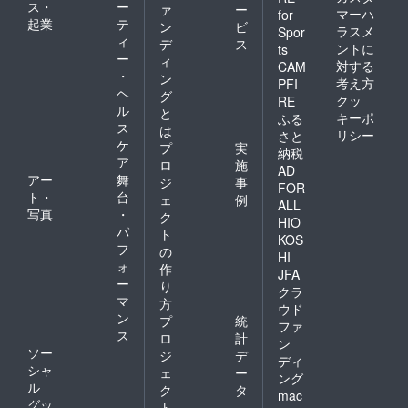
ス・
ー
ァ
ー
マーハ
for
起業
テ
ン
ビ
ラスメ
Spor
ィ
デ
ス
ントに
ts
ー
ィ
対する
CAM
・
ン
考え方
PFI
ヘ
グ
クッ
RE
ル
と
キーポ
ふる
ス
は
リシー
さと
ケ
プ
実
納税
ア
ロ
施
AD
アー
舞
ジ
事
FOR
ト・
台
ェ
例
ALL
写真
・
ク
HIO
パ
ト
KOS
フ
の
HI
ォ
作
JFA
ー
り
クラ
マ
方
ウド
ン
プ
統
ファ
ス
ロ
計
ン
ソー
ジ
デ
ディ
シャ
ェ
ー
ング
ル
ク
タ
mac
グッ
ト