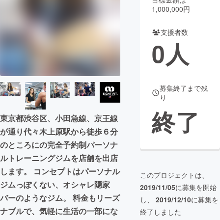
1,000,000円
まちづくり・地域活性化
支援者数
0
人
CAMPFIRE for Social Good
CAMPFIRE Creation
CAMPFIREふるさと納税
machi-ya
コミュニティ
募集終了まで残
り
終了
東京都渋谷区、小田急線、京王線
が通り代々木上原駅から徒歩６分
のところにの完全予約制パーソナ
ルトレーニングジムを店舗を出店
します。 コンセプトはパーソナル
このプロジェクトは、
ジムっぽくない、オシャレ隠家
2019/11/05
に募集を開始
バーのようなジム。 料金もリーズ
し、
2019/12/10
に募集を
ナブルで、気軽に生活の一部にな
終了しました