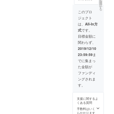
を
選
択
す
る
このプロ
ジェクト
は、
All-In方
式
です。
目標金額に
関わらず、
2019/12/10
23:59:59
ま
でに集まっ
た金額が
ファンディ
ングされま
す。
支援に関するよ
くある質問
手数料はいく
らかかります