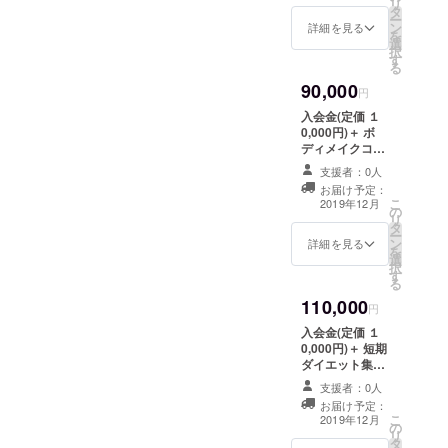
リ
タ
ー
ン
詳細を見る
を
選
択
す
る
90,000
円
入会金(定価 １
0,000円)＋ ボ
ディメイクコー
ス全16回（定価
支援者：0人
89,000円）
お届け予定：
こ
2019年12月
の
リ
タ
ー
ン
詳細を見る
を
選
択
す
る
110,000
円
入会金(定価 １
0,000円)＋ 短期
ダイエット集中
コース全8回（定
支援者：0人
価120,000円）
お届け予定：
こ
2019年12月
の
リ
タ