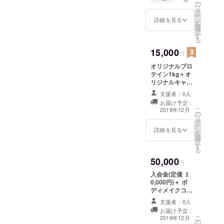
の
リ
タ
ー
ン
詳細を見る
を
選
択
す
る
15,000
円
オリジナルプロ
テイン1kg＋オ
リジナルキャッ
プ1個＋入会金
支援者：0人
(定価 １0,000円)
お届け予定：
こ
2019年12月
の
リ
タ
ー
ン
詳細を見る
を
選
択
す
る
50,000
円
入会金(定価 １
0,000円)＋ ボ
ディメイクコー
ス全８回（定価
支援者：0人
49,000円）
お届け予定：
こ
2019年12月
の