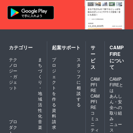
カテゴリー
起案サポート
サ
CAMP
ー
FIRE
テク
ま
プ
ス
ビ
につい
ノロ
ち
ロ
タ
ス
て
ジー
づ
ジ
ッ
・ガ
く
ェ
フ
CAM
CAMP
ジェ
り
ク
に
PFI
FIREと
ット
・
ト
相
RE
は
地
を
談
CAM
あんし
域
作
す
PFI
ん・安
活
る
る
RE
全への
性
資
コ
取り組
化
料
ミュ
み
プロ
音
請
ニ
ニュー
ダク
楽
求
ティ
ス
ト