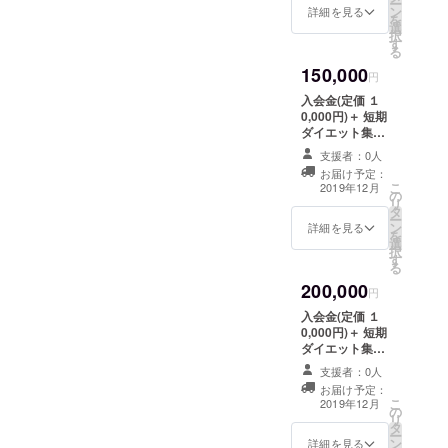
ー
ン
詳細を見る
を
選
択
す
る
150,000
円
入会金(定価 １
0,000円)＋ 短期
ダイエット集中
コース全16回
支援者：0人
（定価210,000
お届け予定：
円）
こ
2019年12月
の
リ
タ
ー
ン
詳細を見る
を
選
択
す
る
200,000
円
入会金(定価 １
0,000円)＋ 短期
ダイエット集中
コース全32回
支援者：0人
（定価352,000
お届け予定：
円）
こ
2019年12月
の
リ
タ
ー
ン
詳細を見る