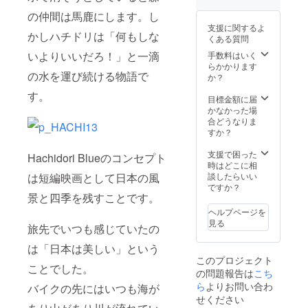
の仲間は馬鹿にします。し
支援に関するよ
かしハチドリは「何もしな
くある質問
いよりいいだろ！」と一滴
手数料はいく
らかかります
の水を運び続ける物語で
か？
す。
目標金額に届
かなかった場
合どうなりま
すか？
支援で困った
Hachidori Blueのコンセプト
時はどこに相
談したらいい
は短編映画として日本の風
ですか？
景と四季を残すことです。
ヘルプページを
見る
旅先でいつも感じていたの
は「日本は美しい」という
このプロジェクト
ことでした。
の問題報告は
こち
ら
よりお問い合わ
バイクの先にはいつも海が
せください