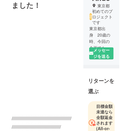
ました！
東京都
初めてのプ
ロジェクト
です
東京都出
身 20歳の
時、今回の
企画でも全
メッセー
面的に協力
ジを送る
をいただい
ている制作
会社アル
リターンを
ファエイハ
ンに入社し
選ぶ
ました。
数年のボロ
雑巾時代を
目標金額
未達なら
経てディレ
全額返金
///////////////////////////////////////////////////
クターとな
されます
り以後プロ
//////////////////////////////////////////
(All-or-