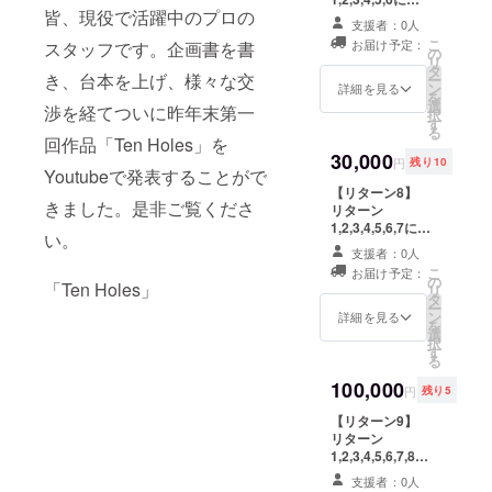
皆、現役で活躍中のプロの
えて、前回作品
ん「映画」
支援者：0人
「Ten Holes」
こ
お届け予定：
スタッフです。企画書を書
育ちではな
と今回制作する
の
リ
「結晶～A snow
タ
いのでこれ
き、台本を上げ、様々な交
ー
crystal」、「タ
ン
詳細を見る
からたくさ
を
イトル」が収録
選
渉を経てついに昨年末第一
択
んの困難と
された限定DVD
す
る
をシリアルナン
回作品「Ten Holes」を
苦労と挫折
バー入りでお送
30,000
円
残り10
が待ってい
Youtubeで発表することがで
りします。 ※世
るのはわ
界で10枚のみの
【リターン8】
きました。是非ご覧くださ
特別エディショ
リターン
かっていま
ンとなります。
1,2,3,4,5,6,7に加
い。
す…
えて、前回作品
支援者：0人
「Ten Holes」
こ
お届け予定：
と今回制作する
の
「Ten Holes」
しかし命懸
リ
「結晶～A snow
タ
ー
けでこの
crystal」、「タ
ン
詳細を見る
を
イトル」が収録
選
「HACHIDO
択
されたブルーレ
す
る
RI BLUE」
イディスクをシ
を成長させ
リアルナンバー
100,000
円
残り5
入りでお送りし
ようと思っ
ます。 ※世界で
【リターン9】
ています。
10枚のみの特別
リターン
エディションと
1,2,3,4,5,6,7,8に
なります。 ブ
加えて、今後の
頑張りま
支援者：0人
ルーレイディス
Hachidori Blue