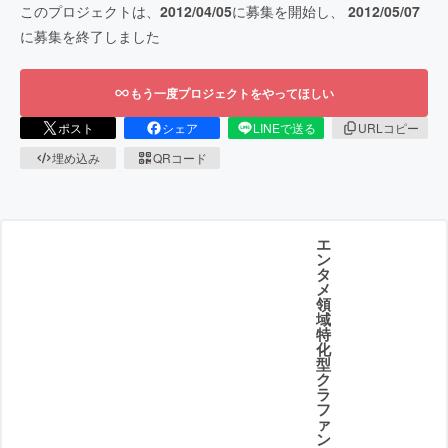
このプロジェクトは、
2012/04/05
に募集を開始し、
2012/05/07
に募集を終了しました
もう一度プロジェクトをやってほしい
ポスト
シェア
LINEで送る
URLコピー
埋め込み
QRコード
エ
ン
タ
メ
領
域
特
化
型
ク
ラ
フ
ァ
ン