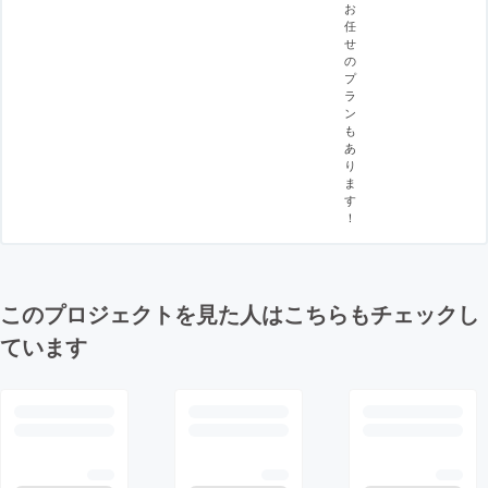
お
任
せ
の
プ
ラ
ン
も
あ
り
ま
す
！
このプロジェクトを見た人はこちらもチェックし
ています