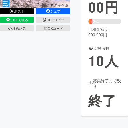
00
円
まちづくり・地域活性化
ポスト
シェア
LINEで送る
URLコピー
12%
CAMPFIRE for Social Good
CAMPFIRE Creation
埋め込み
QRコード
目標金額は
600,000円
CAMPFIREふるさと納税
machi-ya
コミュニティ
支援者数
10
人
募集終了まで残
り
終了