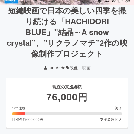
短編映画で日本の美しい四季を撮
り続ける「HACHIDORI
BLUE」”結晶～A snow
crystal”、”サクラノマチ”2作の映
像制作プロジェクト
Jun Ando
映像・映画
現在の支援総額
76,000
円
終了
12
%達成
目標金額
600,000
円
支援者数
10
人