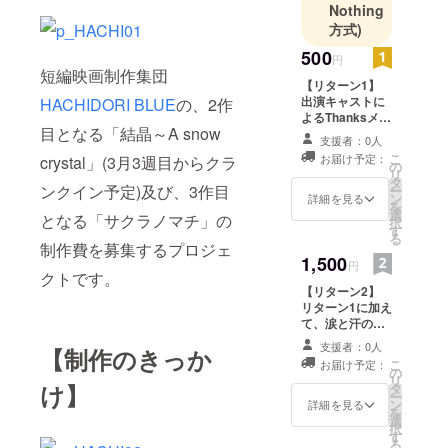
モーション
Nothing
ビデオや
方式)
CM・テレビ
500
円
番組その他
短編映画制作集団
【リターン1】
様々な作品
出演キャストに
HACHIDORI BLUE
の、2作
を撮らせて
よるThanksメッ
目となる「結晶～A snow
もらいまし
セージを活動報
支援者：0人
告にて限定公開
た。
こ
お届け予定：
crystal」(3月3週目からクラ
致します。
の
リ
40歳の節目
タ
ンクイン予定)及び、3作目
ー
ン
を迎えた
詳細を見る
を
選
となる「サクラノマチ」の
2010年、今
択
す
る
一度人生を
制作費を募集するプロジェ
1,500
見つめ直す
円
クトです。
べくアル
【リターン2】
リターン1に加え
ファエイハ
て、涙と汗の詰
ンを卒業し
まった撮影終了
支援者：0人
【制作のきっか
バイクにテ
時の監督用台本
こ
お届け予定：
のデータ2作品分
の
ントと寝袋
リ
をpdfで公開しま
け】
タ
ー
を積み込ん
す。
ン
詳細を見る
を
で日本一周
選
択
す
のひとり旅
る