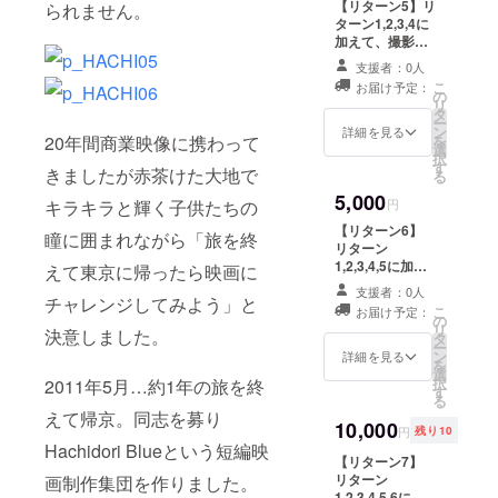
【リターン5】リ
た！それか
られません。
ただきます。掲
ターン1,2,3,4に
載するお名前に
ら
加えて、撮影地
ついては、プロ
「HACHIDO
（奥日光と会津
ジェクト達成後
支援者：0人
若松）で購入し
RI BLUE」
にお送りする
こ
お届け予定：
たポストカード
の
メッセージにご
リ
を企画立案
どちらか1枚に監
タ
返信下さい。
ー
し賛同して
督直筆のThanks
ン
詳細を見る
を
20年間商業映像に携わって
メッセージを添
選
いただける
択
えて郵送しま
す
きましたが赤茶けた大地で
る
会社や仲間
す。 ※ポスト
5,000
カードの種類は
を集いよう
円
キラキラと輝く子供たちの
お選び頂けませ
やくひとつ
【リターン6】
ん。
瞳に囲まれながら「旅を終
リターン
の形にする
1,2,3,4,5に加え
えて東京に帰ったら映画に
ことができ
て、2作品の完成
支援者：0人
ました。。
版の高画質映像
チャレンジしてみよう」と
こ
お届け予定：
を、あなたの
の
リ
決意しました。
ウェブページに
タ
ー
人生は一度
掲載して頂くこ
ン
詳細を見る
を
とが出来る
選
しかありま
択
2011年5月…約1年の旅を終
YOUTUBE埋め
す
せん！残り
る
込みコードをお
えて帰京。同志を募り
時間も少な
送りします。あ
10,000
円
残り10
なたのウェブ
くなってま
Hachidori Blueという短編映
ページが私の作
【リターン7】
いりまし
品の特別な劇場
リターン
画制作集団を作りました。
た。なにぶ
になります。
1,2,3,4,5,6に加