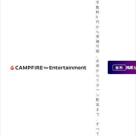
手
数
料
0
円
か
ら
実
施
可
能
。
企
画
掲載
無料
か
ら
リ
タ
ー
ン
配
送
ま
で
、
す
べ
て