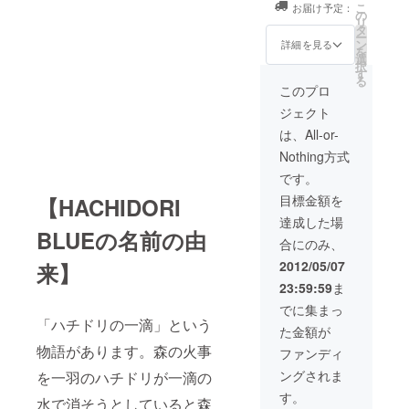
こ
お届け予定：
す！やり抜
クには、撮影ス
作品の収録現場
の
リ
タッフやキャス
にご招待しま
タ
きます！み
ー
トからの手書き
す。 ご相談の
ン
詳細を見る
を
なさまご声
メッセージ、撮
上、エキストラ
選
択
援よろしく
影風景や現地の
として出演頂く
す
る
風景を写真にし
こともできま
このプロ
お願いいた
て封入するな
す。また撮影の
ジェクト
します！
ど、豪華な特典
合間には監督や
をお付けしま
スタッフとロケ
は、All-or-
す！
弁を共にしてい
Nothing方式
ただき、その風
景も写真にして
です。
後日お送りさせ
目標金額を
【HACHIDORI
て頂きます。
達成した場
BLUEの名前の由
合にのみ、
2012/05/07
来】
23:59:59
ま
でに集まっ
「ハチドリの一滴」という
た金額が
物語があります。森の火事
ファンディ
ングされま
を一羽のハチドリが一滴の
す。
水で消そうとしていると森