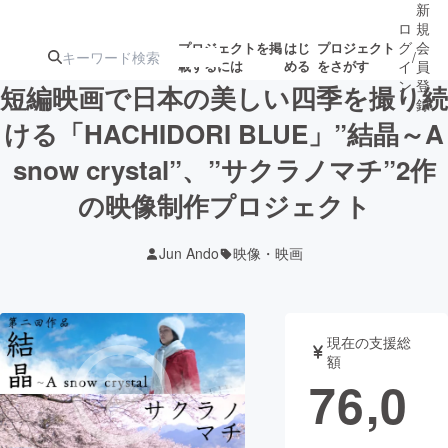
新
ロ
規
グ
会
プロジェクトを掲
はじ
プロジェクト
/
載するには
める
をさがす
イ
員
ン
登
短編映画で日本の美しい四季を撮り続
録
ける「HACHIDORI BLUE」”結晶～A
snow crystal”、”サクラノマチ”2作
人気のプロ
注目のリ
注目の新着プロ
募集終了が近いプ
もうすぐ公開
ジェクト
ターン
ジェクト
ロジェクト
されます
の映像制作プロジェクト
Jun Ando
映像・映画
アート・写真
音楽
テクノロジー・ガジェット
ゲーム・サ
現在の支援総
額
映像・映画
書籍・雑誌
76,0
ビジネス・起業
チャレンジ