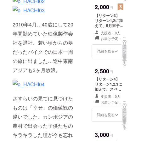
に出まし
2,000
円
た。
【リターン3】
リターン1,2に加
2010年4月…40歳にして20
今年の5月に
えて、5月末予定
の公開日から2ヶ
旅を終えや
年間勤めていた映像製作会
支援者：0人
月の間、完成版2
こ
お届け予定：
はり自分は
作品を高画質に
の
社を退社。若い頃からの夢
リ
てご覧頂ける
タ
この「映
ー
YOUTUBEの
ン
だったバイクでの日本一周
詳細を見る
像」の世界
を
URLをメッセー
選
択
で生きてい
の旅に出ました…途中東南
ジにてお送り致
す
る
します。 ※通常
くのだと決
アジアも3ヶ月放浪。
2,500
YOUTUBEで公
円
めました。
開される映像よ
【リターン4】
そして今ま
り高画質で、美
リターン1,2,3に
しい自然をより
でやりたく
加えて、スペ
明瞭にお楽しみ
シャルサンクス
てもなかな
頂けます。
支援者：0人
さすらいの果てに見つけた
として、5月末に
か出来な
こ
お届け予定：
公開予定の2作品
の
ものは「幸せ」の価値観の
リ
かった「映
の完全版エンド
タ
ー
クレジットにお
ン
詳細を見る
画」にチャ
違いでした。カンボジアの
を
名前（個人・法
選
択
レンジして
人・ニックネー
す
農村で出会った子供たちの
る
みようと決
ムなど文章でな
3,000
キラキラした瞳が今も忘れ
いものなら可）
円
意しまし
を掲載させてい