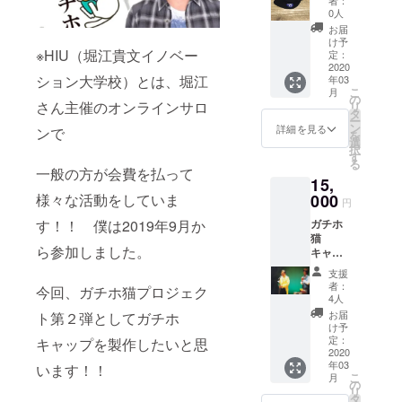
者：
チホ猫
0人
キャッ
お届
プ１個
け予
※HIU（堀江貴文イノベー
とお礼
定：
のお手
2020
ション大学校）とは、堀江
年03
紙を送
こ
月
らせて
の
さん主催のオンラインサロ
リ
頂きま
タ
ー
す♪♪ ※
ン
詳細を見る
ンで
を
消費
選
択
税、日
す
る
本国内
一般の方が会費を払って
15,
の送料
を含み
様々な活動をしていま
000
円
ます。
す！！ 僕は2019年9月か
ガチホ
猫
ら参加しました。
キャッ
プを直
支援
接お届
者：
今回、ガチホ猫プロジェク
けする
4人
ととも
お届
ト第２弾としてガチホ
に マ
け予
ギー塁
定：
キャップを製作したいと思
がマ
2020
年03
ジック
います！！
こ
月
を披露
の
リ
させて
タ