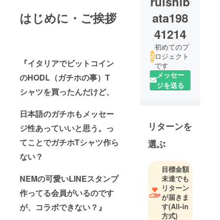
ruishib
はじめに・ご挨拶
ata198
41214
初めてのプ
ロジェクト
『イタリアでビットコイン
です
メッセー
のHODL（ガチホの事）T
ジを送る
シャツを買ったんだけど、
日本語のガチホもメッセー
リターンを
ジ性あっていいと思う。っ
てことでガチホTシャツ作ら
選ぶ
ない？
目標金額
NEMの可愛いLINEスタンプ
未達でも
リターン
作ってる会員がいるのです
が届きま
が、コラボできない？』
す
(All-in
方式)