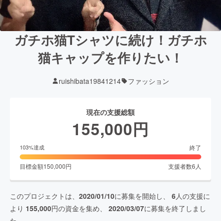
ガチホ猫Tシャツに続け！ガチホ
猫キャップを作りたい！
ruishibata19841214
ファッション
現在の支援総額
155,000
円
終了
103
%達成
目標金額
150,000
円
支援者数
6
人
このプロジェクトは、
2020/01/10
に募集を開始し、
6
人の支援に
より
155,000
円の資金を集め、
2020/03/07
に募集を終了しまし
た