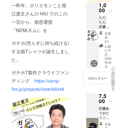
1,0
一昨年、ホリエモンこと堀
00
円
江貴文さんの HIU でのこの
ただ、
一言から、仮想通貨
ただ、
応援し
『NEM(ネム)』を
てくだ
支援
さる方
者：
へ。 応
2人
ガチホ(売らずに持ち続ける)
援、あ
お届
りがと
する猫Tシャツが誕生しまし
け予
うござ
定：
いま
2020
た。
年03
す！！
こ
月
『ガチ
の
リ
ガチホT製作クラウドファン
ホ』と
タ
ー
叫びな
ン
詳細を見る
ディング
https://camp-
を
がら
選
択
メール
す
fire.jp/projects/view/66048
る
を送ら
7,5
せて頂
きま
00
円
す！！
応援あ
りがと
うござ
いま
支援
す！ ガ