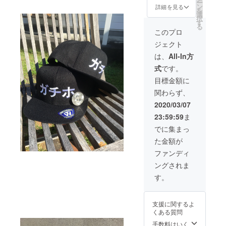
ー
いただ
ン
詳細を見る
を
きま
選
択
す！！
す
る
決め台
このプロ
詞は
ジェクト
『想定
内で
は、
All-In方
す』 各
式
です。
種イベ
ント等
目標金額に
どこで
関わらず、
もお呼
びくだ
2020/03/07
さい！
23:59:59
ま
※静岡駅
からの
でに集まっ
交通費
た金額が
を別途
ご用意
ファンディ
お願い
ングされま
しま
す。 ※
す。
マジッ
ク
ショー
支援に関するよ
の時間
くある質問
は15分
程度と
手数料はいく