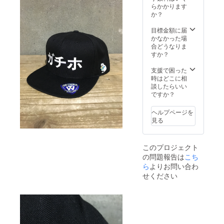
させて
らかかります
いただ
か？
きま
す。 ※
目標金額に届
日程は
かなかった場
メール
合どうなりま
で調整
すか？
しま
す。
支援で困った
時はどこに相
談したらいい
ですか？
ヘルプページを
見る
このプロジェクト
の問題報告は
こち
ら
よりお問い合わ
せください