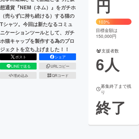
円
想通貨『NEM（ネム）』をガチホ
まちづくり・地域活性化
（売らずに持ち続ける）する猫の
103%
Tシャツ。今回は新たなるコミュ
目標金額は
CAMPFIRE for Social Good
CAMPFIRE Creation
ニケーションツールとして、ガチ
150,000円
CAMPFIREふるさと納税
machi-ya
コミュニティ
ホ猫キャップを製作する為のプロ
ジェクトを立ち上げました！！
支援者数
6
人
ポスト
シェア
LINEで送る
URLコピー
埋め込み
QRコード
募集終了まで残
り
終了