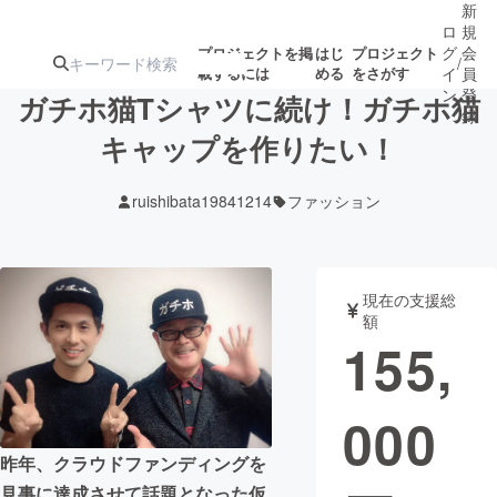
新
ロ
規
グ
会
プロジェクトを掲
はじ
プロジェクト
/
載するには
める
をさがす
イ
員
ン
登
ガチホ猫Tシャツに続け！ガチホ猫
録
キャップを作りたい！
人気のプロ
注目のリ
注目の新着プロ
募集終了が近いプ
もうすぐ公開
ruishibata19841214
ファッション
ジェクト
ターン
ジェクト
ロジェクト
されます
アート・写真
音楽
現在の支援総
額
155,
テクノロジー・ガジェット
ゲーム・サ
000
映像・映画
書籍・雑誌
昨年、クラウドファンディングを
ビジネス・起業
チャレンジ
見事に達成させて話題となった仮