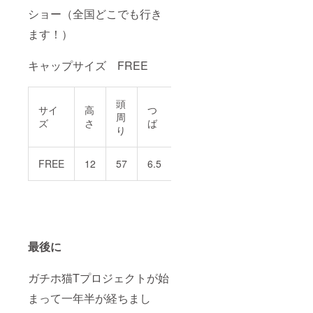
ショー（全国どこでも行き
ます！）
キャップサイズ FREE
頭
サイ
高
つ
周
ズ
さ
ば
り
FREE
12
57
6.5
最後に
ガチホ猫Tプロジェクトが始
まって一年半が経ちまし