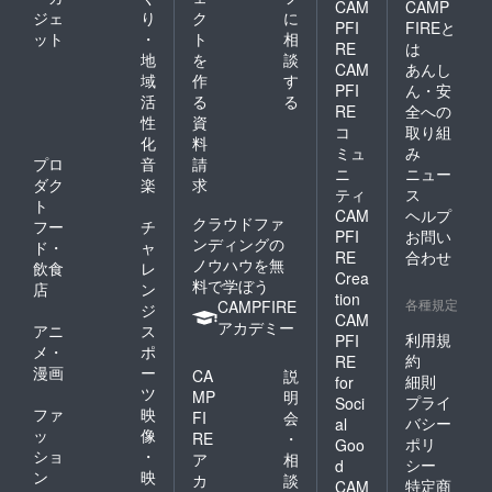
CAM
CAMP
ジェ
り
ク
に
PFI
FIREと
ット
・
ト
相
RE
は
地
を
談
CAM
あんし
域
作
す
PFI
ん・安
活
る
る
RE
全への
性
資
コ
取り組
化
料
ミュ
み
プロ
音
請
ニ
ニュー
ダク
楽
求
ティ
ス
ト
CAM
ヘルプ
クラウドファ
フー
チ
PFI
お問い
ンディングの
ド・
ャ
RE
合わせ
ノウハウを無
飲食
レ
Crea
料で学ぼう
店
ン
tion
各種規定
CAMPFIRE
ジ
CAM
アカデミー
アニ
ス
利用規
PFI
メ・
ポ
約
RE
漫画
ー
CA
説
細則
for
ツ
MP
明
プライ
Soci
ファ
映
FI
会
バシー
al
ッ
像
RE
・
ポリ
Goo
ショ
・
ア
相
シー
d
ン
映
カ
談
特定商
CAM