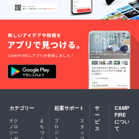
カテゴリー
起案サポート
サ
CAMP
ー
FIRE
テク
ま
プ
ス
ビ
につい
ノロ
ち
ロ
タ
ス
て
ジー
づ
ジ
ッ
・ガ
く
ェ
フ