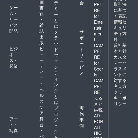
画
デ
会
取引法
PFI
ゲー
書
ミ
に基づ
RE
ム・
籍
ー
く表記
for
サー
・
と
情報セ
Ente
ビス
雑
は
キュリ
rtain
開発
誌
ク
サ
ティ方
men
出
ラ
ポ
針
t
版
ウ
ー
反社基
CAM
ビジ
ビ
ド
ト
本方針
PFI
ネ
ュ
フ
サ
カスタ
RE
ス・
ー
ァ
ー
マーハ
for
起業
テ
ン
ビ
ラスメ
Spor
ィ
デ
ス
ントに
ts
ー
ィ
対する
CAM
・
ン
考え方
PFI
ヘ
グ
クッ
RE
ル
と
キーポ
ふる
ス
は
リシー
さと
ケ
プ
実
納税
ア
ロ
施
AD
アー
舞
ジ
事
FOR
ト・
台
ェ
例
ALL
写真
・
ク
HIO
パ
ト