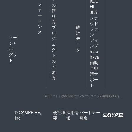
KOS
フ
の
HI
ォ
作
JFA
ー
り
クラ
マ
方
ウド
ン
プ
統
ファ
ス
ロ
計
ン
ソー
ジ
デ
ディ
シャ
ェ
ー
ング
ル
ク
タ
mac
グッ
ト
hi-ya
ド
の
補助
広
金申
め
請サ
方
ポー
ト
「QRコード」は株式会社デンソーウェーブの登録商標です。
© CAMPFIRE,
会社概
採用情
パートナー
Inc.
要
報
募集