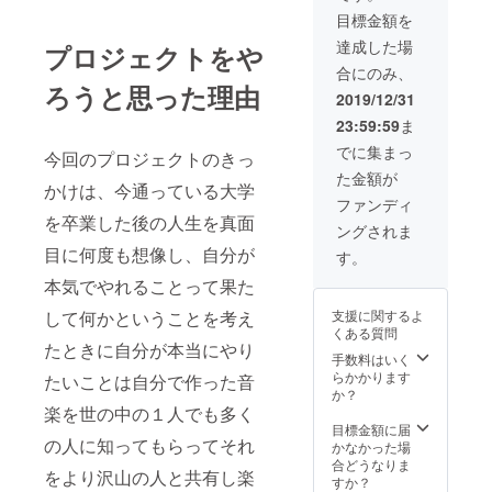
可)をPV
目標金額を
のエン
ドロー
達成した場
プロジェクトをや
ルに表
合にのみ、
示致し
ろうと思った理由
ます。
2019/12/31
※支援
23:59:59
ま
時、必
ず備考
でに集まっ
今回のプロジェクトのきっ
欄にご
た金額が
希望の
かけは、今通っている大学
お名前
ファンディ
をご記
を卒業した後の人生を真面
ングされま
入下さ
い。
目に何度も想像し、自分が
す。
本気でやれることって果た
して何かということを考え
支援に関するよ
くある質問
たときに自分が本当にやり
手数料はいく
らかかります
たいことは自分で作った音
か？
楽を世の中の１人でも多く
目標金額に届
の人に知ってもらってそれ
かなかった場
合どうなりま
をより沢山の人と共有し楽
すか？