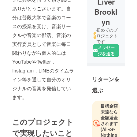
Liver
ありがとうございます。自
Brookl
分は普段大学で音楽のコー
yn
スの授業を受け、音楽サー
初めてのプ
クルや音楽の部活、音楽の
ロジェクト
です
実行委員として音楽に毎日
メッセー
関わりながら個人的には
ジを送る
YouTubeやTwitter，
Instagram，LINEのタイムラ
リターンを
イン等を通して自分のオリ
ジナルの音楽を発信してい
選ぶ
ます。
目標金額
未達なら
全額返金
このプロジェクト
されます
(All-or-
で実現したいこと
Nothing