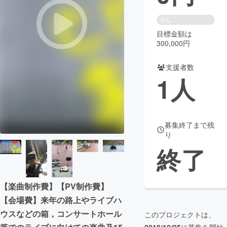
まちづくり・地域活性化
0%
目標金額は
300,000円
CAMPFIRE for Social Good
CAMPFIRE Creation
CAMPFIREふるさと納税
machi-ya
コミュニティ
支援者数
1
人
募集終了まで残
り
終了
【楽曲制作費】【PV制作費】
【会場費】来年の路上やライブハ
ウスなどの箱，コンサートホール
このプロジェクトは、