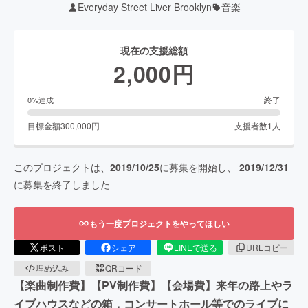
Everyday Street Liver Brooklyn
音楽
現在の支援総額
2,000
円
終了
0
%達成
目標金額
300,000
円
支援者数
1
人
このプロジェクトは、
2019/10/25
に募集を開始し、
2019/12/31
に募集を終了しました
もう一度プロジェクトをやってほしい
ポスト
シェア
LINEで送る
URLコピー
埋め込み
QRコード
【楽曲制作費】【PV制作費】【会場費】来年の路上やラ
イブハウスなどの箱，コンサートホール等でのライブに