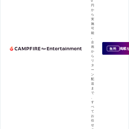
0
円
か
ら
実
施
可
能
。
企
画
掲載
無料
か
ら
リ
タ
ー
ン
配
送
ま
で
、
す
べ
て
お
任
せ