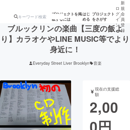
新
ロ
規
グ
会
プロジェクトを掲
はじ
プロジェクト
/
載するには
める
をさがす
イ
員
ン
登
ブルックリンの楽曲【三度の飯よ
録
り】カラオケやLINE MUSIC等でより
身近に！
人気のプロ
注目のリ
注目の新着プロ
募集終了が近いプ
もうすぐ公開
ジェクト
ターン
ジェクト
ロジェクト
されます
Everyday Street Liver Brooklyn
音楽
アート・写真
音楽
現在の支援総
テクノロジー・ガジェット
ゲーム・サ
額
2,00
映像・映画
書籍・雑誌
0
円
ビジネス・起業
チャレンジ