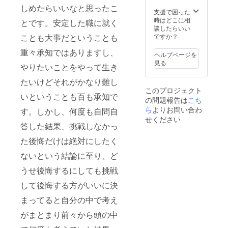
しめたらいいなと思ったこ
支援で困った
時はどこに相
とです。安定した職に就く
談したらいい
ことも大事だということも
ですか？
重々承知ではありますし、
ヘルプページを
見る
やりたいことをやって生き
たいけどそれがかなり難し
このプロジェクト
いということも百も承知で
の問題報告は
こち
ら
よりお問い合わ
す。しかし、何度も自問自
せください
答した結果、挑戦しなかっ
た後悔だけは絶対にしたく
ないという結論に至り、ど
うせ後悔するにしても挑戦
して後悔する方がいいに決
まってると自分の中で考え
がまとまり前々から頭の中