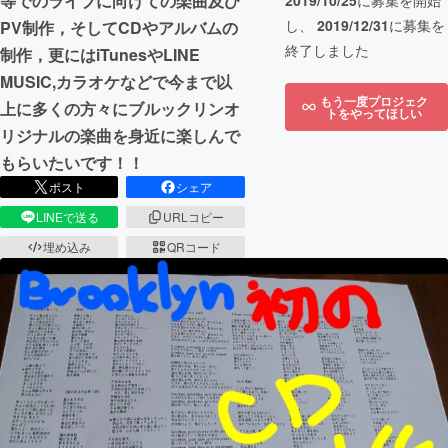
等でのライブに向けての楽曲及び
2019/10/25
に募集を開始
し、
2019/12/31
に募集を
PV制作，そしてCDやアルバムの
終了しました
制作，更にはiTunesやLINE
MUSIC,カラオケなどで今まで以
もう一度プロジェク
上に多くの方々にブルックリンオ
トをやってほしい
リジナルの楽曲を身近に楽しんで
もらいたいです！！
ポスト
シェア
LINEで送る
URLコピー
埋め込み
QRコード