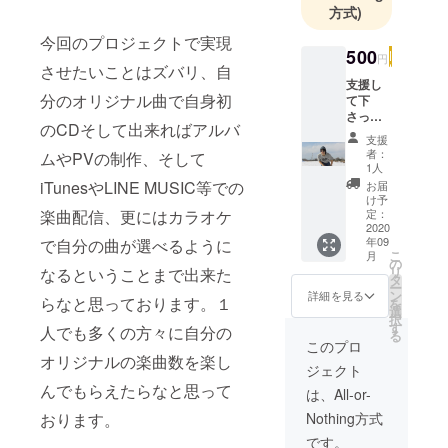
方式)
今回のプロジェクトで実現
500
円
させたいことはズバリ、自
支援し
分のオリジナル曲で自身初
て下
さった
のCDそして出来ればアルバ
方々へ
支援
のリ
者：
ムやPVの制作、そして
ターン
1人
として
iTunesやLINE MUSIC等での
お届
はサイ
け予
ン入り
楽曲配信、更にはカラオケ
定：
のCDを
2020
年09
で自分の曲が選べるように
お渡し
こ
月
致しま
の
リ
なるということまで出来た
す。ま
タ
ー
た500円
ン
詳細を見る
らなと思っております。１
を
以上を
選
択
支払っ
す
人でも多くの方々に自分の
る
て下
このプロ
さった
オリジナルの楽曲数を楽し
ジェクト
方々全
んでもらえたらなと思って
員のお
は、All-or-
名前(ペ
おります。
Nothing方式
ンネー
ムでも
です。