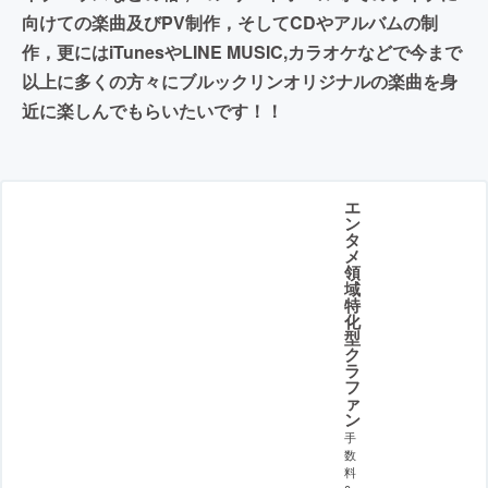
向けての楽曲及びPV制作，そしてCDやアルバムの制
作，更にはiTunesやLINE MUSIC,カラオケなどで今まで
以上に多くの方々にブルックリンオリジナルの楽曲を身
近に楽しんでもらいたいです！！
エ
ン
タ
メ
領
域
特
化
型
ク
ラ
フ
ァ
ン
手
数
料