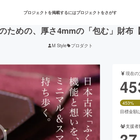
プロジェクトを掲載するには
プロジェクトをさがす
ための、厚さ4mmの「包む」財布【f
M Style
プロダクト
注目のリターン
注目の新着プロジェクト
募集終了が近いプロジェクト
も
現在の
音楽
舞台・パフォーマンス
45
ゲーム・サービス開発
フード・飲食店
453%
書籍・雑誌出版
アニメ・漫画
目標金額は1
支援者
チャレンジ
ビューティー・ヘルスケ
37