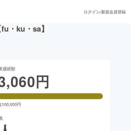
ログイン
/
新規会員登録
u・ku・sa】
うすぐ公開されます
支援総額
プロダクト
3,060
円
ファッション
スポーツ
00,000円
数
ア
ソーシャルグッド
人