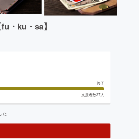
u・ku・sa】
終了
支援者数
37
人
した