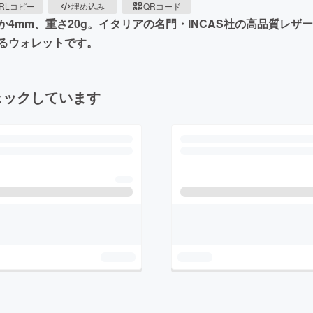
RLコピー
埋め込み
QRコード
4mm、重さ20g。イタリアの名門・INCAS社の高品質レ
るウォレットです。
ェックしています