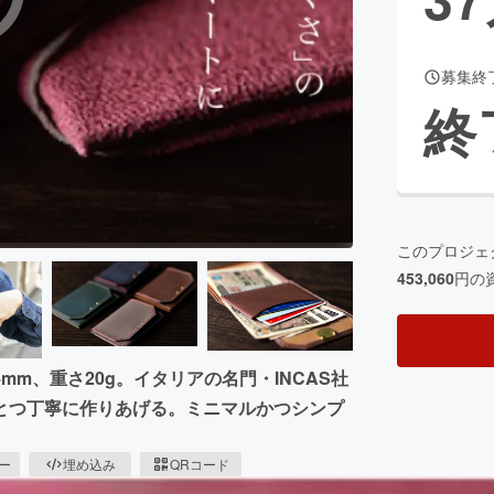
募集終
CAMPFIRE for Social Good
CAMPFIRE Creation
終
CAMPFIREふるさと納税
machi-ya
コミュニティ
このプロジェ
453,060
円の
m、重さ20g。イタリアの名門・INCAS社
とつ丁寧に作りあげる。ミニマルかつシンプ
ピー
埋め込み
QRコード