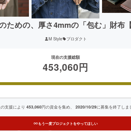
ための、厚さ4mmの「包む」財布【f
M Style
プロダクト
現在の支援総額
453,060
円
人の支援により
453,060
円の資金を集め、
2020/10/29
に募集を終了しま
もう一度プロジェクトをやってほしい