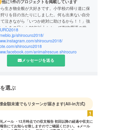
他に1件のプロジェクトを掲載しています
から生き物全般が大好きです。小学校の帰り道に保
犬狩りを目の当たりにしました。何も出来ない自分
くて泣きながら「いつか絶対に助けるから！！」強
ったあの日から30年以上かかって動物愛護の世界
URO2018
した。飼い主のいない猫への避妊去勢手術・救助・
ameblo.jp/shirocuro2018/
渡活動や啓発活動などのボランティアをしていま
/www.instagram.com/shirocuro2018/
note.com/shirocuro2018
屋市は犬の殺処分ゼロを達成しましたが猫はまだ続
/www.facebook.com/animalrescue.shirocuro
す。野良猫を減らしたい、ゼロにしたい。自分に出
は何か。
メッセージを送る
を選ぶ
標金額未達でもリターンが届きます
(All-in方式)
礼メール ・12月時点での収支報告 初回以降の経過や収支に
報告にてお知らせ致しますのでご確認ください。 ※メール