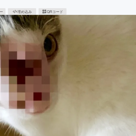
ピー
埋め込み
QRコード