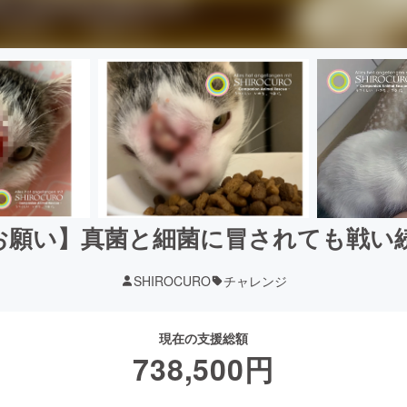
お願い】真菌と細菌に冒されても戦い
SHIROCURO
チャレンジ
現在の支援総額
738,500
円