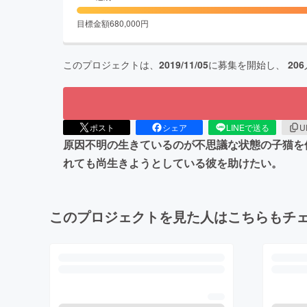
目標金額
680,000
円
このプロジェクトは、
2019/11/05
に募集を開始し、
206
ポスト
シェア
LINEで送る
U
原因不明の生きているのが不思議な状態の子猫を
れても尚生きようとしている彼を助けたい。
このプロジェクトを見た人はこちらもチ