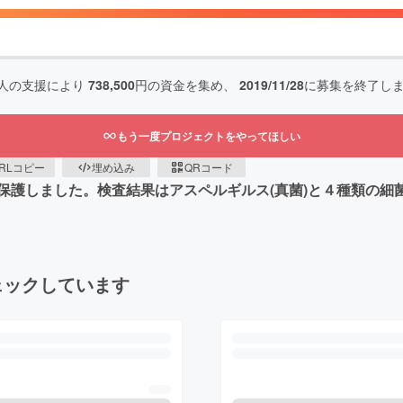
人の支援により
738,500
円の資金を集め、
2019/11/28
に募集を終了し
もう一度プロジェクトをやってほしい
RLコピー
埋め込み
QRコード
保護しました。検査結果はアスペルギルス(真菌)と４種類の細
ェックしています