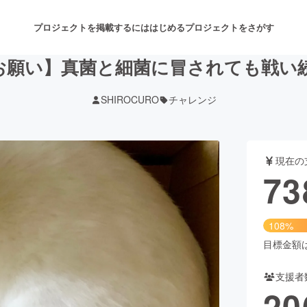
プロジェクトを掲載するには
はじめる
プロジェクトをさがす
お願い】真菌と細菌に冒されても戦い
SHIROCURO
チャレンジ
注目のリターン
注目の新着プロジェクト
募集終了が近いプロジェクト
も
現在の
音楽
舞台・パフォーマンス
73
ゲーム・サービス開発
フード・飲食店
108%
書籍・雑誌出版
アニメ・漫画
目標金額は6
支援者
チャレンジ
ビューティー・ヘルスケ
20