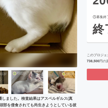
募集終
CAMPFIRE for Social Good
CAMPFIRE Creation
終
CAMPFIREふるさと納税
machi-ya
コミュニティ
このプロジェ
738,500
円の
護しました。検査結果はアスペルギルス(真
に頭部を侵食されても尚生きようとしている彼