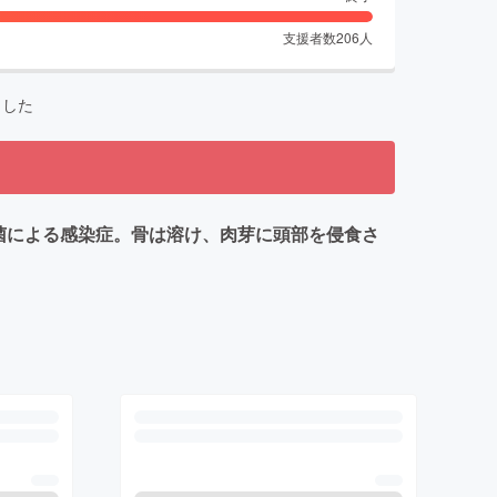
支援者数
206
人
ました
菌による感染症。骨は溶け、肉芽に頭部を侵食さ