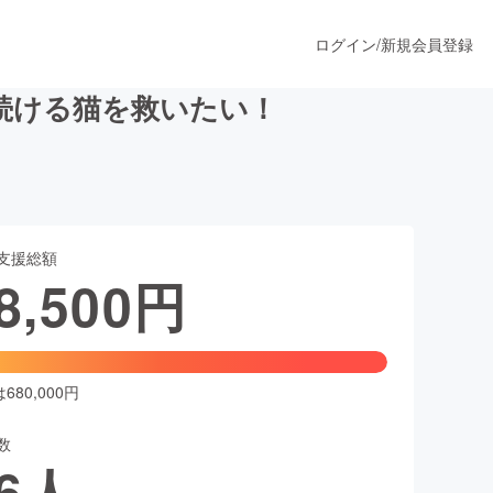
ログイン
/
新規会員登録
続ける猫を救いたい！
うすぐ公開されます
支援総額
プロダクト
8,500
円
ファッション
スポーツ
80,000円
数
ア
ソーシャルグッド
6
人