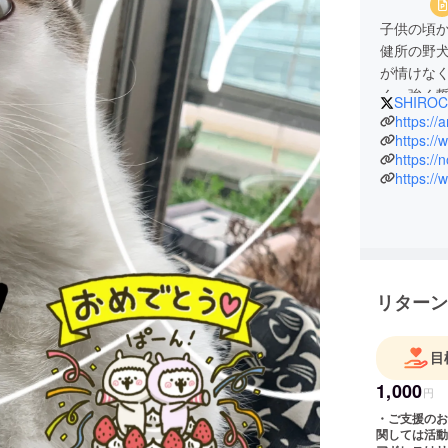
子供の頃
健所の野
が情けな
く、強く誓
SHIROC
を知りま
https://
保護・譲
https:/
https://
す。名古
https:/
いていま
来ること
リターン
目
1,000
円
・ご支援のお
関しては活動