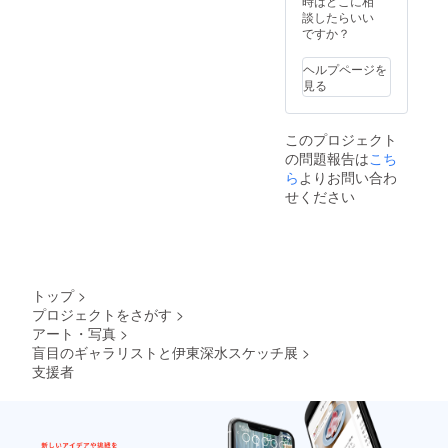
はな
時はどこに相
ではあ
い、ど
談したらいい
ります
こかリ
ですか？
が、本
アリ
画集に
ティに
ヘルプページを
ては、
てモダ
見る
植物や
ンなス
布袋
ケッチ
様、ポ
たちで
このプロジェクト
ンチ絵
す。 ご
の問題報告は
こち
なども
支援の
納めら
ら
よりお問い合わ
際に、
れてい
ご希望
せください
ます。
を備考
本画に
欄にご
はな
記入く
い、リ
ださ
アリ
い。
ティに
トップ
>
てモダ
プロジェクトをさがす
>
ンなス
アート・写真
>
ケッチ
をお楽
盲目のギャラリストと伊東深水スケッチ展
>
しみく
支援者
ださ
い。 ご
支援の
際に、
ご希望