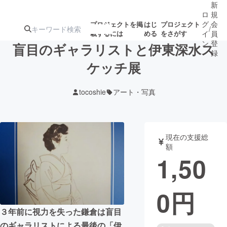
新
ロ
規
グ
会
プロジェクトを掲
はじ
プロジェクト
/
載するには
める
をさがす
イ
員
ン
登
盲目のギャラリストと伊東深水ス
録
ケッチ展
人気のプロ
注目のリ
注目の新着プロ
募集終了が近いプ
もうすぐ公開
tocoshie
アート・写真
ジェクト
ターン
ジェクト
ロジェクト
されます
アート・写真
音楽
現在の支援総
額
1,50
テクノロジー・ガジェット
ゲーム・サ
0
円
映像・映画
書籍・雑誌
３年前に視力を失った鎌倉は盲目
ビジネス・起業
チャレンジ
のギャラリストによる最後の「伊