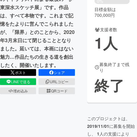
0%
東深水スケッチ展」です。作品
目標金額は
まちづくり・地域活性化
700,000円
は、すべて本物です。これまで記
憶をたよりに営んでこられました
支援者数
CAMPFIRE for Social Good
CAMPFIRE Creation
が、「限界」とのことから、2020
1
人
CAMPFIREふるさと納税
machi-ya
コミュニティ
年3月末日にて閉じることとなり
ました。延いては、本画にはない
魅力…作品たちの生きる道を創出
募集終了まで残
したく、開催いたします。
り
ポスト
シェア
終了
LINEで送る
URLコピー
埋め込み
QRコード
このプロジェクトは、
2019/11/01
に募集を開始
し、
1
人の支援により