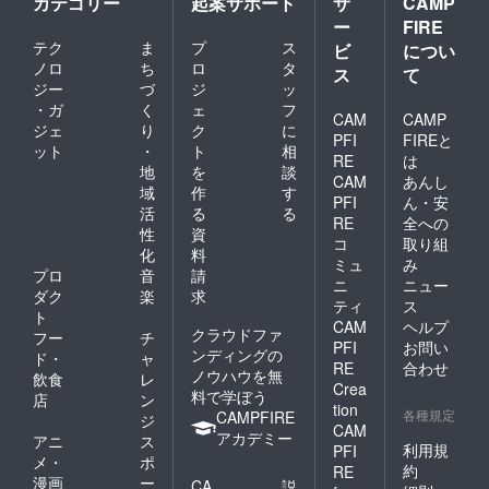
カテゴリー
起案サポート
サ
CAMP
ー
FIRE
テク
ま
プ
ス
ビ
につい
ノロ
ち
ロ
タ
ス
て
ジー
づ
ジ
ッ
・ガ
く
ェ
フ
CAM
CAMP
ジェ
り
ク
に
PFI
FIREと
ット
・
ト
相
RE
は
地
を
談
CAM
あんし
域
作
す
PFI
ん・安
活
る
る
RE
全への
性
資
コ
取り組
化
料
ミュ
み
プロ
音
請
ニ
ニュー
ダク
楽
求
ティ
ス
ト
CAM
ヘルプ
クラウドファ
フー
チ
PFI
お問い
ンディングの
ド・
ャ
RE
合わせ
ノウハウを無
飲食
レ
Crea
料で学ぼう
店
ン
tion
各種規定
CAMPFIRE
ジ
CAM
アカデミー
アニ
ス
利用規
PFI
メ・
ポ
約
RE
漫画
ー
CA
説