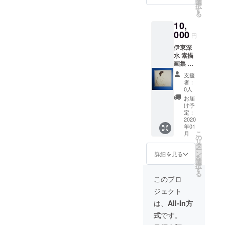
いたし
選
択
ます。
す
る
A4サイ
10,
ズ、カ
ラー、
000
円
約80頁
伊東深
／１巻
水 素描
(冊) 同
画集 第
画集編
１巻～
者は、
支援
第４巻
今回の
者：
(各非売
展覧会
0人
品)全巻
の主人
お届
をお送
公のひ
け予
りいた
とりで
定：
しま
2020
もある
年01
す。 A4
盲目の
こ
月
サイ
ギャラ
の
リ
ズ、カ
リスト
タ
ー
ラー、
による
ン
詳細を見る
を
約80頁
もので
選
択
／１巻
あり、
す
る
(冊) 同
所有作
このプロ
画集編
品の集
ジェクト
者は、
大成と
今回の
して、
は、
All-In方
展覧会
かつて
式
です。
の主人
視力を
公のひ