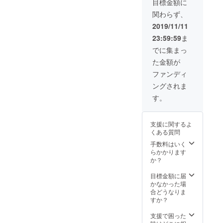
失う前
目標金額に
とりで
にまと
関わらず、
もある
められ
盲目の
ていた
2019/11/11
ギャラ
もの(画
23:59:59
ま
リスト
集)を提
による
供させ
でに集まっ
もので
ていた
た金額が
あり、
だきま
所有作
す。 美
ファンディ
品の集
人画に
ングされま
大成と
て知ら
して、
れる伊
す。
かつて
東深水
視力を
ではあ
失う前
ります
支援に関するよ
にまと
が、本
くある質問
められ
画集に
ていた
ては、
手数料はいく
もの(画
植物や
らかかります
集)を提
布袋
か？
供させ
様、ポ
ていた
ンチ絵
目標金額に届
だきま
なども
かなかった場
す。 美
納めら
合どうなりま
人画に
れてい
すか？
て知ら
ます。
れる伊
本画に
支援で困った
東深水