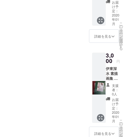
す。か
お届
つての
け予
展覧会
定：
パンフ
2020
年01
レット
こ
月
です。A
の
リ
５サイ
タ
ー
ズ、カ
ン
詳細を見る
を
ラーで
選
択
す。表
す
る
紙は
3,0
「宋
磁」と
00
円
いう作
伊東深
品であ
水 素描
り、今
画集 第
回の展
１巻～
覧会に
支援
第４巻
ては同
者：
(各非売
スケッ
0人
品)のう
チもお
お届
ち、御
譲り(販
け予
希望の
売)予定
定：
一冊(巻)
2020
となっ
年01
をお選
ていま
こ
月
びいた
す。
の
リ
だき、
タ
ー
お送り
ン
詳細を見る
を