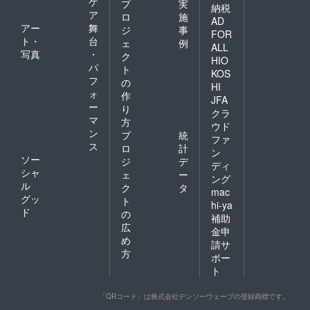
ケ
プ
実
納税
ア
ロ
施
AD
アー
舞
ジ
事
FOR
ト・
台
ェ
例
ALL
写真
・
ク
HIO
パ
ト
KOS
フ
の
HI
ォ
作
JFA
ー
り
クラ
マ
方
ウド
ン
プ
統
ファ
ス
ロ
計
ン
ソー
ジ
デ
ディ
シャ
ェ
ー
ング
ル
ク
タ
mac
グッ
ト
hi-ya
ド
の
補助
広
金申
め
請サ
方
ポー
ト
「QRコード」は株式会社デンソーウェーブの登録商標です。