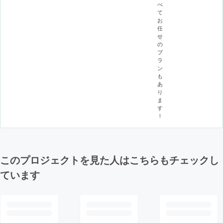
べ
て
お
任
せ
の
プ
ラ
ン
も
あ
り
ま
す
！
このプロジェクトを見た人はこちらもチェックし
ています