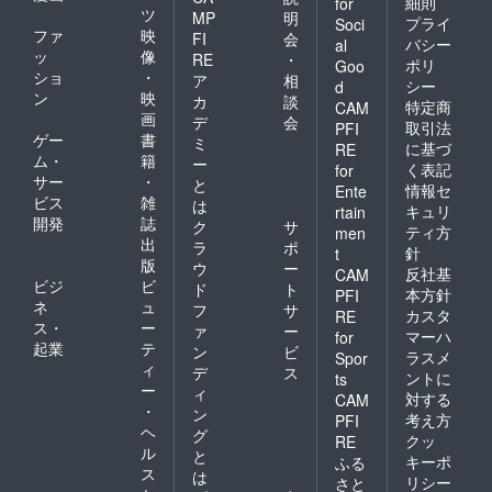
細則
for
ツ
MP
明
プライ
Soci
ファ
映
FI
会
バシー
al
ッ
像
RE
・
ポリ
Goo
ショ
・
ア
相
シー
d
ン
映
カ
談
特定商
CAM
画
デ
会
取引法
PFI
ゲー
書
ミ
に基づ
RE
ム・
籍
ー
く表記
for
サー
・
と
情報セ
Ente
ビス
雑
は
キュリ
rtain
開発
誌
ク
サ
ティ方
men
出
ラ
ポ
針
t
版
ウ
ー
反社基
CAM
ビジ
ビ
ド
ト
本方針
PFI
ネ
ュ
フ
サ
カスタ
RE
ス・
ー
ァ
ー
マーハ
for
起業
テ
ン
ビ
ラスメ
Spor
ィ
デ
ス
ントに
ts
ー
ィ
対する
CAM
・
ン
考え方
PFI
ヘ
グ
クッ
RE
ル
と
キーポ
ふる
ス
は
リシー
さと