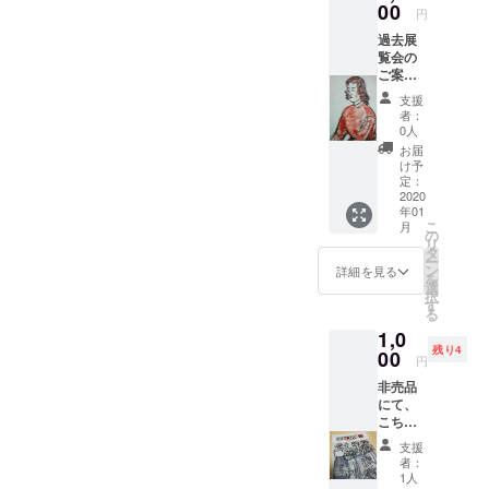
00
円
過去展
覧会の
ご案
内・ポ
支援
スト
者：
カード
0人
６種類
お届
を一組
け予
として
定：
差し上
2020
年01
げま
こ
月
す。女
の
リ
優京マ
タ
ー
チ子さ
ン
詳細を見る
を
んを描
選
択
いたも
す
る
のほ
1,0
か…
残り4
00
円
非売品
にて、
こちら
は残部
支援
の限り
者：
の品で
1人