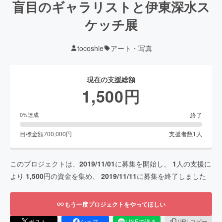
盲目のギャラリストと伊東深水ス
ケッチ展
tocoshie
アート・写真
現在の支援総額
1,500
円
終了
0
%達成
目標金額
700,000
円
支援者数
1
人
このプロジェクトは、
2019/11/01
に募集を開始し、
1
人の支援に
より
1,500
円の資金を集め、
2019/11/11
に募集を終了しました
もう一度プロジェクトをやってほしい
ポスト
シェア
LINEで送る
URLコピー