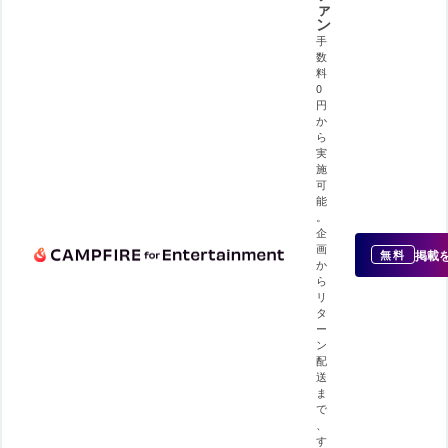
ァ
ン
手
数
料
0
円
か
ら
実
施
可
能
。
企
画
掲載
無料
か
ら
リ
タ
ー
ン
配
送
ま
で
、
す