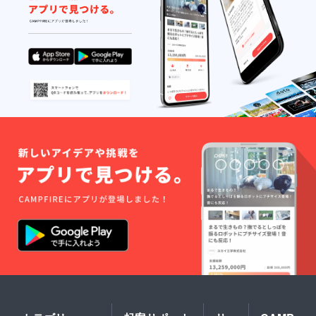
を備考
欄にご
記入く
ださ
い。