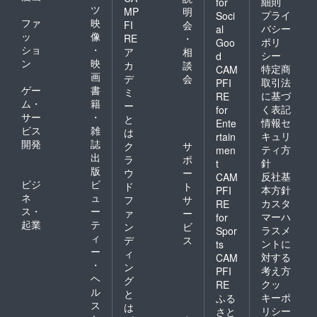
細則
for
ツ
MP
明
プライ
Soci
ファ
映
FI
会
バシー
al
ッ
像
RE
・
ポリ
Goo
ショ
・
ア
相
シー
d
ン
映
カ
談
特定商
CAM
画
デ
会
取引法
PFI
ゲー
書
ミ
に基づ
RE
ム・
籍
ー
く表記
for
サー
・
と
情報セ
Ente
ビス
雑
は
キュリ
rtain
開発
誌
ク
サ
ティ方
men
出
ラ
ポ
針
t
版
ウ
ー
反社基
CAM
ビジ
ビ
ド
ト
本方針
PFI
ネ
ュ
フ
サ
カスタ
RE
ス・
ー
ァ
ー
マーハ
for
起業
テ
ン
ビ
ラスメ
Spor
ィ
デ
ス
ントに
ts
ー
ィ
対する
CAM
・
ン
考え方
PFI
ヘ
グ
クッ
RE
ル
と
キーポ
ふる
ス
は
リシー
さと