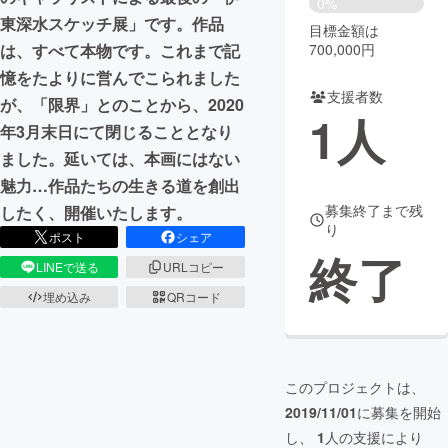
0%
東深水スケッチ展」です。作品
目標金額は
まちづくり・地域活性化
700,000円
は、すべて本物です。これまで記
憶をたよりに営んでこられました
支援者数
CAMPFIRE for Social Good
CAMPFIRE Creation
が、「限界」とのことから、2020
1
人
CAMPFIREふるさと納税
machi-ya
コミュニティ
年3月末日にて閉じることとなり
ました。延いては、本画にはない
魅力…作品たちの生きる道を創出
募集終了まで残
したく、開催いたします。
り
ポスト
シェア
終了
LINEで送る
URLコピー
埋め込み
QRコード
このプロジェクトは、
2019/11/01
に募集を開始
し、
1
人の支援により