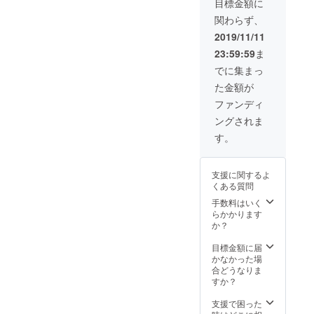
失う前
目標金額に
とりで
にまと
関わらず、
もある
められ
盲目の
ていた
2019/11/11
ギャラ
もの(画
23:59:59
ま
リスト
集)を提
による
供させ
でに集まっ
もので
ていた
た金額が
あり、
だきま
所有作
す。 美
ファンディ
品の集
人画に
ングされま
大成と
て知ら
して、
れる伊
す。
かつて
東深水
視力を
ではあ
失う前
ります
支援に関するよ
にまと
が、本
くある質問
められ
画集に
ていた
ては、
手数料はいく
もの(画
植物や
らかかります
集)を提
布袋
か？
供させ
様、ポ
ていた
ンチ絵
目標金額に届
だきま
なども
かなかった場
す。 美
納めら
合どうなりま
人画に
れてい
すか？
て知ら
ます。
れる伊
本画に
支援で困った
東深水