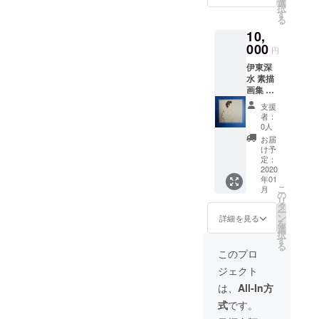
いたし
選
択
ます。
す
る
A4サイ
10,
ズ、カ
ラー、
000
円
約80頁
伊東深
／１巻
水 素描
(冊) 同
画集 第
画集編
１巻～
者は、
支援
第４巻
今回の
者：
(各非売
展覧会
0人
品)全巻
の主人
お届
をお送
公のひ
け予
りいた
とりで
定：
しま
2020
もある
年01
す。 A4
盲目の
こ
月
サイ
ギャラ
の
リ
ズ、カ
リスト
タ
ー
ラー、
による
ン
詳細を見る
を
約80頁
もので
選
択
／１巻
あり、
す
る
(冊) 同
所有作
このプロ
画集編
品の集
ジェクト
者は、
大成と
今回の
して、
は、
All-In方
展覧会
かつて
式
です。
の主人
視力を
公のひ