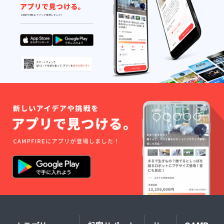
を備考
欄にご
記入く
ださ
い。