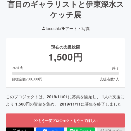
盲目のギャラリストと伊東深水ス
ケッチ展
tocoshie
アート・写真
現在の支援総額
1,500
円
終了
0
%達成
目標金額
700,000
円
支援者数
1
人
このプロジェクトは、
2019/11/01
に募集を開始し、
1
人の支援に
より
1,500
円の資金を集め、
2019/11/11
に募集を終了しました
もう一度プロジェクトをやってほしい
ポスト
シェア
LINEで送る
URLコピー