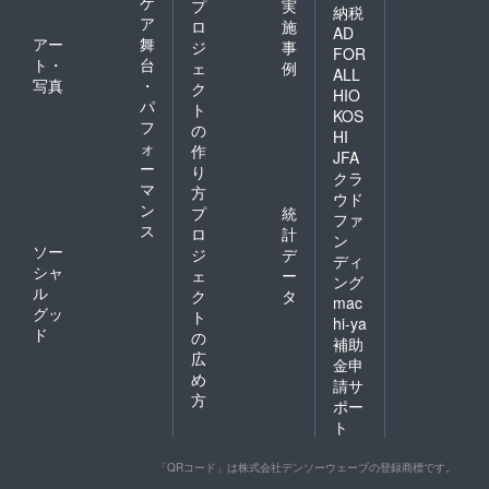
ケ
プ
実
納税
ア
ロ
施
AD
アー
舞
ジ
事
FOR
ト・
台
ェ
例
ALL
写真
・
ク
HIO
パ
ト
KOS
フ
の
HI
ォ
作
JFA
ー
り
クラ
マ
方
ウド
ン
プ
統
ファ
ス
ロ
計
ン
ソー
ジ
デ
ディ
シャ
ェ
ー
ング
ル
ク
タ
mac
グッ
ト
hi-ya
ド
の
補助
広
金申
め
請サ
方
ポー
ト
「QRコード」は株式会社デンソーウェーブの登録商標です。