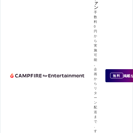
ァ
ン
手
数
料
0
円
か
ら
実
施
可
能
。
企
画
掲載
無料
か
ら
リ
タ
ー
ン
配
送
ま
で
、
す