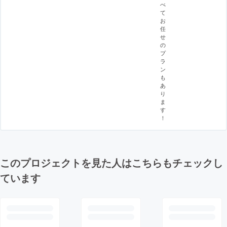
べ
て
お
任
せ
の
プ
ラ
ン
も
あ
り
ま
す
！
このプロジェクトを見た人はこちらもチェックし
ています