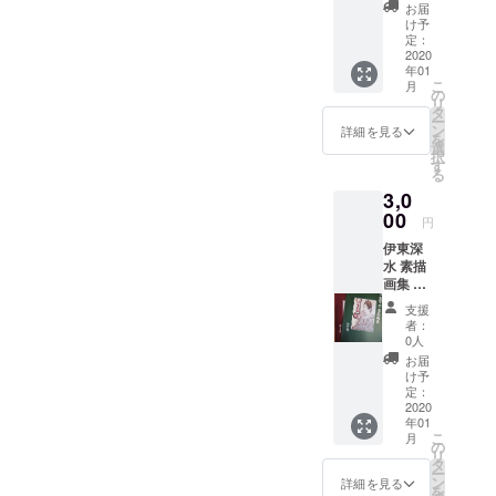
す。か
お届
つての
け予
展覧会
定：
パンフ
2020
年01
レット
こ
月
です。A
の
リ
５サイ
タ
ー
ズ、カ
ン
詳細を見る
を
ラーで
選
択
す。表
す
る
紙は
3,0
「宋
磁」と
00
円
いう作
伊東深
品であ
水 素描
り、今
画集 第
回の展
１巻～
覧会に
支援
第４巻
ては同
者：
(各非売
スケッ
0人
品)のう
チもお
お届
ち、御
譲り(販
け予
希望の
売)予定
定：
一冊(巻)
2020
となっ
年01
をお選
ていま
こ
月
びいた
す。
の
リ
だき、
タ
ー
お送り
ン
詳細を見る
を