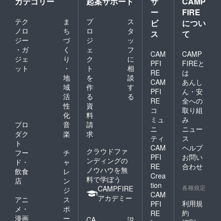
カテゴリー
起案サポート
サ
CAMP
ー
FIRE
テク
ま
プ
ス
ビ
につい
ノロ
ち
ロ
タ
ス
て
ジー
づ
ジ
ッ
・ガ
く
ェ
フ
CAM
CAMP
ジェ
り
ク
に
PFI
FIREと
ット
・
ト
相
RE
は
地
を
談
CAM
あんし
域
作
す
PFI
ん・安
活
る
る
RE
全への
性
資
コ
取り組
化
料
ミュ
み
プロ
音
請
ニ
ニュー
ダク
楽
求
ティ
ス
ト
CAM
ヘルプ
クラウドファ
フー
チ
PFI
お問い
ンディングの
ド・
ャ
RE
合わせ
ノウハウを無
飲食
レ
Crea
料で学ぼう
店
ン
tion
各種規定
CAMPFIRE
ジ
CAM
アカデミー
アニ
ス
利用規
PFI
メ・
ポ
約
RE
漫画
ー
CA
説