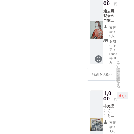
00
円
過去展
覧会の
ご案
内・ポ
支援
スト
者：
カード
0人
６種類
お届
を一組
け予
として
定：
差し上
2020
年01
げま
こ
月
す。女
の
リ
優京マ
タ
ー
チ子さ
ン
詳細を見る
を
んを描
選
択
いたも
す
る
のほ
1,0
か…
残り4
00
円
非売品
にて、
こちら
は残部
支援
の限り
者：
の品で
1人