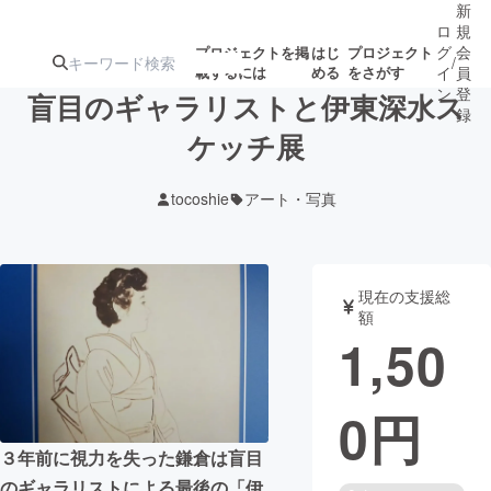
新
ロ
規
グ
会
プロジェクトを掲
はじ
プロジェクト
/
載するには
める
をさがす
イ
員
ン
登
盲目のギャラリストと伊東深水ス
録
ケッチ展
人気のプロ
注目のリ
注目の新着プロ
募集終了が近いプ
もうすぐ公開
tocoshie
アート・写真
ジェクト
ターン
ジェクト
ロジェクト
されます
アート・写真
音楽
現在の支援総
額
1,50
テクノロジー・ガジェット
ゲーム・サ
0
円
映像・映画
書籍・雑誌
３年前に視力を失った鎌倉は盲目
ビジネス・起業
チャレンジ
のギャラリストによる最後の「伊