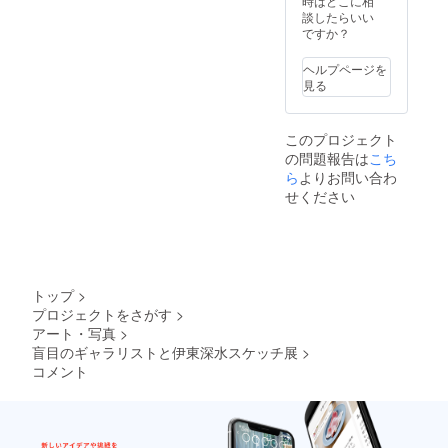
はな
時はどこに相
ではあ
い、ど
談したらいい
ります
こかリ
ですか？
が、本
アリ
画集に
ティに
ヘルプページを
ては、
てモダ
見る
植物や
ンなス
布袋
ケッチ
様、ポ
たちで
このプロジェクト
ンチ絵
す。 ご
の問題報告は
こち
なども
支援の
納めら
ら
よりお問い合わ
際に、
れてい
ご希望
せください
ます。
を備考
本画に
欄にご
はな
記入く
い、リ
ださ
アリ
い。
ティに
トップ
>
てモダ
プロジェクトをさがす
>
ンなス
アート・写真
>
ケッチ
をお楽
盲目のギャラリストと伊東深水スケッチ展
>
しみく
コメント
ださ
い。 ご
支援の
際に、
ご希望