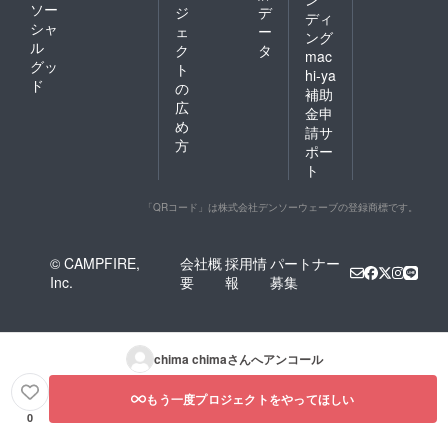
ソー
ジ
デ
ディ
シャ
ェ
ー
ング
ル
ク
タ
mac
グッ
ト
hi-ya
ド
の
補助
広
金申
め
請サ
方
ポー
ト
「QRコード」は株式会社デンソーウェーブの登録商標です。
© CAMPFIRE,
会社概
採用情
パートナー
Inc.
要
報
募集
chima chima
さんへアンコール
もう一度プロジェクトをやってほしい
0