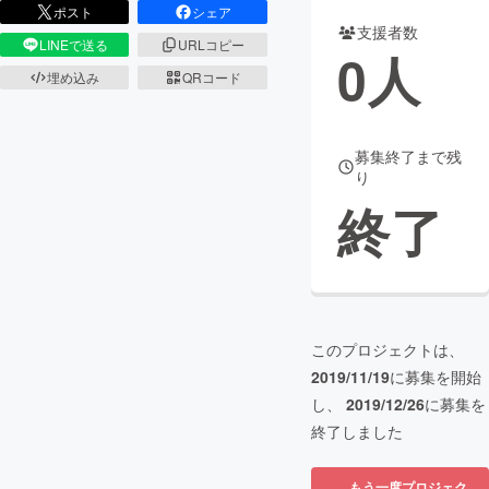
ポスト
シェア
支援者数
まちづくり・地域活性化
LINEで送る
URLコピー
0
人
埋め込み
QRコード
CAMPFIRE for Social Good
CAMPFIRE Creation
CAMPFIREふるさと納税
machi-ya
コミュニティ
募集終了まで残
り
終了
このプロジェクトは、
2019/11/19
に募集を開始
し、
2019/12/26
に募集を
終了しました
もう一度プロジェク