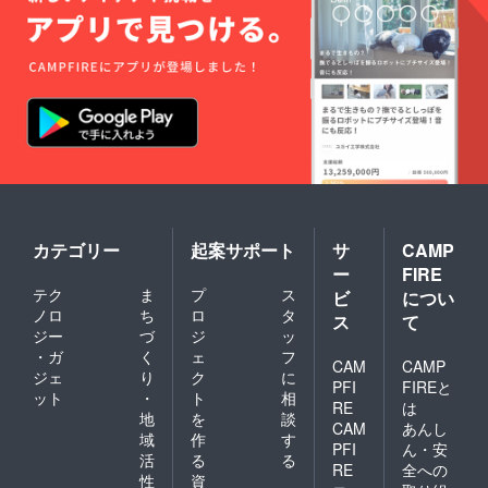
カテゴリー
起案サポート
サ
CAMP
ー
FIRE
テク
ま
プ
ス
ビ
につい
ノロ
ち
ロ
タ
ス
て
ジー
づ
ジ
ッ
・ガ
く
ェ
フ
CAM
CAMP
ジェ
り
ク
に
PFI
FIREと
ット
・
ト
相
RE
は
地
を
談
CAM
あんし
域
作
す
PFI
ん・安
活
る
る
RE
全への
性
資