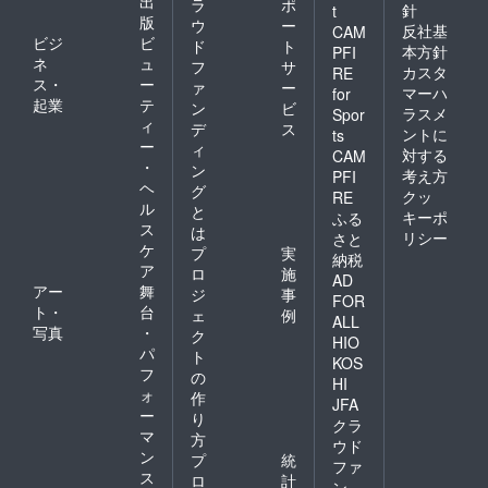
出
ラ
ポ
針
t
版
ウ
ー
反社基
CAM
ビジ
ビ
ド
ト
本方針
PFI
ネ
ュ
フ
サ
カスタ
RE
ス・
ー
ァ
ー
マーハ
for
起業
テ
ン
ビ
ラスメ
Spor
ィ
デ
ス
ントに
ts
ー
ィ
対する
CAM
・
ン
考え方
PFI
ヘ
グ
クッ
RE
ル
と
キーポ
ふる
ス
は
リシー
さと
ケ
プ
実
納税
ア
ロ
施
AD
アー
舞
ジ
事
FOR
ト・
台
ェ
例
ALL
写真
・
ク
HIO
パ
ト
KOS
フ
の
HI
ォ
作
JFA
ー
り
クラ
マ
方
ウド
ン
プ
統
ファ
ス
ロ
計
ン