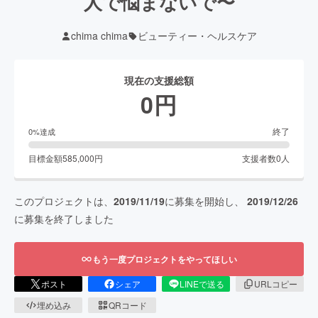
人で悩まないで〜
chima chima
ビューティー・ヘルスケア
現在の支援総額
0
円
終了
0
%達成
目標金額
585,000
円
支援者数
0
人
このプロジェクトは、
2019/11/19
に募集を開始し、
2019/12/26
に募集を終了しました
もう一度プロジェクトをやってほしい
ポスト
シェア
LINEで送る
URLコピー
埋め込み
QRコード