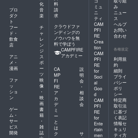
コ
取り組
化
料
ミュ
み
プロ
音
請
ニ
ニュー
ダク
楽
求
ティ
ス
ト
CAM
ヘルプ
クラウドファ
フー
チ
PFI
お問い
ンディングの
ド・
ャ
RE
合わせ
ノウハウを無
飲食
レ
Crea
料で学ぼう
店
ン
tion
各種規定
CAMPFIRE
ジ
CAM
アカデミー
アニ
ス
利用規
PFI
メ・
ポ
約
RE
漫画
ー
CA
説
細則
for
ツ
MP
明
プライ
Soci
ファ
映
FI
会
バシー
al
ッ
像
RE
・
ポリ
Goo
ショ
・
ア
相
シー
d
ン
映
カ
談
特定商
CAM
画
デ
会
取引法
PFI
ゲー
書
ミ
に基づ
RE
ム・
籍
ー
く表記
for
サー
・
と
情報セ
Ente
ビス
雑
は
キュリ
rtain
開発
誌
ク
サ
ティ方
men