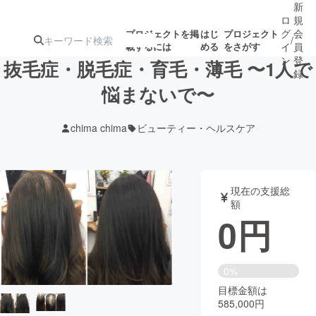
新
ロ
規
グ
会
プロジェクトを掲
はじ
プロジェクト
/
載するには
める
をさがす
イ
員
ン
登
抜毛症・脱毛症・育毛・薄毛 〜1人で
録
悩まないで〜
人気のプロ
注目のリ
注目の新着プロ
募集終了が近いプ
もうすぐ公開
chima chima
ビューティー・ヘルスケア
ジェクト
ターン
ジェクト
ロジェクト
されます
アート・写真
音楽
現在の支援総
額
0
円
テクノロジー・ガジェット
ゲーム・サ
映像・映画
書籍・雑誌
0%
目標金額は
585,000円
ビジネス・起業
チャレンジ