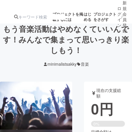
新
ロ
規
グ
会
プロジェクトを掲
はじ
プロジェクト
/
載するには
める
をさがす
イ
員
ン
登
もう音楽活動はやめなくていいんで
録
す！みんなで集まって思いっきり楽
しもう！
人気のプロ
注目のリ
注目の新着プロ
募集終了が近いプ
もうすぐ公開
ジェクト
ターン
ジェクト
ロジェクト
されます
minimalistsakky
音楽
アート・写真
音楽
現在の支援総
テクノロジー・ガジェット
ゲーム・サ
額
0
円
映像・映画
書籍・雑誌
0%
ビジネス・起業
チャレンジ
目標金額は