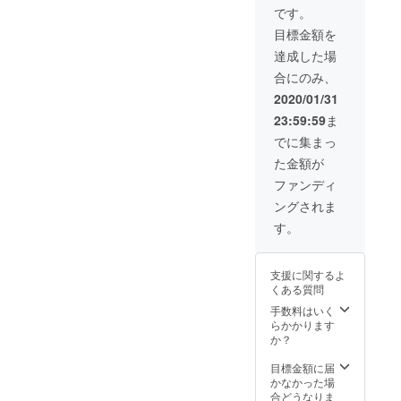
らはやりた
です。
いことだけ
目標金額を
をやってい
達成した場
合にのみ、
2020/01/31
23:59:59
ま
でに集まっ
た金額が
ファンディ
ングされま
す。
支援に関するよ
くある質問
手数料はいく
らかかります
か？
目標金額に届
かなかった場
合どうなりま