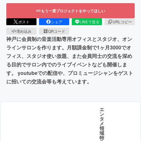
もう一度プロジェクトをやってほしい
ポスト
シェア
LINEで送る
URLコピー
埋め込み
QRコード
神戸に会員制の音楽活動専用オフィスとスタジオ、オン
ラインサロンを作ります。月額課金制で1ヶ月3000でオ
フィス、スタジオ使い放題、また会員同士の交流を深め
る目的でサロン内でのライブイベントなども開催しま
す。 youtubeでの配信や、プロミュージシャンをゲスト
に招いての交流会等も考えています。
エ
ン
タ
メ
領
域
特