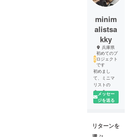
minim
alistsa
kky
兵庫県
初めてのプ
ロジェクト
です
初めまし
て、ミニマ
リストの
さっきぃー
メッセー
と申しま
ジを送る
す。
現在、兵庫
県神戸市垂
リターンを
水区で会社
員をやって
選ぶ