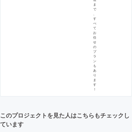
ま
で
、
す
べ
て
お
任
せ
の
プ
ラ
ン
も
あ
り
ま
す
！
このプロジェクトを見た人はこちらもチェックし
ています