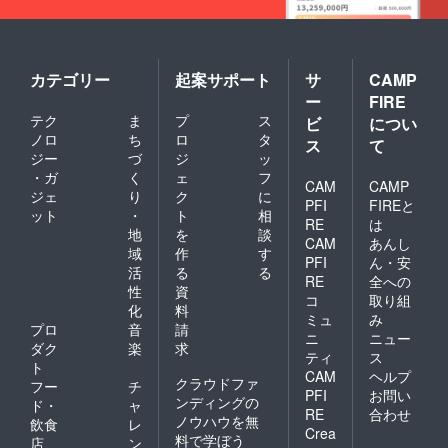
カテゴリー
起案サポート
サ
CAMP
ー
FIRE
テク
ま
プ
ス
ビ
につい
ノロ
ち
ロ
タ
ス
て
ジー
づ
ジ
ッ
・ガ
く
ェ
フ
CAM
CAMP
ジェ
り
ク
に
PFI
FIREと
ット
・
ト
相
RE
は
地
を
談
CAM
あんし
域
作
す
PFI
ん・安
活
る
る
RE
全への
性
資
コ
取り組
化
料
ミュ
み
プロ
音
請
ニ
ニュー
ダク
楽
求
ティ
ス
ト
CAM
ヘルプ
クラウドファ
フー
チ
PFI
お問い
ンディングの
ド・
ャ
RE
合わせ
ノウハウを無
飲食
レ
Crea
料で学ぼう
店
ン