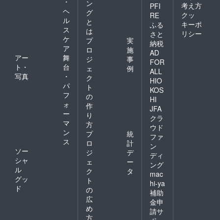
・
ン
考え方
PFI
ヘ
グ
クッ
RE
ル
と
キーポ
ふる
ス
は
リシー
さと
ケ
プ
実
納税
ア
ロ
施
AD
アー
舞
ジ
事
FOR
ト・
台
ェ
例
ALL
写真
・
ク
HIO
パ
ト
KOS
フ
の
HI
ォ
作
JFA
ー
り
クラ
マ
方
ウド
ン
プ
統
ファ
ス
ロ
計
ン
ソー
ジ
デ
ディ
シャ
ェ
ー
ング
ル
ク
タ
mac
グッ
ト
hi-ya
ド
の
補助
広
金申
め
請サ
方