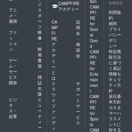
tion
各種規定
CAMPFIRE
ジ
CAM
アカデミー
アニ
ス
利用規
PFI
メ・
ポ
約
RE
漫画
ー
CA
説
細則
for
ツ
MP
明
プライ
Soci
ファ
映
FI
会
バシー
al
ッ
像
RE
・
ポリ
Goo
ショ
・
ア
相
シー
d
ン
映
カ
談
特定商
CAM
画
デ
会
取引法
PFI
ゲー
書
ミ
に基づ
RE
ム・
籍
ー
く表記
for
サー
・
と
情報セ
Ente
ビス
雑
は
キュリ
rtain
開発
誌
ク
サ
ティ方
men
出
ラ
ポ
針
t
版
ウ
ー
反社基
CAM
ビジ
ビ
ド
ト
本方針
PFI
ネ
ュ
フ
サ
カスタ
RE
ス・
ー
ァ
ー
マーハ
for
起業
テ
ン
ビ
ラスメ
Spor
ィ
デ
ス
ントに
ts
ー
ィ
対する
CAM