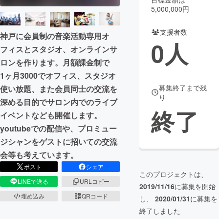
5,000,000円
まちづくり・地域活性化
支援者数
神戸に会員制の音楽活動専用オ
0
人
フィスとスタジオ、オンラインサ
CAMPFIRE for Social Good
CAMPFIRE Creation
ロンを作ります。月額課金制で
CAMPFIREふるさと納税
machi-ya
コミュニティ
1ヶ月3000でオフィス、スタジオ
募集終了まで残
使い放題、また会員同士の交流を
り
深める目的でサロン内でのライブ
終了
イベントなども開催します。
youtubeでの配信や、プロミュー
ジシャンをゲストに招いての交流
会等も考えています。
ポスト
シェア
このプロジェクトは、
LINEで送る
URLコピー
2019/11/16
に募集を開始
埋め込み
QRコード
し、
2020/01/31
に募集を
終了しました