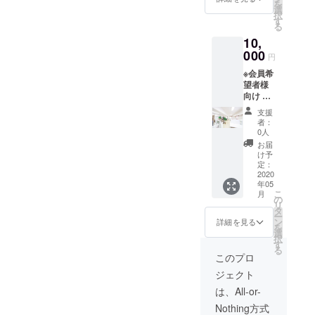
を
のライ
選
をやってい
択
ブハウ
す
る
きたいと
スを使
10,
用して
思っていま
行う予
000
円
す。
定です)
※会員希
元バンドマ
・イベ
望者様
ントは
ンで、この
向け ・
年間2〜
プロジェク
1年間使
4回程度
支援
える年
を予
トの立ち上
者：
間パス
定。(集
0人
げと同時に
を提供
まった
お届
辞めていた
しま
会員数
け予
す。 (通
による)
定：
ベースをま
常の会
2020
・主催
た始めまし
年05
費は1ヶ
者から
こ
月
月3000
た。
直筆で
の
リ
円、1年
お礼の
タ
ミニマリス
ー
間で
お手紙
ン
詳細を見る
を
トな分生活
36000
を送り
選
択
円)
ます。
す
費があまり
る
このプロ
かからずに
ジェクト
暮らせるこ
は、All-or-
とを生かし
て、これか
Nothing方式