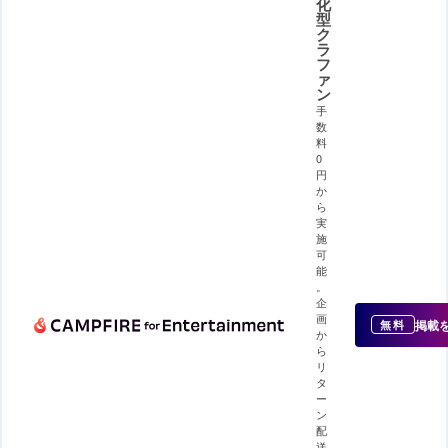
化
型
ク
ラ
フ
ァ
ン
手
数
料
0
円
か
ら
実
施
可
能
。
企
画
掲載
無料
か
ら
リ
タ
ー
ン
配
送