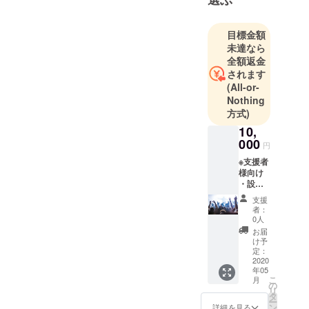
いますが、
残りの人生
を自分のや
目標金額
未達なら
りたいこと
全額返金
をやって社
されます
会貢献しな
(All-or-
がら生きて
Nothing
いきたい思
方式)
い、プロ
10,
ジェクトを
000
円
立ち上げま
※支援者
した。
様向け
・設立
アラフォー
後に行
のバツイチ
支援
うライ
者：
で守るもの
ブイベ
0人
ントに1
も特にあり
お届
年間ご
け予
ませんか
参加い
定：
ら、後ろを
ただけ
2020
年05
る権利
振り返らず
こ
月
をご提
の
リ
に全力でプ
供。(神
タ
ー
戸市内
ロジェクト
ン
詳細を見る