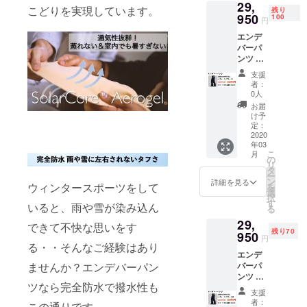
29,
たしま
なる場
ります
こどりを実現しています。
かった
残り
す。 ※
950
合がご
100
ので、
円
価格は
ざいま
予めご
エンデ
送料・
す。ご
了承下
バーパ
消費税
了承く
さい。
ンツ ×
込みで
ださ
・受け
１着 レ
す ※配
い。 ※
取らな
支援
ディー
送時
以下の
かった
者：
スブ
期：
ような
0人
・入力
ラック
2020年
支援者
した住
お届
Lサイズ
3月末予
様都合
け予
所に誤
サイズ
定 ・一
定：
により
りが
表をご
2020
部のデ
再配送
あった
年03
確認の
ザイ
または
・住所
こ
月
上、お
ン、仕
の
転送と
変更を
リ
選びい
様につ
タ
なった
プロ
ー
ただき
きまし
ン
際は、
詳細を見る
ジェク
ウィンタースポーツをして
を
ますよ
ては予
選
着払い
ト実行
択
うお願
告なく
す
での配
者へ連
いると、雨や雪が染み込ん
る
いいた
変更に
送とな
絡しな
29,
しま
なる場
できて不快な思いをす
ります
かった
残り70
す。 ※
950
合がご
ので、
円
価格は
る・・そんなご経験はあり
ざいま
予めご
エンデ
送料・
す。ご
了承下
ませんか？エンデバーパン
バーパ
消費税
了承く
さい。
ンツ ×
込みで
ださ
・受け
ツなら完全防水で撥水性も
１着 レ
す ※配
い。 ※
取らな
支援
ディー
送時
以下の
かった
者：
この通りです。