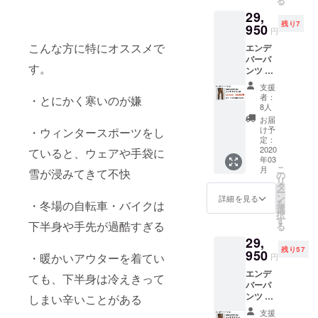
る
しま
変更に
ります
かった
29,
す。 ※
なる場
ので、
残り7
価格は
950
合がご
予めご
円
送料・
ざいま
了承下
こんな方に特にオススメで
エンデ
消費税
す。ご
さい。
バーパ
込みで
了承く
・受け
す。
ンツ ×
す ※配
ださ
取らな
１着 メ
送時
い。 ※
かった
支援
ンズブ
期：
以下の
・入力
者：
・とにかく寒いのが嫌
ラウン
2020年
ような
8人
した住
Mサイ
3月末予
支援者
所に誤
お届
ズ サイ
定 ・一
様都合
け予
・ウィンタースポーツをし
りが
ズ表を
部のデ
定：
により
あった
ご確認
2020
ていると、ウェアや手袋に
ザイ
再配送
・住所
年03
の上、
ン、仕
または
変更を
こ
月
雪が浸みてきて不快
お選び
様につ
の
転送と
プロ
リ
いただ
きまし
タ
なった
ジェク
ー
きます
ては予
ン
際は、
詳細を見る
ト実行
を
・冬場の自転車・バイクは
ようお
告なく
選
着払い
者へ連
択
願いい
変更に
す
での配
絡しな
下半身や手先が過酷すぎる
る
たしま
なる場
送とな
かった
29,
す。 ※
合がご
ります
残り57
価格は
950
ざいま
ので、
・暖かいアウターを着てい
円
送料・
す。ご
予めご
エンデ
消費税
了承く
ても、下半身は冷えきって
了承下
バーパ
込みで
ださ
さい。
ンツ ×
しまい辛いことがある
す ※配
い。 ※
・受け
１着 メ
送時
以下の
取らな
支援