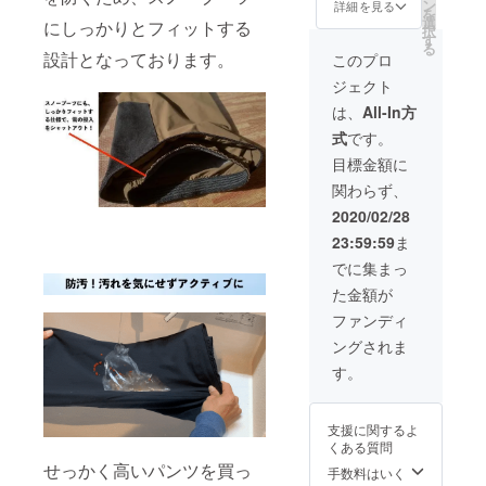
選びい
きまし
ン
際は、
詳細を見る
ジェク
を
ただき
ては予
選
着払い
にしっかりとフィットする
ト実行
択
ますよ
告なく
す
での配
者へ連
る
うお願
変更に
設計となっております。
送とな
このプロ
絡しな
いいた
なる場
ります
かった
ジェクト
しま
合がご
ので、
す。 ※
ざいま
予めご
は、
All-In方
価格は
す。ご
了承下
式
です。
送料・
了承く
さい。
消費税
ださ
・受け
目標金額に
込みで
い。 ※
取らな
関わらず、
す ※配
以下の
かった
送時
ような
・入力
2020/02/28
期：
支援者
した住
23:59:59
ま
2020年
様都合
所に誤
3月末予
により
りが
でに集まっ
定 ・一
再配送
あった
た金額が
部のデ
または
・住所
ザイ
転送と
変更を
ファンディ
ン、仕
なった
プロ
ングされま
様につ
際は、
ジェク
きまし
着払い
ト実行
す。
ては予
での配
者へ連
告なく
送とな
絡しな
変更に
ります
かった
支援に関するよ
なる場
ので、
くある質問
合がご
予めご
せっかく高いパンツを買っ
ざいま
了承下
手数料はいく