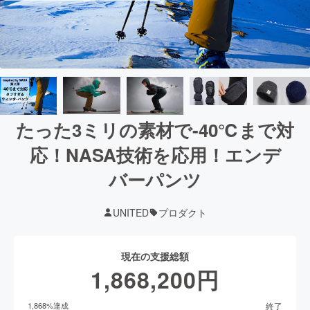
たった3ミリの素材で-40℃まで対
応！NASA技術を応用！エンデ
バーパンツ
UNITED
プロダクト
現在の支援総額
1,868,200
円
終了
1,868
%達成