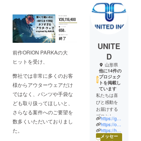
UNITE
前作ORION PARKAの大
D
ヒットを受け、
山形県
他に14件の
弊社では非常に多くのお客
プロジェク
トを掲載し
様からアウターウェアだけ
ています
ではなく、パンツや手袋な
私たちは喜
びと感動を
ども取り扱ってほしいと、
お届けする
さらなる案件へのご要望を
プロとし
https://graphene-xjapan.com/
数多くいただいておりまし
て、様々な
https://oros-japan.com/
事業を営ん
た。
https://haika.info/
メッセー
でします。