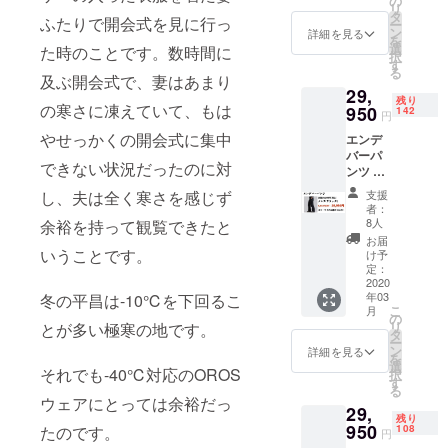
の
なった
絡しな
リ
いただ
きまし
タ
際は、
かった
ふたりで開会式を見に行っ
ー
きます
ては予
ン
着払い
詳細を見る
を
ようお
告なく
選
での配
た時のことです。数時間に
択
願いい
変更に
す
送とな
る
たしま
及ぶ開会式で、妻はあまり
なる場
ります
29,
す。 ※
合がご
ので、
残り
の寒さに凍えていて、もは
価格は
950
ざいま
142
予めご
円
送料・
す。ご
了承下
やせっかくの開会式に集中
エンデ
消費税
了承く
さい。
バーパ
込みで
ださ
・受け
できない状況だったのに対
ンツ ×
す ※配
い。 ※
取らな
１着 メ
送時
以下の
かった
し、夫は全く寒さを感じず
支援
ンズブ
期：
ような
・入力
者：
ラック
2020年
支援者
8人
余裕を持って観覧できたと
した住
Lサイズ
3月末予
様都合
所に誤
お届
サイズ
いうことです。
定 ・一
により
け予
りが
表をご
部のデ
定：
再配送
あった
確認の
2020
ザイ
または
・住所
年03
冬の平昌は-10℃を下回るこ
上、お
ン、仕
転送と
変更を
こ
月
選びい
様につ
の
なった
プロ
リ
とが多い極寒の地です。
ただき
きまし
タ
際は、
ジェク
ー
ますよ
ては予
ン
着払い
詳細を見る
ト実行
を
うお願
告なく
選
での配
者へ連
それでも-40℃対応のOROS
択
いいた
変更に
す
送とな
絡しな
る
しま
なる場
ります
ウェアにとっては余裕だっ
かった
29,
す。 ※
合がご
ので、
残り
価格は
950
ざいま
たのです。
108
予めご
円
送料・
す。ご
了承下