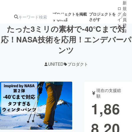
新
ロ
規
グ
会
プロジェクトを掲載
プロジェクトを
/
するには
さがす
イ
員
ン
登
たった3ミリの素材で-40℃まで対
録
応！NASA技術を応用！エンデバーパ
ンツ
人気のプロ
注目のリ
注目の新着プロ
募集終了が近いプ
もうすぐ公開
ジェクト
ターン
ジェクト
ロジェクト
されます
UNITED
プロダクト
アート・写真
音楽
現在の支援総
テクノロジー・ガジェット
ゲーム・サ
額
1,86
映像・映画
書籍・雑誌
8,20
ビジネス・起業
チャレンジ