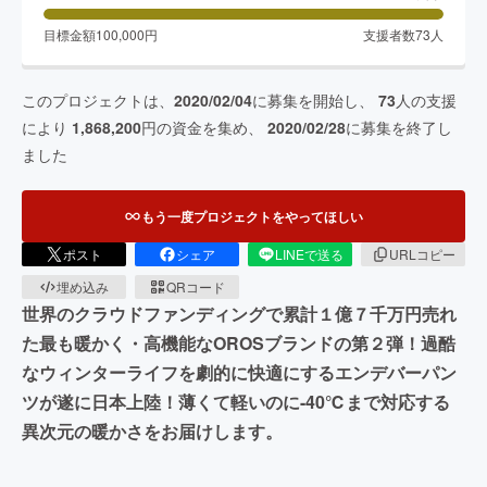
目標金額
100,000
円
支援者数
73
人
このプロジェクトは、
2020/02/04
に募集を開始し、
73
人の支援
により
1,868,200
円の資金を集め、
2020/02/28
に募集を終了し
ました
もう一度プロジェクトをやってほしい
ポスト
シェア
LINEで送る
URLコピー
埋め込み
QRコード
世界のクラウドファンディングで累計１億７千万円売れ
た最も暖かく・高機能なOROSブランドの第２弾！過酷
なウィンターライフを劇的に快適にするエンデバーパン
ツが遂に日本上陸！薄くて軽いのに-40℃まで対応する
異次元の暖かさをお届けします。