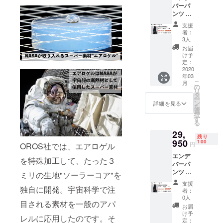
さい。
バーパ
消費税
ださ
・受け
ンツ ×
込みで
い。 ※
取らな
１着 レ
す ※配
以下の
かった
支援
ディー
送時
ような
・入力
者：
スブ
期：
支援者
3人
した住
ラック
2020年
様都合
所に誤
お届
XSサイ
3月末予
により
け予
りが
ズ サイ
定 ・一
定：
再配送
あった
ズ表を
2020
部のデ
または
・住所
年03
ご確認
ザイ
転送と
変更を
こ
月
の上、
ン、仕
の
なった
プロ
リ
お選び
様につ
タ
際は、
ジェク
ー
いただ
きまし
ン
着払い
詳細を見る
ト実行
を
きます
ては予
選
での配
者へ連
択
ようお
告なく
す
送とな
絡しな
る
願いい
変更に
ります
かった
29,
たしま
なる場
ので、
残り
す。 ※
950
合がご
100
予めご
円
OROS社では、エアロゲル
価格は
ざいま
了承下
エンデ
送料・
す。ご
さい。
を特殊加工して、たった３
バーパ
消費税
了承く
・受け
ンツ ×
込みで
ミリの生地"ソーラーコア"を
ださ
取らな
１着 レ
す ※配
い。 ※
かった
支援
ディー
独自に開発。宇宙科学で注
送時
以下の
・入力
者：
スブ
期：
ような
0人
した住
目される素材を一般のアパ
ラック
2020年
支援者
所に誤
お届
Sサイズ
3月末予
様都合
け予
りが
レルに応用したのです。そ
サイズ
定 ・一
定：
により
あった