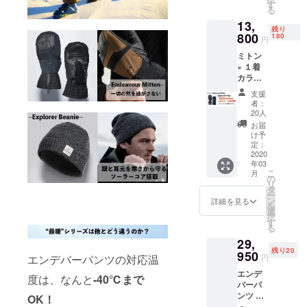
送料・
す
る
消費税
13,
込みで
残り
す ※配
800
180
円
送時
ミトン
期：
× １着
2020年
カラー
3月末予
をお選
定 ・一
支援
びくだ
部のデ
者：
さい。
ザイ
20人
サイズ
ン、仕
お届
はサイ
様につ
け予
ズ表を
きまし
定：
ご確認
2020
ては予
年03
の上、
告なく
こ
月
お選び
変更に
の
リ
いただ
なる場
タ
ー
きます
合がご
ン
詳細を見る
を
ようお
ざいま
選
択
願いい
す。ご
す
る
たしま
了承く
29,
す。 ※
ださ
残り20
価格は
950
い。 ※
エンデバーパンツの対応温
円
送料・
以下の
エンデ
消費税
ような
度は、なんと
-40℃まで
バーパ
込みで
支援者
ンツ ×
す ※配
OK！
様都合
１着 メ