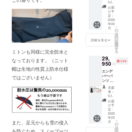
スブ
期：
ような
0人
・入力
ラック
2020年
支援者
した住
お届
XLサイ
3月末予
様都合
け予
所に誤
ズ サイ
定 ・一
定：
により
りが
ズ表を
2020
部のデ
再配送
あった
年03
ご確認
ザイ
または
・住所
こ
月
の上、
ン、仕
の
転送と
変更を
リ
お選び
様につ
タ
なった
プロ
ー
いただ
きまし
ン
際は、
詳細を見る
ジェク
を
きます
ては予
選
着払い
ト実行
択
ようお
告なく
す
での配
者へ連
ミトンも同様に完全防水と
る
願いい
変更に
送とな
絡しな
29,
たしま
なる場
ります
かった
なっております。（ニット
残り30
す。 ※
950
合がご
ので、
円
価格は
ざいま
帽は生地の性質上防水仕様
予めご
エンデ
送料・
す。ご
了承下
バーパ
消費税
ではございません）
了承く
さい。
ンツ ×
込みで
ださ
・受け
１着 レ
す ※配
い。 ※
取らな
支援
ディー
送時
以下の
かった
者：
スブ
期：
ような
0人
・入力
ラック
2020年
支援者
した住
お届
2XLサ
3月末予
様都合
け予
所に誤
イズ サ
定 ・一
定：
により
りが
イズ表
2020
部のデ
再配送
あった
年03
をご確
ザイ
または
・住所
こ
また、足元からも雪の侵入
月
認の
ン、仕
の
転送と
変更を
リ
上、お
様につ
タ
なった
プロ
を防ぐため、スノーブーツ
ー