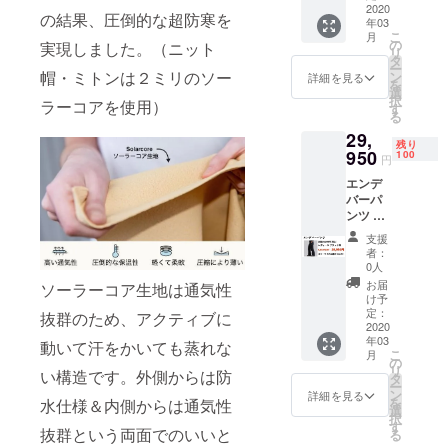
表をご
2020
部のデ
再配送
・住所
の結果、圧倒的な超防寒を
年03
確認の
ザイ
または
変更を
こ
月
上、お
ン、仕
の
転送と
実現しました。（ニット
プロ
リ
選びい
様につ
タ
なった
ジェク
ー
ただき
帽・ミトンは２ミリのソー
きまし
ン
際は、
詳細を見る
ト実行
を
ますよ
ては予
選
着払い
者へ連
択
ラーコアを使用）
うお願
告なく
す
での配
絡しな
る
いいた
変更に
送とな
かった
29,
しま
なる場
ります
残り
す。 ※
950
合がご
100
ので、
円
価格は
ざいま
予めご
エンデ
送料・
す。ご
了承下
バーパ
消費税
了承く
さい。
ンツ ×
込みで
ださ
・受け
１着 レ
す ※配
い。 ※
取らな
支援
ディー
送時
以下の
かった
者：
スブ
期：
ような
0人
・入力
ラック
2020年
支援者
した住
お届
ソーラーコア生地は通気性
Mサイ
3月末予
様都合
け予
所に誤
ズ サイ
定 ・一
定：
により
抜群のため、アクティブに
りが
ズ表を
2020
部のデ
再配送
あった
年03
ご確認
動いて汗をかいても蒸れな
ザイ
または
・住所
こ
月
の上、
ン、仕
の
転送と
変更を
リ
い構造です。外側からは防
お選び
様につ
タ
なった
プロ
ー
いただ
きまし
ン
際は、
詳細を見る
ジェク
を
水仕様＆内側からは通気性
きます
ては予
選
着払い
ト実行
択
ようお
告なく
す
での配
者へ連
抜群という両面でのいいと
る
願いい
変更に
送とな
絡しな