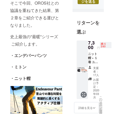
ジを送る
海外の選り
そこで今回、OROS社との
すぐりの商
協議を重ねてきた結果、第
品を販売す
２章をご紹介できる運びと
るほか、映
リターンを
像制作、音
なりました。
響など空間
選ぶ
演出によ
史上最強の"最暖"シリーズ
り、心に残
7,3
ご紹介します。
残り
00
る思い出を
283
円
お届けしま
ニット
・エンデバーパンツ
す。
帽 × １
着 ユニ
セック
・ミトン
支援
ス・フ
者：
リーサ
17人
・ニット帽
イズ ブ
お届
ラック
け予
とダー
定：
クブ
2020
年03
ルーか
こ
月
らお選
の
リ
びくだ
タ
ー
さい。
ン
詳細を見る
を
※価格は
選
択