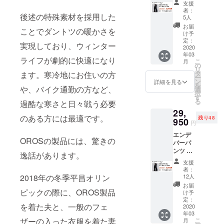
送時
により
支援
ンズブ
期：
再配送
者：
後述の特殊素材を採用した
ラック
2020年
または
5人
Sサイズ
3月末予
転送と
お届
ことでダントツの暖かさを
サイズ
定 ・一
なった
け予
表をご
部のデ
定：
際は、
実現しており、ウィンター
確認の
2020
ザイ
着払い
年03
上、お
ン、仕
での配
ライフが劇的に快適になり
こ
月
選びい
様につ
の
送とな
リ
ただき
きまし
タ
ます。寒冷地にお住いの方
ります
ー
ますよ
ては予
ン
ので、
詳細を見る
を
うお願
や、バイク通勤の方など、
告なく
選
予めご
択
いいた
変更に
す
了承下
る
過酷な寒さと日々戦う必要
しま
なる場
さい。
29,
す。 ※
合がご
・受け
のある方には最適です。
残り48
価格は
950
ざいま
取らな
円
送料・
す。ご
かった
エンデ
消費税
了承く
・入力
OROSの製品には、驚きの
バーパ
込みで
ださ
した住
ンツ ×
す ※配
い。 ※
所に誤
逸話があります。
１着 メ
送時
以下の
りが
支援
ンズブ
期：
ような
あった
者：
ラック
2020年
2018年の冬季平昌オリン
支援者
12人
・住所
Mサイ
3月末予
様都合
変更を
お届
ズ サイ
ピックの際に、OROS製品
定 ・一
により
け予
プロ
ズ表を
部のデ
定：
再配送
ジェク
を着た夫と、一般のフェ
ご確認
2020
ザイ
または
ト実行
年03
の上、
ン、仕
転送と
者へ連
ザーの入った衣服を着た妻
こ
月
お選び
様につ