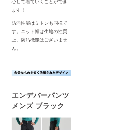
りが
心して着ていくことができ
あった
ます！
・住所
変更を
プロ
防汚性能はミトンも同様で
ジェク
ト実行
す。ニット帽は生地の性質
者へ連
絡しな
上、防汚機能はございませ
かった
ん。
エンデバーパンツ
メンズ ブラック