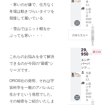
ンズブ
期：
ような
かった
者：
・寒いのが嫌で、仕方なく
ラウン
2020年
支援者
3人
・入力
Lサイズ
3月末予
様都合
した住
お届
冬場は動きづらいタイツを
サイズ
定 ・一
により
け予
所に誤
表をご
部のデ
定：
再配送
りが
我慢して履いている
確認の
2020
ザイ
または
あった
年03
上、お
ン、仕
転送と
・住所
こ
月
選びい
様につ
の
なった
・雪山ではニット帽をか
変更を
リ
ただき
きまし
タ
際は、
プロ
ー
ますよ
ては予
ぶっても寒い・・・
ン
着払い
詳細を見る
ジェク
を
うお願
告なく
選
での配
ト実行
択
いいた
変更に
す
送とな
者へ連
る
しま
なる場
ります
絡しな
29,
す。 ※
合がご
ので、
かった
残り38
価格は
950
ざいま
予めご
円
これらのお悩みを全て解決
送料・
す。ご
了承下
エンデ
消費税
了承く
さい。
できるのが今回の"最暖"シ
バーパ
込みで
ださ
・受け
ンツ ×
す ※配
い。 ※
取らな
リーズです。
１着 メ
送時
以下の
かった
支援
ンズブ
期：
ような
・入力
者：
ラウン
2020年
支援者
2人
OROS社の発明、それは宇
した住
XLサイ
3月末予
様都合
所に誤
お届
ズ サイ
定 ・一
宙科学を一般のアパレルに
により
け予
りが
ズ表を
部のデ
定：
再配送
あった
生かすという発想でした。
ご確認
2020
ザイ
または
・住所
年03
の上、
ン、仕
転送と
変更を
こ
月
その秘密をご紹介いたしま
お選び
様につ
の
なった
プロ
リ
いただ