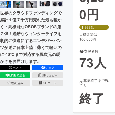
0
円
まちづくり・地域活性化
世界のクラウドファンディングで
累計１億７千万円売れた最も暖か
CAMPFIRE for Social Good
CAMPFIRE Creation
く・高機能なOROSブランドの第
1,868%
CAMPFIREふるさと納税
machi-ya
コミュニティ
２弾！過酷なウィンターライフを
目標金額は
100,000円
劇的に快適にするエンデバーパン
ツが遂に日本上陸！薄くて軽いの
支援者数
に-40℃まで対応する異次元の暖
73
人
かさをお届けします。
ポスト
シェア
LINEで送る
URLコピー
募集終了まで残
埋め込み
QRコード
り
終了