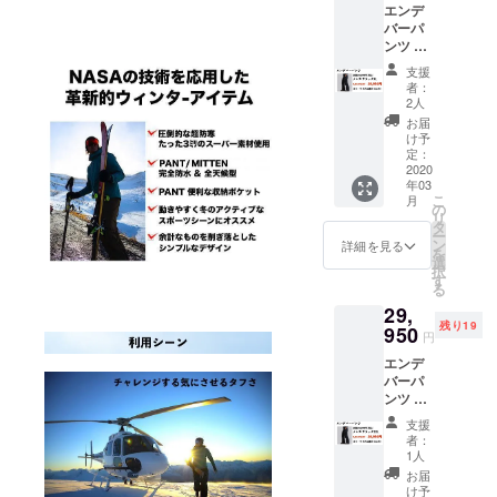
エンデ
消費税
了承く
さい。
バーパ
込みで
ださ
・受け
ンツ ×
す ※配
い。 ※
取らな
１着 メ
送時
以下の
かった
支援
ンズブ
期：
ような
・入力
者：
ラック
2020年
支援者
2人
した住
XLサイ
3月末予
様都合
所に誤
お届
ズ サイ
定 ・一
により
け予
りが
ズ表を
部のデ
定：
再配送
あった
ご確認
2020
ザイ
または
・住所
年03
の上、
ン、仕
転送と
変更を
こ
月
お選び
様につ
の
なった
プロ
リ
いただ
きまし
タ
際は、
ジェク
ー
きます
ては予
ン
着払い
詳細を見る
ト実行
を
ようお
告なく
選
での配
者へ連
択
願いい
変更に
す
送とな
絡しな
る
たしま
なる場
ります
かった
29,
す。 ※
合がご
ので、
残り19
価格は
950
ざいま
予めご
円
送料・
す。ご
了承下
エンデ
消費税
了承く
さい。
バーパ
込みで
ださ
・受け
ンツ ×
す ※配
い。 ※
取らな
１着 メ
送時
以下の
かった
支援
ンズブ
期：
ような
・入力
者：
ラック
2020年
支援者
1人
した住
2XLサ
3月末予
様都合
所に誤
お届
イズ サ
定 ・一
により
け予
りが