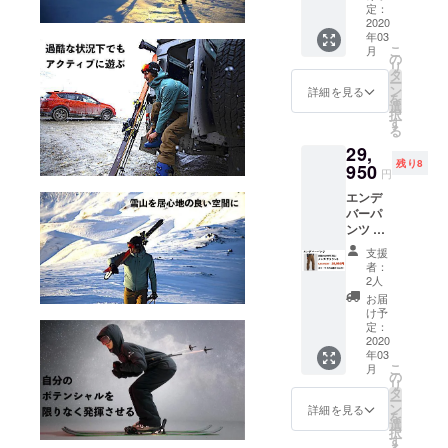
イズ表
部のデ
定：
再配送
あった
をご確
2020
ザイ
または
・住所
年03
認の
ン、仕
転送と
変更を
こ
月
上、お
様につ
の
なった
プロ
リ
選びい
きまし
タ
際は、
ジェク
ー
ただき
ては予
ン
着払い
詳細を見る
ト実行
を
ますよ
告なく
選
での配
者へ連
択
うお願
変更に
す
送とな
絡しな
る
いいた
なる場
ります
かった
29,
しま
合がご
ので、
残り8
す。 ※
950
ざいま
予めご
円
価格は
す。ご
了承下
エンデ
送料・
了承く
さい。
バーパ
消費税
ださ
・受け
ンツ ×
込みで
い。 ※
取らな
１着 メ
す ※配
以下の
かった
支援
ンズブ
送時
ような
・入力
者：
ラウン
期：
支援者
2人
した住
Sサイズ
2020年
様都合
所に誤
お届
サイズ
3月末予
により
け予
りが
表をご
定 ・一
定：
再配送
あった
確認の
2020
部のデ
または
・住所
年03
上、お
ザイ
転送と
変更を
こ
月
選びい
ン、仕
の
なった
プロ
リ
ただき
様につ
タ
際は、
ジェク
ー
ますよ
きまし
ン
着払い
詳細を見る
ト実行
を
うお願
ては予
選
での配
者へ連
択
いいた
告なく
す
送とな
絡しな