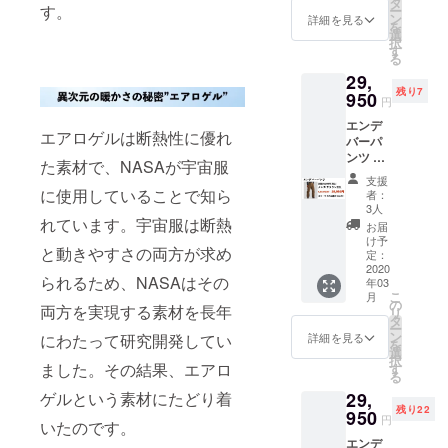
きまし
タ
際は、
ジェク
す。
ー
きます
ては予
ン
着払い
詳細を見る
ト実行
を
ようお
告なく
選
での配
者へ連
択
願いい
変更に
す
送とな
絡しな
る
たしま
なる場
ります
かった
29,
す。 ※
合がご
ので、
残り7
価格は
950
ざいま
予めご
円
送料・
す。ご
了承下
エンデ
消費税
了承く
さい。
エアロゲルは断熱性に優れ
バーパ
込みで
ださ
・受け
ンツ ×
す ※配
い。 ※
取らな
た素材で、NASAが宇宙服
１着 メ
送時
以下の
かった
支援
ンズブ
期：
に使用していることで知ら
ような
・入力
者：
ラウン
2020年
支援者
3人
した住
2XLサ
れています。宇宙服は断熱
3月末予
様都合
所に誤
お届
イズ サ
定 ・一
により
け予
りが
と動きやすさの両方が求め
イズ表
部のデ
定：
再配送
あった
をご確
2020
ザイ
または
・住所
られるため、NASAはその
年03
認の
ン、仕
転送と
変更を
こ
月
上、お
様につ
の
なった
プロ
両方を実現する素材を長年
リ
選びい
きまし
タ
際は、
ジェク
ー
ただき
ては予
ン
着払い
詳細を見る
にわたって研究開発してい
ト実行
を
ますよ
告なく
選
での配
者へ連
択
うお願
ました。その結果、エアロ
変更に
す
送とな
絡しな
る
いいた
なる場
ります
かった
ゲルという素材にたどり着
29,
しま
合がご
ので、
残り22
す。 ※
950
ざいま
予めご
円
いたのです。
価格は
す。ご
了承下
エンデ
送料・
了承く