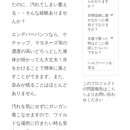
す。ご
さい。
らかかります
たのに、汚れてしまい萎え
了承く
・受け
か？
ださ
取らな
る・・そんな経験ありませ
い。 ※
かった
目標金額に届
以下の
・入力
かなかった場
んか？
ような
した住
合どうなりま
支援者
所に誤
すか？
様都合
エンデバーパンツなら、ケ
りが
により
あった
支援で困った
チャップ、マヨネーズ等の
再配送
・住所
時はどこに相
または
変更を
談したらいい
濃度の高いどろっとした液
転送と
プロ
ですか？
なった
ジェク
体が掛かっても大丈夫！水
際は、
ト実行
ヘルプページを
着払い
者へ連
をかけることで簡単に落と
見る
での配
絡しな
送とな
かった
すことができます。また、
ります
このプロジェクト
染みが残ることはほとんど
ので、
の問題報告は
こち
予めご
ありません。
了承下
ら
よりお問い合わ
さい。
せください
・受け
汚れを気にせずにガンガン
取らな
かった
着こなせますので、ワイル
・入力
した住
ドな場所に行きたい時も安
所に誤