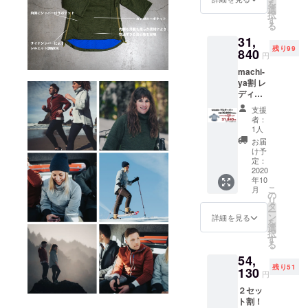
を
いただ
様につ
選
なった
択
きます
きまし
す
際は、
る
ようお
ては予
着払い
31,
願いい
告なく
での配
残り99
たしま
840
変更に
送とな
円
す。 ※
なる場
ります
machi-
価格は
合がご
ので、
ya割 レ
送料・
ざいま
予めご
ディー
消費税
す。ご
了承下
ス プル
込みで
了承く
さい。
支援
オー
す ※配
ださ
・受け
者：
バー１
送時
い。 ※
1人
取らな
着 ※１
期：
以下の
かった
お届
度まで
2020年
ような
け予
・入力
サイズ
10月末
定：
支援者
した住
交換可
2020
予定 ・
様都合
所に誤
年10
能 サイ
一部の
により
りが
こ
月
ズ表を
デザイ
の
再配送
あった
リ
ご確認
ン、仕
タ
または
・住所
ー
の上、
様につ
ン
転送と
詳細を見る
変更を
を
お選び
きまし
選
なった
プロ
択
いただ
ては予
す
際は、
ジェク
る
きます
告なく
着払い
ト実行
54,
ようお
変更に
での配
者へ連
残り51
願いい
130
なる場
送とな
絡しな
円
たしま
合がご
ります
かった
２セッ
す。 ※
ざいま
ので、
ト割！
価格は
す。ご
予めご