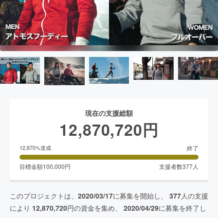
現在の支援総額
12,870,720
円
終了
12,870
%達成
目標金額
100,000
円
支援者数
377
人
このプロジェクトは、
2020/03/17
に募集を開始し、
377
人の支援
により
12,870,720
円の資金を集め、
2020/04/29
に募集を終了し