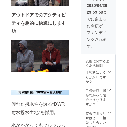
以下の
かった
かった
す ※配
2020/04/29
ような
・入力
送時
支援者
した住
23:59:59
ま
期：
アウトドアでのアクティビ
様都合
所に誤
2020年
でに集まっ
により
りが
ティを劇的に快適にします
10月末
再配送
あった
た金額が
予定 ・
または
・住所
◎
一部の
ファンディ
転送と
変更を
デザイ
なった
プロ
ングされま
ン、仕
際は、
ジェク
様につ
す。
着払い
ト実行
きまし
での配
者へ連
ては予
送とな
絡しな
告なく
ります
かった
支援に関するよ
変更に
ので、
くある質問
なる場
予めご
合がご
手数料はいく
了承下
ざいま
らかかります
さい。
す。ご
か？
・受け
了承く
取らな
ださ
目標金額に届
かった
い。 ※
かなかった場
・入力
以下の
合どうなりま
した住
優れた撥水性を誇る"DWR
ような
すか？
所に誤
支援者
りが
耐水撥水生地"を採用。
様都合
支援で困った
あった
により
時はどこに相
・住所
再配送
談したらいい
変更を
水がかかってもツルツルっ
または
ですか？