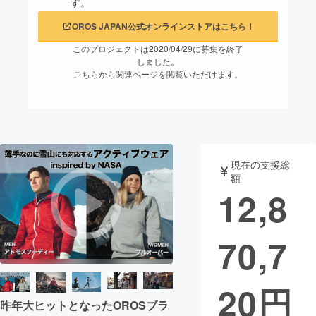
す。
まちづくり・地域活性化
OROS JAPAN公式オンラインストアはこちら！
このプロジェクトは2020/04/29に募集を終了
しました。
CAMPFIRE for Social Good
CAMPFIRE Creation
こちらから関連ページを閲覧いただけます。
CAMPFIREふるさと納税
machi-ya
コミュニティ
現在の支援総
額
12,8
70,7
20
円
昨年大ヒットとなったOROSブラ