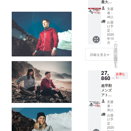
最大割
送料・
了承く
了承下
引率！
消費税
ださ
さい。
支援
アトモ
込みで
い。 ※
・受け
者：
スフー
す ※配
以下の
49人
取らな
ディー
送時
ような
かった
お届
・プル
期：
支援者
け予
・入力
オー
2020年
定：
様都合
した住
バー組
2020
10月末
により
所に誤
年10
み合わ
予定 ・
再配送
りが
こ
月
せ自
一部の
の
または
あった
リ
由！ ※
デザイ
タ
転送と
・住所
ー
１度ま
ン、仕
ン
なった
詳細を見る
変更を
を
でサイ
様につ
選
際は、
プロ
択
ズ交換
きまし
す
着払い
ジェク
る
可能 サ
ては予
での配
ト実行
27,
イズ表
告なく
送とな
者へ連
在庫な
をご確
860
変更に
し
ります
絡しな
円
認の
なる場
ので、
かった
超早割
上、お
合がご
予めご
メンズ
選びい
ざいま
了承下
アトモ
ただき
す。ご
さい。
スフー
ますよ
了承く
・受け
支援
ディー
うお願
ださ
取らな
者：
１着 ※
いいた
い。 ※
30人
かった
１度ま
しま
以下の
・入力
お届
でサイ
す。 ※
ような
け予
した住
ズ交換
価格は
定：
支援者
所に誤
可能 サ
2020
送料・
様都合
りが