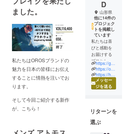
ブレイクを果たし
D
ました。
山形県
他に14件の
プロジェク
トを掲載し
ています
私たちは喜
びと感動を
お届けする
私たちはOROSブランドの
プロとし
https://graphene-xjapan.com/
て、様々な
魅力を日本の皆様にお伝え
https://oros-japan.com/
事業を営ん
https://haika.info/
することに情熱を注いでお
メッセー
でします。
ります。
ジを送る
海外の選り
すぐりの商
そして今回ご紹介する新作
品を販売す
るほか、映
が、こちら！
リターンを
像制作、音
響など空間
選ぶ
演出によ
メンズ アトモス
り、心に残