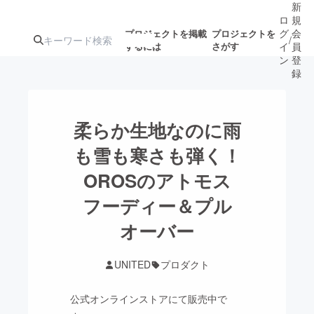
新
ロ
規
グ
会
プロジェクトを掲載
プロジェクトを
/
するには
さがす
イ
員
ン
登
録
人気のプロ
注目のリ
注目の新着プロ
募集終了が近いプ
もうすぐ公開
柔らか生地なのに雨
ジェクト
ターン
ジェクト
ロジェクト
されます
も雪も寒さも弾く！
OROSのアトモス
アート・写真
音楽
フーディー＆プル
テクノロジー・ガジェット
オーバー
ゲーム・サ
映像・映画
書籍・雑誌
UNITED
プロダクト
公式オンラインストアにて販売中で
ビジネス・起業
チャレンジ