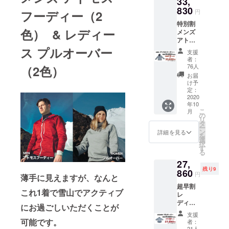
33,
830
る思い出を
フーディー（2
円
お届けしま
特別割
色） & レディー
す。
メンズ
アトモ
スフー
ス プルオーバー
支援
ディー
者：
１着 ※
76人
（2色）
１度ま
お届
でサイ
け予
ズ交換
定：
可能 サ
2020
年10
イズ表
こ
月
をご確
の
リ
認の
タ
ー
上、お
ン
詳細を見る
を
選びい
選
択
ただき
す
る
ますよ
27,
うお願
残り9
いいた
860
円
薄手に見えますが、なんと
しま
超早割
す。 ※
これ1着で雪山でアクティブ
レ
価格は
ディー
送料・
にお過ごしいただくことが
ス プル
消費税
支援
オー
込みで
可能です。
者：
バー１
す ※配
21人