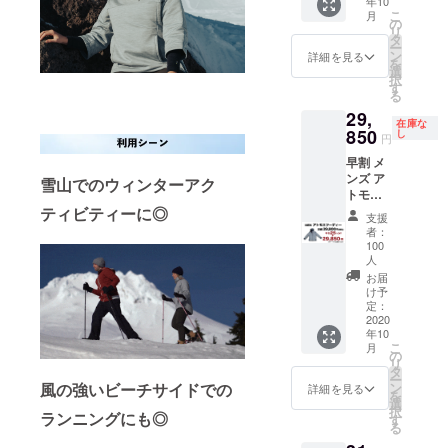
年10
イズ表
消費税
により
あった
こ
月
をご確
込みで
の
再配送
・住所
リ
認の
す ※配
タ
または
変更を
ー
上、お
送時
ン
転送と
詳細を見る
プロ
を
選びい
期：
選
なった
ジェク
択
ただき
2020年
す
際は、
ト実行
る
ますよ
10月末
着払い
者へ連
29,
うお願
予定 ・
での配
絡しな
在庫な
いいた
850
一部の
し
送とな
かった
円
しま
デザイ
ります
早割 メ
す。 ※
ン、仕
ので、
ンズ ア
価格は
雪山でのウィンターアク
様につ
予めご
トモス
送料・
きまし
了承下
フー
ティビティーに◎
消費税
ては予
さい。
支援
ディー
込みで
告なく
・受け
者：
１着 ※
す ※配
変更に
100
取らな
１度ま
送時
人
なる場
かった
でサイ
期：
合がご
お届
・入力
ズ交換
2020年
け予
ざいま
した住
可能 サ
定：
10月末
す。ご
所に誤
2020
イズ表
予定 ・
了承く
りが
年10
をご確
一部の
ださ
あった
こ
月
認の
の
デザイ
い。 ※
・住所
リ
上、お
タ
ン、仕
以下の
変更を
ー
選びい
風の強いビーチサイドでの
ン
様につ
詳細を見る
ような
プロ
を
ただき
選
きまし
支援者
ジェク
択
ランニングにも◎
ますよ
す
ては予
様都合
ト実行
る
うお願
告なく
により
者へ連