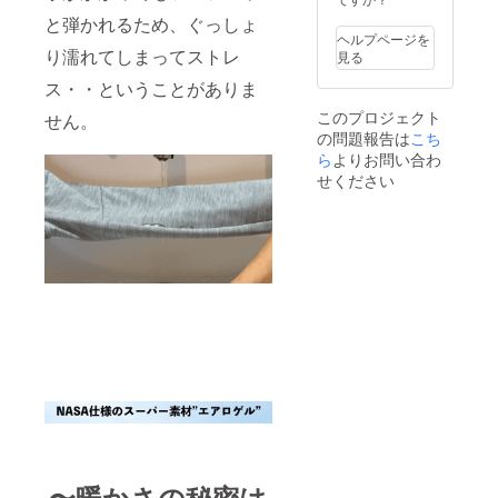
プロ
転送と
ジェク
と弾かれるため、ぐっしょ
なった
ト実行
ヘルプページを
際は、
り濡れてしまってストレ
者へ連
見る
着払い
絡しな
ス・・ということがありま
での配
かった
送とな
このプロジェクト
せん。
ります
の問題報告は
こち
ので、
ら
よりお問い合わ
予めご
了承下
せください
さい。
・受け
取らな
かった
・入力
した住
所に誤
りが
あった
・住所
変更を
プロ
ジェク
ト実行
者へ連
絡しな
かった
〜暖かさの秘密は