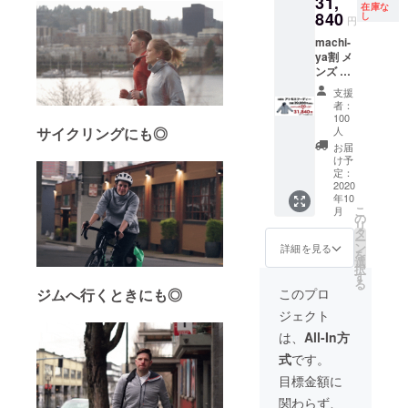
31,
いいた
変更に
再配送
絡しな
在庫な
840
しま
し
なる場
または
円
かった
す。 ※
合がご
転送と
machi-
価格は
ざいま
なった
ya割 メ
送料・
す。ご
際は、
ンズ ア
消費税
了承く
着払い
トモス
込みで
ださ
での配
支援
フー
す ※配
い。 ※
者：
送とな
ディー
送時
100
以下の
ります
１着 ※
サイクリングにも◎
人
期：
ような
ので、
１度ま
2020年
お届
支援者
予めご
でサイ
け予
10月末
様都合
了承下
ズ交換
定：
予定 ・
により
さい。
2020
可能 サ
一部の
再配送
・受け
年10
イズ表
デザイ
または
取らな
こ
月
をご確
の
ン、仕
転送と
かった
リ
認の
タ
様につ
なった
・入力
ー
上、お
ン
詳細を見る
きまし
際は、
した住
を
選びい
選
ては予
着払い
所に誤
択
ただき
す
告なく
での配
りが
る
ますよ
ジムへ行くときにも◎
このプロ
変更に
送とな
あった
うお願
なる場
ります
・住所
ジェクト
いいた
合がご
ので、
変更を
しま
は、
All-In方
ざいま
予めご
プロ
す。 ※
す。ご
了承下
ジェク
式
です。
価格は
了承く
さい。
ト実行
送料・
目標金額に
ださ
・受け
者へ連
消費税
い。 ※
取らな
絡しな
関わらず、
込みで