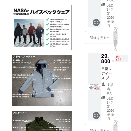
着 ※１
送時
お届
度まで
期：
け予
サイズ
2020年
定：
交換可
2020
10月末
年10
能 サイ
予定 ・
こ
月
ズ表を
一部の
の
リ
ご確認
デザイ
タ
ー
の上、
ン、仕
ン
詳細を見る
を
お選び
様につ
選
択
いただ
きまし
す
る
きます
ては予
29,
ようお
告なく
残り
願いい
800
変更に
100
円
たしま
なる場
早割 レ
す。 ※
合がご
ディー
価格は
ざいま
ス プル
送料・
す。ご
オー
消費税
了承く
支援
バー１
込みで
ださ
者：
着 ※１
す ※配
い。 ※
0人
度まで
送時
以下の
お届
サイズ
期：
ような
け予
交換可
2020年
定：
支援者
能 サイ
2020
10月末
様都合
年10
ズ表を
予定 ・
により
こ
月
ご確認
一部の
の
再配送
リ
の上、
デザイ
タ
または
ー
お選び
ン、仕
ン
転送と
詳細を見る