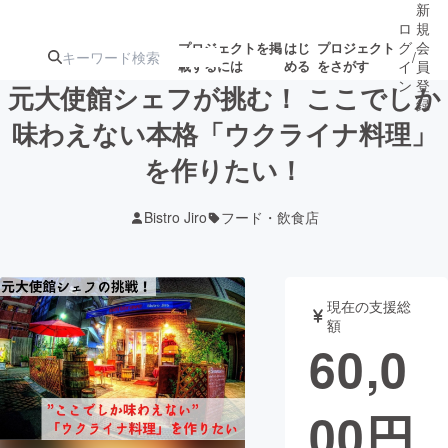
新
ロ
規
グ
会
プロジェクトを掲
はじ
プロジェクト
/
載するには
める
をさがす
イ
員
ン
登
元大使館シェフが挑む！ ここでしか
録
味わえない本格「ウクライナ料理」
を作りたい！
人気のプロ
注目のリ
注目の新着プロ
募集終了が近いプ
もうすぐ公開
ジェクト
ターン
ジェクト
ロジェクト
されます
Bistro Jiro
フード・飲食店
アート・写真
音楽
現在の支援総
テクノロジー・ガジェット
ゲーム・サ
額
60,0
映像・映画
書籍・雑誌
00
円
ビジネス・起業
チャレンジ