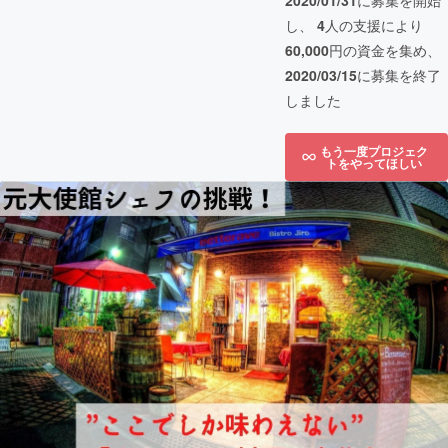
2020/01/31
に募集を開始
し、
4
人の支援により
60,000
円の資金を集め、
2020/03/15
に募集を終了
しました
もう一度プロジェク
トをやってほしい