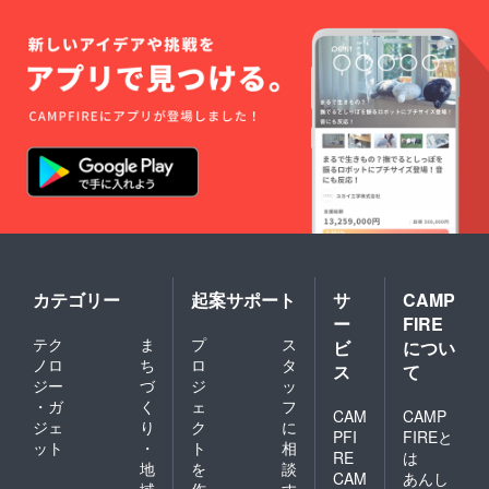
カテゴリー
起案サポート
サ
CAMP
ー
FIRE
テク
ま
プ
ス
ビ
につい
ノロ
ち
ロ
タ
ス
て
ジー
づ
ジ
ッ
・ガ
く
ェ
フ
CAM
CAMP
ジェ
り
ク
に
PFI
FIREと
ット
・
ト
相
RE
は
地
を
談
CAM
あんし