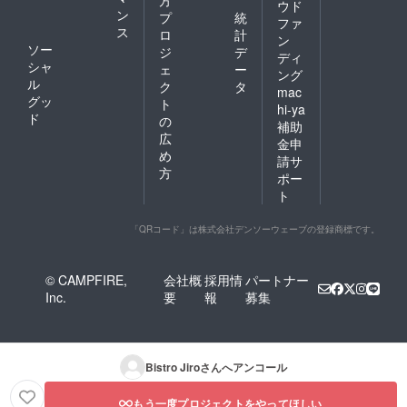
方
ウド
ン
プ
統
ファ
ス
ロ
計
ン
ソー
ジ
デ
ディ
シャ
ェ
ー
ング
ル
ク
タ
mac
グッ
ト
hi-ya
ド
の
補助
広
金申
め
請サ
方
ポー
ト
「QRコード」は株式会社デンソーウェーブの登録商標です。
© CAMPFIRE,
会社概
採用情
パートナー
Inc.
要
報
募集
Bistro Jiro
さんへアンコール
もう一度プロジェクトをやってほしい