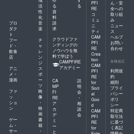
域
作
す
PFI
ん・安
活
る
る
RE
全への
性
資
コ
取り組
化
料
ミュ
み
プロ
音
請
ニ
ニュー
ダク
楽
求
ティ
ス
ト
CAM
ヘルプ
クラウドファ
フー
チ
PFI
お問い
ンディングの
ド・
ャ
RE
合わせ
ノウハウを無
飲食
レ
Crea
料で学ぼう
店
ン
tion
各種規定
CAMPFIRE
ジ
CAM
アカデミー
アニ
ス
利用規
PFI
メ・
ポ
約
RE
漫画
ー
CA
説
細則
for
ツ
MP
明
プライ
Soci
ファ
映
FI
会
バシー
al
ッ
像
RE
・
ポリ
Goo
ショ
・
ア
相
シー
d
ン
映
カ
談
特定商
CAM
画
デ
会
取引法
PFI
ゲー
書
ミ
に基づ
RE
ム・
籍
ー
く表記
for
サー
・
と
情報セ
Ente