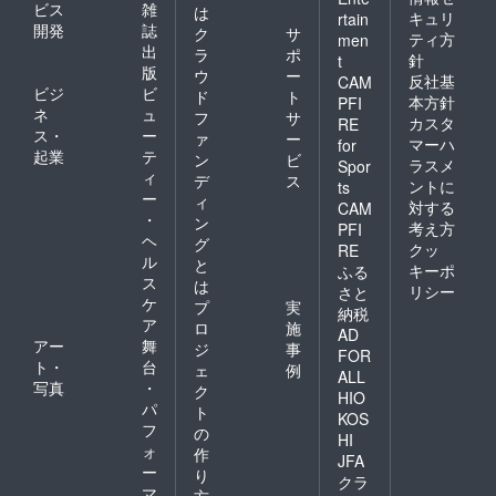
ビス
雑
は
キュリ
rtain
開発
誌
ク
サ
ティ方
men
出
ラ
ポ
針
t
版
ウ
ー
反社基
CAM
ビジ
ビ
ド
ト
本方針
PFI
ネ
ュ
フ
サ
カスタ
RE
ス・
ー
ァ
ー
マーハ
for
起業
テ
ン
ビ
ラスメ
Spor
ィ
デ
ス
ントに
ts
ー
ィ
対する
CAM
・
ン
考え方
PFI
ヘ
グ
クッ
RE
ル
と
キーポ
ふる
ス
は
リシー
さと
ケ
プ
実
納税
ア
ロ
施
AD
アー
舞
ジ
事
FOR
ト・
台
ェ
例
ALL
写真
・
ク
HIO
パ
ト
KOS
フ
の
HI
ォ
作
JFA
ー
り
クラ
マ