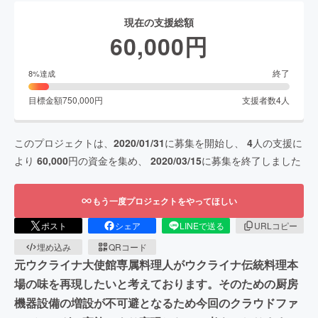
現在の支援総額
60,000
円
終了
8
%達成
目標金額
750,000
円
支援者数
4
人
このプロジェクトは、
2020/01/31
に募集を開始し、
4
人の支援に
より
60,000
円の資金を集め、
2020/03/15
に募集を終了しました
もう一度プロジェクトをやってほしい
ポスト
シェア
LINEで送る
URLコピー
埋め込み
QRコード
元ウクライナ大使館専属料理人がウクライナ伝統料理本
場の味を再現したいと考えております。そのための厨房
機器設備の増設が不可避となるため今回のクラウドファ