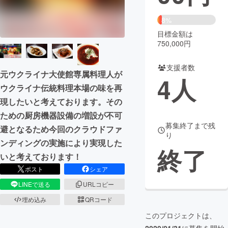
まちづくり・地域活性化
8%
目標金額は
750,000円
CAMPFIRE for Social Good
CAMPFIRE Creation
CAMPFIREふるさと納税
machi-ya
コミュニティ
支援者数
元ウクライナ大使館専属料理人が
4
人
ウクライナ伝統料理本場の味を再
現したいと考えております。その
ための厨房機器設備の増設が不可
募集終了まで残
避となるため今回のクラウドファ
り
ンディングの実施により実現した
終了
いと考えております！
ポスト
シェア
LINEで送る
URLコピー
埋め込み
QRコード
このプロジェクトは、