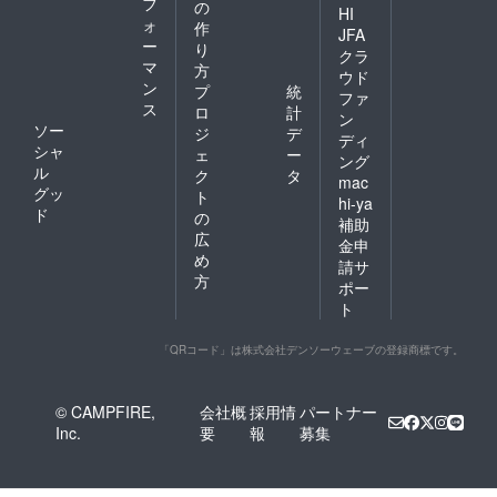
フ
の
HI
ォ
作
JFA
ー
り
クラ
マ
方
ウド
ン
プ
統
ファ
ス
ロ
計
ン
ソー
ジ
デ
ディ
シャ
ェ
ー
ング
ル
ク
タ
mac
グッ
ト
hi-ya
ド
の
補助
広
金申
め
請サ
方
ポー
ト
「QRコード」は株式会社デンソーウェーブの登録商標です。
© CAMPFIRE,
会社概
採用情
パートナー
Inc.
要
報
募集