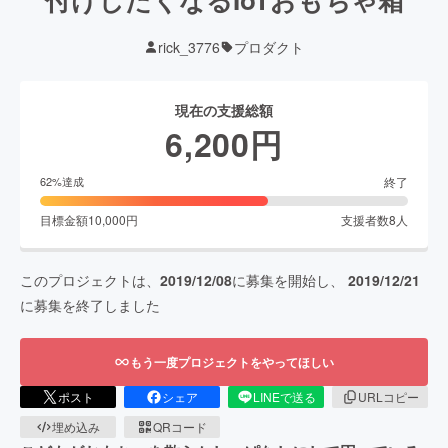
rick_3776
プロダクト
現在の支援総額
6,200
円
終了
62
%達成
目標金額
10,000
円
支援者数
8
人
このプロジェクトは、
2019/12/08
に募集を開始し、
2019/12/21
に募集を終了しました
もう一度プロジェクトをやってほしい
ポスト
シェア
LINEで送る
URLコピー
埋め込み
QRコード