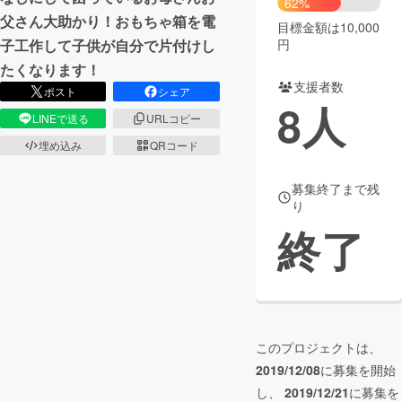
62%
父さん大助かり！おもちゃ箱を電
目標金額は10,000
まちづくり・地域活性化
円
子工作して子供が自分で片付けし
たくなります！
支援者数
CAMPFIRE for Social Good
CAMPFIRE Creation
ポスト
シェア
8
人
CAMPFIREふるさと納税
machi-ya
コミュニティ
LINEで送る
URLコピー
埋め込み
QRコード
募集終了まで残
り
終了
このプロジェクトは、
2019/12/08
に募集を開始
し、
2019/12/21
に募集を