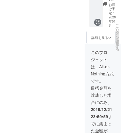
べる完
お届
成品を
け予
お届け
定：
しま
2020
年01
す！
こ
月
の
リ
タ
ー
ン
詳細を見る
を
選
択
す
る
このプロ
ジェクト
は、All-or-
Nothing方式
です。
目標金額を
達成した場
合にのみ、
2019/12/21
23:59:59
ま
でに集まっ
た金額が