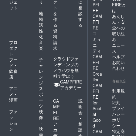
ジェ
り
ク
に
PFI
FIREと
ット
・
ト
相
RE
は
地
を
談
CAM
あんし
域
作
す
PFI
ん・安
活
る
る
RE
全への
性
資
コ
取り組
化
料
ミュ
み
プロ
音
請
ニ
ニュー
ダク
楽
求
ティ
ス
ト
CAM
ヘルプ
クラウドファ
フー
チ
PFI
お問い
ンディングの
ド・
ャ
RE
合わせ
ノウハウを無
飲食
レ
Crea
料で学ぼう
店
ン
tion
各種規定
CAMPFIRE
ジ
CAM
アカデミー
アニ
ス
利用規
PFI
メ・
ポ
約
RE
漫画
ー
CA
説
細則
for
ツ
MP
明
プライ
Soci
ファ
映
FI
会
バシー
al
ッ
像
RE
・
ポリ
Goo
ショ
・
ア
相
シー
d
ン
映
カ
談
特定商
CAM
画
デ
会