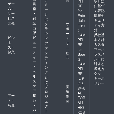
取引法
PFI
ゲー
書
ミ
に基づ
RE
ム・
籍
ー
く表記
for
サー
・
と
情報セ
Ente
ビス
雑
は
キュリ
rtain
開発
誌
ク
サ
ティ方
men
出
ラ
ポ
針
t
版
ウ
ー
反社基
CAM
ビジ
ビ
ド
ト
本方針
PFI
ネ
ュ
フ
サ
カスタ
RE
ス・
ー
ァ
ー
マーハ
for
起業
テ
ン
ビ
ラスメ
Spor
ィ
デ
ス
ントに
ts
ー
ィ
対する
CAM
・
ン
考え方
PFI
ヘ
グ
クッ
RE
ル
と
キーポ
ふる
ス
は
リシー
さと
ケ
プ
実
納税
ア
ロ
施
AD
アー
舞
ジ
事
FOR
ト・
台
ェ
例
ALL
写真
・
ク
HIO
パ
ト
KOS