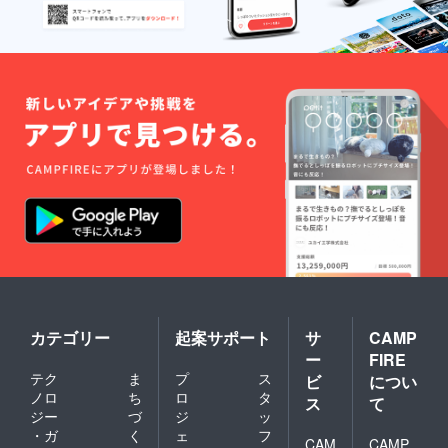
カテゴリー
起案サポート
サ
CAMP
ー
FIRE
テク
ま
プ
ス
ビ
につい
ノロ
ち
ロ
タ
ス
て
ジー
づ
ジ
ッ
・ガ
く
ェ
フ
CAM
CAMP