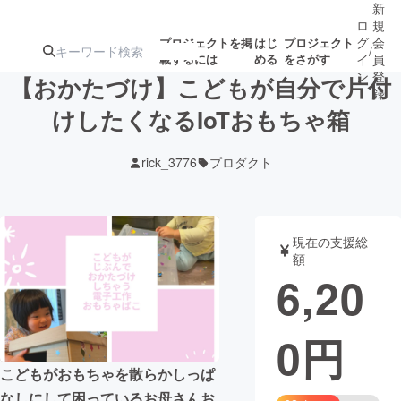
新
ロ
規
グ
会
プロジェクトを掲
はじ
プロジェクト
/
載するには
める
をさがす
イ
員
ン
登
【おかたづけ】こどもが自分で片付
録
けしたくなるIoTおもちゃ箱
人気のプロ
注目のリ
注目の新着プロ
募集終了が近いプ
もうすぐ公開
rick_3776
プロダクト
ジェクト
ターン
ジェクト
ロジェクト
されます
アート・写真
音楽
現在の支援総
額
6,20
テクノロジー・ガジェット
ゲーム・サ
0
円
映像・映画
書籍・雑誌
こどもがおもちゃを散らかしっぱ
ビジネス・起業
チャレンジ
なしにして困っているお母さんお