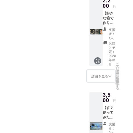
2,2
うマイ
00
円
コンを
【好き
使って
な箱で
説明し
作りた
ます。
い方向
支援
け】 電
者：
子部品
1人
は全部
お届
揃って
け予
いるの
定：
で、お
2020
年01
好きな
こ
月
箱にお
の
リ
子様と
タ
ー
一緒に
ン
詳細を見る
を
工作を
選
択
楽しん
す
る
でくだ
3,5
さい！
00
円
【すぐ
使って
みたい
人向
支援
け】 す
者：
ぐに遊
0人