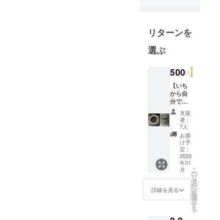
リターンを
選ぶ
500
円
【いち
から自
分で
作って
支援
みたい
者：
人向
7人
け】 マ
お届
イコン
け予
を除い
定：
た部品
2020
年01
のセッ
こ
月
トをお
の
リ
届けし
タ
ー
ます。
ン
詳細を見る
を
＊作例
選
択
では
す
る
M5Stic
kCとい