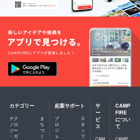
カテゴリー
起案サポート
サ
CAMP
ー
FIRE
テク
ま
プ
ス
ビ
につい
ノロ
ち
ロ
タ
ス
て
ジー
づ
ジ
ッ
・ガ
く
ェ
フ
CAM
CAMP