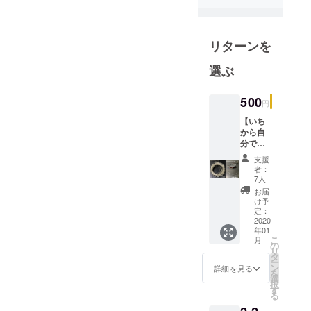
リターンを
選ぶ
500
円
【いち
から自
分で
作って
支援
みたい
者：
人向
7人
け】 マ
お届
イコン
け予
を除い
定：
た部品
2020
年01
のセッ
こ
月
トをお
の
リ
届けし
タ
ー
ます。
ン
詳細を見る
を
＊作例
選
択
では
す
る
M5Stic
kCとい