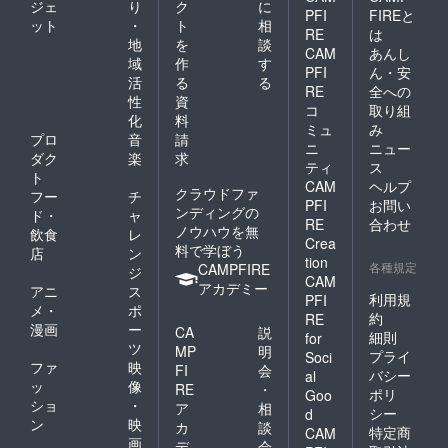
ジェ
り
ク
に
PFI
FIREと
ット
・
ト
相
RE
は
地
を
談
CAM
あんし
域
作
す
PFI
ん・安
活
る
る
RE
全への
性
資
コ
取り組
化
料
ミュ
み
プロ
音
請
ニ
ニュー
ダク
楽
求
ティ
ス
ト
CAM
ヘルプ
クラウドファ
フー
チ
PFI
お問い
ンディングの
ド・
ャ
RE
合わせ
ノウハウを無
飲食
レ
Crea
料で学ぼう
店
ン
tion
各種規定
CAMPFIRE
ジ
CAM
アカデミー
アニ
ス
利用規
PFI
メ・
ポ
約
RE
漫画
ー
CA
説
細則
for
ツ
MP
明
プライ
Soci
ファ
映
FI
会
バシー
al
ッ
像
RE
・
ポリ
Goo
ショ
・
ア
相
シー
d
ン
映
カ
談
特定商
CAM
画
デ
会