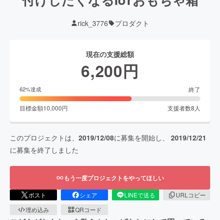
rick_3776
プロダクト
現在の支援総額
6,200
円
終了
62
%達成
目標金額
10,000
円
支援者数
8
人
このプロジェクトは、
2019/12/08
に募集を開始し、
2019/12/21
に募集を終了しました
もう一度プロジェクトをやってほしい
ポスト
シェア
LINEで送る
URLコピー
埋め込み
QRコード