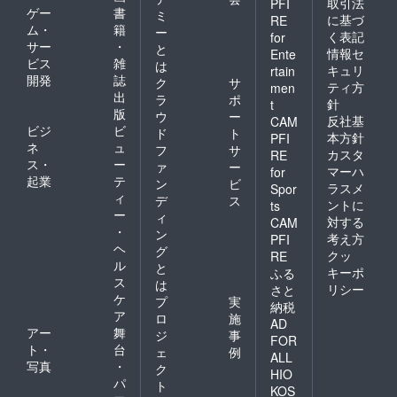
取引法
PFI
ゲー
書
ミ
に基づ
RE
ム・
籍
ー
く表記
for
サー
・
と
情報セ
Ente
ビス
雑
は
キュリ
rtain
開発
誌
ク
サ
ティ方
men
出
ラ
ポ
針
t
版
ウ
ー
反社基
CAM
ビジ
ビ
ド
ト
本方針
PFI
ネ
ュ
フ
サ
カスタ
RE
ス・
ー
ァ
ー
マーハ
for
起業
テ
ン
ビ
ラスメ
Spor
ィ
デ
ス
ントに
ts
ー
ィ
対する
CAM
・
ン
考え方
PFI
ヘ
グ
クッ
RE
ル
と
キーポ
ふる
ス
は
リシー
さと
ケ
プ
実
納税
ア
ロ
施
AD
アー
舞
ジ
事
FOR
ト・
台
ェ
例
ALL
写真
・
ク
HIO
パ
ト
KOS