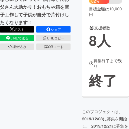
62%
父さん大助かり！おもちゃ箱を電
目標金額は10,000
まちづくり・地域活性化
円
子工作して子供が自分で片付けし
たくなります！
支援者数
CAMPFIRE for Social Good
CAMPFIRE Creation
ポスト
シェア
8
人
CAMPFIREふるさと納税
machi-ya
コミュニティ
LINEで送る
URLコピー
埋め込み
QRコード
募集終了まで残
り
終了
このプロジェクトは、
2019/12/08
に募集を開始
し、
2019/12/21
に募集を