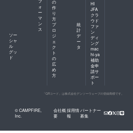
フ
の
HI
ォ
作
JFA
ー
り
クラ
マ
方
ウド
ン
プ
統
ファ
ス
ロ
計
ン
ソー
ジ
デ
ディ
シャ
ェ
ー
ング
ル
ク
タ
mac
グッ
ト
hi-ya
ド
の
補助
広
金申
め
請サ
方
ポー
ト
「QRコード」は株式会社デンソーウェーブの登録商標です。
© CAMPFIRE,
会社概
採用情
パートナー
Inc.
要
報
募集