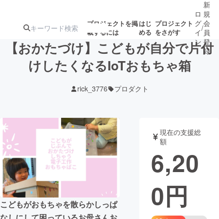
新
ロ
規
グ
会
プロジェクトを掲
はじ
プロジェクト
/
載するには
める
をさがす
イ
員
ン
登
【おかたづけ】こどもが自分で片付
録
けしたくなるIoTおもちゃ箱
人気のプロ
注目のリ
注目の新着プロ
募集終了が近いプ
もうすぐ公開
rick_3776
プロダクト
ジェクト
ターン
ジェクト
ロジェクト
されます
アート・写真
音楽
現在の支援総
額
6,20
テクノロジー・ガジェット
ゲーム・サ
0
円
映像・映画
書籍・雑誌
こどもがおもちゃを散らかしっぱ
ビジネス・起業
チャレンジ
なしにして困っているお母さんお