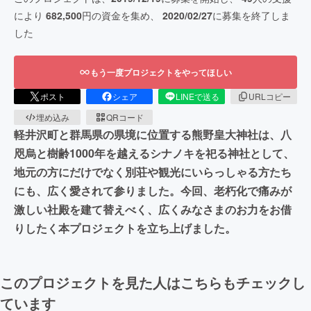
により
682,500
円の資金を集め、
2020/02/27
に募集を終了しま
した
もう一度プロジェクトをやってほしい
ポスト
シェア
LINEで送る
URLコピー
埋め込み
QRコード
軽井沢町と群馬県の県境に位置する熊野皇大神社は、八
咫烏と樹齢1000年を越えるシナノキを祀る神社として、
地元の方にだけでなく別荘や観光にいらっしゃる方たち
にも、広く愛されて参りました。今回、老朽化で痛みが
激しい社殿を建て替えべく、広くみなさまのお力をお借
りしたく本プロジェクトを立ち上げました。
このプロジェクトを見た人はこちらもチェックし
ています