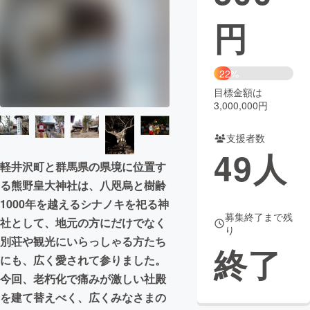
円
まちづくり・地域活性化
CAMPFIRE for Social Good
CAMPFIRE Creation
22%
CAMPFIREふるさと納税
machi-ya
コミュニティ
目標金額は
3,000,000円
支援者数
49
人
軽井沢町と群馬県の県境に位置す
る熊野皇大神社は、八咫烏と樹齢
1000年を越えるシナノキを祀る神
募集終了まで残
社として、地元の方にだけでなく
り
別荘や観光にいらっしゃる方たち
終了
にも、広く愛されて参りました。
今回、老朽化で痛みが激しい社殿
を建て替えべく、広くみなさまの