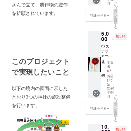
祷を奉
ます。その
こ
月
さんで立て、農作物の豊作
仕し、
の
リ
為、神社を
神さま
タ
を祈願されています。
ー
のご守
ン
詳細を見る
お護りする
を
護をい
選
宮司も２人
択
ただけ
す
る
るよう
おりそれぞ
5,0
に願い
れ神社のお
残り92
求める
00
円
祀りを行っ
神事を
① ス
行っ
ており、御
テッ
て、
祈祷・お守
カー
メール
このプロジェクト
（交通
り・社務所
にて送
支援
安全）
らせて
者：
も別になっ
で実現したいこと
②お守
いただ
8人
ておりま
りとし
きま
お届
てスマ
す。
す。
け予
ホの待
定：
以下の境内の図面に示した
受にお
2020
年04
【当神社は
使いい
とおり3つの神社の施設整備
こ
月
ただけ
の
長野県、軽
リ
る本神
タ
を行います。
井沢の氏
ー
社特製
ン
詳細を見る
を
の画像
神、長野県
選
択
以上2点
す
熊野皇大神
る
を、ご
社です】
10,
支援い
残り93
ただき