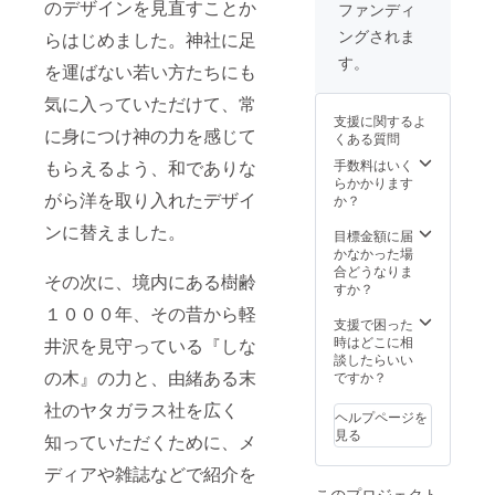
ては、
とする
のデザインを見直すことか
ただき
ファンディ
公序良
場合に
ます（4
ングされま
らはじめました。神社に足
俗に反
は、備
枚目の
するも
考欄に
写真）
す。
を運ばない若い方たちにも
の、反
てその
※当社で
社会的
旨お書
は、通
気に入っていただけて、常
勢力に
きくだ
常は御
支援に関するよ
関係す
さい。
朱印、
に身につけ神の力を感じて
くある質問
ると判
※記載す
御朱印
断され
る名称
帳、絵
もらえるよう、和でありな
手数料はいく
る内
につい
馬の通
らかかります
がら洋を取り入れたデザイ
容、他
ては、
販は一
か？
者の知
公序良
切して
ンに替えました。
的財産
俗に反
おりま
目標金額に届
権を侵
するも
せん。
かなかった場
害する
の、反
本クラ
合どうなりま
その次に、境内にある樹齢
恐れの
社会的
ウド
すか？
あるも
勢力に
ファン
１０００年、その昔から軽
のなど
関係す
ドのみ
支援で困った
につい
ると判
の特典
時はどこに相
井沢を見守っている『しな
ては、
断され
になり
談したらいい
お断り
る内
の木』の力と、由緒ある末
ます
ですか？
させて
容、他
社のヤタガラス社を広く
頂く場
者の知
ヘルプページを
合がご
的財産
見る
知っていただくために、メ
ざいま
権を侵
す。
害する
ディアや雑誌などで紹介を
恐れの
このプロジェクト