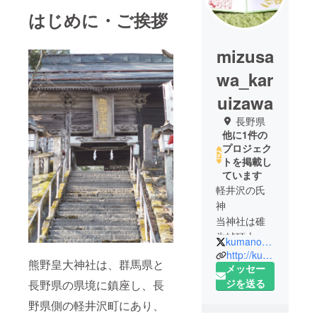
はじめに・ご挨拶
mizusa
wa_kar
uizawa
長野県
他に1件の
プロジェク
トを掲載し
ています
軽井沢の氏
神
当神社は碓
氷峠頂上
kumanokoutai
標高１２０
http://kumanokoutai.urdr.weblife.me
熊野皇大神社は、群馬県と
０ｍに位置
メッセー
し、自然豊
ジを送る
長野県の県境に鎮座し、長
かな軽井沢
野県側の軽井沢町にあり、
に鎮座する