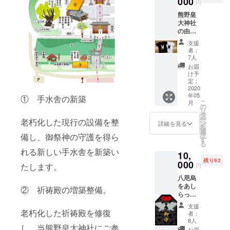
000
円
ました
熊野皇
みなさ
大神社
まに祈
の由緒
祷を奉
正しき
仕し、
支援
八咫烏
神さま
者：
の紋を
のご守
7人
アレン
護をい
お届
ジしたT
ただけ
け予
シャツ
るよう
定：
です。
2020
に願い
年05
白と黒
① 手水舎の新築
求める
こ
月
の二色
神事を
の
リ
をご用
行って
タ
ー
老朽化した現行の設備を整
意し、
お送り
ン
詳細を見る
を
本クラ
いたし
選
択
備し、御祭神の守護を得ら
ウド
ます。
す
る
ファン
※当社で
れる新しい手水舎を新築い
10,
ドのみ
は、通
残り92
でのご
000
常は御
たします。
円
提供に
守、ス
八咫烏
なりま
テッ
をあし
す。ご
カーな
② 祈祷殿の増築整備。
らっ
支援い
どの通
た、大
ただき
販は一
支援
型のお
老朽化した祈祷殿を修復
ました
切して
者：
守り(A4
みなさ
おりま
8人
し、当熊野皇大神社にご参
サイズ)
まに祈
せん。
お届