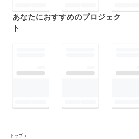
日も早い終息をこころ
練習し、実際の神楽の
より願い、熊野皇大神
衣装を纏って舞ってい
あなたにおすすめのプロジェク
社の御神徳を皆様に！
ただき終了いたしまし
ト
た。巫女体験の奥様の
付添として、お二人で
いらっしゃったTさま
ご夫妻、ご参加ありが
とうございました。※
撮影時のみマスクを外
しておりますが、体験
中はマスクや手洗い消
毒など感染予防に十分
に配慮して実施いたし
ました。熊野皇大神社
のご神徳をみなさま
へ！
トップ
>