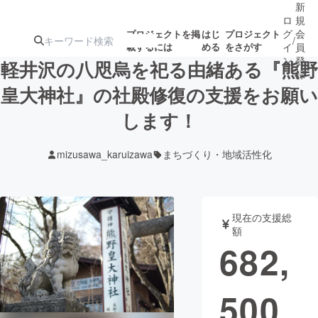
新
ロ
規
グ
会
プロジェクトを掲
はじ
プロジェクト
/
載するには
める
をさがす
イ
員
ン
登
軽井沢の八咫烏を祀る由緒ある『熊野
録
皇大神社』の社殿修復の支援をお願い
します！
人気のプロ
注目のリ
注目の新着プロ
募集終了が近いプ
もうすぐ公開
ジェクト
ターン
ジェクト
ロジェクト
されます
mizusawa_karuizawa
まちづくり・地域活性化
アート・写真
音楽
現在の支援総
テクノロジー・ガジェット
ゲーム・サ
額
682,
映像・映画
書籍・雑誌
500
ビジネス・起業
チャレンジ