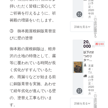
です。
祷を奉
本クラ
け予
拝いただく皆様に安心して
今回の
仕し、
定：
ウド
クラウ
2020
神さま
ファン
ご祈祷を行えるように、祈
年05
ドファ
のご守
ドのみ
こ
月
ンドの
護をい
の
の特典
祷殿の増築をいたします。
リ
リター
ただけ
タ
になり
ー
ンだけ
るよう
ン
ます。
詳細を見る
を
の非売
に願い
③ 御本殿屋根銅版葺替並
選
択
品にな
求める
す
る
びに壁の塗替
りま
神事を
20,
す。ご
行って
残り43
支援い
000
お送り
円
御本殿の屋根銅版は、軽井
ただき
いたし
以下の2
ました
ます。
沢の土地の特徴として、霧
つのリ
みなさ
※Tシャ
ターン
まに祈
ツのサ
等に覆われている時間が長
をご支
祷を奉
イズ、
支援
援いた
仕し、
色につ
く劣化がすすんでいるた
者：
だきま
神さま
いては
7人
したみ
のご守
め、雨漏りなどが始まる前
必ず指
お届
なさま
護をい
定お願
け予
に銅版葺替を実施、あわせ
に祈祷
ただけ
定：
いしま
を奉仕
2020
るよう
す。
て経年劣化が進んでいる壁
年03
し、神
に願い
こ
月
さまの
求める
の
の、塗替え工事も行いま
リ
ご守護
神事を
タ
ー
をいた
行っ
ン
詳細を見る
す。
を
だける
て、当
選