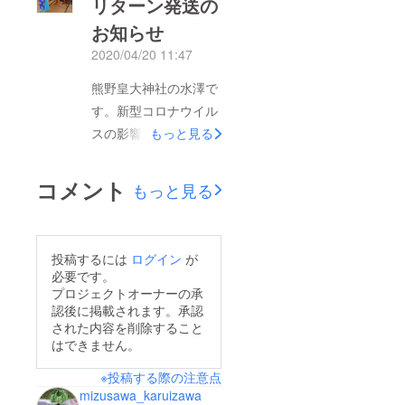
リターン発送の
験、そもそも雪がなく
していけるための事業
お知らせ
なるGW前後に実施し
を予定しており、今回
たいと考えていたので
2020/04/20 11:47
あらたに、以下のクラ
すが、コロナ感染防止
ウドファンディングの
熊野皇大神社の水澤で
の緊急事態宣言が出さ
プロジェクトを立ち上
す。新型コロナウイル
れ移動自粛もあり延期
げました。【100年後
スの影響で生産が遅れ
もっと見る
しておりました。6月
にのこる神社として地
ていた大型お守りです
19日に他県への移動自
域コミュニティの場作
が、一昨日に当社に届
コメント
粛が解除されたことを
もっと見る
りへチャレンジしま
きましたので、早速ご
受けて、6月20日
す！】これは新しくで
祈祷をおこない、本日
（土）に、ご来訪いた
きた箱である社務所や
発送いたしました。長
だいて巫女体験をして
投稿するには
ログイン
が
社殿を、地域コミュニ
らくおまたせして申し
必要です。
いただく運びになりま
ティの場として新たに
訳ございませんでし
プロジェクトオーナーの承
した。巫女体験は当神
機能できるようにどう
認後に掲載されます。承認
た。緊急事態宣言が発
社でも初の試みでもあ
された内容を削除すること
していくか、3つの
令され、重苦しい世情
はできません。
り、どういう体験をし
チャレンジにたいする
ではありますが、この
ていただくか巫女たち
ご支援をお願いしてお
※投稿する際の注意点
お守りがわずかばかり
とも、なんどもディス
mizusawa_karuizawa
りますので、ご一読い
でも、みなさまのお力