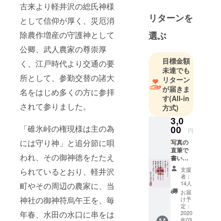
古来より軽井沢の総氏神様
神社です。
リターンを
また、当神
として信仰が厚く、災厄消
社は、全国
除農作増産の守護神として
選ぶ
的にも珍し
公卿、武人農家の尊崇厚
い県境、お
目標金額
く、江戸時代より交通の要
社の中央で
未達でも
長野県と群
所として、参勤交替の諸大
リターン
馬県に分か
が届きま
名をはじめ多くの方に参拝
れた神社で
す
(All-in
されて参りました。
す。ですの
方式)
で、一つの
3,0
「碓氷峠の権現様は主の為
神社であり
00
円
ながら２つ
には守り神」と追分節に唄
写真の
の宗教法人
直筆で
われ、その御神徳をたたえ
書いた
がけんざい
お礼状
支援
られているとおり、軽井沢
し長野県熊
を、ご
者：
支援い
野皇大神社
14人
町やその周辺の農家に、当
ただき
お届
と群馬県熊
ました
神社の御神符烏午王を、毎
け予
野神社に分
みなさ
定：
年春、水田の水口に串をは
まに祈
2020
かれており
年03