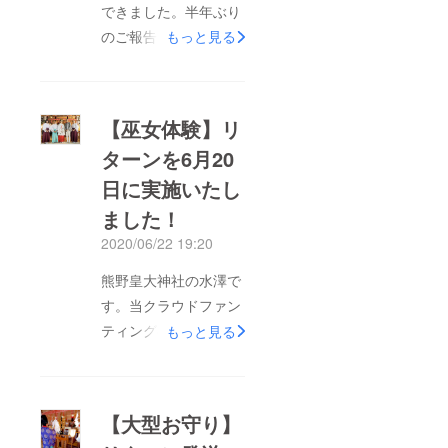
できました。半年ぶり
のご報告になります
もっと見る
が、皆様のご支援をい
ただき、コロナ禍での
工期の遅れはでたもの
【巫女体験】リ
の、社務所の修復と新
ターンを6月20
社殿の建設は順調に進
日に実施いたし
んでおります。みなさ
ま本当にありがとうご
ました！
ざいました。現在の予
2020/06/22 19:20
定では、5月末竣工予
熊野皇大神社の水澤で
定です。写真は3月の
す。当クラウドファン
時点でのものです。新
ティングのリターンの
もっと見る
社殿の内部の完成予想
巫女体験を、県をまた
図この建て替え工事が
いだ移動自粛が解除さ
完了したのち、地域の
れた6月20日に実施し
コミュニティの場とし
【大型お守り】
ました。この巫女体
て神社があらたに機能