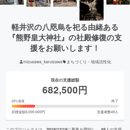
軽井沢の八咫烏を祀る由緒ある
『熊野皇大神社』の社殿修復の支
援をお願いします！
mizusawa_karuizawa
まちづくり・地域活性化
現在の支援総額
682,500
円
終了
22
%達成
目標金額
3,000,000
円
支援者数
49
人
このプロジェクトは、
2019/12/19
に募集を開始し、
49
人の支援