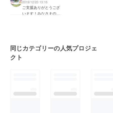
2019/12/20 13:16
カッションしたうえで
ただければ幸いです。
になれればと思ってお
ご支援ありがとうござ
体験メニューを決めま
熊野皇大神社 宮司
ります。また、当社で
います！みなさまの応
した。体験は、おおよ
水澤貴文＃熊野皇大神
も緊急事態宣言をうけ
援を糧にがんばりま
そ3時間ほど。まず神
社のご神徳をみなさま
て、ご参拝のみなさ
す！
事に仕える巫女とし
に
ま、神社職員の安全を
て、お祓いをうけてい
第一に考え、4月18日
ただくことから始めま
よりしばらくの間、境
同じカテゴリーの人気プロジェ
す。その後、神社境内
内の授与所を閉鎖いた
の掃除などをしていた
クト
しました。ご参拝はで
だいて、社務所で御朱
きますが、御朱印につ
印の記帳の練習をしま
いては参道入口横の無
す。その成果は、ご自
人の授与所で書き置き
身の御朱印帳に自らの
のみの対応とさせてい
筆で、当社の御朱印を
ただきます。またご祈
記入していただきまし
祷などについては、お
た。そして最後は、巫
電話にて直接ご予約を
女神楽の『浦安の舞』
お願いいたします。一
の一節を、お伝えして