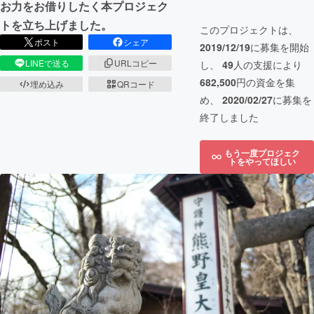
お力をお借りしたく本プロジェク
トを立ち上げました。
このプロジェクトは、
ポスト
シェア
2019/12/19
に募集を開始
LINEで送る
URLコピー
し、
49
人の支援により
682,500
円の資金を集
埋め込み
QRコード
め、
2020/02/27
に募集を
終了しました
もう一度プロジェク
トをやってほしい