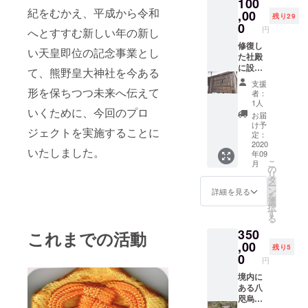
100
ウド
で、でき次第こ
いで
奉納さ
紀をむかえ、平成から令和
,00
ファン
ちらにて、写真
す。神
せてい
残り29
ドのみ
0
などでご案内い
事との
ただき
円
へとすすむ新しい年の新し
の特別
たします。 ※お
兼ね合
ます）
修復し
な御朱
名前を匿名とす
いもあ
※当社で
い天皇即位の記念事業とし
た社殿
印を記
る場合には、備
り、ご
は、通
に設置
載し、
考欄にてその旨
希望に
て、熊野皇大神社を今ある
常は御
される
ご支援
お書きくださ
添えな
朱印お
支援
ボード
形を保ちつつ未来へ伝えて
いただ
い。 ※記載する
い場合
よび御
者：
に、単
きまし
名称について
には、
1人
朱印
いくために、今回のプロ
独のプ
たみな
は、公序良俗に
こちら
帳、絵
お届
レート
さまに
反するもの、反
から候
け予
馬など
ジェクトを実施することに
に記名
祈祷を
定：
社会的勢力に関
補日を
の通信
し祈祷
2020
奉仕
係すると判断さ
ご提案
販売な
いたしました。
年09
を奉仕
し、神
れる内容、他者
し選ん
どはし
こ
月
し、神
さまの
の
の知的財産権を
でいた
ており
リ
さまの
ご守護
タ
侵害する恐れの
だきま
ませ
ー
ご守護
をいた
ン
あるものなどに
す。ま
詳細を見る
ん。本
を
をいた
だける
選
ついては、お断
た衣装
クラウ
択
だける
ように
す
りさせて頂く場
の用意
ドファ
る
ように
願い求
合がございま
の関係
ンドの
350
願い求
これまでの活動
める神
す。
もござ
みの特
める神
,00
事を
います
典にな
残り5
事を
行って
0
ので、
りま
円
行った
お送り
身長に
す。
ものを
境内に
いたし
ついて
掲示い
ある八
ます。
もご記
たしま
咫烏社
②絵馬
入いた