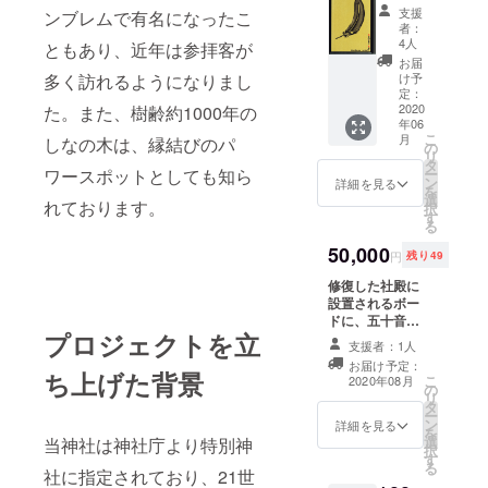
を用意
す。 ※
最初の
支援
ンブレムで有名になったこ
いたし
写真は
ページ
者：
まし
当社に
に今回
4人
ともあり、近年は参拝客が
た。 ①
て夏の
のクラ
お届
御朱印
終わり
多く訪れるようになりまし
ウド
け予
帳（蒔
の祭礼
定：
ファン
絵仕立
2020
た。また、樹齢約1000年の
である
ドのみ
年06
て、
『浦安
の特別
こ
月
しなの木は、縁結びのパ
125mm
の舞』
の
な御朱
リ
☓184m
を奉納
タ
印を記
ワースポットとしても知ら
ー
m）伝
する巫
ン
載して
詳細を見る
を
統工芸
女たち
選
お送り
れております。
択
の蒔絵
です。
す
いたし
る
を表紙
※体験実
ます。
と裏表
50,000
施日
②絵馬
円
残り49
紙にあ
は、6月
（これ
しらっ
修復した社殿に
中と
は備考
た重厚
設置されるボー
し、も
欄に絵
感のあ
ドに、五十音順
し希望
馬に書
プロジェクトを立
るデザ
に、お名前を記
の日が
くお願
支援者：1人
インの
載し祈祷を奉仕
あれば
い事を
お届け予定：
御朱印
し、神さまのご
備考欄
ち上げた背景
書いて
こ
2020年08月
帳で
の
守護をいただけ
に、候
いただ
リ
す。最
タ
るように願い求
補日を
き、当
ー
初の
ン
める神事を行い
複数お
詳細を見る
神社に
を
ページ
選
当神社は神社庁より特別神
ます。ボードに
書きい
て記入
択
に今回
す
ついては、現在
ただけ
後、境
る
社に指定されており、21世
のクラ
制作中ですの
れば幸
内にて