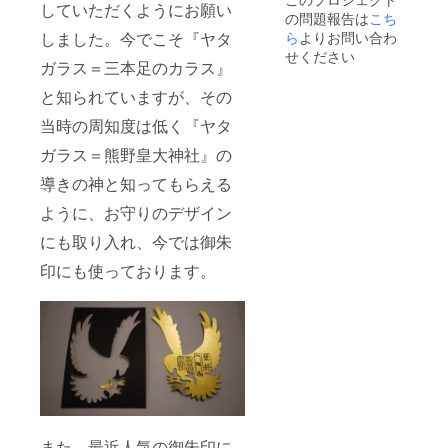
あるも
していただくようにお願い
の問題報告は
こち
のなど
につい
しました。今でこそ『ヤタ
ら
よりお問い合わ
ては、
せください
ガラス＝三本足のカラス』
お断り
させて
と知られていますが、その
頂く場
合がご
当時の周知度は低く『ヤタ
ざいま
す。
ガラス＝熊野皇大神社』の
導きの神と知ってもらえる
ように、お守りのデザイン
にも取り入れ、今では御朱
印にも使っております。
また、最近人気の御朱印に