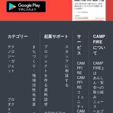
カテゴリー
起案サポート
サ
CAMP
ー
FIRE
テク
ま
プ
ス
ビ
につい
ノロ
ち
ロ
タ
ス
て
ジー
づ
ジ
ッ
・ガ
く
ェ
フ
CAM
CAMP
ジェ
り
ク
に
PFI
FIREと
ット
・
ト
相
RE
は
地
を
談
CAM
あんし
域
作
す
PFI
ん・安
活
る
る
RE
全への
性
資
コ
取り組
化
料
ミュ
み
プロ
音
請
ニ
ニュー
ダク
楽
求
ティ
ス
ト
CAM
ヘルプ
クラウドファ