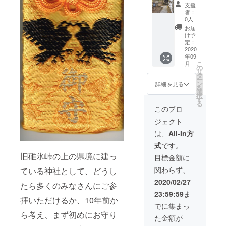
す。
の屋外
これは
だけれ
支援
ボード
部分に
備考欄
ば幸い
者：
につい
彫り込
に絵馬
です。
0人
ては現
みのプ
に書く
※当社へ
お届
在鋭意
レート
お願い
の交通
け予
製作中
を作
事を書
定：
費、お
ですの
成、神
2020
いてい
よび滞
年09
で、完
さまの
ただ
在費用
こ
月
成次
ご守護
き、当
の
など
リ
第、お
をいた
神社に
タ
は、ご
ー
知らせ
だける
て記入
ン
自身の
詳細を見る
を
にてご
ように
後、神
選
ご負担
択
案内い
願い求
さまの
す
となり
る
たしま
める神
ご守護
ます。
このプロ
す。 ※
事を
をいた
ご了承
ジェクト
お名前
行った
だける
くださ
を匿名
のち掲
ように
い。
は、
All-In方
とする
示しま
願い求
式
です。
場合に
す。こ
める神
は、備
ちらは
旧碓氷峠の上の県境に建っ
事を
目標金額に
考欄に
いつで
行った
関わらず、
ている神社として、どうし
てその
もご覧
のち、
旨お書
になれ
境内の
2020/02/27
たら多くのみなさんにご参
きくだ
る場所
しなの
23:59:59
ま
さい。
になり
木の近
拝いただけるか、10年前か
※記載す
ます。
くにて
でに集まっ
る名称
※お名前
奉納さ
ら考え、まず初めにお守り
た金額が
につい
を匿名
せてい