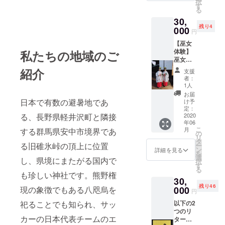
択
ように
方にご
す
る
願い求
参拝い
30,
める神
ただい
残り4
事を行
000
たコト
円
いたし
として
【巫女
ます。
お送り
体験】
私たちの地域のご
①御朱
しま
巫女さ
印帳
す。 ※
んの装
（黒金
写真は
紹介
支援
束をし
の御朱
イメー
者：
ていた
印帳）
ジイラ
1人
だき記
バック
ストで
お届
念撮
やポー
日本で有数の避暑地であ
す。
け予
影、ご
チでの
定：
る、長野県軽井沢町と隣接
希望の
2020
持ち歩
年06
方は撮
きでか
こ
月
する群馬県安中市境界であ
影だけ
さばら
の
リ
でな
ない
タ
る旧碓氷峠の頂上に位置
ー
く、巫
（112m
ン
詳細を見る
を
女とし
m☓160
選
し、県境にまたがる国内で
択
て当社
mm変
す
る
で、そ
形A6サ
も珍しい神社です。熊野権
30,
のお勤
イズ）
残り46
めをご
現の象徴でもある八咫烏を
000
こぶり
円
体験い
なサイ
祀ることでも知られ、サッ
以下の2
ただく
ズの御
つのリ
ことも
朱印帳
カーの日本代表チームのエ
ターン
可能で
です。