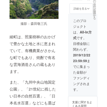
発送
の
画者が
市に
リ
物性肥
は、企
タ
運送会
なって
ー
料を使
画者の
ン
社と契
詳細を見る
います
を
わず、
実家が
選
約して
が、お
択
天日で
営んで
す
いない
米は宮
る
干した
いる香
ため、
このプロ
崎県綾
安心で
撮影：森田敬三氏
川県の
今回は
町産の
ジェクト
美味し
個人商
発送の
もので
いお
店名義
みお願
は、
All-In方
すの
米。 ●
での発
いした
で、ご
綾町は、照葉樹林のおかげ
式
です。
サンク
送とな
次第で
安心く
スレ
りま
で豊かな土地と水に恵まれ
す。 ま
目標金額に
ださ
ター ●
す。 企
た、広
い。
関わらず、
消費
ていて、有機農業がさかん
画者が
島県で
税、送
運送会
のイベ
2019/12/22
な町でもあり、焼酎で有名
料込み
社と契
ント用
23:59:59
ま
◎ご了
約して
に準備
な雲海酒造さんの蔵もあり
承いた
いない
したた
でに集まっ
だきた
ため、
め、米
ます。
た金額が
い点◎
今回は
袋の裏
発送
発送の
にある
ファンディ
は、企
みお願
表示ラ
また、「九州中央山地国定
ングされま
画者の
いした
ベルの
実家が
公園」、「21世紀に残した
次第で
販売者
す。
営んで
す。 ま
の住所
い日本の自然百選」、「日
いる香
た、広
が広島
川県の
島県で
市に
支援に関するよ
本名水百選」などにも選ば
個人商
のイベ
なって
くある質問
店名義