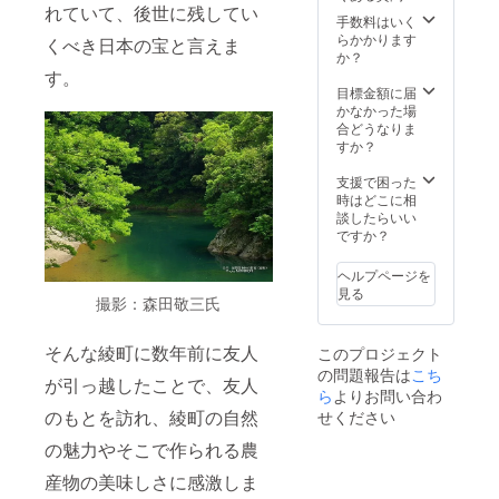
ント用
います
れていて、後世に残してい
での発
に準備
手数料はいく
が、お
送とな
したた
らかかります
米は宮
くべき日本の宝と言えま
りま
め、米
か？
崎県綾
す。 企
袋の裏
す。
町産の
画者が
にある
目標金額に届
もので
運送会
表示ラ
かなかった場
すの
社と契
ベルの
合どうなりま
で、ご
約して
販売者
すか？
安心く
いない
の住所
ださ
ため、
が広島
支援で困った
い。
今回は
市に
時はどこに相
発送の
なって
談したらいい
みお願
います
ですか？
いした
が、お
次第で
米は宮
ヘルプページを
す。 ま
崎県綾
見る
撮影：森田敬三氏
た、広
町産の
島県で
もので
のイベ
すの
そんな綾町に数年前に友人
このプロジェクト
ント用
で、ご
の問題報告は
こち
に準備
安心く
が引っ越したことで、友人
したた
ら
よりお問い合わ
ださ
め、米
い。
のもとを訪れ、綾町の自然
せください
袋の裏
にある
の魅力やそこで作られる農
表示ラ
産物の美味しさに感激しま
ベルの
販売者