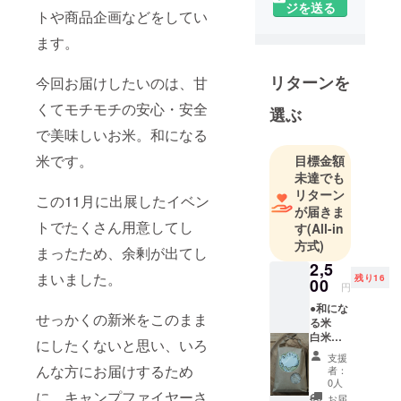
ジを送る
トや商品企画などをしてい
ます。
リターンを
今回お届けしたいのは、甘
くてモチモチの安心・安全
選ぶ
で美味しいお米。和になる
米です。
目標金額
未達でも
リターン
この11月に出展したイベン
が届きま
トでたくさん用意してし
す
(All-in
方式)
まったため、余剰が出てし
2,5
まいました。
残り16
00
円
●和にな
せっかくの新米をこのまま
る米
白米
にしたくないと思い、いろ
450グラ
支援
ム（約3
んな方にお届けするため
者：
合） 宮
0人
崎県綾
に、キャンプファイヤーさ
お届