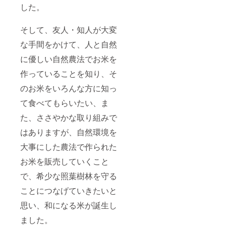
した。
の住所
が広島
市に
そして、友人・知人が大変
なって
います
な手間をかけて、人と自然
が、お
米は宮
に優しい自然農法でお米を
崎県綾
作っていることを知り、そ
町産の
もので
のお米をいろんな方に知っ
すの
で、ご
て食べてもらいたい、ま
安心く
ださ
た、ささやかな取り組みで
い。
はありますが、自然環境を
大事にした農法で作られた
お米を販売していくこと
で、希少な照葉樹林を守る
ことにつなげていきたいと
思い、和になる米が誕生し
ました。