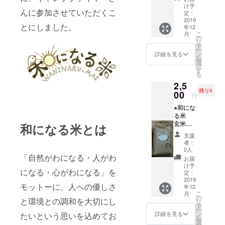
町産。
け予
んに参加させていただくこ
農薬や
定：
除草
2019
とにしました。
年12
剤、化
こ
月
学肥
の
リ
料・動
タ
ー
物性肥
ン
詳細を見る
を
料を使
選
択
わず、
す
る
天日で
2,5
干した
残り5
安心で
00
円
美味し
●和にな
いお
る米
米。 ●
玄米
サンク
和になる米とは
450グラ
スレ
支援
ム（約3
ター ●
者：
合） 宮
消費
0人
崎県綾
「自然がわになる・人がわ
税、送
お届
町産。
料込み
け予
になる・心がわになる」を
農薬や
◎ご了
定：
除草
2019
承いた
モットーに、人への優しさ
年12
剤、化
だきた
こ
月
学肥
い点◎
の
と環境との調和を大切にし
リ
料・動
発送
タ
ー
物性肥
は、企
ン
詳細を見る
たいという思いを込めてお
を
料を使
画者の
選