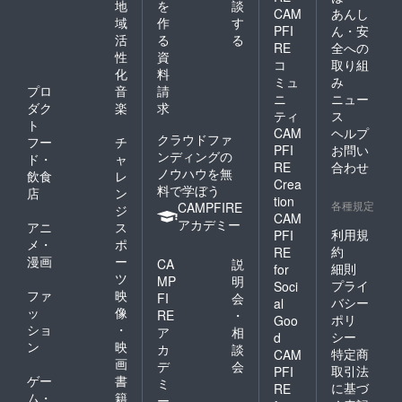
地
を
談
CAM
あんし
域
作
す
PFI
ん・安
活
る
る
RE
全への
性
資
コ
取り組
化
料
ミュ
み
プロ
音
請
ニ
ニュー
ダク
楽
求
ティ
ス
ト
CAM
ヘルプ
クラウドファ
フー
チ
PFI
お問い
ンディングの
ド・
ャ
RE
合わせ
ノウハウを無
飲食
レ
Crea
料で学ぼう
店
ン
tion
各種規定
CAMPFIRE
ジ
CAM
アカデミー
アニ
ス
利用規
PFI
メ・
ポ
約
RE
漫画
ー
CA
説
細則
for
ツ
MP
明
プライ
Soci
ファ
映
FI
会
バシー
al
ッ
像
RE
・
ポリ
Goo
ショ
・
ア
相
シー
d
ン
映
カ
談
特定商
CAM
画
デ
会
取引法
PFI
ゲー
書
ミ
に基づ
RE
ム・
籍
ー