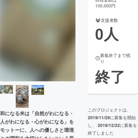
100,000円
まちづくり・地域活性化
支援者数
0
人
CAMPFIRE for Social Good
CAMPFIRE Creation
CAMPFIREふるさと納税
machi-ya
コミュニティ
募集終了まで残
り
終了
このプロジェクトは、
和になる米は「自然がわになる・
2019/11/29
に募集を開始
人がわになる・心がわになる」を
し、
2019/12/22
に募集を
モットーに、人への優しさと環境
終了しました