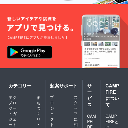
カテゴリー
起案サポート
サ
CAMP
ー
FIRE
テク
ま
プ
ス
ビ
につい
ノロ
ち
ロ
タ
ス
て
ジー
づ
ジ
ッ
・ガ
く
ェ
フ
CAM
CAMP
ジェ
り
ク
に
PFI
FIREと
ット
・
ト
相
RE
は