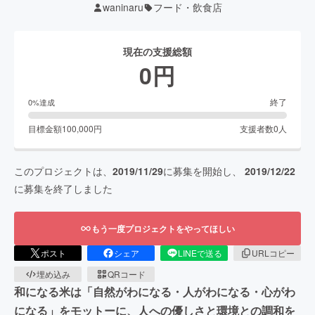
waninaru
フード・飲食店
現在の支援総額
0
円
終了
0
%達成
目標金額
100,000
円
支援者数
0
人
このプロジェクトは、
2019/11/29
に募集を開始し、
2019/12/22
に募集を終了しました
もう一度プロジェクトをやってほしい
ポスト
シェア
LINEで送る
URLコピー
埋め込み
QRコード
和になる米は「自然がわになる・人がわになる・心がわ
になる」をモットーに、人への優しさと環境との調和を