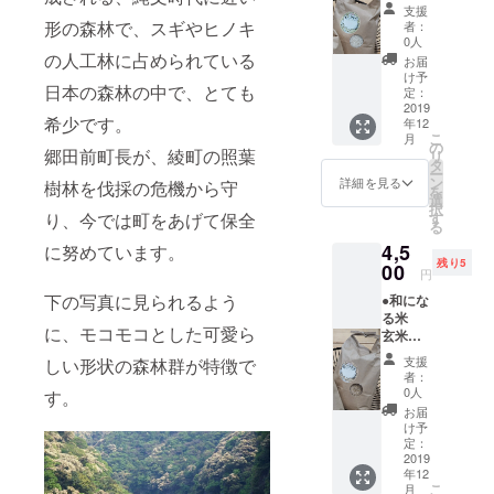
キログ
干した
りま
め、米
支援
ラム 宮
安心で
す。 企
形の森林で、スギやヒノキ
袋の裏
者：
崎県綾
美味し
画者が
0人
にある
町産。
の人工林に占められている
いお
運送会
表示ラ
お届
農薬や
米。 ●
社と契
け予
ベルの
日本の森林の中で、とても
除草
サンク
定：
約して
販売者
剤、化
2019
スレ
いない
の住所
希少です。
年12
学肥
ター ●
ため、
が広島
こ
月
料・動
消費
の
今回は
市に
郷田前町長が、綾町の照葉
リ
物性肥
税、送
タ
発送の
なって
ー
料を使
料込み
ン
みお願
詳細を見る
樹林を伐採の危機から守
います
を
わず、
◎ご了
選
いした
が、お
択
天日で
承いた
り、今では町をあげて保全
す
次第で
米は宮
る
干した
だきた
す。 ま
崎県綾
4,5
に努めています。
安心で
い点◎
た、広
町産の
残り5
美味し
00
発送
島県で
もので
円
いお
は、企
のイベ
すの
下の写真に見られるよう
●和にな
米。 ●
画者の
ント用
で、ご
る米
サンク
実家が
に準備
安心く
に、モコモコとした可愛ら
玄米 2
スレ
営んで
したた
ださ
キログ
ター ●
いる香
め、米
い。
支援
しい形状の森林群が特徴で
ラム 宮
消費
川県の
袋の裏
者：
崎県綾
税、送
個人商
0人
す。
にある
町産。
料込み
店名義
表示ラ
お届
農薬や
◎ご了
での発
け予
ベルの
除草
承いた
定：
送とな
販売者
剤、化
2019
だきた
りま
の住所
年12
学肥
い点◎
す。 企
が広島
こ
月
料・動