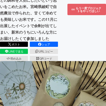
との調和を大切にしたいという思
いをこめたお米。宮崎県綾町で自
もう一度プロジェク
トをやってほしい
然農法で作られた、甘くて冷めて
も美味しいお米です。この11月に
出展したイベントで余剰が出てし
まい、新米のうちにいろんな方に
お届けしたくて参加しました
ポスト
シェア
LINEで送る
URLコピー
埋め込み
QRコード