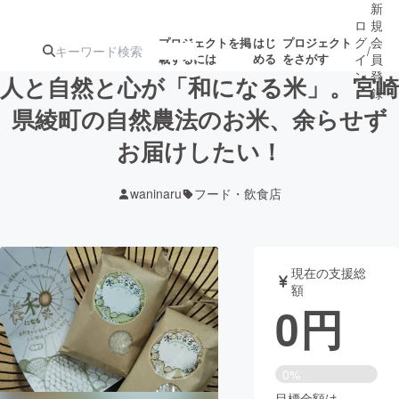
新
ロ
規
グ
会
プロジェクトを掲
はじ
プロジェクト
/
載するには
める
をさがす
イ
員
ン
登
人と自然と心が「和になる米」。宮崎
録
県綾町の自然農法のお米、余らせず
お届けしたい！
人気のプロ
注目のリ
注目の新着プロ
募集終了が近いプ
もうすぐ公開
ジェクト
ターン
ジェクト
ロジェクト
されます
waninaru
フード・飲食店
アート・写真
音楽
現在の支援総
テクノロジー・ガジェット
ゲーム・サ
額
0
円
映像・映画
書籍・雑誌
0%
ビジネス・起業
チャレンジ
目標金額は