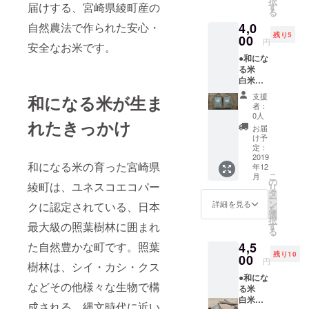
択
わず、
届けする、宮崎県綾町産の
実家が
す
る
天日で
営んで
自然農法で作られた安心・
4,0
干した
いる香
残り5
安心で
00
川県の
円
安全なお米です。
美味し
個人商
●和にな
いお
店名義
る米
米。 ●
での発
白米
サンク
送とな
450グラ
スレ
りま
支援
和になる米が生ま
ム（約3
ター ●
す。 企
者：
合）×1
消費
画者が
0人
れたきっかけ
●和にな
税、送
運送会
お届
る米
料込み
社と契
け予
玄米
◎ご了
定：
約して
450グラ
2019
承いた
いない
和になる米の育った宮崎県
年12
ム（約3
だきた
ため、
こ
月
合）×1
い点◎
の
今回は
綾町は、ユネスコエコパー
リ
宮崎県
発送
タ
発送の
ー
綾町
は、企
ン
みお願
詳細を見る
クに認定されている、日本
を
産。 農
画者の
選
いした
択
薬や除
最大級の照葉樹林に囲まれ
実家が
す
次第で
る
草剤、
営んで
す。 ま
た自然豊かな町です。照葉
4,5
化学肥
いる香
た、広
残り10
料・動
00
川県の
島県で
円
樹林は、シイ・カシ・クス
物性肥
個人商
のイベ
●和にな
料を使
店名義
ント用
などその他様々な生物で構
る米
わず、
での発
に準備
白米 2
天日で
送とな
したた
成される、縄文時代に近い