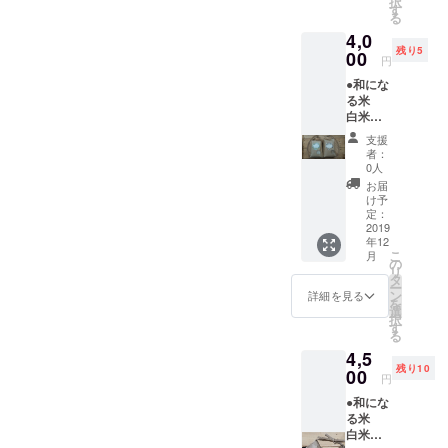
択
わず、
実家が
す
る
天日で
営んで
4,0
干した
いる香
残り5
安心で
00
川県の
円
美味し
個人商
●和にな
いお
店名義
る米
米。 ●
での発
白米
サンク
送とな
450グラ
スレ
りま
支援
ム（約3
ター ●
す。 企
者：
合）×1
消費
画者が
0人
●和にな
税、送
運送会
お届
る米
料込み
社と契
け予
玄米
◎ご了
定：
約して
450グラ
2019
承いた
いない
年12
ム（約3
だきた
ため、
こ
月
合）×1
い点◎
の
今回は
リ
宮崎県
発送
タ
発送の
ー
綾町
は、企
ン
みお願
詳細を見る
を
産。 農
画者の
選
いした
択
薬や除
実家が
す
次第で
る
草剤、
営んで
す。 ま
4,5
化学肥
いる香
た、広
残り10
料・動
00
川県の
島県で
円
物性肥
個人商
のイベ
●和にな
料を使
店名義
ント用
る米
わず、
での発
に準備
白米 2
天日で
送とな
したた