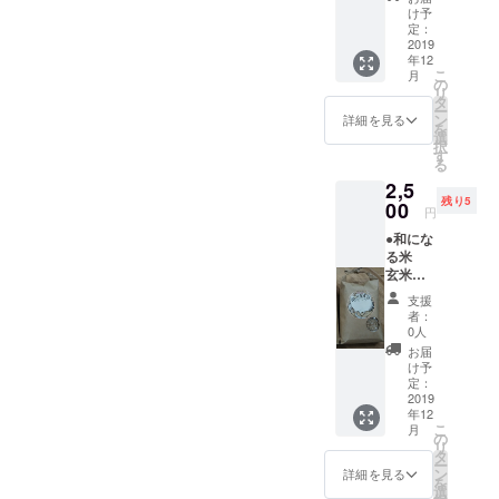
町産。
け予
農薬や
定：
除草
2019
年12
剤、化
こ
月
学肥
の
リ
料・動
タ
ー
物性肥
ン
詳細を見る
を
料を使
選
択
わず、
す
る
天日で
2,5
干した
残り5
安心で
00
円
美味し
●和にな
いお
る米
米。 ●
玄米
サンク
450グラ
スレ
支援
ム（約3
ター ●
者：
合） 宮
消費
0人
崎県綾
税、送
お届
町産。
料込み
け予
農薬や
◎ご了
定：
除草
2019
承いた
年12
剤、化
だきた
こ
月
学肥
い点◎
の
リ
料・動
発送
タ
ー
物性肥
は、企
ン
詳細を見る
を
料を使
画者の
選