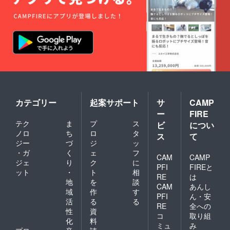
カテゴリー
起案サポート
サ
CAMP
ー
FIRE
テク
ま
プ
ス
ビ
につい
ノロ
ち
ロ
タ
ス
て
ジー
づ
ジ
ッ
・ガ
く
ェ
フ
CAM
CAMP
ジェ
り
ク
に
PFI
FIREと
ット
・
ト
相
RE
は
地
を
談
CAM
あんし
域
作
す
PFI
ん・安
活
る
る
RE
全への
性
資
コ
取り組
化
料
ミュ
み