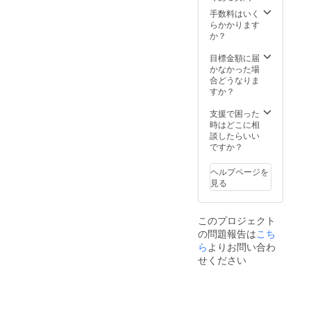
ント用
います
での発
に準備
手数料はいく
が、お
送とな
したた
らかかります
米は宮
りま
め、米
か？
崎県綾
す。 企
袋の裏
町産の
画者が
にある
目標金額に届
もので
運送会
表示ラ
かなかった場
すの
社と契
ベルの
合どうなりま
で、ご
約して
販売者
すか？
安心く
いない
の住所
ださ
ため、
が広島
支援で困った
い。
今回は
市に
時はどこに相
発送の
なって
談したらいい
みお願
います
ですか？
いした
が、お
次第で
米は宮
ヘルプページを
す。 ま
崎県綾
見る
た、広
町産の
島県で
もので
のイベ
すの
このプロジェクト
ント用
で、ご
の問題報告は
こち
に準備
安心く
したた
ら
よりお問い合わ
ださ
め、米
い。
せください
袋の裏
にある
表示ラ
ベルの
販売者