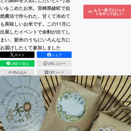
との調和を大切にしたいという思
いをこめたお米。宮崎県綾町で自
もう一度プロジェク
トをやってほしい
然農法で作られた、甘くて冷めて
も美味しいお米です。この11月に
出展したイベントで余剰が出てし
まい、新米のうちにいろんな方に
お届けしたくて参加しました
ポスト
シェア
LINEで送る
URLコピー
埋め込み
QRコード