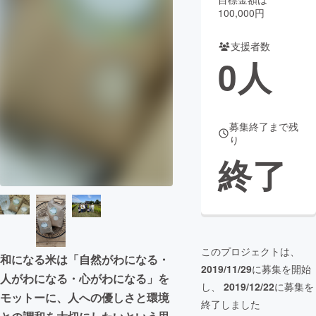
100,000円
まちづくり・地域活性化
支援者数
0
人
CAMPFIRE for Social Good
CAMPFIRE Creation
CAMPFIREふるさと納税
machi-ya
コミュニティ
募集終了まで残
り
終了
このプロジェクトは、
和になる米は「自然がわになる・
2019/11/29
に募集を開始
人がわになる・心がわになる」を
し、
2019/12/22
に募集を
モットーに、人への優しさと環境
終了しました