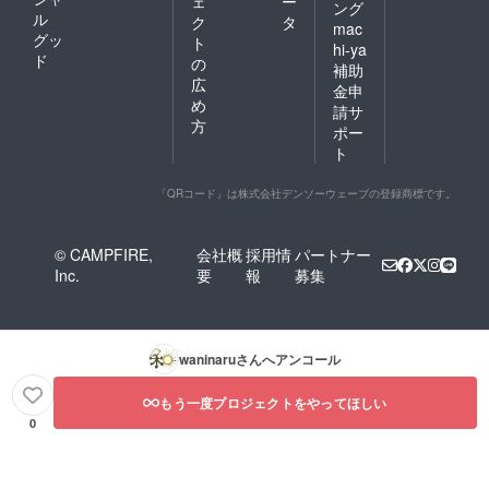
ェ
ー
ング
ル
ク
タ
mac
グッ
ト
hi-ya
ド
の
補助
広
金申
め
請サ
方
ポー
ト
「QRコード」は株式会社デンソーウェーブの登録商標です。
© CAMPFIRE,
会社概
採用情
パートナー
Inc.
要
報
募集
waninaru
さんへアンコール
もう一度プロジェクトをやってほしい
0