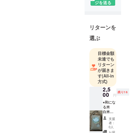
ジを送る
リターンを
選ぶ
目標金額
未達でも
リターン
が届きま
す
(All-in
方式)
2,5
残り16
00
円
●和にな
る米
白米
450グラ
支援
ム（約3
者：
合） 宮
0人
崎県綾
お届