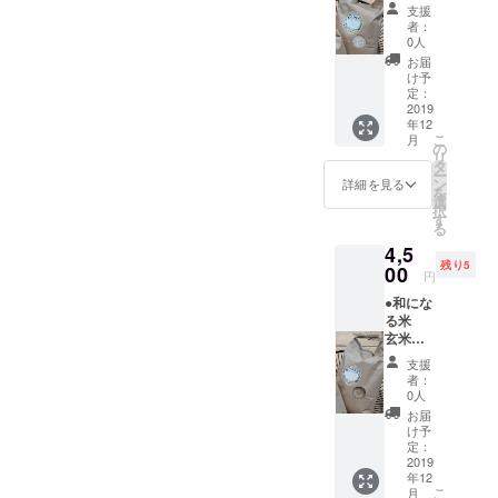
キログ
干した
りま
め、米
支援
ラム 宮
安心で
す。 企
袋の裏
者：
崎県綾
美味し
画者が
0人
にある
町産。
いお
運送会
表示ラ
お届
農薬や
米。 ●
社と契
け予
ベルの
除草
サンク
定：
約して
販売者
剤、化
2019
スレ
いない
の住所
年12
学肥
ター ●
ため、
が広島
こ
月
料・動
消費
の
今回は
市に
リ
物性肥
税、送
タ
発送の
なって
ー
料を使
料込み
ン
みお願
詳細を見る
います
を
わず、
◎ご了
選
いした
が、お
択
天日で
承いた
す
次第で
米は宮
る
干した
だきた
す。 ま
崎県綾
4,5
安心で
い点◎
た、広
町産の
残り5
美味し
00
発送
島県で
もので
円
いお
は、企
のイベ
すの
●和にな
米。 ●
画者の
ント用
で、ご
る米
サンク
実家が
に準備
安心く
玄米 2
スレ
営んで
したた
ださ
キログ
ター ●
いる香
め、米
い。
支援
ラム 宮
消費
川県の
袋の裏
者：
崎県綾
税、送
個人商
0人
にある
町産。
料込み
店名義
表示ラ
お届
農薬や
◎ご了
での発
け予
ベルの
除草
承いた
定：
送とな
販売者
剤、化
2019
だきた
りま
の住所
年12
学肥
い点◎
す。 企
が広島
こ
月
料・動