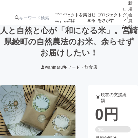
新
ロ
規
グ
会
プロジェクトを掲
はじ
プロジェクト
/
載するには
める
をさがす
イ
員
ン
登
人と自然と心が「和になる米」。宮崎
録
県綾町の自然農法のお米、余らせず
お届けしたい！
人気のプロ
注目のリ
注目の新着プロ
募集終了が近いプ
もうすぐ公開
ジェクト
ターン
ジェクト
ロジェクト
されます
waninaru
フード・飲食店
アート・写真
音楽
現在の支援総
テクノロジー・ガジェット
ゲーム・サ
額
0
円
映像・映画
書籍・雑誌
0%
ビジネス・起業
チャレンジ
目標金額は