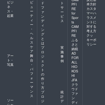
ビジ
ビ
ド
ト
本方針
PFI
ネ
ュ
フ
サ
カスタ
RE
ス・
ー
ァ
ー
マーハ
for
起業
テ
ン
ビ
ラスメ
Spor
ィ
デ
ス
ントに
ts
ー
ィ
対する
CAM
・
ン
考え方
PFI
ヘ
グ
クッ
RE
ル
と
キーポ
ふる
ス
は
リシー
さと
ケ
プ
実
納税
ア
ロ
施
AD
アー
舞
ジ
事
FOR
ト・
台
ェ
例
ALL
写真
・
ク
HIO
パ
ト
KOS
フ
の
HI
ォ
作
JFA
ー
り
クラ
マ
方
ウド
ン
プ
統
ファ
ス
ロ
計
ン
ソー
ジ
デ
ディ
シャ