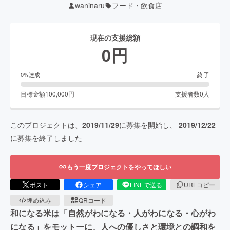
waninaru
フード・飲食店
現在の支援総額
0
円
終了
0
%達成
目標金額
100,000
円
支援者数
0
人
このプロジェクトは、
2019/11/29
に募集を開始し、
2019/12/22
に募集を終了しました
もう一度プロジェクトをやってほしい
ポスト
シェア
LINEで送る
URLコピー
埋め込み
QRコード
和になる米は「自然がわになる・人がわになる・心がわ
になる」をモットーに、人への優しさと環境との調和を