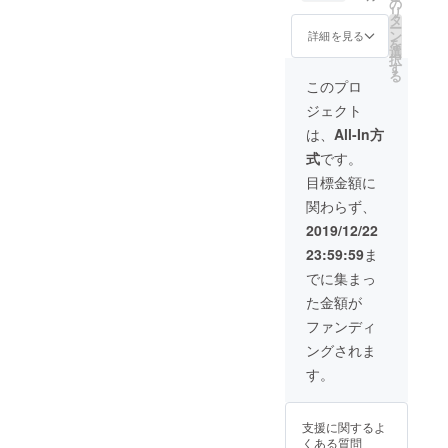
発送
の
画者が
市に
リ
物性肥
は、企
タ
運送会
なって
ー
料を使
画者の
ン
社と契
詳細を見る
います
を
わず、
実家が
選
約して
が、お
択
天日で
営んで
す
いない
米は宮
る
干した
いる香
ため、
このプロ
崎県綾
安心で
川県の
今回は
町産の
ジェクト
美味し
個人商
発送の
もので
いお
店名義
みお願
は、
All-In方
すの
米。 ●
での発
いした
で、ご
式
です。
サンク
送とな
次第で
安心く
スレ
りま
す。 ま
目標金額に
ださ
ター ●
す。 企
た、広
い。
関わらず、
消費
画者が
島県で
税、送
運送会
のイベ
2019/12/22
料込み
社と契
ント用
23:59:59
ま
◎ご了
約して
に準備
承いた
いない
したた
でに集まっ
だきた
ため、
め、米
た金額が
い点◎
今回は
袋の裏
発送
発送の
にある
ファンディ
は、企
みお願
表示ラ
ングされま
画者の
いした
ベルの
実家が
次第で
販売者
す。
営んで
す。 ま
の住所
いる香
た、広
が広島
川県の
島県で
市に
支援に関するよ
個人商
のイベ
なって
くある質問
店名義