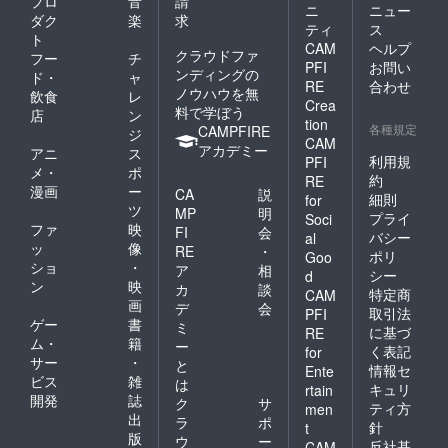
プロ
音
請
ニ
ニュー
ダク
楽
求
ティ
ス
ト
CAM
ヘルプ
クラウドファ
フー
チ
PFI
お問い
ンディングの
ド・
ャ
RE
合わせ
ノウハウを無
飲食
レ
Crea
料で学ぼう
店
ン
tion
各種規定
CAMPFIRE
ジ
CAM
アカデミー
アニ
ス
利用規
PFI
メ・
ポ
約
RE
漫画
ー
CA
説
細則
for
ツ
MP
明
プライ
Soci
ファ
映
FI
会
バシー
al
ッ
像
RE
・
ポリ
Goo
ショ
・
ア
相
シー
d
ン
映
カ
談
特定商
CAM
画
デ
会
取引法
PFI
ゲー
書
ミ
に基づ
RE
ム・
籍
ー
く表記
for
サー
・
と
情報セ
Ente
ビス
雑
は
キュリ
rtain
開発
誌
ク
サ
ティ方
men
出
ラ
ポ
針
t
版
ウ
ー
反社基
CAM