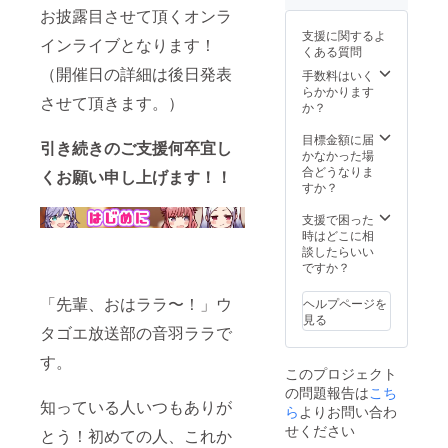
いませ
ド」
選考中
※トーク
お披露目させて頂くオンラ
ん。公
「お名
・ボイ
ボイス
支援に関するよ
序良俗
前入り
スドラ
の話題
インライブとなります！
くある質問
に反す
サイン
マ ・ク
は、本
（開催日の詳細は後日発表
る単語
色紙」
ラウド
CFで制
手数料はいく
が含ま
に関し
ファン
作する3
らかかります
させて頂きます。）
れる場
ては、
ディン
曲が対
か？
合、お
10文字
グ限定
象とな
名前を
以内。
オリジ
りま
目標金額に届
引き続きのご支援何卒宜し
入れる
備考欄
ナルマ
す。 ・
かなかった場
ことが
でご希
グカッ
完成CD
合どうなりま
くお願い申し上げます！！
できな
望のお
プの配
現物 ・
すか？
い場合
名前を
布 ・お
オリジ
がござ
ご教授
名前入
ナルタ
支援で困った
いま
くださ
りサイ
ペスト
時はどこに相
す。
い。本
ン色紙
リーの
談したらいい
名の
※「支援
先行配
ですか？
他、ご
者クレ
布 ※イ
希望名
ジット
ラスト
「先輩、おはララ〜！」ウ
ヘルプページを
でも問
入りの
レー
見る
題ござ
カー
ターは
タゴエ放送部の音羽ララで
いませ
ド」
選考中
す。
ん。公
「お名
・ボイ
このプロジェクト
序良俗
前入り
スドラ
の問題報告は
こち
に反す
サイン
マ ・ク
知っている人いつもありが
る単語
色紙」
ラウド
ら
よりお問い合わ
が含ま
に関し
ファン
せください
とう！初めての人、これか
れる場
ては、
ディン