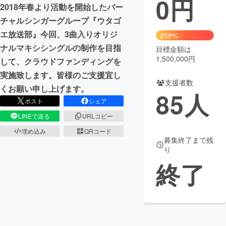
0
円
2018年春より活動を開始したバー
まちづくり・地域活性化
チャルシンガーグループ『ウタゴ
エ放送部』今回、3曲入りオリジ
259%
ナルマキシシングルの制作を目指
目標金額は
CAMPFIRE for Social Good
CAMPFIRE Creation
1,500,000円
して、クラウドファンディングを
CAMPFIREふるさと納税
machi-ya
コミュニティ
実施致します。皆様のご支援宜し
支援者数
くお願い申し上げます。
85
人
ポスト
シェア
LINEで送る
URLコピー
埋め込み
QRコード
募集終了まで残
り
終了