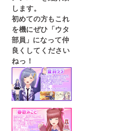
開され
チュ
ユッコ
します。
ませ
エー
３人全
ん。 ・
ション
員 ・リ
初めての方もこれ
CFで制
ボイス
クエス
作され
の 制作
トシ
た3曲の
を致し
チュ
を機にぜひ「ウタ
特別ア
ます。
エー
コース
※公序良
ション
部員」になって仲
ティッ
俗に反
ボイス
クVer音
する単
の制作
良くしてください
源 （歌
語が含
支援頂
唱は、
まれる
いた方
ねっ！
この音
場合、
（あな
源用に
制作で
ただ
新録致
きない
け）が
しま
場合が
聞くこ
す）の
ござい
とがで
ダウン
ます。
きる専
ロード
※FANB
用のリ
音源 ※
OXなど
クエス
クラウ
では公
トシ
ドファ
開され
チュ
ンディ
ませ
エー
ング限
ん。 ・
ション
定・こ
イラス
ボイス
の音源
トレー
の 制作
の後日
ターの
を致し
販売は
描きお
ます。