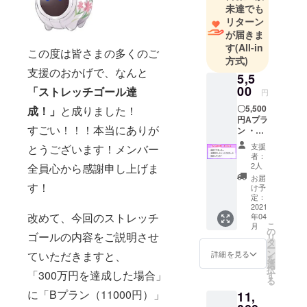
未達でも
リターン
が届きま
す
(All-in
この度は皆さまの多くのご
方式)
支援のおかげで、なんと
5,5
00
「ストレッチゴール達
円
〇5,500
成！」
と成りました！
円Aプラ
すごい！！！本当にありが
ン ・限
定ビデ
支援
とうございます！メンバー
オレ
者：
ター ・
2人
全員心から感謝申し上げま
支援者
お届
クレ
す！
け予
ジット
定：
入りの
2021
改めて、今回のストレッチ
年04
カード
こ
月
の配布
の
ゴールの内容をご説明させ
リ
・限定
タ
ー
ステッ
ン
詳細を見る
ていただきますと、
を
カー
選
択
※「支援
「300万円を達成した場合」
す
る
者クレ
に「Bプラン（11000円）」
11,
ジット
入りの