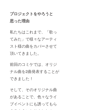
音源 ※
ラスト
クラウ
レー
ドファ
ターは
プロジェクトをやろうと
ンディ
選考中
ング限
・CFで
思った理由
定・こ
制作さ
の音源
れた3曲
の後日
の特別
私たちはこれまで、「歌っ
販売は
アコー
ありま
ス
てみた」で様々なアーティ
せん
ティッ
クVer音
スト様の曲をカバーさせて
源 （歌
頂いてきました。
唱は、
この音
源用に
前回のコミケでは、オリジ
新録致
しま
ナル曲を2曲発表することが
す）の
ダウン
できました！
ロード
音源 ※
クラウ
そして、そのオリジナル曲
ドファ
があることで、色々なライ
ンディ
ング限
ブイベントにも誘ってもら
定・こ
の音源