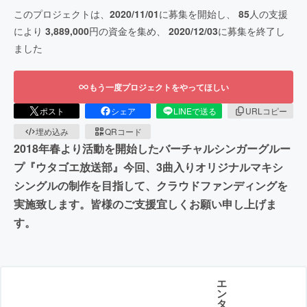
このプロジェクトは、
2020/11/01
に募集を開始し、
85
人の支援
により
3,889,000
円の資金を集め、
2020/12/03
に募集を終了し
ました
もう一度プロジェクトをやってほしい
ポスト
シェア
LINEで送る
URLコピー
埋め込み
QRコード
2018年春より活動を開始したバーチャルシンガーグルー
プ『ウタゴエ放送部』今回、3曲入りオリジナルマキシ
シングルの制作を目指して、クラウドファンディングを
実施致します。皆様のご支援宜しくお願い申し上げま
す。
エ
ン
タ