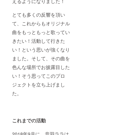
えるようになりました！
の後日
販売は
ありま
とても多くの反響を頂い
せん ・
オリジ
て、これからもオリジナル
ナル楽
曲をもっともっと歌ってい
曲のリ
クエス
きたい！活動して行きた
ト権
利、原
い！という思いが強くなり
案クレ
ジット
ました。そして、その曲を
新たに1
曲追加
色んな場所でお披露目した
となる
追加曲
い！そう思ってこのプロ
のリク
ジェクトを立ち上げまし
エスト
権にな
た。
りま
す！ ラ
ラ・み
こと・
ユッコ
の中か
これまでの活動
らご指
定頂い
た１人
2018年9月に、音羽ララは