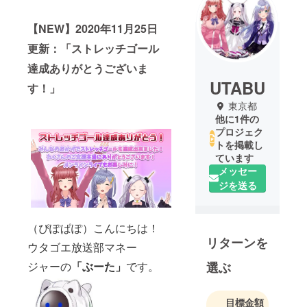
【NEW】2020年11月25日
更新：「ストレッチゴール
達成ありがとうございま
UTABU
す！」
東京都
他に1件の
プロジェク
トを掲載し
ています
メッセー
ジを送る
（ぴぽぱぽ）こんにちは！
リターンを
ウタゴエ放送部マネー
選ぶ
ジャーの
「ぶーた」
です。
目標金額