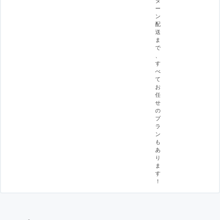
ー
ン
配
送
ま
で
、
す
べ
て
お
任
せ
の
プ
ラ
ン
も
あ
り
ま
す
！