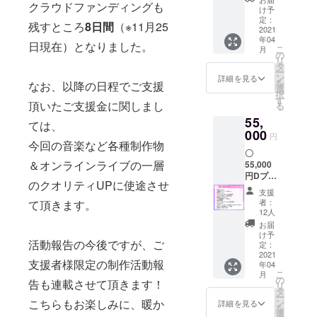
クラウドファンディングも
支援者
限定ボ
ことが
け予
クレ
イス
定：
できな
残すところ
8日間
（※11月25
ジット
2021
メッ
い場合
年04
入りの
セージ
がござ
日現在）となりました。
こ
月
カード
配布 ・
の
いま
リ
の配布
３人の
タ
す。
ー
※「支援
曲感想
ン
詳細を見る
を
なお、以降の日程でご支援
者クレ
トーク
選
択
ジット
ボイス
す
頂いたご支援金に関しまし
る
入りの
※トーク
55,
カー
ボイス
ては、
ド」に
000
の話題
円
関して
今回の音楽など各種制作物
は、本
〇
は、10
CFで制
＆オンラインライブの一層
55,000
文字以
作する3
円Dプラ
内。備
曲が対
のクオリティUPに使途させ
ン ・限
考欄で
象とな
支援
定ビデ
ご希望
りま
者：
て頂きます。
オレ
のお名
す。 ・
12人
ター ・
前をご
完成CD
お届
支援者
教授く
現物
け予
活動報告の今後ですが、ご
クレ
ださ
定：
※「支援
ジット
2021
い。本
者クレ
支援者様限定の制作活動報
年04
入りの
名の
ジット
こ
月
カード
他、ご
の
入りの
告も連載させて頂きます！
リ
の配布
希望名
タ
カー
ー
・限定
でも問
ン
こちらもお楽しみに、暖か
ド」に
詳細を見る
を
ステッ
題ござ
選
関して