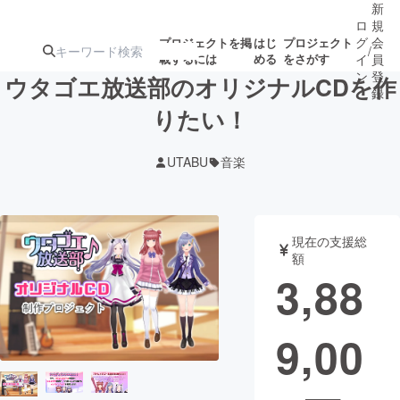
新
ロ
規
グ
会
プロジェクトを掲
はじ
プロジェクト
/
載するには
める
をさがす
イ
員
ン
登
ウタゴエ放送部のオリジナルCDを作
録
りたい！
人気のプロ
注目のリ
注目の新着プロ
募集終了が近いプ
もうすぐ公開
UTABU
音楽
ジェクト
ターン
ジェクト
ロジェクト
されます
アート・写真
音楽
現在の支援総
額
3,88
テクノロジー・ガジェット
ゲーム・サ
9,00
映像・映画
書籍・雑誌
ビジネス・起業
チャレンジ