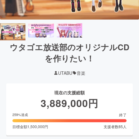
ウタゴエ放送部のオリジナルCD
を作りたい！
UTABU
音楽
現在の支援総額
3,889,000
円
終了
259
%達成
目標金額
1,500,000
円
支援者数
85
人