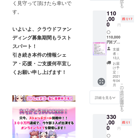
択
く見守って頂けたら幸いで
カー ・
いませ
す
は、10
る
アクリ
ん。公
文字以
す。
110
ルキー
序良俗
内。備
ホル
,00
に反す
考欄で
残り17
ダーの
る単語
0
ご希望
円
先行配
が含ま
いよいよ、クラウドファン
のお名
布 ・オ
〇
れる場
前をご
ディング募集期間もラスト
リジナ
110,000
合、お
教授く
ル缶
円Eプラ
名前を
ださ
スパート！
バッジ
ン ・限
入れる
い。本
支援
の先行
定ビデ
ことが
名の
者：
引き続き本件の情報シェ
配布 ・
オレ
できな
他、ご
13人
限定ボ
ター ・
い場合
ア・応援・ご支援何卒宜し
希望名
お届
イス
支援者
がござ
でも問
け予
くお願い申し上げます！
メッ
クレ
いま
定：
題ござ
セージ
ジット
2021
す。 ・
いませ
年04
配布 ・
入りの
限定ス
ん。公
こ
月
３人の
カード
テッ
の
序良俗
リ
曲感想
の配布
カー ・
タ
に反す
ー
トーク
・限定
アクリ
ン
る単語
詳細を見る
を
ボイス
ステッ
ルキー
選
が含ま
択
※トーク
カー ・
ホル
す
れる場
る
ボイス
アクリ
ダーの
合、お
330
の話題
ルキー
先行配
名前を
は、本
ホル
,00
布 ・オ
入れる
残り1
CFで制
ダーの
リジナ
0
ことが
円
作する3
先行配
ル缶
できな
曲が対
布 ・オ
〇
バッジ
い場合