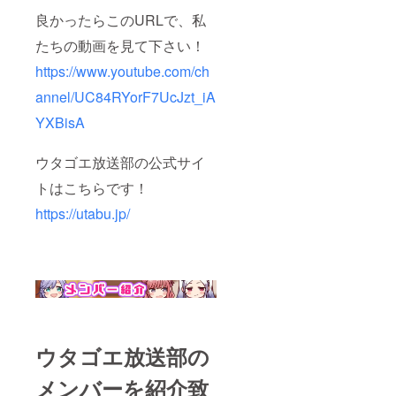
け）が
いま
くださ
良かったらこのURLで、私
聞くこ
す。 ・
い。本
とがで
直筆の
名の
たちの動画を見て下さい！
きる専
お手
他、ご
用のリ
紙 ※ラ
希望名
https://www.youtube.com/ch
クエス
ラ・み
でも問
トシ
こと・
題ござ
annel/UC84RYorF7UcJzt_iA
チュ
ユッコ
いませ
YXBisA
エー
３人全
ん。公
ション
員 ・リ
序良俗
ボイス
クエス
に反す
ウタゴエ放送部の公式サイ
の 制作
トシ
る単語
を致し
チュ
が含ま
トはこちらです！
ます。
エー
れる場
※公序良
ション
合、お
https://utabu.jp/
俗に反
ボイス
名前を
する単
の制作
入れる
語が含
支援頂
ことが
まれる
いた方
できな
場合、
（あな
い場合
制作で
ただ
がござ
きない
け）が
いま
場合が
聞くこ
す。 ・
ござい
とがで
直筆の
ます。
きる専
お手
ウタゴエ放送部の
※FANB
用のリ
紙 ※ラ
OXなど
クエス
ラ・み
メンバーを紹介致
では公
トシ
こと・