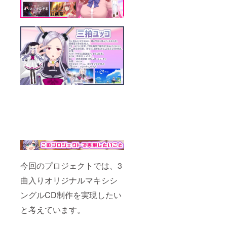
ありま
ろしイ
※公序良
せん
ラスト
俗に反
プレゼ
する単
ント
語が含
額縁付
まれる
き ⇒
場合、
担当イ
制作で
ラスト
きない
レー
場合が
ターは
ござい
選考中
ます。
・CFで
※FANB
制作さ
OXなど
れた3曲
では公
の特別
開され
アコー
ませ
ス
ん。 ・
ティッ
イラス
クVer音
トレー
源 （歌
ターの
今回のプロジェクトでは、3
唱は、
描きお
この音
ろしイ
曲入りオリジナルマキシシ
源用に
ラスト
新録致
プレゼ
ングルCD制作を実現したい
しま
ント
す）の
額縁付
と考えています。
ダウン
き ⇒
ロード
担当イ