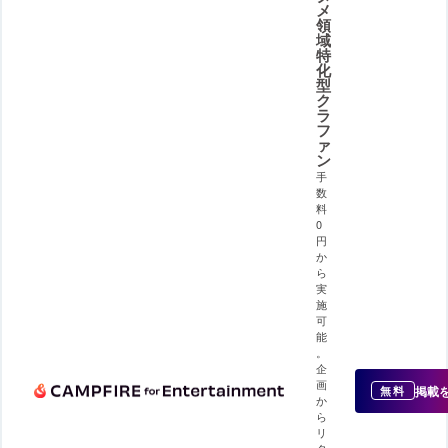
メ
領
域
特
化
型
ク
ラ
フ
ァ
ン
手
数
料
0
円
か
ら
実
施
可
能
。
企
画
掲載
無料
か
ら
リ
タ