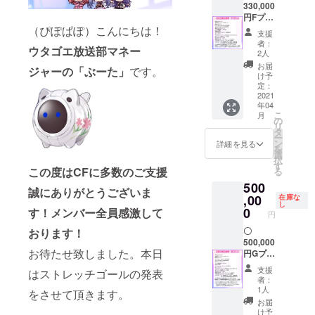
象とな
リジナ
330,000
の先行
がござ
りま
ル缶
円Fプラ
配布 ・
いま
す。 ・
バッジ
ン ・限
（ぴぽぱぽ）こんにちは！
限定ボ
す。
支援
完成CD
の先行
定ビデ
イス
者：
ウタゴエ放送部マネー
現物 ・
配布 ・
オレ
メッ
2人
オリジ
限定ボ
ター ・
セージ
お届
ジャーの「ぶーた」
です。
ナルタ
イス
支援者
配布 ・
け予
ペスト
メッ
クレ
３人の
定：
リーの
セージ
ジット
2021
曲感想
年04
先行配
配布 ・
入りの
トーク
こ
月
布 ※イ
３人の
カード
ボイス
の
リ
ラスト
曲感想
の配布
※トーク
タ
ー
レー
トーク
・限定
ボイス
ン
詳細を見る
を
ターは
ボイス
ステッ
の話題
選
択
選考中
※トーク
カー ・
は、本
す
この度はCFに多数のご支援
る
・ボイ
ボイス
アクリ
CFで制
500
スドラ
の話題
ルキー
作する3
誠にありがとうございま
マ ・ク
は、本
ホル
,00
曲が対
在庫な
し
ラウド
CFで制
ダーの
象とな
0
す！メンバー全員感激して
円
ファン
作する3
先行配
りま
ディン
曲が対
布 ・オ
〇
おります！
す。 ・
グ限定
象とな
リジナ
500,000
完成CD
お待たせ致しました。本日
オリジ
りま
ル缶
円Gプラ
現物 ・
ナルマ
す。 ・
バッジ
ン ・限
オリジ
支援
はストレッチゴールの発表
グカッ
完成CD
の先行
定ビデ
ナルタ
者：
プの配
現物 ・
配布 ・
オレ
ペスト
1人
をさせて頂きます。
布 ・お
オリジ
限定ボ
ター ・
リーの
お届
名前入
ナルタ
イス
支援者
先行配
け予