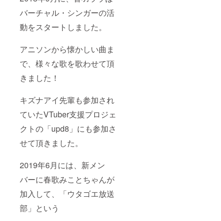
のソロ
バーチャル・シンガーの活
曲が追
加制作
動をスタートしました。
されま
す。
（追加
アニソンから懐かしい曲ま
楽曲と
して、
で、様々な歌を歌わせて頂
今回の
CDに収
きました！
録され
ます）
キズナアイ先輩も参加され
（後日
メール
ていたVTuber支援プロジェ
などで
楽曲の
クトの「upd8」にも参加さ
イメー
ジなど
せて頂きました。
お打ち
合わせ
させて
2019年6月には、新メン
頂きま
す。）
バーに春歌みことちゃんが
加入して、「ウタゴエ放送
部」という