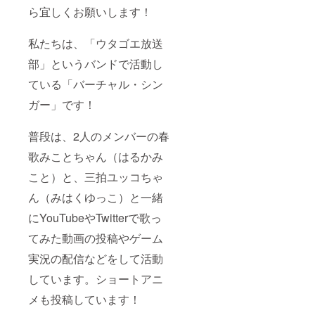
合、お
10文字
グ限定
ら宜しくお願いします！
名前を
以内。
オリジ
入れる
備考欄
ナルマ
ことが
でご希
グカッ
私たちは、「ウタゴエ放送
できな
望のお
プの配
部」というバンドで活動し
い場合
名前を
布 ・お
がござ
ご教授
名前入
ている「バーチャル・シン
いま
くださ
りサイ
す。 ・
い。本
ン色紙
ガー」です！
直筆の
名の
※「支援
お手
他、ご
者クレ
紙 ※ラ
希望名
ジット
普段は、2人のメンバーの春
ラ・み
でも問
入りの
こと・
題ござ
カー
歌みことちゃん（はるかみ
ユッコ
いませ
ド」
３人全
ん。公
「お名
こと）と、三拍ユッコちゃ
員 ・リ
序良俗
前入り
ん（みはくゆっこ）と一緒
クエス
に反す
サイン
トシ
る単語
色紙」
にYouTubeやTwitterで歌っ
チュ
が含ま
に関し
エー
れる場
ては、
てみた動画の投稿やゲーム
ション
合、お
10文字
ボイス
名前を
以内。
実況の配信などをして活動
の制作
入れる
備考欄
支援頂
ことが
でご希
しています。ショートアニ
いた方
できな
望のお
メも投稿しています！
（あな
い場合
名前を
ただ
がござ
ご教授