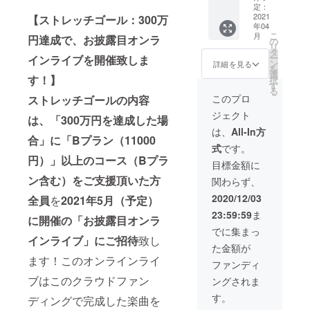
りサイ
ペスト
メッ
クレ
布 ※イ
定：
ン色紙
リーの
セージ
ジット
2021
【ストレッチゴール：300万
ラスト
年04
※「支援
先行配
配布 ・
入りの
レー
こ
月
円達成で、お披露目オンラ
者クレ
布 ※イ
３人の
カード
ターは
の
リ
ジット
ラスト
曲感想
の配布
選考中
タ
ー
インライブを開催致しま
入りの
レー
トーク
・限定
・ボイ
ン
詳細を見る
を
カー
ターは
ボイス
ステッ
スドラ
選
す！】
択
ド」
選考中
※トーク
カー ・
マ
す
る
「お名
・ボイ
ボイス
アクリ
このプロ
ストレッチゴールの内容
前入り
スドラ
の話題
ルキー
ジェクト
サイン
マ ・ク
は、本
ホル
は、「300万円を達成した場
色紙」
ラウド
CFで制
ダーの
は、
All-In方
合」に
「Bプラン（11000
に関し
ファン
作する3
先行配
式
です。
ては、
ディン
曲が対
布 ・オ
円）」以上のコース（Bプラ
10文字
グ限定
象とな
リジナ
目標金額に
以内。
オリジ
りま
ル缶
ン含む）をご支援頂いた方
関わらず、
備考欄
ナルマ
す。 ・
バッジ
でご希
グカッ
完成CD
の先行
2020/12/03
全員
を
2021年5月（予定）
望のお
プの配
現物 ・
配布 ・
23:59:59
ま
名前を
布 ・お
オリジ
限定ボ
に開催の「お披露目オンラ
ご教授
名前入
ナルタ
イス
でに集まっ
くださ
りサイ
ペスト
メッ
インライブ」にご招待
致し
た金額が
い。本
ン色紙
リーの
セージ
ます！このオンラインライ
名の
※「支援
先行配
配布 ・
ファンディ
他、ご
者クレ
布 ※イ
３人の
ブはこのクラウドファン
ングされま
希望名
ジット
ラスト
曲感想
でも問
入りの
レー
トーク
す。
ディングで完成した楽曲を
題ござ
カー
ターは
ボイス