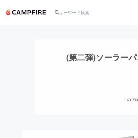
人気のプロジェクト
(第二弾)ソーラー
アート・写真
テクノロジー・ガジェット
このプロ
映像・映画
ビジネス・起業