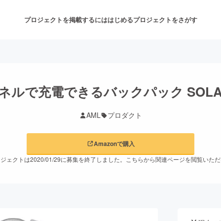
プロジェクトを掲載するには
はじめる
プロジェクトをさがす
注目のリターン
注目の新着プロジェクト
募集終了が近いプロジェクト
も
パネルで充電できるバックパック SOLA
AML
プロダクト
音楽
舞台・パフォーマンス
Amazonで購入
ゲーム・サービス開発
フード・飲食店
ジェクトは2020/01/29に募集を終了しました。こちらから関連ページを閲覧いた
書籍・雑誌出版
アニメ・漫画
チャレンジ
ビューティー・ヘルスケ