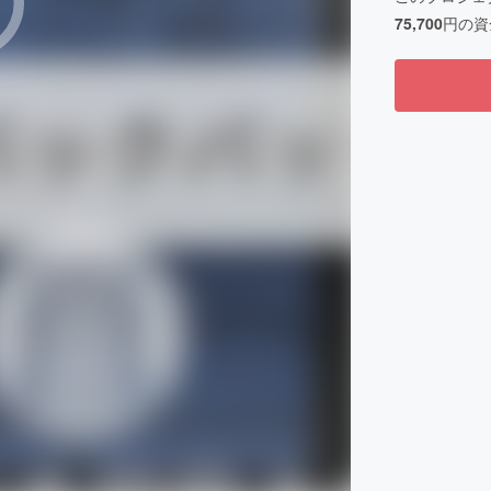
75,700
円の資