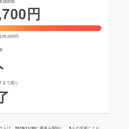
支援総額
,700
円
0,000円
数
人
了まで残り
了
クトは、
2019/11/30
に募集を開始し、
5
人の支援により