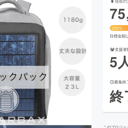
現在の
75
CAMPFIRE for Social Good
CAMPFIRE Creation
252%
CAMPFIREふるさと納税
machi-ya
コミュニティ
目標金額は3
支援者
5
募集終
終
このプロジェ