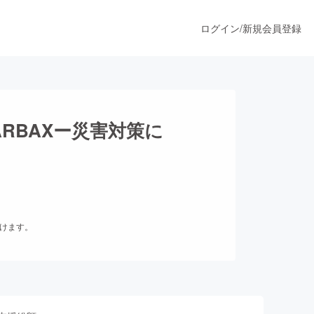
ログイン
/
新規会員登録
うすぐ公開されます
RBAXー災害対策に
プロダクト
ファッション
だけます。
スポーツ
ア
ソーシャルグッド