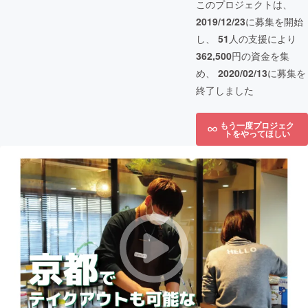
このプロジェクトは、
2019/12/23
に募集を開始
し、
51
人の支援により
362,500
円の資金を集
め、
2020/02/13
に募集を
終了しました
もう一度プロジェク
トをやってほしい