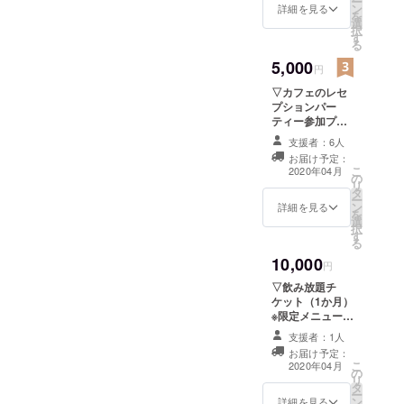
ー
ン
まで有効） お店
詳細を見る
を
選
オープンまでの
択
す
様子を活動報告
る
にて随時お届け
5,000
円
▽カフェのレセ
プションパー
ティー参加プラ
ン 本オープン前
支援者：6人
に一度お店に来
お届け予定：
て頂くことがで
こ
2020年04月
の
きます。 ※お好
リ
タ
きなドリンク1杯
ー
ン
付（2020年末日
詳細を見る
を
選
まで有効） カ
択
す
フェグッズ付 お
る
店オープンまで
10,000
の様子を活動報
円
告にて随時お届
▽飲み放題チ
け
ケット（1か月）
※限定メニューあ
り お店オープン
支援者：1人
までの様子を活
お届け予定：
動報告にて随時
こ
2020年04月
の
お届け
リ
タ
ー
ン
詳細を見る