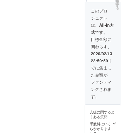
選
までの様子を活
択
す
動報告にて随時
る
お届け
このプロ
ジェクト
は、
All-In方
式
です。
目標金額に
関わらず、
2020/02/13
23:59:59
ま
でに集まっ
た金額が
ファンディ
ングされま
す。
支援に関するよ
くある質問
手数料はいく
らかかります