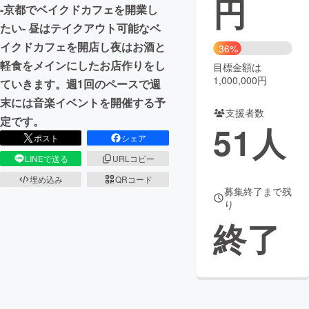
円
-京都でベイクドカフェを開業し
まちづくり・地域活性化
たい- 昼はテイクアウト可能なベ
イクドカフェを開店し夜はお酒と
36%
軽食をメインにしたお店作りをし
目標金額は
CAMPFIRE for Social Good
CAMPFIRE Creation
1,000,000円
ていきます。週1回のペースで週
CAMPFIREふるさと納税
machi-ya
コミュニティ
末には音楽イベントを開催する予
支援者数
定です。
51
人
ポスト
シェア
LINEで送る
URLコピー
埋め込み
QRコード
募集終了まで残
り
終了