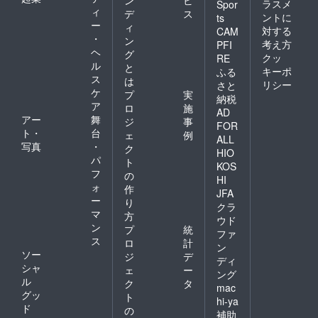
ン
ビ
ラスメ
Spor
ィ
デ
ス
ントに
ts
ー
ィ
対する
CAM
・
ン
考え方
PFI
ヘ
グ
クッ
RE
ル
と
キーポ
ふる
ス
は
リシー
さと
ケ
プ
実
納税
ア
ロ
施
AD
アー
舞
ジ
事
FOR
ト・
台
ェ
例
ALL
写真
・
ク
HIO
パ
ト
KOS
フ
の
HI
ォ
作
JFA
ー
り
クラ
マ
方
ウド
ン
プ
統
ファ
ス
ロ
計
ン
ソー
ジ
デ
ディ
シャ
ェ
ー
ング
ル
ク
タ
mac
グッ
ト
hi-ya
ド
の
補助