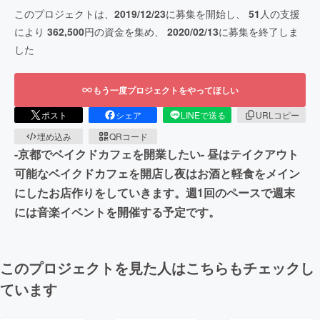
このプロジェクトは、
2019/12/23
に募集を開始し、
51
人の支援
により
362,500
円の資金を集め、
2020/02/13
に募集を終了しま
した
もう一度プロジェクトをやってほしい
ポスト
シェア
LINEで送る
URLコピー
埋め込み
QRコード
-京都でベイクドカフェを開業したい- 昼はテイクアウト
可能なベイクドカフェを開店し夜はお酒と軽食をメイン
にしたお店作りをしていきます。週1回のペースで週末
には音楽イベントを開催する予定です。
このプロジェクトを見た人はこちらもチェックし
ています