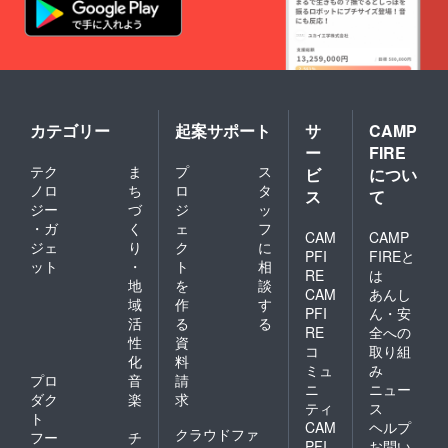
カテゴリー
起案サポート
サ
CAMP
ー
FIRE
テク
ま
プ
ス
ビ
につい
ノロ
ち
ロ
タ
ス
て
ジー
づ
ジ
ッ
・ガ
く
ェ
フ
CAM
CAMP
ジェ
り
ク
に
PFI
FIREと
ット
・
ト
相
RE
は
地
を
談
CAM
あんし
域
作
す
PFI
ん・安
活
る
る
RE
全への
性
資
コ
取り組
化
料
ミュ
み
プロ
音
請
ニ
ニュー
ダク
楽
求
ティ
ス
ト
CAM
ヘルプ
クラウドファ
フー
チ
PFI
お問い