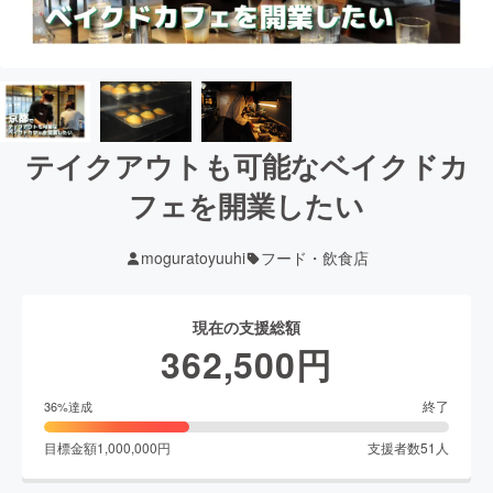
テイクアウトも可能なベイクドカ
フェを開業したい
moguratoyuuhi
フード・飲食店
現在の支援総額
362,500
円
終了
36
%達成
目標金額
1,000,000
円
支援者数
51
人