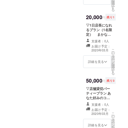
を
選
択
す
る
20,000
円
残り1
▽1日店長になれ
るプラン（1名限
定） まかない
付 お店オープン
支援者：0人
までの様子を活
お届け予定：
動報告にて随時
こ
2020年03月
の
お届け
リ
タ
ー
ン
詳細を見る
を
選
択
す
る
50,000
円
残り3
▽店舗貸切パー
ティープラン あ
なた好みのコン
テンツで店を貸
支援者：0人
し切って頂き
お届け予定：
パーティーを行
こ
2020年03月
の
えるプラン カラ
リ
タ
オケなど店にあ
ー
ン
る設備を用いて
詳細を見る
を