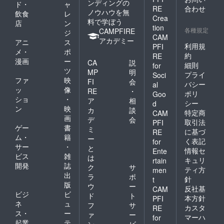
ンディングの
ド・
ャ
RE
合わせ
ノウハウを無
飲食
レ
Crea
料で学ぼう
店
ン
tion
各種規定
CAMPFIRE
ジ
CAM
アカデミー
アニ
ス
利用規
PFI
メ・
ポ
約
RE
漫画
ー
CA
説
細則
for
ツ
MP
明
プライ
Soci
ファ
映
FI
会
バシー
al
ッ
像
RE
・
ポリ
Goo
ショ
・
ア
相
シー
d
ン
映
カ
談
特定商
CAM
画
デ
会
取引法
PFI
ゲー
書
ミ
に基づ
RE
ム・
籍
ー
く表記
for
サー
・
と
情報セ
Ente
ビス
雑
は
キュリ
rtain
開発
誌
ク
サ
ティ方
men
出
ラ
ポ
針
t
版
ウ
ー
反社基
CAM
ビジ
ビ
ド
ト
本方針
PFI
ネ
ュ
フ
サ
カスタ
RE
ス・
ー
ァ
ー
マーハ
for
起業
テ