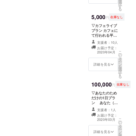
選
行って頂くのは
択
す
OK 人数制限10
る
名まで 時間：入
5,000
りからはけ5時間
円
在庫なし
まで ※お好きな
▽カフェライブ
ドリンク10名分
プラン カフェに
まで無料提供 お
て行われる平岡
店オープンまで
の初アコース
の様子を活動報
支援者：10人
ティックライブ
告にて随時お届
お届け予定：
ご招待 ※お好き
け
こ
2020年04月
の
なドリンク1杯付
リ
タ
（2020年末日ま
ー
ン
で有効） お店
詳細を見る
を
選
オープンまでの
択
す
様子を活動報告
る
にて随時お届け
100,000
円
在庫なし
▽あなたのため
だけの1日プラ
ン あなた（＋
お連れ様1人ま
支援者：1人
で）のために平
お届け予定：
岡が振舞うディ
こ
2020年03月
の
ナーコースご招
リ
タ
待 カフェグッズ
ー
ン
付 お店オープン
詳細を見る
を