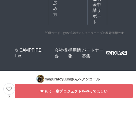
広
金申
め
請サ
方
ポー
ト
「QRコード」は株式会社デンソーウェーブの登録商標です。
© CAMPFIRE,
会社概
採用情
パートナー
Inc.
要
報
募集
moguratoyuuhi
さんへアンコール
もう一度プロジェクトをやってほしい
7