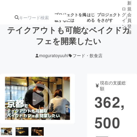
新
ロ
規
グ
会
プロジェクトを掲
はじ
プロジェクト
/
載するには
める
をさがす
イ
員
ン
登
テイクアウトも可能なベイクドカ
録
フェを開業したい
人気のプロ
注目のリ
注目の新着プロ
募集終了が近いプ
もうすぐ公開
moguratoyuuhi
フード・飲食店
ジェクト
ターン
ジェクト
ロジェクト
されます
アート・写真
音楽
現在の支援総
額
362,
テクノロジー・ガジェット
ゲーム・サ
500
映像・映画
書籍・雑誌
ビジネス・起業
チャレンジ