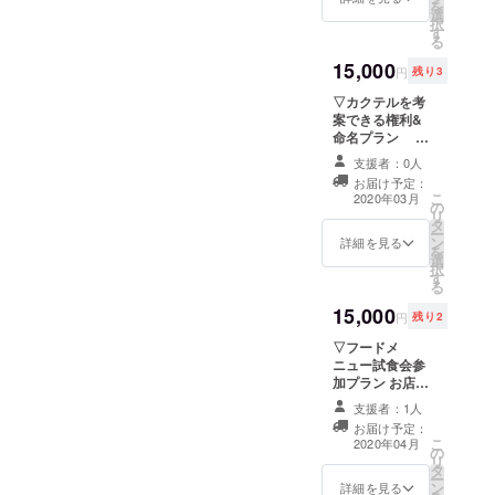
を
選
択
す
る
15,000
円
残り3
▽カクテルを考
案できる権利&
命名プラン お
店オープンまで
支援者：0人
の様子を活動報
お届け予定：
告にて随時お届
こ
2020年03月
の
け
リ
タ
ー
ン
詳細を見る
を
選
択
す
る
15,000
円
残り2
▽フードメ
ニュー試食会参
加プラン お店
オープンまでの
支援者：1人
様子を活動報告
お届け予定：
にて随時お届け
こ
2020年04月
の
リ
タ
ー
ン
詳細を見る