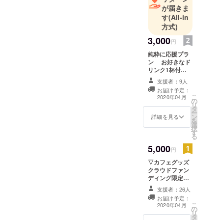
が届きま
す
(All-in
方式)
3,000
円
純粋に応援プラ
ン お好きなド
リンク1杯付
（2020年末日ま
支援者：9人
で有効） お礼の
お届け予定：
メッセージ(クラ
こ
2020年04月
の
ウド内メールで
リ
タ
送信) お店オープ
ー
ン
ンまでの様子を
詳細を見る
を
選
活動報告にて随
択
す
時お届け
る
5,000
円
▽カフェグッズ
クラウドファン
ディング限定カ
ラー商品プラン
支援者：26人
限定カラーカ
お届け予定：
フェグッズ お好
こ
2020年04月
の
きなドリンク1杯
リ
タ
付（2020年末日