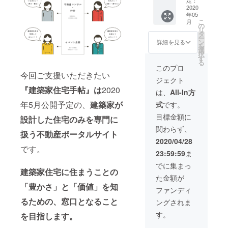
す。 さ
パー
2020
らに建
年05
ティ）
築家住
こ
月
にご招
宅手帖
の
リ
待いた
の賛同
タ
ー
しま
者欄に
ン
詳細を見る
を
す。 会
お名前
選
択
場は東
を掲載
す
る
京の予
させて
このプロ
定で
いただ
今回ご支援いただきたい
ジェクト
す。 ※
きま
『建築家住宅手帖』は
2020
大変申
す。 ※
は、
All-In方
し訳あ
支援
年5月公開予定の、
建築家が
式
です。
りませ
時、必
んが、
ず備考
目標金額に
設計した住宅のみを専門に
交通
欄に記
関わらず、
費、宿
載する
扱う不動産ポータルサイト
泊費等
お名前
2020/04/28
は各自
をご記
です。
23:59:59
ま
負担を
入くだ
お願い
さい。
でに集まっ
しま
建築家住宅に住まうことの
た金額が
す。 ま
「豊かさ」と「価値」を知
た、建
ファンディ
築家住
るための、窓口となること
ングされま
宅手帖
の賛同
す。
を目指します。
者欄に
お名前