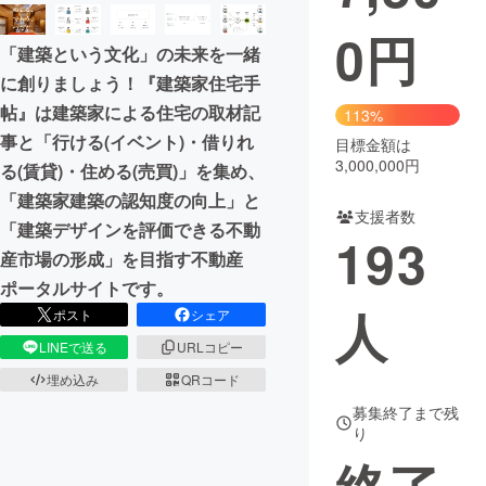
0
円
まちづくり・地域活性化
「建築という文化」の未来を一緒
に創りましょう！『建築家住宅手
CAMPFIRE for Social Good
CAMPFIRE Creation
帖』は建築家による住宅の取材記
113%
CAMPFIREふるさと納税
machi-ya
コミュニティ
事と「行ける(イベント)・借りれ
目標金額は
3,000,000円
る(賃貸)・住める(売買)」を集め、
「建築家建築の認知度の向上」と
支援者数
「建築デザインを評価できる不動
193
産市場の形成」を目指す不動産
ポータルサイトです。
人
ポスト
シェア
LINEで送る
URLコピー
埋め込み
QRコード
募集終了まで残
り