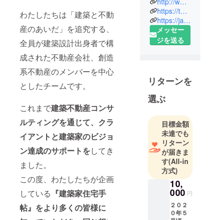
http://www.souzou-kei.com/
https://twitter.com/souzou_kei?ref_src=twsrc%5Egoogle%7Ctwcamp%5Eserp%7Ctwgr%5Eauthor
わたしたちは「建築と不動
私たち創造
https://ja-jp.facebook.com/souzoukei/
産のあいだ」を追究する、
メッセー
系不動産は
ジを送る
「建築と不
全員が建築設計出身者で構
動産のあい
成された不動産会社、創造
だ」を追求
系不動産のメンバーを中心
する、全員
リターンを
が建築設計
としたチームです。
出身者で構
選ぶ
成された不
これまで
建築
不動産コンサ
動産会社で
ルティングを通じて、クラ
目標金額
す。
未達でも
イアントと建築家のビジョ
リターン
普段は不動
ン達成のサポートを
してき
が届きま
産コンサル
す
(All-in
ました。
方式)
ティングや
この度、わたしたちが企画
仲介を通じ
10,
000
て、お施主
している
『建築家住宅手
円
さんと建築
２０２
帖』をより多くの皆様に
０年５
家のビジョ