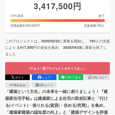
3,417,500
円
終了
113
%達成
目標金額
3,000,000
円
支援者数
193
人
このプロジェクトは、
2020/02/22
に募集を開始し、
193
人の支援
により
3,417,500
円の資金を集め、
2020/04/28
に募集を終了し
ました
もう一度プロジェクトをやってほしい
ポスト
シェア
LINEで送る
URLコピー
埋め込み
QRコード
「建築という文化」の未来を一緒に創りましょう！『建
築家住宅手帖』は建築家による住宅の取材記事と「行け
る(イベント)・借りれる(賃貸)・住める(売買)」を集め、
「建築家建築の認知度の向上」と「建築デザインを評価