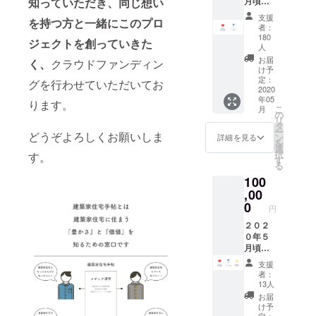
月頃開
知っていただき、同じ想い
ンをサポー
催予定
支援
を持つ方と一緒にこのプロ
トすること
の公開
者：
記念イ
を仕事にし
180
ジェクトを創っていきた
ベント
人
ています。
（ロー
お届
く
、
クラウドファンディン
ンチ
け予
パー
定：
グを行わせていただいてお
2020
ティ）
年05
にご招
ります。
こ
月
待いた
の
リ
しま
タ
ー
どうぞよろしくお願いしま
す。 会
ン
詳細を見る
を
場は東
選
択
す。
京の予
す
る
定で
100
す。 ※
,00
大変申
し訳あ
0
円
りませ
２０２
んが、
０年５
交通
月頃開
費、宿
催予定
泊費等
支援
の公開
は各自
者：
記念イ
負担を
13人
ベント
お願い
お届
（ロー
しま
け予
ンチ
定：