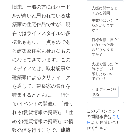
を掲載
旧来、一般の方にはハード
支援に関するよ
させて
くある質問
いただ
ルが高いと思われている建
きま
手数料はいく
築家の住宅作品ですが、現
す。 ※
らかかります
支援
か？
在ではライフスタイルの多
時、必
ず備考
目標金額に届
様化もあり、一点ものであ
欄に記
かなかった場
載する
合どうなりま
る建築家住宅も身近なもの
お名前
すか？
をご記
になってきています。この
入くだ
支援で困った
メディアでは、取材記事や
さい。
時はどこに相
そし
談したらいい
建築家によるクリティーク
て、物
ですか？
件情報
を通して、建築家の名作を
を建築
ヘルプページを
家住宅
特集するとともに、「行け
見る
手帖へ
の掲載
る(イベントの開催)」「借り
より約
このプロジェクト
２週間
れる(賃貸情報の掲載)」「住
の問題報告は
こち
前に
める(売買情報の掲載)」の情
メール
ら
よりお問い合わ
にて先
せください
報発信を行うことで、
建築
行送付
させて