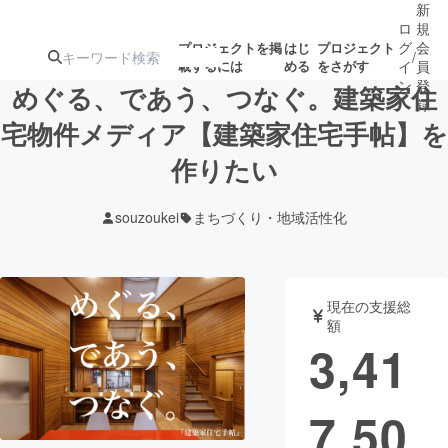
新
ロ
規
グ
会
プロジェクトを掲
はじ
プロジェクト
/
載するには
める
をさがす
イ
員
ン
登
めぐる、であう、つなぐ。建築家住
録
宅物件メディア【建築家住宅手帖】を
作りたい
人気のプロ
注目のリ
注目の新着プロ
募集終了が近いプ
もうすぐ公開
ジェクト
ターン
ジェクト
ロジェクト
されます
souzoukei
まちづくり・地域活性化
アート・写真
音楽
現在の支援総
テクノロジー・ガジェット
ゲーム・サ
額
3,41
映像・映画
書籍・雑誌
7,50
ビジネス・起業
チャレンジ