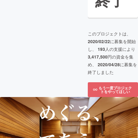
終了
このプロジェクトは、
2020/02/22
に募集を開始
し、
193
人の支援により
3,417,500
円の資金を集
め、
2020/04/28
に募集を
終了しました
もう一度プロジェク
トをやってほしい