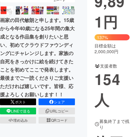
9,89
1
円
画家の田代敏朗と申します。15歳
から今年40歳になる25年間の集大
成となる作品集を創りたいと思
137%
い、初めてクラウドファウンディ
目標金額は
2,000,000円
ングにチャレンジします。家族の
自死をきっかけに絵を続けてきた
支援者数
ことを初めてここで発表します。
154
最後までご一読くださりご支援い
ただければ嬉しいです。皆様、応
人
援よろしくお願いします！！
ポスト
シェア
LINEで送る
URLコピー
埋め込み
QRコード
募集終了まで残
り