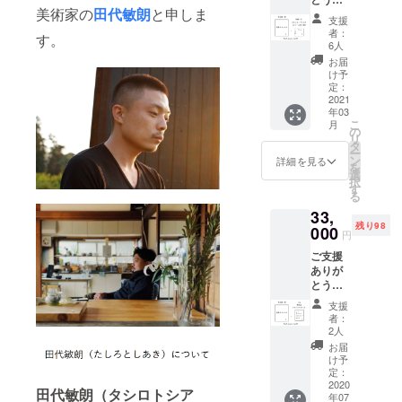
キャン
は その
いる。
美術家の
田代敏朗
と申しま
ざいま
ドルの
まま
支援
す。 今
絵はF0
に、5種
者：
す。
回製作
号キャ
類のフ
6人
する作
ンバス
レー
お届
品集1冊
ボード
バーを
け予
（直筆
に描き
定：
トッピ
サイン
2021
ます。
ング
年03
入り）
（18㎝
（スト
こ
月
＋描き
×15㎝）
の
ロベ
リ
おろし
裏面に
タ
リー、
ー
の新作
あなた
ン
チェ
詳細を見る
を
（ポス
のお名
選
リー、
択
トカー
前と直
す
キャラ
る
ドサイ
筆のサ
メルオ
33,
ズ・フ
インを
レン
残り98
レーム
000
入れま
ジ、ブ
円
付） ＋
す。 モ
ラック
ご支援
御礼の
チーフ
セサ
ありが
ポスト
は2枚目
ミ、ピ
とうご
カード
以降を
スタチ
ざいま
を描い
ご参照
オ）。
支援
す。 今
てお贈
くださ
サブ
者：
回製作
りしま
い。 色
2人
レーの
する作
す。 新
はお選
新しい
お届
品集1冊
作はポ
びいた
け予
美味し
（直筆
スト
定：
だけま
さが彩
サイン
2020
カード
せん
り楽し
田代敏朗（タシロトシア
年07
入り）
サイズ