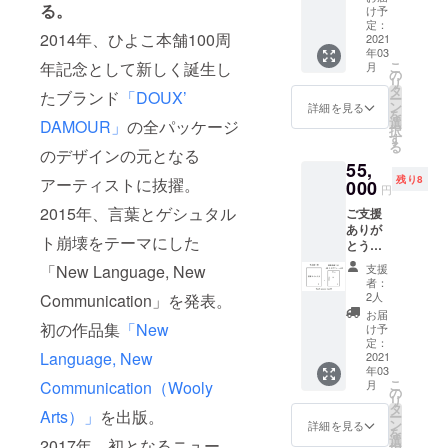
は、消
品集1冊
る。
ジェク
ンをお
け予
ご確認
【ご注
費税と
＋御礼
ト成功
定：
選びい
後、発
意事
送料が
2014年、ひよこ本舗100周
のポス
2021
後、リ
ただい
送とさ
項】 ・
含まれ
年03
トカー
ターン
た方に
せてい
当リ
ており
年記念として新しく誕生し
こ
月
ド（田
お届け
の
のみ、
ただき
ターン
ます。
リ
代敏朗
までの
タ
ご指定
ます。
たブランド
「DOUX’
は原画
ー
の絵ハ
流れ◆
ン
のメー
詳細を見る
オリジ
作品と
を
ガキ）1
※よくお
選
ルアド
DAMOUR」
の全パッケージ
ナル
なりま
択
枚 ＋1
読みく
す
レス
グッズ
す為、
る
時間田
のデザインの元となる
ださ
へ、原
は、ス
ご支援
55,
代敏朗
い。 こ
画作品
マホ
をいた
残り8
アーティストに抜擢。
がお電
000
ちらの
を掲載
ケー
円
だいた
話にて
リター
してい
ス、
順番が
2015年、言葉とゲシュタル
ご支援
お話を
ンをお
る限定
ポー
早い方
ありが
聞く権
選びい
URLを
チ、
から順
ト崩壊をテーマにした
とうご
を差し
ただい
お送り
カード
に限定
ざいま
上げま
た方に
しま
「New Language, New
ケー
支援
URLを
す。 今
す。 ※
のみ、
す。 そ
者：
ス、パ
お送り
回製作
ご支援
ご指定
2人
Communication」を発表。
の中か
スポー
しま
する作
額には
のメー
らご希
お届
トケー
す。 作
品集1冊
初の作品集
「New
消費税
ルアド
け予
望の作
スなど
品をよ
（直筆
と送料
定：
レス
品を一
をご用
り多く
Language, New
サイン
2021
が含ま
へ、非
点お選
意、絵
の中か
年03
入り）
れてお
売品オ
びいた
柄も
らお選
こ
Communication（Wooly
月
＋ 描き
りま
の
リジナ
だき、
様々ご
びいた
リ
おろし
す。 ◆
タ
ルグッ
メール
用意い
Arts）」
を出版。
だくた
ー
の新作
当リ
ン
ズを掲
詳細を見る
のご返
たしま
めに
を
＋御礼
ターン
選
載して
2017年、初となるニュー
信をお
す。今
は、早