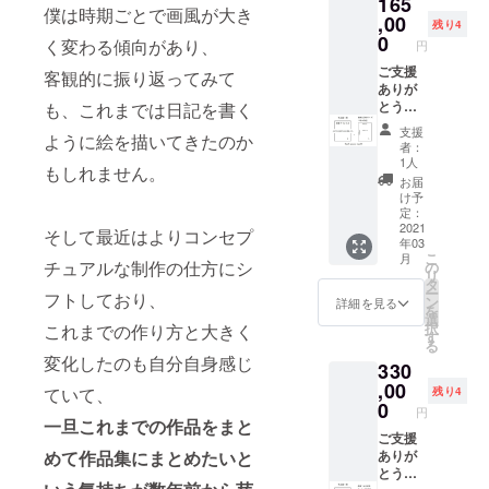
165
しま
読みく
品集に
しま
お届け
https://t
希望く
僕は時期ごとで画風が大き
少々お
せてい
す。 そ
ださ
あなた
,00
す。 作
予定が
残り4
oshiakit
らいま
待ちい
ただき
の中か
い。 こ
のお名
0
品をよ
2021年
く変わる傾向があり、
ashiro.
円
で記載
ただく
ます
らご希
ちらの
前を掲
り多く
の3月と
com/ne
してい
ことが
が、 お
望の作
リター
載させ
ご支援
の中か
客観的に振り返ってみて
なって
wlangu
ただけ
ござい
早目に
品を一
ンをお
ていた
ありが
らお選
おりま
agenew
ると幸
ます
ご所望
点お選
選びい
だきま
とうご
も、これまでは日記を書く
びいた
すが、
commu
いで
が、予
の際は
びいた
ただい
す。 ◆
ざいま
だくた
こちら
nication
支援
す。 ・
めご了
原画の
ように絵を描いてきたのか
だき、
た方に
プロ
す。 今
めに
は作品
者：
/ 【ご注
URLの
承くだ
み2020
メール
のみ、
ジェク
回製作
は、早
1人
集のお
意事
メール
もしれません。
さいま
年内に
のご返
ご指定
ト成功
する作
めのご
届けの
お届
項】 ・
送信は
せ。）
お届け
信をお
のメー
後、リ
品集1冊
支援を
け予
予定と
URLの
2020年
・ご支
するこ
願いし
ルアド
ターン
（直筆
定：
お願い
なって
メール
の6月頃
援額に
とが可
ます。
レス
お届け
サイン
2021
いたし
そして最近はよりコンセプ
おりま
送信は
から順
は消費
能で
年03
ご確認
へ、原
までの
入り）
ます。
す。
2020年
次ご案
こ
税と送
月
す。 備
後、発
画作品
流れ◆
＋ 描き
チュアルな制作の仕方にシ
の
限定数
（順次
の6月頃
内する
リ
料が含
考欄に
送とさ
を掲載
限定数
おろし
タ
は
発送と
から順
予定で
ー
まれて
その際
フトしており、
せてい
してい
は
の新
ン
【10】
詳細を見る
なりま
次ご案
す。 ・
を
おりま
のご希
ただき
る限定
【30】
作、パ
選
となっ
すの
内する
お届け
択
す。
これまでの作り方と大きく
望をお
ます。
URLを
とさせ
ネルサ
す
ており
で、ご
予定で
予定が
る
書きく
【ご注
お送り
ていた
イズA0
ます
希望通
す。 ・
変化したのも自分自身感じ
2021年
ださ
330
意事
しま
だきま
サイズ
が、お
りの発
お届け
の3月と
い。
項】 ・
す。 そ
す。 こ
（841x
,00
選びい
送から
ていて、
残り4
は提携
なって
（順次
当リ
の中か
ちらの
1189m
0
ただけ
遅れる
の製造
円
おりま
発送と
ターン
らご希
リター
m）の
一旦これまでの作品をまと
る作品
可能性
メー
すが、
なりま
は原画
望の作
ンをお
原画一
ご支援
は20点
もござ
カーか
こちら
すの
作品と
品を一
選びい
点＋御
ありが
めて作品集にまとめたいと
程を用
いま
ら直接
は作品
で、ご
なりま
点お選
ただい
礼のポ
とうご
意する
す。
の発送
集のお
希望通