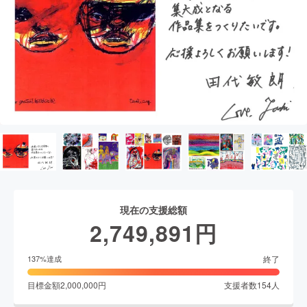
現在の支援総額
2,749,891
円
終了
137
%達成
目標金額
2,000,000
円
支援者数
154
人