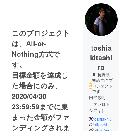
このプロジェクト
は、All-or-
toshia
Nothing方式で
kitashi
す。
ro
目標金額を達成し
長野県
初めてのプ
た場合にのみ、
ロジェクト
です
2020/04/30
田代敏朗
（タシロト
23:59:59までに集
シアキ）
まった金額がファ
toshiakitashiro
1980年3月1
https://toshiakitashiro.com/
ンディングされま
日佐賀県生
https://www.facebook.com/toshiakitashiro.art