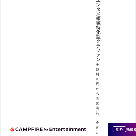
ン
タ
メ
領
域
特
化
型
ク
ラ
フ
ァ
ン
手
数
料
0
円
か
ら
実
施
可
能
。
企
画
掲載
無料
か