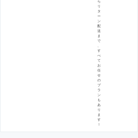
ら
リ
タ
ー
ン
配
送
ま
で
、
す
べ
て
お
任
せ
の
プ
ラ
ン
も
あ
り
ま
す
！