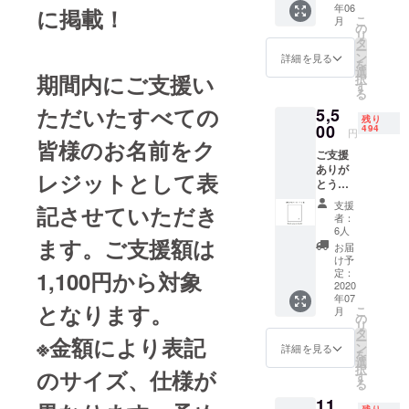
2011年トー
年06
す。 田
に掲載！
キョーワン
こ
月
代敏朗
の
リ
が描い
ダーウォー
タ
ー
た絵を
ン
詳細を見る
ル入選
を
ポスト
選
期間内にご支援い
択
（2012年
カード
す
る
にした
トーキョー
ただいたすべての
5,5
ものを1
ワンダー
残り
枚贈ら
00
494
円
シード出
せてい
皆様のお名前をク
ご支援
ただき
展）。
ありが
ます。
レジットとして表
2011年、東
とうご
※ご支援
ざいま
額には
北大震災の
支援
記させていただき
す。 御
消費税
者：
ボランティ
礼のポ
と送料
6人
ます。ご支援額は
アをきっか
スト
が含ま
お届
カード
れてお
け予
けに開始し
を5種類
りま
定：
1,100円から対象
た「5000円
1セット
2020
す。
年07
にして
プロジェク
となります。
こ
月
お贈り
の
ト」により
リ
させて
タ
※金額により表記
ー
原画作品が3
いただ
ン
詳細を見る
を
きま
年の期間に
選
択
のサイズ、仕様が
す。 田
す
700点以上の
る
代敏朗
作品が購入
11,
の絵が