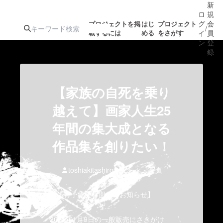
新
ロ
規
グ
会
プロジェクトを掲
はじ
プロジェクト
/
載するには
める
をさがす
イ
員
ン
登
録
人気のプロ
注目のリ
注目の新着プロ
募集終了が近いプ
もうすぐ公開
【家族の自死を乗り
ジェクト
ターン
ジェクト
ロジェクト
されます
越えて】画家人生25
年間の集大成となる
アート・写真
音楽
作品集を創りたい！
テクノロジー・ガジェット
ゲーム・サ
toshiakitashiro
アート・写真
映像・映画
書籍・雑誌
【先行予約受付開始のお知らせ】
ビジネス・起業
チャレンジ
2021年1月9日の一般販売にさきがけ