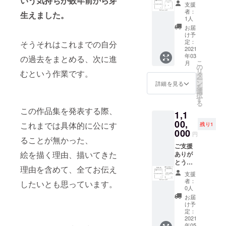
いう気持ちが数年前から芽
す為、
びいた
た方の
スト
ざいま
予定で
少々お
とさせ
支援
届けの
りの発
ご支援
だき、
お名前
カード
す。 今
す。残
待ちい
者：
ていた
予定と
生えました。
送から
をいた
メール
（ご希
をお贈
回製作
り物1点
1人
ただく
だきま
なって
遅れる
だいた
のご返
望のお
りしま
する作
から選
ことが
お届
す。 ・
おりま
可能性
順番が
信をお
名前を
す。 ◆
品集1冊
んでい
け予
ござい
お届け
す。 作
もござ
早い方
願いし
掲載し
プロ
（直筆
定：
ただく
そうそれはこれまでの自分
ます
予定が
品集と
いま
から順
ます。
ます）
ジェク
サイン
2021
ことは
が、予
2021年
併せて
す。
年03
に限定
ご確認
を1ペー
ト成功
入り）
の過去をまとめる、次に進
ないよ
めご了
の3月と
のご発
こ
月
少々お
URLを
後、発
ジの中
後、リ
＋ 描き
の
うに尽
承くだ
なって
送とさ
リ
待ちい
むという作業です。
お送り
送とさ
に掲載
ターン
おろし
タ
力いた
さいま
おりま
せてい
ー
ただく
しま
せてい
させて
お届け
の新
ン
します
詳細を見る
せ。）
すが、
ただき
を
ことが
す。 作
ただき
いただ
までの
作、
選
が、あ
・メー
こちら
ます
択
ござい
品をよ
ます。
きま
流れ◆
キャン
す
らかじ
ル送信
は作品
が、 お
る
ます
り多く
【ご注
す。 ・
※よくお
バスサ
め、上
は2020
集のお
この作品集を発表する際、
早目に
が、予
1,1
の中か
意事
備考欄
読みく
イズ
記の件
年の6月
届けの
ご所望
めご了
らお選
項】 ・
にご希
ださ
S30サ
00,
をご了
これまでは具体的に公にす
頃から
残り1
予定と
の際は
承くだ
びいた
当リ
望のお
い。 こ
イズ
000
承いた
順次ご
なって
円
原画の
さいま
だくた
ターン
名前を
ちらの
（910x
ることが無かった、
だきま
案内す
おりま
み2020
せ。）
めに
は原画
記載し
リター
910mm
ご支援
すよ
る予定
す。 オ
年内に
・ご支
絵を描く理由、描いてきた
は、早
作品と
ていた
ンをお
）の原
ありが
う、お
です。
リジナ
お届け
援額に
めのご
なりま
だきま
選びい
画一点
とうご
願い申
ルグッ
するこ
理由を含めて、全てお伝え
は消費
支援を
す為、
すよう
ただい
＋御礼
ざいま
し上げ
ズのお
支援
とが可
税と送
お願い
ご支援
お願い
た方に
のポス
す。 今
ます。
者：
届け
したいとも思っています。
能で
料が含
いたし
をいた
いたし
のみ、
トカー
回製作
先着順
0人
は、ご
す。 備
まれて
ます。
だいた
ます。
ご指定
ドをお
する作
となり
お届
注文確
考欄に
おりま
限定数
順番が
・ご支
のメー
贈りし
品集５
ますの
け予
定後、
その際
す。
は
早い方
援の先
ルアド
ます。
冊（直
定：
で、ご
随時発
のご希
【10】
から順
着順で
レス
◆プロ
筆サイ
2021
所望希
送とさ
望をお
年05