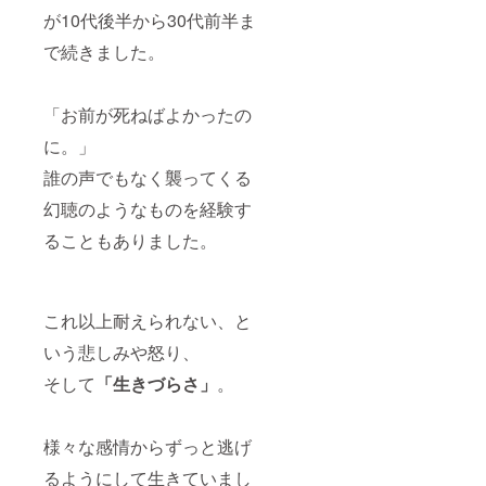
さいま
ます
りの発
少々お
が10代後半から30代前半ま
せ。）
が、 お
送から
待ちい
早目に
遅れる
ただく
で続きました。
ご所望
可能性
ことが
の際は
もござ
ござい
原画の
いま
ます
み2020
す。
が、予
「お前が死ねばよかったの
年内に
少々お
めご了
お届け
待ちい
承くだ
に。」
するこ
ただく
さいま
とが可
ことが
せ。）
誰の声でもなく襲ってくる
能で
ござい
・ご支
幻聴のようなものを経験す
す。 備
ます
援額に
考欄に
が、予
は消費
ることもありました。
その際
めご了
税と送
のご希
承くだ
料が含
望をお
さいま
まれて
書きく
せ。）
おりま
ださ
・ご支
す。
これ以上耐えられない、と
い。
援額に
（順次
は消費
いう悲しみや怒り、
発送と
税と送
そして
「生きづらさ」
。
なりま
料が含
すの
まれて
で、ご
おりま
希望通
す。
様々な感情からずっと逃げ
りの発
送から
るようにして生きていまし