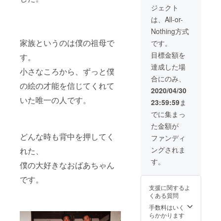
すよ
弱程を
・ご支
意事
をさせ
×1,620
製作し
集のお
援額に
援額に
ジェクト
う、お
用意す
援額に
項】 ・
ていた
】 ＋御
た原点
届けの
は消費
は消費
願い申
る予定
は消費
当リ
だきま
礼のポ
と呼べ
予定と
は、All-or-
税と送
税と送
し上げ
です。
税と送
ターン
す。 お
スト
る作品
なって
料が含
料が含
Nothing方式
ます。
残り物1
料が含
は原画
聞きし
カード
「never
おりま
まれて
まれて
先着順
点から
まれて
作品と
た内容
をお贈
change
家族というのは僕の祖母で
す。 作
です。
おりま
おりま
となり
選んで
おりま
なりま
を元
りしま
」F120
品集と
す。
す。
目標金額を
ますの
いただ
す。
す為、
に、イ
す。 ＋
号
す。
併せて
で、ご
くこと
ご支援
メージ
今回作
（1,940
のご発
達成した場
小さなころから、ずっと僕
所望希
はない
をいた
した原
品集の
×1,303
送とさ
合にのみ、
望の第3
ように
だいた
画を2点
中にお
ｍｍ）
せてい
の絵の才能を信じてくれて
希望く
尽力い
順番が
製作し
名前を
キャン
ただき
2020/04/30
らいま
たしま
早い方
ます。
掲載さ
バスに
ます
いた唯一の人です。
23:59:59
ま
で記載
すが、
から順
その中
せてい
ミクス
が、 お
してい
あらか
に限定
からお
ただき
トメ
早目に
でに集まっ
ただけ
じめ、
URLを
ひとつ
ます。
ディア
ご所望
た金額が
ると幸
上記の
お送り
を選び
限定数
をご所
の際は
いで
件をご
しま
くださ
【１】
蔵いた
どんな時も背中を押してく
原画の
ファンディ
す。 ・
了承い
す。 作
い。 ご
の為、1
だけま
み2020
ングされま
れた、
URLの
ただき
品をよ
確定
ページ
す。2枚
年内に
メール
ますよ
り多く
後、発
にあな
目画像
お届け
す。
僕の大好きなおばあちゃん
送信は
う、お
の中か
送とさ
たのお
参照 ※
するこ
2020年
願い申
らお選
せてい
名前の
当時史
とが可
です。
の6月頃
し上げ
びいた
ただき
み、掲
上最年
能で
支援に関するよ
から順
ます。
だくた
ます。
載され
少にて
す。 備
くある質問
次ご案
先着順
めに
【ご注
ます。
佐賀県
考欄に
内する
となり
は、早
意事
◆プロ
展洋画
手数料はいく
その際
予定で
ますの
めのご
項】 ・
ジェク
の部に
らかかります
のご希