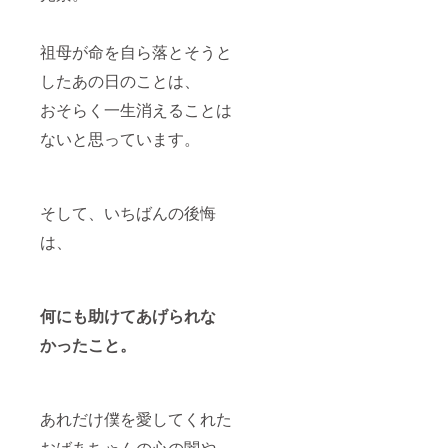
み2020
こちら
らかじ
案内す
ていた
中にお
・ご支
年内に
は作品
め、上
る予定
だきま
名前を
援額に
お届け
集のお
記の件
です。
す。 お
掲載さ
は消費
するこ
届けの
をご了
・お届
聞きし
せてい
祖母が命を自ら落とそうと
税と送
とが可
予定と
承いた
け予定
た内容
ただき
料が含
したあの日のことは、
能で
なって
だきま
が2021
を元
ます。
まれて
す。 備
おりま
すよ
年の3月
に、原
限定数
おりま
おそらく一生消えることは
考欄に
す。 作
う、お
頃から
画を製
は
す。
その際
品集と
願い申
発送し
作しま
【１】
ないと思っています。
のご希
併せて
し上げ
ます。
す。 大
となり
望をお
のご発
ます。
作品集
作にな
ますの
書きく
送とさ
先着順
と同時
ります
で、 1
ださ
せてい
となり
期に発
ので、
ページ
い。
ただき
ますの
送しま
少々お
にあな
そして、いちばんの後悔
（順次
ます
で、ご
す。
時間を
たのお
は、
発送と
が、 お
所望希
（順次
頂戴い
名前の
なりま
早目に
望の第3
発送と
たしま
み掲載
すの
ご所望
希望く
なりま
す。 随
しま
で、ご
の際は
らいま
すの
時進行
す。
希望通
原画の
で記載
で、ご
状況は
【ご注
何にも助けてあげられな
りの発
み2020
してい
希望通
お知ら
意事
送から
年内に
ただけ
りの発
せしま
項】 ・
かったこと。
遅れる
お届け
ると幸
送から
す。 ご
当リ
可能性
するこ
いで
遅れる
確定
ターン
もござ
とが可
す。 ・
可能性
後、発
は原画
いま
能で
URLの
もござ
送とさ
作品と
あれだけ僕を愛してくれた
す。
す。 備
メール
いま
せてい
なりま
少々お
考欄に
送信は
す。
ただき
す。 ・
おばあちゃんの心の闇や、