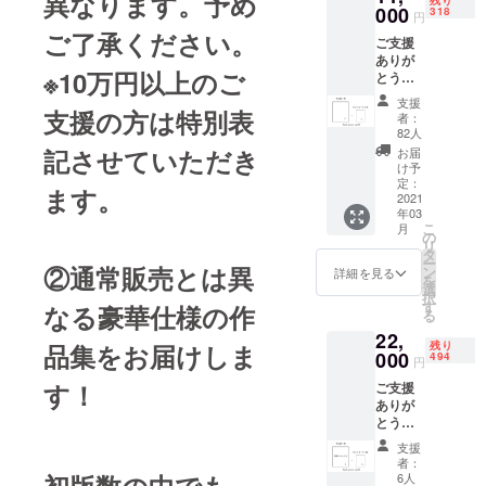
異なります。予め
残り
ポスト
000
318
される。
円
カード
ご了承ください。
2014年、ひ
ご支援
になっ
ありが
て5種類
よこ本舗100
※10万円以上のご
とうご
お贈り
周年記念と
ざいま
しま
支援
して新しく
す。 今
支援の方は特別表
す。
者：
回製作
（絵柄
82人
誕生したブ
する作
はお選
記させていただき
お届
ランド
品集1冊
びいた
け予
＋御礼
「DOUX’
だけま
定：
ます。
のポス
2021
せん）
DAMOUR」
年03
トカー
※ご支援
こ
月
の全パッ
ド（田
額には
の
リ
代敏朗
消費税
ケージのデ
タ
ー
の絵ハ
②通常販売とは異
と送料
ン
詳細を見る
ザインの元
を
ガキ）1
が含ま
選
択
となる
枚 をお
れてお
す
なる豪華仕様の作
る
贈りさ
りま
アーティス
22,
せてい
す。
品集をお届けしま
残り
トに抜擢。
ただき
000
494
円
ます。
2015年、言
す！
ご支援
※ご支援
葉とゲシュ
ありが
額には
タルト崩壊
とうご
消費税
ざいま
と送料
をテーマに
支援
す。 今
が含ま
者：
した「New
回製作
れてお
初版数の中でも、
6人