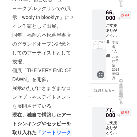
択
のポス
の流れ
す
いる限
願いし
後同じ
めのご
る
トカー
◆ ◆プ
ヨークブルックリンでの展
定URL
ます。
デザイ
支援を
66,
ド1枚を
ロジェ
をお送
ご確認
ンで販
お願い
残り4
示「wooly in blooklyn」にメ
お贈り
000
クト成
りしま
後、発
円
売する
いたし
しま
功後、
す。 そ
送とさ
予定は
ます。
イン作家として出展。
ご支援
す。 新
リター
の中か
せてい
ござい
限定数
ありが
作はA3
ンお届
らTシャ
ただき
ませ
同年、福岡六本松蔦屋書店
は
とうご
サイズ
けまで
ツにプ
ます。
ん。当
【30】
ざいま
（297×
の流れ
リント
【ご注
支援
のグランドオープン記念と
プロ
となっ
す。 今
420mm
◆ ※よ
したい
者：
意事
ジェク
ており
回製作
）のフ
くお読
1人
してのアーティストとして
アル
項】 ・
トにご
ます
する作
レーム
みくだ
ファ
お届
当リ
支援い
が、お
品集1冊
に入れ
抜擢、
さい。
け予
ベット
ターン
ただい
選びい
（直筆
てお贈
定：
こちら
を一点
は原画
た方の
ただけ
個展「THE VERY END OF
サイン
2021
りしま
のリ
お選び
作品と
みが手
る作品
年03
入り）
す。 ◆
ターン
いただ
なりま
にでき
こ
は50点
月
DAWN」を開催。
＋ 全11
プロ
の
をお選
き、
す為、
る貴重
リ
程を用
回（毎
ジェク
タ
びいた
メール
ご支援
展示のたびにさまざまなコ
なグッ
ー
意する
月一
ト成功
ン
だいた
詳細を見る
のご返
をいた
ズで
を
予定で
回）の
後、リ
選
方に、
信をお
ンセプトやステイトメント
だいた
す。
択
す。残
オンラ
ターン
す
ご指定
願いし
順番が
【ご注
る
り物1点
イン
お届け
を展開させている。
のメー
ます。
早い方
意事
から選
77,
ワーク
までの
ルアド
前面プ
から順
項】 ・
んでい
残り9
ショッ
現在、独自で構築したアー
000
流れ◆
レスへ
リン
円
に限定
URLの
ただく
プ受講
※よくお
お電話
ト、背
URLを
メール
ことは
トシンキングやセラピーを
ご支援
権＋御
読みく
できる
面プリ
お送り
送信は
ないよ
ありが
礼のポ
ださ
日程調
ント、
しま
2020年
取り入れた
「アートワーク
うに尽
とうご
スト
い。 こ
整の
どちら
す。 作
の6月頃
力いた