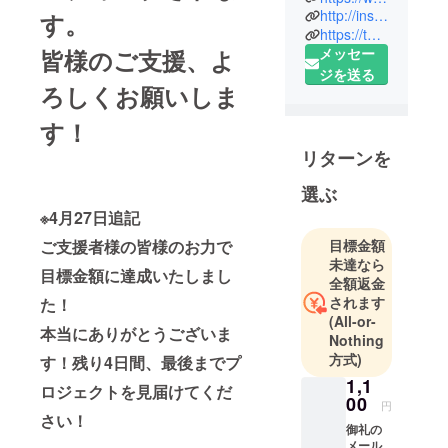
http://instagram.com/toshiakitashiro_
す。
まれ。
https://twitter.com/toshiakitashiro
佐賀県立佐
皆様のご支援、よ
メッセー
賀北高校芸
ジを送る
術コース美
ろしくお願いしま
術学科卒
す！
業、私立大
阪芸術大学
リターンを
芸術学部映
選ぶ
像学科中
退。
※4月27日追記
ご支援者様の皆様のお力で
目標金額
高校在学中
未達なら
目標金額に達成いたしまし
に出品した
全額返金
されます
た！
佐賀県展洋
(All-or-
画の部にお
本当にありがとうございま
Nothing
いて史上最
方式)
す！残り4日間、最後までプ
年少16歳で
1,1
ロジェクトを見届けてくだ
主席（県知
00
円
事賞、山口
さい！
御礼の
亮一賞）受
メール