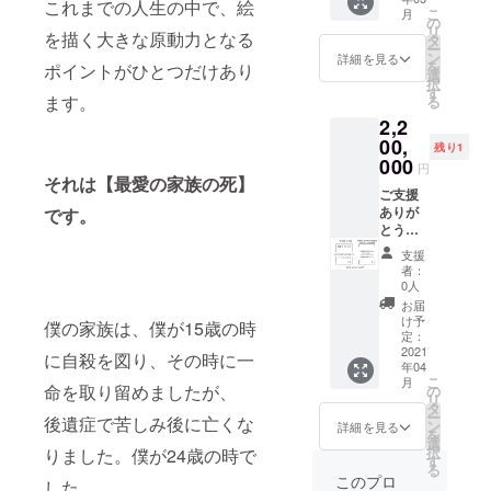
となっ
に限定
掲載さ
へ、原
ジェク
ン入
これまでの人生の中で、絵
望の第3
せてい
書きく
こ
月
ており
URLを
せてい
画作品
ト成功
り）＋
の
希望く
ただき
ださ
リ
ます
お送り
ただき
を掲載
後、リ
描きお
を描く大きな原動力となる
タ
らいま
ます。
い。
ー
が、お
しま
ます。
してい
ターン
ろしの
ン
で記載
詳細を見る
（順次
（順次
を
ポイントがひとつだけあり
選びい
す。 作
（順次
る限定
お届け
新作、
選
してい
発送と
発送と
択
ただけ
品をよ
発送と
URLを
までの
描きお
す
ただけ
なりま
なりま
ます。
る
る作品
り多く
なりま
お送り
流れ◆
ろしの
ると幸
すの
すの
2,2
は20点
の中か
すの
しま
※よくお
新作、
いで
で、ご
で、ご
程を用
らお選
で、ご
す。 そ
読みく
キャン
00,
す。 ・
残り1
希望通
希望通
意する
びいた
希望通
の中か
ださ
バスサ
000
URLの
りの発
円
りの発
予定で
だくた
りの発
らご希
い。 ご
イズ
メール
それは【最愛の家族の死】
送から
送から
す。残
めに
送から
望の作
指定の
F100サ
ご支援
送信は
遅れる
遅れる
り物1点
は、早
遅れる
品を一
メール
イズ ※4
ありが
です。
2020年
可能性
可能性
から選
めのご
可能性
点お選
アドレ
タイプ
とうご
の6月頃
もござ
もござ
んでい
支援を
もござ
びいた
スへ、
からお
ざいま
から順
いま
支援
いま
ただく
お願い
いま
だき、
こちら
選びい
す。 今
次ご案
者：
す。
す。
ことは
いたし
す。
メール
より
ただけ
回製作
内する
0人
少々お
少々お
ないよ
ます。
少々お
のご返
メール
ます。
する作
予定で
お届
待ちい
待ちい
うに尽
限定数
待ちい
信をお
を差し
100号
品集10
す。 ・
け予
ただく
僕の家族は、僕が15歳の時
ただく
力いた
は【5】
ただく
願いし
上げま
【1,620
冊（直
定：
お届け
ことが
ことが
します
となっ
ことが
ます。
す。 ご
×1,300
筆サイ
2021
予定が
に自殺を図り、その時に一
ござい
ござい
年04
が、あ
ており
ござい
ご確認
希望の
】
ン入
2021年
ます
ます
こ
月
らかじ
ます
ます
後、発
お色、
【1,620
り）＋
命を取り留めましたが、
の
の3月と
が、予
が、予
リ
め、上
が、お
が、予
送とさ
イメー
×1,120
1996
タ
なって
めご了
めご了
ー
後遺症で苦しみ後に亡くな
記の件
選びい
めご了
せてい
ジ、他
】
年、田
ン
おりま
詳細を見る
承くだ
承くだ
を
をご了
ただけ
承くだ
ただき
いくつ
【1,620
代敏朗
選
すが、
さいま
さいま
択
りました。僕が24歳の時で
承いた
る作品
さいま
ます。
かヒア
×970】
が16歳
す
こちら
せ。）
せ。）
る
だきま
は10点
せ。）
【ご注
リング
【1,620
の時に
は作品
このプロ
・ご支
した。
・ご支