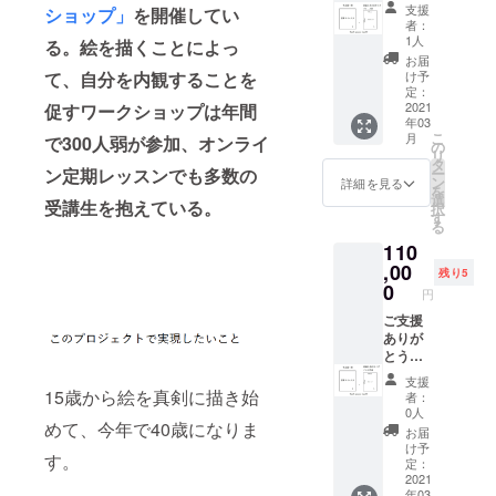
ざいま
カード1
ちらの
メール
かをお
支援
ショップ」
を開催してい
品をよ
から順
します
す。 今
枚をお
リター
を送り
者：
選びい
り多く
次ご案
が、あ
回製作
贈りし
ンをお
1人
ます。
る。絵を描くことによっ
ただけ
の中か
内する
らかじ
する作
ます。
選びい
日程調
お届
ます。
らお選
予定で
め、上
品集1冊
オンラ
て、自分を内観することを
ただい
け予
整確定
お色は
びいた
す。 ・
記の件
（直筆
イン
定：
た方に
後、こ
白か黒
だくた
お届け
をご了
サイン
2021
促すワークショップは年間
ワーク
のみ、
ちらか
をお選
めに
は提携
承いた
年03
入り）
ショッ
ご指定
らお電
びいた
は、早
こ
の製造
月
で300人弱が参加、オンライ
だきま
＋ 描き
プは
の
のメー
話を差
だけま
めのご
リ
メー
すよ
おろし
2020年
タ
ルアド
し上げ
す。サ
支援を
ン定期レッスンでも多数の
ー
カーか
う、お
の新
6月から
ン
レス
詳細を見る
ます。
イズも
お願い
を
ら直接
願い申
作、大
受講開
選
へ、原
1時間、
受講生を抱えている。
各種ご
いたし
択
の発送
し上げ
衣サイ
始可能
す
画作品
お話を
ざいま
ます。
る
とさせ
ます。
ズ
です。
を掲載
お聞き
す。 ご
限定数
ていた
先着順
110
（394×
決定次
してい
しま
確認
は
だきま
となり
509）の
,00
第、
る限定
す。 お
残り5
後、ご
【10】
す。 ・
ますの
フレー
メール
0
URLを
悩みが
注文を
円
となっ
お届け
で、ご
ムサイ
にて詳
お送り
ある
確定
ており
予定が
所望希
ズの原
ご支援
細をお
しま
方、過
し、発
ます
2021年
望の第3
画一点
ありが
伝えし
す。 そ
去や今
送とさ
が、お
の3月と
希望く
＋御礼
とうご
ます。
の中か
に至る
せてい
選びい
なって
らいま
のポス
ざいま
オンラ
らご希
まで、
ただき
支援
ただけ
おりま
で記載
トカー
す。 今
イン
15歳から絵を真剣に描き始
望の作
痛みや
者：
ます。
る作品
すが、
してい
ドをお
回製作
ワーク
品を一
0人
傷を
アル
は20点
こちら
ただけ
贈りし
する作
めて、今年で40歳になりま
ショッ
点お選
持って
お届
ファ
～30点
は作品
ると幸
ます。
品集1冊
プの詳
びいた
け予
「生き
ベットT
程を用
集のお
す。
いで
◆プロ
（直筆
細はこ
定：
だき、
づら
シャツ
意する
届けの
す。 ・
ジェク
サイン
2021
ちらよ
メール
さ」を
は今後
予定で
予定と
URLの
年03