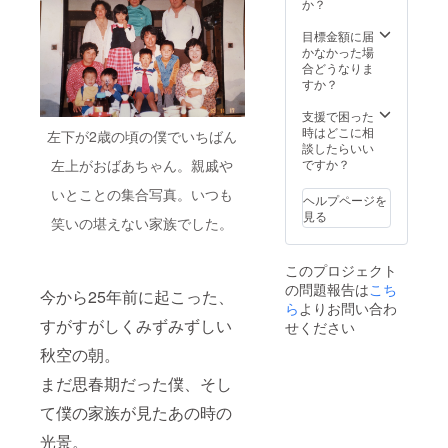
す。 ・
で、ご
支援を
当リ
ト成功
て一席
か？
望をお
お届け
所望希
お願い
ターン
後、リ
受賞
書きく
予定が
望の第3
いたし
は原画
ターン
（佐賀
目標金額に届
ださ
2021年
希望く
ます。
作品と
お届け
県知事
かなかった場
い。
の3月と
らいま
限定数
なりま
までの
賞・山
合どうなりま
（順次
なって
で記載
は【5】
す為、
流れ◆
口亮一
すか？
発送と
おりま
してい
となっ
ご支援
※よくお
賞同時
なりま
すが、
ただけ
ており
をいた
読みく
受賞）
支援で困った
すの
こちら
ると幸
ます
だいた
ださ
現在個
時はどこに相
で、ご
左下が2歳の頃の僕でいちばん
は作品
いで
が、お
順番が
い。 ご
人蔵 ＋
談したらいい
希望通
集のお
す。 ・
選びい
早い方
指定の
御礼の
ですか？
左上がおばあちゃん。親戚や
りの発
届けの
URLの
ただけ
から順
メール
ポスト
送から
予定と
メール
る作品
にメー
アドレ
カード
いとことの集合写真。いつも
遅れる
ヘルプページを
なって
送信は
は8点弱
ルをお
スへ、
をお贈
可能性
見る
笑いの堪えない家族でした。
おりま
2020年
程を用
送りし
こちら
りしま
もござ
す。 作
の8月頃
意する
ます。
より
す。
いま
品集と
から順
予定で
限定数
メール
※「Nev
す。
このプロジェクト
併せて
次ご案
す。残
は【5】
を差し
er
少々お
の問題報告は
こち
のご発
内する
り物1点
となっ
上げま
Change
待ちい
今から25年前に起こった、
送とさ
予定で
から選
ており
す。 ご
」の額
ら
よりお問い合わ
ただく
せてい
す。 ・
んでい
ます。
希望の
装は別
すがすがしくみずみずしい
ことが
せください
ただき
お届け
ただく
・URL
お色、
途ご相
ござい
秋空の朝。
ます
予定が
ことは
のメー
イメー
談させ
ます
が、 お
2021年
ないよ
ル送信
ジ、他
ていた
が、予
まだ思春期だった僕、そし
早目に
の3月と
うに尽
は2020
いくつ
だきま
めご了
ご所望
なって
力いた
年の7月
かヒア
す。 ＋
承くだ
て僕の家族が見たあの時の
の際は
おりま
します
頃から
リング
今回作
さいま
原画の
すが、
が、あ
順次ご
をさせ
品集の
せ。）
光景。