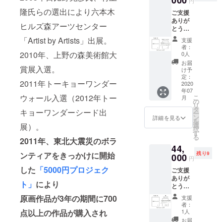
000
お届け
円
送とな
ド1枚を
のみ、
レス
するこ
りま
隆氏らの選出により六本木
ご支援
お贈り
ご指定
へ、原
とが可
す。
ありが
しま
のメー
画作品
能で
ヒルズ森アーツセンター
とうご
す。 新
ルアド
を掲載
す。 備
ざいま
作はA4
レス
「Artist by Artists」出展。
してい
考欄に
支援
す。 今
サイズ
へ、非
る限定
者：
その際
回製作
（210㎝
2010年、上野の森美術館大
売品オ
0人
URLを
のご希
する作
×297
リジナ
お送り
お届
望をお
賞展入選。
品集1冊
㎝）の
ルグッ
け予
しま
書きく
（直筆
フレー
定：
ズを掲
す。 そ
ださ
2011年トーキョーワンダー
サイン
2020
ムに入
載して
の中か
い。
年07
入り）
れてお
いる限
らご希
（順次
ウォール入選（2012年トー
こ
月
＋御礼
贈りし
の
定URL
望の作
発送と
リ
のポス
ます。
タ
をお送
品を一
キョーワンダーシード出
なりま
ー
トカー
◆プロ
ン
りしま
詳細を見る
点お選
すの
を
ド ＋非
ジェク
選
展）。
す。 そ
びいた
で、お
択
売品オ
ト成功
す
の中か
だき、
待ちい
る
リジナ
2011年、東北大震災のボラ
後、リ
らご希
メール
ただく
44,
ルグッ
ターン
望の商
のご返
ことが
ンティアをきっかけに開始
残り9
ズ（ア
000
お届け
品を一
信をお
円
ござい
ルファ
までの
点お選
願いし
ます。
した
「5000円プロジェク
ご支援
ベットT
流れ◆
びいた
ます。
予めご
ありが
シャ
※よくお
だき、
ご確認
ト」
により
了承く
とうご
ツ）を
読みく
メール
後、発
ださい
ざいま
お贈り
ださ
のご返
原画作品が3年の期間に700
送とさ
支援
ませ）
す。 今
しま
い。 こ
信をお
者：
せてい
※ご支援
回製作
す。 ◆
点以上の作品が購入され
ちらの
1人
願いし
ただき
額に
する作
プロ
リター
ます。
お届
ます。