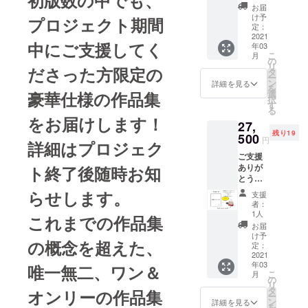
する作
Language,
りま
お届
品集1冊
す。
け予
プロジェクト期間
New
（直筆
定：
Communicati
サイン
2021
中にご支援してく
年03
入り）
on」を発
こ
月
＋ 御礼
の
表。
リ
ださった方限定の
のポス
タ
ー
初の作品集
トカー
ン
詳細を見る
を
ド5種類
豪華仕様の作品集
選
「New
択
1セット
す
Language,
る
をお贈
をお届けします！
27,
りしま
New
残り19
す。
500
Communicati
円
詳細はプロジェク
（絵柄
on（Wooly
ご支援
はお選
ありが
ト終了後随時お知
びいた
Arts）」を出
とうご
だけま
版。
ざいま
せん）
らせします。
支援
す。 今
2017年、初
※ご支援
者：
回製作
額に
1人
となる
これまでの作品集
する作
は、消
お届
ニューヨー
品集1冊
費税と
け予
の概念を超えた、
（直筆
送料が
定：
クブルック
サイン
2021
含まれ
リンでの展
年03
入り）
唯一無二、ワン＆
ており
こ
月
示「wooly in
＋ 田代
ます。
の
リ
敏朗が
タ
オンリーの作品集
blooklyn」に
ー
パッ
ン
詳細を見る
メイン作家
を