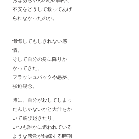
待ちい
その際
2020年
少々お
ます。
お届け
ただく
のご希
の6月頃
待ちい
【ご注
予定は
不安をどうして救ってあげ
ことが
望をお
から順
ただく
意事
随時ご
ござい
書きく
次ご案
ことが
項】 ・
相談さ
られなかったのか。
ます
ださ
内する
ござい
当リ
せてい
が、予
い。
予定で
ます
ターン
ただき
めご了
（順次
す。 ・
が、予
は原画
ます。
承くだ
発送と
お届け
めご了
作品と
作品集
さいま
なりま
予定が
承くだ
なりま
とポス
懺悔してもしきれない感
せ。）
すの
2021年
さいま
す。 ・
トカー
情。
・ご支
で、ご
の3月と
せ。）
お届け
ドは
援額に
希望通
なって
・ご支
予定が
2021年
そして自分の身に降りか
は消費
りの発
おりま
援額に
2021年
3月頃の
税と送
送から
すが、
は消費
の3月頃
予定で
かってきた、
料が含
遅れる
こちら
税と送
から発
す。
まれて
可能性
は作品
料が含
送しま
（順次
フラッシュバックや悪夢、
おりま
もござ
集のお
まれて
す。 作
発送と
す。
いま
届けの
おりま
品集と
なりま
強迫観念。
す。
予定と
す。
同時期
すの
少々お
なって
に発送
で、ご
時に、自分が殺してしまっ
待ちい
おりま
しま
希望通
ただく
す。 作
す。
りの発
たんじゃないかと大汗をか
ことが
品集と
（順次
送から
ござい
併せて
発送と
遅れる
いて飛び起きたり、
ます
のご発
なりま
可能性
が、予
送とさ
すの
もござ
いつも誰かに追われている
めご了
せてい
で、ご
いま
承くだ
ただき
希望通
す。
ような感覚が錯綜する時期