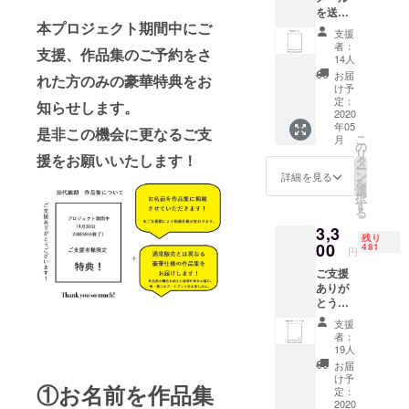
賞。
を送ら
本プロジェクト期間中にご
せてい
大学中退
支援
ただき
者：
後、本格的
支援、作品集のご予約をさ
ます。
14人
に画家とし
ご支援
お届
れた方のみの豪華特典をお
ありが
ての活動を
け予
とうご
定：
知らせします。
開始。
ざいま
2020
年05
2003年日比
す。 ※
是非この機会に更なるご支
こ
月
ご支援
の
野克彦氏、
リ
援をお願いいたします！
額には
タ
村上隆氏ら
ー
消費税
ン
詳細を見る
を
が含ま
の選出によ
選
択
れてい
す
り六本木ヒ
る
ます。
ルズ森アー
3,3
残り
00
ツセンター
481
円
「Artist by
ご支援
ありが
Artists」出
とうご
展。
ざいま
支援
2010年、上
す。 御
者：
礼のポ
野の森美術
19人
スト
お届
館大賞展入
カード
け予
①お名前を作品集
選。
をお送
定：
りしま
2020