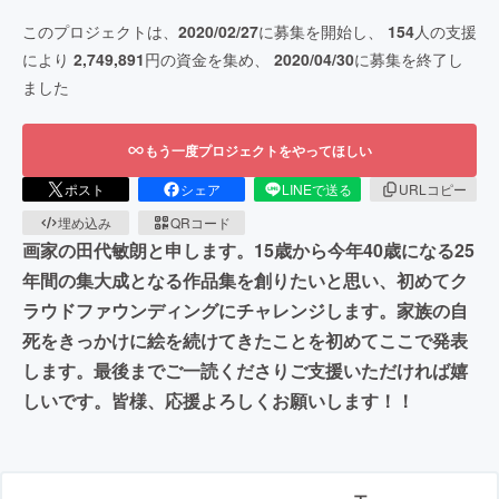
このプロジェクトは、
2020/02/27
に募集を開始し、
154
人の支援
により
2,749,891
円の資金を集め、
2020/04/30
に募集を終了し
ました
もう一度プロジェクトをやってほしい
ポスト
シェア
LINEで送る
URLコピー
埋め込み
QRコード
画家の田代敏朗と申します。15歳から今年40歳になる25
年間の集大成となる作品集を創りたいと思い、初めてク
ラウドファウンディングにチャレンジします。家族の自
死をきっかけに絵を続けてきたことを初めてここで発表
します。最後までご一読くださりご支援いただければ嬉
しいです。皆様、応援よろしくお願いします！！
エ