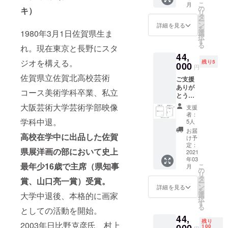
が、明
く広が
こ
月
＋御礼
のフ
の
るい色
キ）
りまし
リ
のポス
レーム
タ
調の絵
た。 全
ー
トカー
に入れ
ン
をお贈
詳細を見る
5種類の
を
ド ＋非
1980年3月1日佐賀県生ま
てお贈
選
りしま
味（各3
択
売品オ
りしま
す
す。 ※
枚入）
る
れ。現在東京と長野にスタ
リジナ
す。 ◆
お届け
の詰合
44,
ルグッ
プロ
予定が
せで
ジオを構える。
残り5
ズをお
000
ジェク
2021年
す。
円
贈りし
ト成功
の3月と
DOUX
佐賀県立佐賀北高校芸術
ご支援
ます。
後、リ
なって
D’AMO
ありが
◆プロ
ターン
おりま
コース美術学科卒業、私立
URのす
とうご
ジェク
お届け
すが、
べてを
ざいま
ト成功
までの
大阪芸術大学芸術学部映像
こちら
お楽し
支援
す。 今
後、リ
流れ◆
は作品
者：
みいた
回製作
学科中退。
ターン
※よくお
5人
集のお
だけま
する作
お届け
読みく
届けの
お届
す。 ※
高校在学中に出品した佐賀
品集1冊
までの
ださ
け予
予定と
ご支援
（直筆
流れ◆
定：
い。 こ
なって
額に
県展洋画の部において史上
サイン
2021
※よくお
ちらの
おりま
は、消
年03
入り）
読みく
リター
すの
費税と
最年少16歳で主席（県知事
こ
月
＋ 描き
ださ
の
ンをお
で、 お
送料が
リ
おろし
い。 こ
タ
選びい
賞、山口亮一賞）受賞。
早目に
含まれ
ー
のあな
ちらの
ン
ただい
詳細を見る
ご所望
ており
を
ただけ
リター
大学中退後、本格的に画家
選
た方に
の際は
ます。
択
の新作
ンをお
す
のみ、
原画の
※作品集
る
としての活動を開始。
＋御礼
選びい
ご指定
み2020
と同時
44,
のポス
ただい
のメー
年内に
期の発
残り
2003年日比野克彦氏、村上
トカー
た方に
100
ルアド