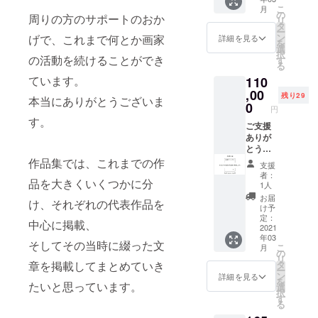
ト成功
入り）
りご覧
のご返
抱えて
同じデ
す。残
こ
なって
月
メール
後、リ
＋ 描き
いただ
の
信をお
いらっ
周りの方のサポートのおか
ザイン
り物1点
リ
おりま
送信は
ターン
おろし
けま
タ
願いし
しゃる
で販売
から選
ー
す。 オ
2020年
お届け
の新
す。
ン
ます。
げで、これまで何とか画家
詳細を見る
方、少
する予
んでい
を
リジナ
の6月頃
までの
作、パ
https://t
選
ご確認
しでも
定はご
ただく
択
ルグッ
から順
流れ◆
ネルサ
の活動を続けることができ
oshiakit
す
後、発
心が
ざいま
ことは
る
ズのお
次ご案
※よくお
イズA1
ashiro.
送とさ
スッキ
せん。
ないよ
届け
内する
ています。
110
読みく
サイズ
com/wo
せてい
リする
当プロ
うに尽
は、ご
予定で
ださ
（594×
,00
rkshop/
ただき
よう、
残り29
ジェク
力いた
本当にありがとうございま
注文確
す。 ・
い。 こ
841ｍ
※作品集
0
ます。
お話し
トにご
円
します
定後、
お届け
ちらの
ｍ）の
とポス
【ご注
ましょ
支援い
す。
が、あ
随時発
予定が
リター
原画一
ご支援
トカー
意事
う。
ただい
らかじ
送とさ
2021年
ンをお
点＋御
ありが
ドは
項】 ・
【ご注
た方の
め、上
せてい
の3月と
選びい
礼のポ
とうご
2021年
当リ
意事
みが手
記の件
ただき
なって
ただい
スト
ざいま
3月頃よ
作品集では、これまでの作
ターン
項】 ・
にでき
支援
をご了
ます。
おりま
た方に
カード
す。 今
り順次
は原画
お話し
者：
る貴重
承いた
（順次
すが、
品を大きくいくつかに分
のみ、
をお贈
回製作
配送し
作品と
1人
た内容
なグッ
だきま
発送と
こちら
ご指定
りしま
する作
ます。
なりま
は第三
お届
ズで
すよ
なりま
け、それぞれの代表作品を
は作品
のメー
す。 ◆
品集３
※ご支援
す為、
け予
者に漏
す。
う、お
すの
集のお
ルアド
プロ
冊（直
額には
定：
ご支援
洩、公
アート
中心に掲載、
願い申
で、ご
届けの
レス
ジェク
筆サイ
2021
消費税
をいた
開する
ワーク
し上げ
希望通
予定と
年03
へ、原
ト成功
ン入
と送料
だいた
ことが
そしてその当時に綴った文
につい
ます。
こ
りの発
月
なって
画作品
後、リ
り）＋
が含ま
の
順番が
ござい
て詳し
先着順
リ
送から
おりま
を掲載
ターン
御礼の
れてお
タ
章を掲載してまとめていき
早い方
ませ
くはこ
となり
ー
遅れる
す。 作
してい
お届け
ポスト
りま
ン
から順
詳細を見る
ん。 安
ちらを
ますの
を
可能性
品集と
る限定
までの
カード1
たいと思っています。
す。
選
に限定
心して
ご覧く
で、ご
択
もござ
併せて
URLを
流れ◆
枚、そ
す
URLを
くださ
ださ
所望希
る
いま
のご発
お送り
※よくお
して作
お送り
い。 ・
い。
望の第3
す。
送とさ