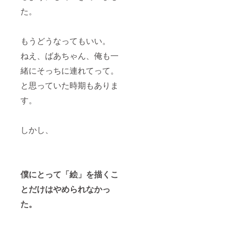
遅れる
可能性
た。
もござ
いま
す。
もうどうなってもいい。
少々お
待ちい
ねえ、ばあちゃん、俺も一
ただく
ことが
緒にそっちに連れてって。
ござい
ます
と思っていた時期もありま
が、予
めご了
す。
承くだ
さいま
せ。）
しかし、
僕にとって「絵」を描くこ
とだけはやめられなかっ
た。