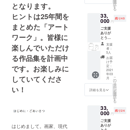
ケージ
選
となります。
択
デザイ
として出
す
る
ンを手
展。
ヒントは25年間を
33,
がけた
同年、福岡
残り45
名家ひ
000
円
よ子の
まとめた「アート
六本松蔦屋
ご支援
新ブラ
書店のグラ
ありが
ンド
ワーク」。皆様に
とうご
ンドオープ
「ドゥ
ざいま
・ダ
ン記念とし
支援
楽しんでいただけ
す。 今
ムー
者：
てのアー
回製作
ル」5種
5人
る作品集を計画中
する作
類１
ティストと
お届
品集1冊
セット
け予
して抜擢、
（直筆
＋ ポス
定：
です。お楽しみに
個展「THE
サイン
2021
トカー
年03
入り）
ド1枚を
VERY END
していてくださ
こ
月
＋キャ
お送り
の
OF DAWN」
リ
ンドル
しま
タ
い！
ー
の絵
を開催。
す。 サ
ン
詳細を見る
を
（原
クサ
選
展示のたび
択
画）＋
クッと
す
る
にさまざま
御礼の
した食
33,
ポスト
感にバ
なコンセプ
残り24
カード1
000
ターの
円
トやステイ
枚をお
風味が
ご支援
トメントを
贈りし
香るサ
ありが
はじめまして。画家、現代
ます。
ブレー
展開させて
とうご