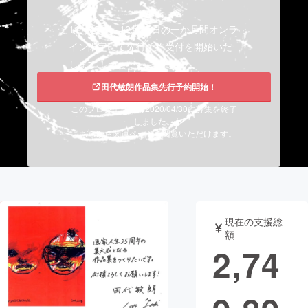
て、
まちづくり・地域活性化
11月15日～12月15日の一か月間オンラ
イン限定にて先行予約受付を開始いた
します！
CAMPFIRE for Social Good
CAMPFIRE Creation
田代敏朗作品集先行予約開始！
CAMPFIREふるさと納税
machi-ya
コミュニティ
このプロジェクトは2020/04/30に募集を終了
しました。
こちらから関連ページを閲覧いただけます。
現在の支援総
額
2,74