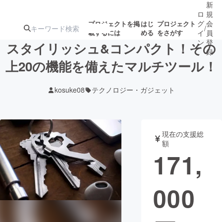
新
ロ
規
グ
会
プロジェクトを掲
はじ
プロジェクト
/
載するには
める
をさがす
イ
員
ン
登
スタイリッシュ&コンパクト！その
録
上20の機能を備えたマルチツール！
人気のプロ
注目のリ
注目の新着プロ
募集終了が近いプ
もうすぐ公開
kosuke08
テクノロジー・ガジェット
ジェクト
ターン
ジェクト
ロジェクト
されます
アート・写真
音楽
現在の支援総
額
171,
テクノロジー・ガジェット
ゲーム・サ
000
映像・映画
書籍・雑誌
ビジネス・起業
チャレンジ