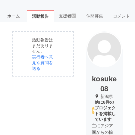
ホーム
支援者
仲間募集
コメント
活動報告
54
活動報告は
まだありま
せん。
実行者へ意
見や質問を
送る
kosuke
08
新潟県
他に8件の
プロジェク
トを掲載し
ています
主にアジア
圏からの輸