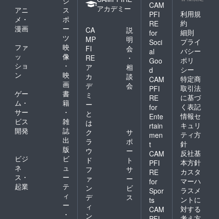
ジ
CAM
アカデミー
アニ
ス
利用規
PFI
メ・
ポ
約
RE
漫画
ー
CA
説
細則
for
ツ
MP
明
プライ
Soci
ファ
映
FI
会
バシー
al
ッ
像
RE
・
ポリ
Goo
ショ
・
ア
相
シー
d
ン
映
カ
談
特定商
CAM
画
デ
会
取引法
PFI
ゲー
書
ミ
に基づ
RE
ム・
籍
ー
く表記
for
サー
・
と
情報セ
Ente
ビス
雑
は
キュリ
rtain
開発
誌
ク
サ
ティ方
men
出
ラ
ポ
針
t
版
ウ
ー
反社基
CAM
ビジ
ビ
ド
ト
本方針
PFI
ネ
ュ
フ
サ
カスタ
RE
ス・
ー
ァ
ー
マーハ
for
起業
テ
ン
ビ
ラスメ
Spor
ィ
デ
ス
ントに
ts
ー
ィ
対する
CAM
・
ン
考え方
PFI