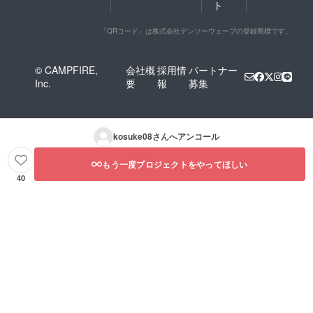
ト
「QRコード」は株式会社デンソーウェーブの登録商標です。
© CAMPFIRE,
会社概
採用情
パートナー
Inc.
要
報
募集
kosuke08
さんへアンコール
もう一度プロジェクトをやってほしい
40