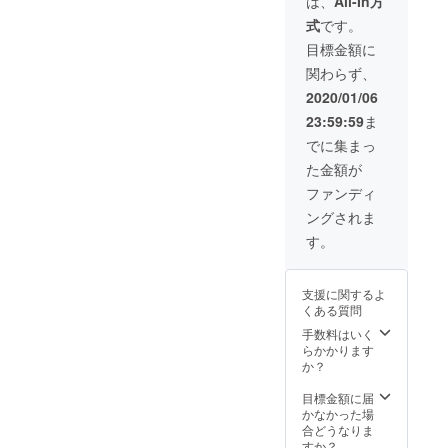
は、
All-In方
式
です。
目標金額に
関わらず、
2020/01/06
23:59:59
ま
でに集まっ
た金額が
ファンディ
ングされま
す。
支援に関するよ
くある質問
手数料はいく
らかかります
か？
目標金額に届
かなかった場
合どうなりま
すか？