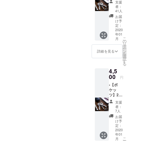
支援
円 ※送
者：
料は込
41人
みにな
お届
りま
け予
す。
定：
2020
年01
こ
月
の
リ
タ
ー
ン
詳細を見る
を
選
択
す
る
4,5
00
円
•【ポ
ケッ
ツ】2つ
☆ 500
支援
円割引
者：
☆ 4500
7人
円 ※送
お届
料は込
け予
みにな
定：
りま
2020
年01
す。
こ
月