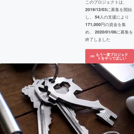
このプロジェクトは、
2019/12/03
に募集を開始
し、
54
人の支援により
171,000
円の資金を集
め、
2020/01/06
に募集を
終了しました
もう一度プロジェク
トをやってほしい