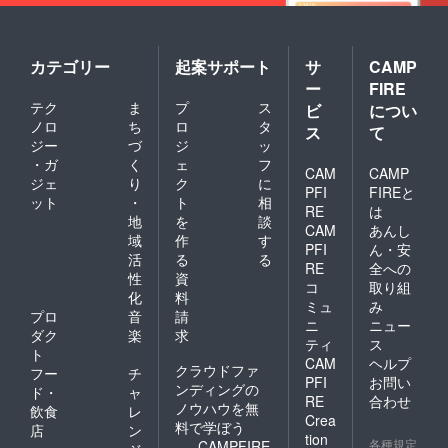
カテゴリー
起案サポート
サ
CAMP
ー
FIRE
テク
ま
プ
ス
ビ
につい
ノロ
ち
ロ
タ
ス
て
ジー
づ
ジ
ッ
・ガ
く
ェ
フ
CAM
CAMP
ジェ
り
ク
に
PFI
FIREと
ット
・
ト
相
RE
は
地
を
談
CAM
あんし
域
作
す
PFI
ん・安
活
る
る
RE
全への
性
資
コ
取り組
化
料
ミュ
み
プロ
音
請
ニ
ニュー
ダク
楽
求
ティ
ス
ト
CAM
ヘルプ
クラウドファ
フー
チ
PFI
お問い
ンディングの
ド・
ャ
RE
合わせ
ノウハウを無
飲食
レ
Crea
料で学ぼう
店
ン
tion
各種規定
CAMPFIRE