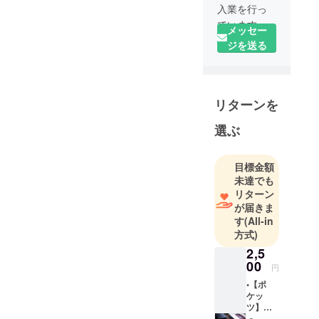
入業を行っ
ています。
メッセー
輸入業をす
ジを送る
る為倉庫を
契約し、新
潟県に居を
リターンを
移しまし
た。
選ぶ
質の良いも
のを安く早
く販売して
目標金額
未達でも
いき、日本
リターン
人がまだ知
が届きま
らない、革
す
(All-in
新的な商品
方式)
を輸入して
2,5
いきたいと
00
円
考えていま
•【ポ
ケッ
ツ】１
つ 2500