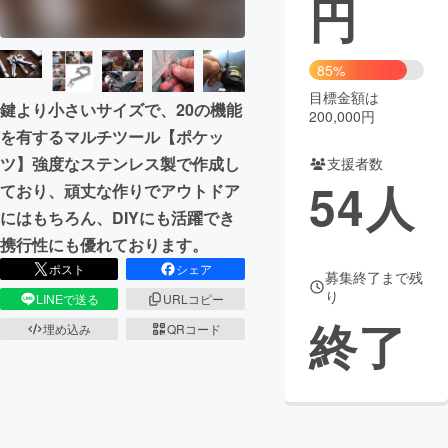
円
まちづくり・地域活性化
85%
目標金額は
CAMPFIRE for Social Good
CAMPFIRE Creation
鍵より小さいサイズで、20の機能
200,000円
CAMPFIREふるさと納税
machi-ya
コミュニティ
を有するマルチツール【ポケッ
ツ】強度なステンレス製で作成し
支援者数
54
人
ており、頑丈な作りでアウトドア
にはもちろん、DIYにも活躍でき
携行性にも優れております。
ポスト
シェア
募集終了まで残
り
LINEで送る
URLコピー
終了
埋め込み
QRコード