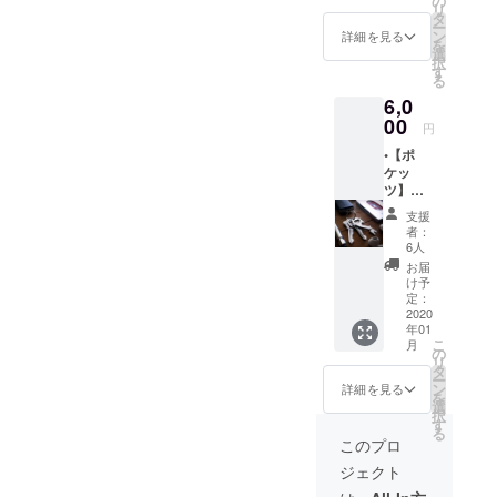
の
リ
タ
ー
ン
詳細を見る
を
選
択
す
る
6,0
00
円
•【ポ
ケッ
ツ】３
つ
支援
☆1500
者：
円割引
6人
☆ 6000
お届
円 ※送
け予
料は込
定：
みにな
2020
年01
りま
こ
月
す。
の
リ
タ
ー
ン
詳細を見る
を
選
択
す
る
このプロ
ジェクト