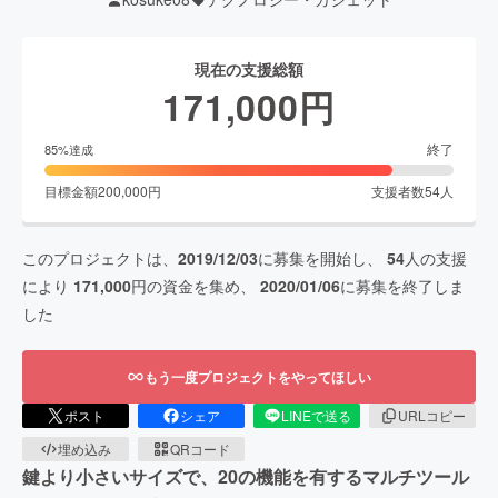
現在の支援総額
171,000
円
終了
85
%達成
目標金額
200,000
円
支援者数
54
人
このプロジェクトは、
2019/12/03
に募集を開始し、
54
人の支援
により
171,000
円の資金を集め、
2020/01/06
に募集を終了しま
した
もう一度プロジェクトをやってほしい
ポスト
シェア
LINEで送る
URLコピー
埋め込み
QRコード
鍵より小さいサイズで、20の機能を有するマルチツール