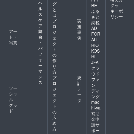
ヘ
グ
クッ
RE
ル
と
キーポ
ふる
ス
は
リシー
さと
ケ
プ
実
納税
ア
ロ
施
AD
アー
舞
ジ
事
FOR
ト・
台
ェ
例
ALL
写真
・
ク
HIO
パ
ト
KOS
フ
の
HI
ォ
作
JFA
ー
り
クラ
マ
方
ウド
ン
プ
統
ファ
ス
ロ
計
ン
ソー
ジ
デ
ディ
シャ
ェ
ー
ング
ル
ク
タ
mac
グッ
ト
hi-ya
ド
の
補助
広
金申
め
請サ
方
ポー