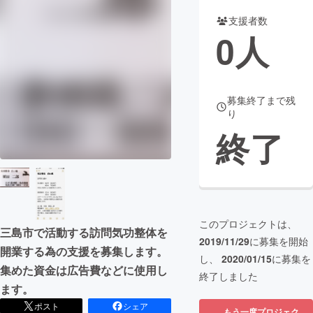
支援者数
まちづくり・地域活性化
0
人
CAMPFIRE for Social Good
CAMPFIRE Creation
CAMPFIREふるさと納税
machi-ya
コミュニティ
募集終了まで残
り
終了
このプロジェクトは、
三島市で活動する訪問気功整体を
2019/11/29
に募集を開始
開業する為の支援を募集します。
し、
2020/01/15
に募集を
集めた資金は広告費などに使用し
終了しました
ます。
ポスト
シェア
もう一度プロジェク