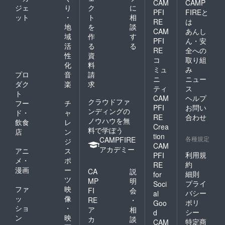
CAM
CAMP
ジェ
り
ク
に
PFI
FIREと
ット
・
ト
相
RE
は
地
を
談
CAM
あんし
域
作
す
PFI
ん・安
活
る
る
RE
全への
性
資
コ
取り組
化
料
ミュ
み
プロ
音
請
ニ
ニュー
ダク
楽
求
ティ
ス
ト
CAM
ヘルプ
クラウドファ
フー
チ
PFI
お問い
ンディングの
ド・
ャ
RE
合わせ
ノウハウを無
飲食
レ
Crea
料で学ぼう
店
ン
tion
各種規定
CAMPFIRE
ジ
CAM
アカデミー
アニ
ス
利用規
PFI
メ・
ポ
約
RE
漫画
ー
CA
説
細則
for
ツ
MP
明
プライ
Soci
ファ
映
FI
会
バシー
al
ッ
像
RE
・
ポリ
Goo
ショ
・
ア
相
シー
d
ン
映
カ
談
特定商
CAM