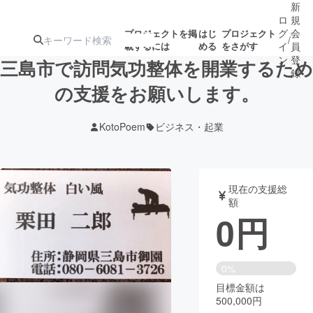
新
ロ
規
グ
会
プロジェクトを掲
はじ
プロジェクト
/
載するには
める
をさがす
イ
員
ン
登
三島市で訪問気功整体を開業するため
録
の支援をお願いします。
人気のプロ
注目のリ
注目の新着プロ
募集終了が近いプ
もうすぐ公開
KotoPoem
ビジネス・起業
ジェクト
ターン
ジェクト
ロジェクト
されます
アート・写真
音楽
現在の支援総
額
0
円
テクノロジー・ガジェット
ゲーム・サ
映像・映画
書籍・雑誌
0%
目標金額は
500,000円
ビジネス・起業
チャレンジ