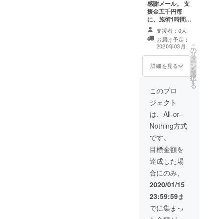
感謝メール。 支
援金五千円毎
に、施術1時間提
供いたします。
支援者：0人
感謝メールをお
お届け予定：
送りいたします
こ
2020年03月
の
ので、メールア
リ
タ
ドレスとお名前
ー
ン
を教えて下さい
詳細を見る
を
選
ませ。 そのメー
択
す
ルアドレス、名
る
前を、施術提供
このプロ
の確認に使用し
ジェクト
ます。 法令に基
づく医療、診療
は、All-or-
行為ではござい
Nothing方式
ません。 効果に
は個人差がござ
です。
いますことを予
目標金額を
めご了承くださ
い。 有効期限は
達成した場
2020年3月〜
合にのみ、
2020年8月まで
の5ヶ月間とさせ
2020/01/15
ていただきま
23:59:59
ま
す。
でに集まっ