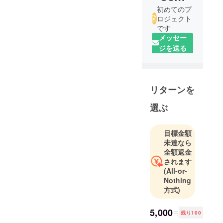
初めてのプ
ロジェクト
です
メッセー
ジを送る
リターンを
選ぶ
目標金額
未達なら
全額返金
されます
(All-or-
Nothing
方式)
5,000
円
残り100