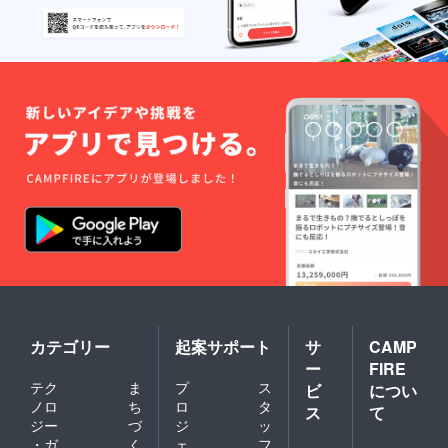
カテゴリー
起案サポート
サ
CAMP
ー
FIRE
テク
ま
プ
ス
ビ
につい
ノロ
ち
ロ
タ
ス
て
ジー
づ
ジ
ッ
・ガ
く
ェ
フ