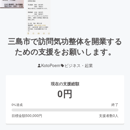
三島市で訪問気功整体を開業する
ための支援をお願いします。
KotoPoem
ビジネス・起業
現在の支援総額
0
円
終了
0
%達成
目標金額
500,000
円
支援者数
0
人