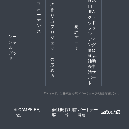
KOS
フ
の
HI
ォ
作
JFA
ー
り
クラ
マ
方
ウド
ン
プ
統
ファ
ス
ロ
計
ン
ソー
ジ
デ
ディ
シャ
ェ
ー
ング
ル
ク
タ
mac
グッ
ト
hi-ya
ド
の
補助
広
金申
め
請サ
方
ポー
ト
「QRコード」は株式会社デンソーウェーブの登録商標です。
© CAMPFIRE,
会社概
採用情
パートナー
Inc.
要
報
募集