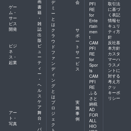
画
デ
会
取引法
PFI
ゲー
書
ミ
に基づ
RE
ム・
籍
ー
く表記
for
サー
・
と
情報セ
Ente
ビス
雑
は
キュリ
rtain
開発
誌
ク
サ
ティ方
men
出
ラ
ポ
針
t
版
ウ
ー
反社基
CAM
ビジ
ビ
ド
ト
本方針
PFI
ネ
ュ
フ
サ
カスタ
RE
ス・
ー
ァ
ー
マーハ
for
起業
テ
ン
ビ
ラスメ
Spor
ィ
デ
ス
ントに
ts
ー
ィ
対する
CAM
・
ン
考え方
PFI
ヘ
グ
クッ
RE
ル
と
キーポ
ふる
ス
は
リシー
さと
ケ
プ
実
納税
ア
ロ
施
AD
アー
舞
ジ
事
FOR
ト・
台
ェ
例
ALL
写真
・
ク
HIO
パ
ト