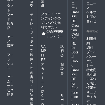
プロ
音
請
ニ
ニュー
ダク
楽
求
ティ
ス
ト
CAM
ヘルプ
クラウドファ
フー
チ
PFI
お問い
ンディングの
ド・
ャ
RE
合わせ
ノウハウを無
飲食
レ
Crea
料で学ぼう
店
ン
tion
各種規定
CAMPFIRE
ジ
CAM
アカデミー
アニ
ス
利用規
PFI
メ・
ポ
約
RE
漫画
ー
CA
説
細則
for
ツ
MP
明
プライ
Soci
ファ
映
FI
会
バシー
al
ッ
像
RE
・
ポリ
Goo
ショ
・
ア
相
シー
d
ン
映
カ
談
特定商
CAM
画
デ
会
取引法
PFI
ゲー
書
ミ
に基づ
RE
ム・
籍
ー
く表記
for
サー
・
と
情報セ
Ente
ビス
雑
は
キュリ
rtain
開発
誌
ク
サ
ティ方
men
出
ラ
ポ
針
t
版
ウ
ー