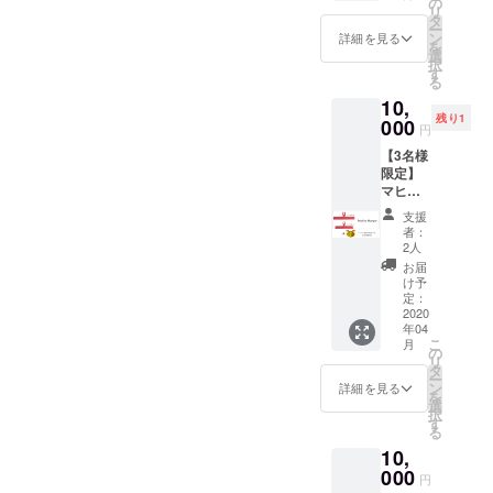
の
リ
選択可
タ
ー
ン
詳細を見る
を
選
択
す
る
10,
残り1
000
円
【3名様
限定】
マヒル
ハン
支援
ガー
者：
（おと
2人
な用4個
お届
＋こど
け予
も用4
定：
個）＋
2020
年04
マヒル
こ
月
が考え
の
リ
た感謝
タ
ー
の気持
ン
詳細を見る
を
ち③ ＜
選
択
ハン
す
る
ガーの
10,
色＞ 全
て1色を
000
円
選択可