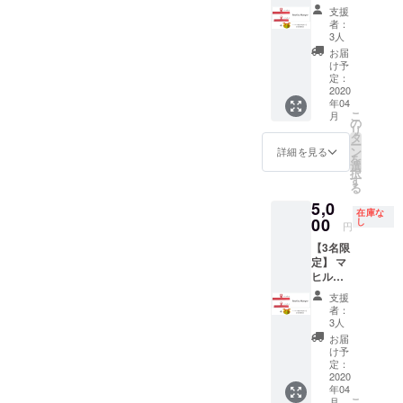
ハン
際にお
支援
ガー
者：
送りす
（おと
3人
るミサ
な用1個
お届
ンガは
＋こど
け予
写真見
も用1
定：
本と異
個）＋
2020
なる場
年04
マヒル
合があ
こ
月
が考え
の
りま
リ
た感謝
タ
す。手
ー
の気持
ン
詳細を見る
作り品
を
ち① ＜
選
である
択
ハン
す
ため、
る
ガーの
その点
5,0
色＞ 全
はお許
在庫な
て1色を
00
し
円
しくだ
選択可
さい。
【3名限
＜感謝
定】 マ
の気持
ヒルハ
ち①と
ンガー
は？＞
支援
（おと
ハン
者：
な用2個
ガーの
3人
＋こど
１つに
お届
も用1
『マヒ
け予
個）＋
ルのサ
定：
マヒル
2020
イン』
年04
が考え
を入れ
こ
月