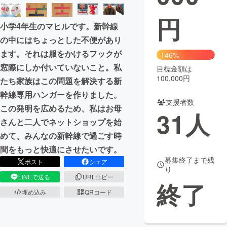
円
小学4年生のマヒルです。新幹線
の中にはちょっとした不便があり
ます。それは服をかけるフックが
146%
窓際にしか付いていないこと。私
目標金額は
100,000円
たち家族はこの問題を解決する新
幹線専用ハンガーを作りました。
支援者数
この発明を広めるため、私はお母
31
人
さんと二人でネットショップを始
めて、みんなの新幹線で過ごす時
間をもっと快適にさせたいです。
募集終了まで残
ポスト
シェア
り
LINEで送る
URLコピー
終了
埋め込み
QRコード