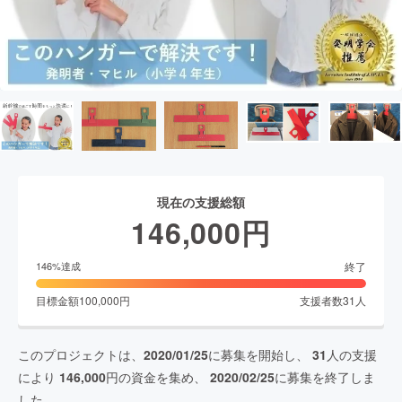
現在の支援総額
146,000
円
終了
146
%達成
目標金額
100,000
円
支援者数
31
人
このプロジェクトは、
2020/01/25
に募集を開始し、
31
人の支援
により
146,000
円の資金を集め、
2020/02/25
に募集を終了しま
した