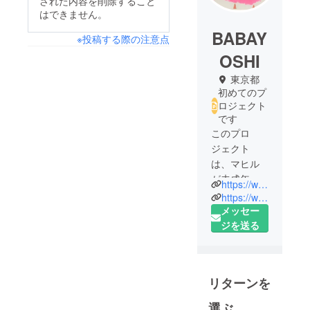
された内容を削除すること
はできません。
BABAY
※投稿する際の注意点
OSHI
東京都
初めてのプ
ロジェクト
です
このプロ
ジェクト
は、マヒル
が未成年の
https://www.omoro-invention.com
為、マヒル
https://www.youtube.com/channel/UCIQU75xYk-E3Uhb87EUxtIg/featured
の父が登
メッセー
録・運用し
ジを送る
ておりま
す。マヒル
宛に連絡等
リターンを
を頂きまし
ても、直接
選ぶ