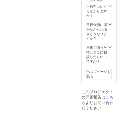
を差し
上げま
手数料はいく
す（マ
らかかります
ヒルに
か？
よる手
作
目標金額に届
り）。
かなかった場
備考欄
合どうなりま
に皆さ
すか？
まの
「〇〇
支援で困った
がした
時はどこに相
い！」
談したらいい
や
ですか？
「☐☐
になり
ヘルプページを
た
見る
い！」
などの
夢をご
このプロジェクト
記入く
の問題報告は
こち
ださ
い。お
ら
よりお問い合わ
守りの
せください
中に
「△△
さんの
夢であ