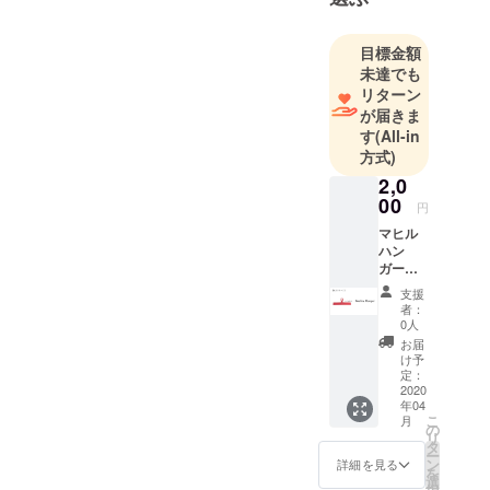
本人からお
返事させて
目標金額
頂くことは
未達でも
控えさせて
リターン
もらいま
が届きま
す。ご理解
す
(All-in
のほど何卒
方式)
よろしくお
2,0
願いしま
00
円
す。
マヒル
ハン
ガー
（こど
支援
も用1
者：
個） ＜
0人
ハン
お届
ガーの
け予
色＞ 1
定：
色を選
2020
年04
択可
こ
月
の
リ
タ
ー
ン
詳細を見る
を
選