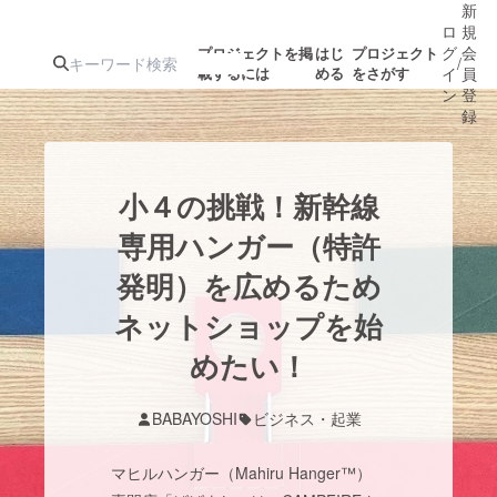
新
ロ
規
グ
会
プロジェクトを掲
はじ
プロジェクト
/
載するには
める
をさがす
イ
員
ン
登
録
人気のプロ
注目のリ
注目の新着プロ
募集終了が近いプ
もうすぐ公開
小４の挑戦！新幹線
ジェクト
ターン
ジェクト
ロジェクト
されます
専用ハンガー（特許
発明）を広めるため
アート・写真
音楽
ネットショップを始
テクノロジー・ガジェット
めたい！
ゲーム・サ
映像・映画
書籍・雑誌
BABAYOSHI
ビジネス・起業
マヒルハンガー（Mahiru Hanger™）
ビジネス・起業
チャレンジ