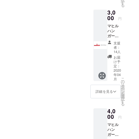
択
す
る
3,0
00
円
マヒル
ハン
ガー
（おと
支援
な用1
者：
個） ＜
14人
ハン
お届
ガーの
け予
色＞ 1
定：
色を選
2020
年04
択可
こ
月
の
リ
タ
ー
ン
詳細を見る
を
選
択
す
る
4,0
00
円
マヒル
ハン
ガー