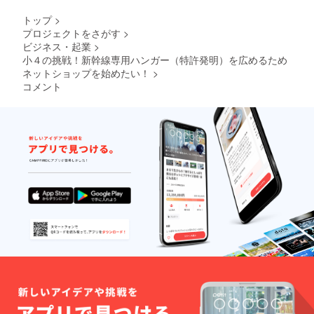
る『〇
〇がし
トップ
>
た
プロジェクトをさがす
>
い！』
ビジネス・起業
>
が叶い
ますよ
小４の挑戦！新幹線専用ハンガー（特許発明）を広めるため
う
ネットショップを始めたい！
>
に！！
コメント
」と
いった
短冊を
入れて
お送り
しま
す。