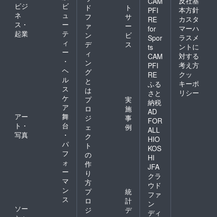
反社基
CAM
ビジ
ビ
ド
ト
本方針
PFI
ネ
ュ
フ
サ
カスタ
RE
ス・
ー
ァ
ー
マーハ
for
起業
テ
ン
ビ
ラスメ
Spor
ィ
デ
ス
ントに
ts
ー
ィ
対する
CAM
・
ン
考え方
PFI
ヘ
グ
クッ
RE
ル
と
キーポ
ふる
ス
は
リシー
さと
ケ
プ
実
納税
ア
ロ
施
AD
アー
舞
ジ
事
FOR
ト・
台
ェ
例
ALL
写真
・
ク
HIO
パ
ト
KOS
フ
の
HI
ォ
作
JFA
ー
り
クラ
マ
方
ウド
ン
プ
統
ファ
ス
ロ
計
ン
ソー
ジ
デ
ディ