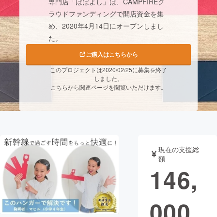
専門店「ばばよし」は、CAMPFIREク
ラウドファンディングで開店資金を集
まちづくり・地域活性化
め、2020年4月14日にオープンしまし
た。
CAMPFIRE for Social Good
CAMPFIRE Creation
ご購入はこちらから
CAMPFIREふるさと納税
machi-ya
コミュニティ
このプロジェクトは2020/02/25に募集を終了
しました。
こちらから関連ページを閲覧いただけます。
現在の支援総
額
146,
000