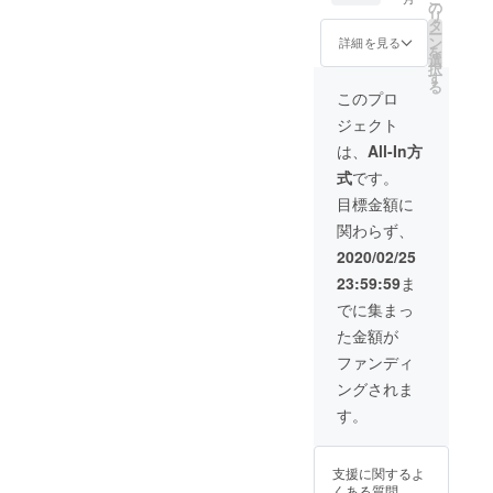
た感謝
ます。
の
リ
の気持
タ
ー
ち② ＜
ン
詳細を見る
を
ハン
選
択
ガーの
す
る
色＞ 全
このプロ
て1色を
ジェクト
選択可
＜感謝
は、
All-In方
の気持
式
です。
ち②と
は？＞
目標金額に
ハン
関わらず、
ガーの
１つに
2020/02/25
『マヒ
23:59:59
ま
ルのサ
イン』
でに集まっ
を入れ
た金額が
ます。
さら
ファンディ
に、
ングされま
『皆さ
まの夢
す。
が叶う
ことを
願うお
支援に関するよ
守り』
くある質問