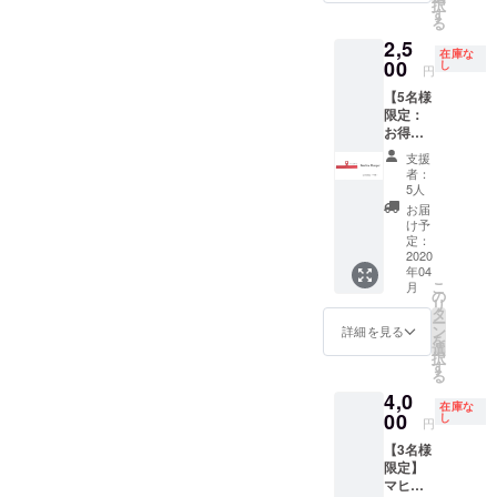
択
ネーム
の活動
す
」と
る
でも構
資金と
いった
2,5
いませ
して、
短冊を
在庫な
ん。
100,000
00
し
入れて
円
円をが
お送り
【5名様
んば
しま
限定：
れ！の
す。備
お得な
気持ち
考欄に
早割】
で！ リ
具体的
支援
マヒル
ターン
な記入
者：
ハン
は、直
5人
が無い
ガー
筆のお
場合
お届
（おと
手紙に
け予
は、お
な用1
マヒル
定：
守りの
個） ＜
2020
ハン
みをお
年04
ハン
ガー
送りし
こ
月
ガーの
（おと
の
ます。
リ
色＞ 1
な用1個
タ
さらに
ー
色を選
＋こど
ン
詳細を見る
さら
を
択可
も用1
選
に、
択
個）を
す
『マヒ
る
添えて
ル自家
4,0
お送り
製のミ
在庫な
00
させて
し
サン
円
いただ
ガ』を
【3名様
きま
お送り
限定】
す。
しま
マヒル
す。実