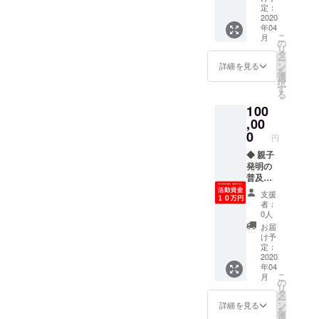
＋オン
定：
に皆さ
ライン
2020
まの
年04
ショッ
「〇〇
こ
月
プの
の
がした
リ
ホーム
タ
い！」
ー
ページ
ン
や
詳細を見る
を
上に支
選
「☐☐
択
援者と
す
になり
る
してお
た
100
名前を
い！」
表示 ＜
,00
などの
ハン
0
夢をご
円
ガーの
記入く
色＞ 全
◆ 親子
ださ
て1色を
発明の
い。お
選択可
普及・
守りの
＜氏名
発展の
中に
支援
表示＞
ための
「△△
者：
備考欄
全力応
さんの
0人
に表示
援プラ
夢であ
お届
するお
ン (^-^)
る『〇
け予
名前を
／ マヒ
定：
〇がし
ご記入
ルとそ
2020
た
年04
くださ
の父が
い！』
こ
月
い。イ
開催す
の
が叶い
リ
ニシャ
る親子
タ
ますよ
ー
ルやハ
発明イ
ン
う
詳細を見る
を
ンドル
ベント
選
に！！