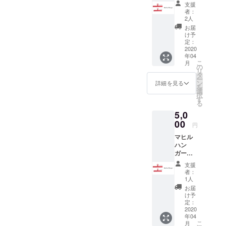
（おと
支援
な用1個
者：
＋こど
2人
も用1
お届
個） ＜
け予
ハン
定：
ガーの
2020
年04
色＞ 全
こ
月
て1色を
の
リ
選択可
タ
ー
ン
詳細を見る
を
選
択
す
る
5,0
00
円
マヒル
ハン
ガー
（おと
支援
な用2個
者：
＋こど
1人
も用1
お届
個） ＜
け予
ハン
定：
ガーの
2020
年04
色＞ 全
こ
月
て1色を