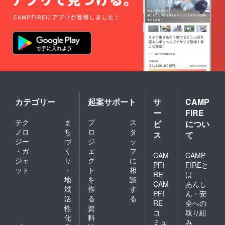
カテゴリー
起案サポート
サ
CAMP
ー
FIRE
テク
ま
プ
ス
ビ
につい
ノロ
ち
ロ
タ
ス
て
ジー
づ
ジ
ッ
・ガ
く
ェ
フ
CAM
CAMP
ジェ
り
ク
に
PFI
FIREと
ット
・
ト
相
RE
は
地
を
談
CAM
あんし
域
作
す
PFI
ん・安
活
る
る
RE
全への
性
資
コ
取り組
化
料
ミュ
み