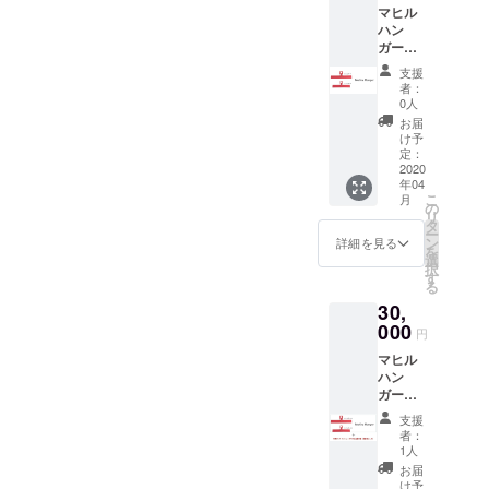
マヒル
＜感謝
ハン
の気持
ガー
ち③と
（おと
は？＞
支援
な用4個
ハン
者：
＋こど
ガーの
0人
も用4
１つに
お届
個） ＜
『マヒ
け予
ハン
ルのサ
定：
ガーの
2020
イン』
年04
色＞ 全
を入れ
こ
月
て1色を
ます。
の
リ
選択可
さら
タ
ー
に、
ン
詳細を見る
を
『皆さ
選
択
まの夢
す
る
が叶う
30,
ことを
000
願うお
円
守り』
マヒル
を差し
ハン
上げま
ガー
す（マ
（おと
ヒルに
支援
な用10
よる手
者：
個＋こ
作
1人
ども用
り）。
お届
10個）
備考欄
け予