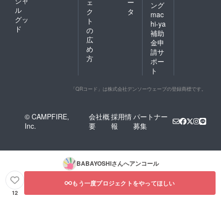
シャ
ェ
ー
ング
ル
ク
タ
mac
グッ
ト
hi-ya
ド
の
補助
広
金申
め
請サ
方
ポー
ト
「QRコード」は株式会社デンソーウェーブの登録商標です。
© CAMPFIRE,
会社概
採用情
パートナー
Inc.
要
報
募集
BABAYOSHI
さんへアンコール
もう一度プロジェクトをやってほしい
12