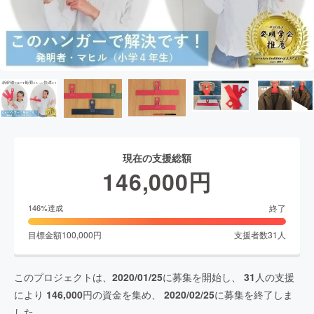
現在の支援総額
146,000
円
終了
146
%達成
目標金額
100,000
円
支援者数
31
人
このプロジェクトは、
2020/01/25
に募集を開始し、
31
人の支援
により
146,000
円の資金を集め、
2020/02/25
に募集を終了しま
した