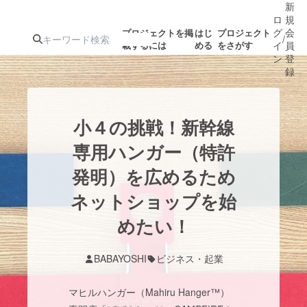
新
ロ
規
グ
会
プロジェクトを掲
はじ
プロジェクト
/
載するには
める
をさがす
イ
員
ン
登
録
人気のプロ
注目のリ
注目の新着プロ
募集終了が近いプ
もうすぐ公開
小４の挑戦！新幹線
ジェクト
ターン
ジェクト
ロジェクト
されます
専用ハンガー（特許
発明）を広めるため
アート・写真
音楽
ネットショップを始
テクノロジー・ガジェット
めたい！
ゲーム・サ
映像・映画
書籍・雑誌
BABAYOSHI
ビジネス・起業
マヒルハンガー（Mahiru Hanger™）
ビジネス・起業
チャレンジ