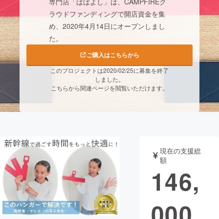
専門店「ばばよし」は、CAMPFIREク
ラウドファンディングで開店資金を集
まちづくり・地域活性化
め、2020年4月14日にオープンしまし
た。
CAMPFIRE for Social Good
CAMPFIRE Creation
ご購入はこちらから
CAMPFIREふるさと納税
machi-ya
コミュニティ
このプロジェクトは2020/02/25に募集を終了
しました。
こちらから関連ページを閲覧いただけます。
現在の支援総
額
146,
000