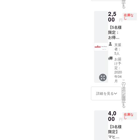
択
ネーム
の活動
す
」と
る
されております。この
でも構
資金と
いった
2,5
いませ
して、
短冊を
在庫な
ショーケースには、他の会
ん。
100,000
00
し
入れて
円
円をが
お送り
員さんの発明品も展示され
【5名様
んば
しま
限定：
れ！の
ています。私なんかはそれ
す。備
お得な
気持ち
考欄に
早割】
を見るだけでもワクワクで
で！ リ
具体的
支援
マヒル
ターン
な記入
者：
すが、発明学会ビルにはこ
ハン
は、直
5人
が無い
ガー
筆のお
場合
お届
の写真のようなショーケー
（おと
手紙に
け予
は、お
な用1
マヒル
定：
スが複数存在しています。
守りの
個） ＜
2020
ハン
みをお
年04
ハン
沢山の発明品が展示中であ
ガー
送りし
こ
月
ガーの
（おと
の
ます。
リ
り、中には有名人の発明品
色＞ 1
な用1個
タ
さらに
ー
色を選
＋こど
ン
詳細を見る
さら
もあったりして貴重な資料
を
択可
も用1
選
に、
択
個）を
す
館と言えます。これらを全
『マヒ
る
添えて
ル自家
4,0
て無料で見ることもできる
お送り
製のミ
在庫な
00
させて
し
サン
円
ので、皆さんも機会があり
いただ
ガ』を
【3名様
きま
お送り
ましたら足を運んでみてく
限定】
す。
しま
マヒル
ださい！なお、上の写真は
す。実