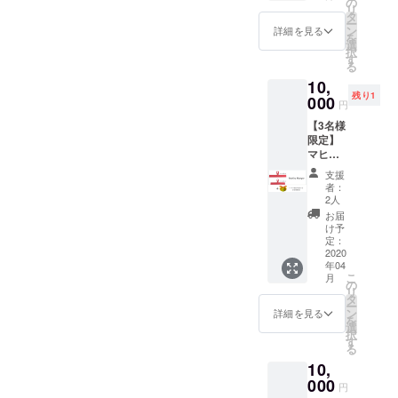
の
リ
選択可
タ
p
点はお許しください。◇
ー
ン
詳細を見る
を
選
Lisa ちゃんマヒルと一緒の
択
す
る
幼稚園に通っていた幼馴染
10,
のLisaちゃん。早速、説明
残り1
000
円
書を見ながらハンガーを組
【3名様
限定】
立てくれたようです。マヒ
マヒル
ハン
ル神社の「お守」もゲッ
支援
ガー
者：
ト！ Lisaちゃんの夢が叶う
（おと
2人
な用4個
お届
といいですね！◇ 里川 英
＋こど
け予
も用4
定：
生 さん以前にマヒル父が職
個）＋
2020
年04
マヒル
場でお世話になった里川さ
こ
月
が考え
の
リ
ん。早速、スーツ掛けとし
た感謝
タ
ー
の気持
ン
詳細を見る
て使ってくれたようです。
を
ち③ ＜
選
択
ハン
す
「重みに耐えられる工夫が
る
ガーの
10,
色＞ 全
ある」とのお褒めの言葉を
て1色を
000
円
もらっちゃいました！◇
選択可