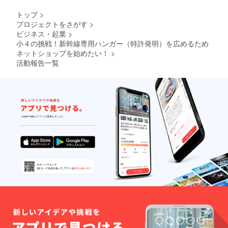
る『〇
〇がし
トップ
>
た
プロジェクトをさがす
>
い！』
ビジネス・起業
>
が叶い
ますよ
小４の挑戦！新幹線専用ハンガー（特許発明）を広めるため
う
ネットショップを始めたい！
>
に！！
活動報告一覧
」と
いった
短冊を
入れて
お送り
しま
す。