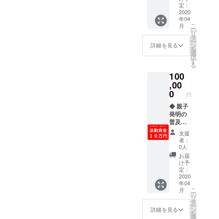
＋オン
定：
に皆さ
ーーもう一つ、嬉しいお知
ライン
2020
まの
年04
ショッ
「〇〇
らせです。【マヒルハン
こ
月
プの
の
がした
リ
ホーム
タ
い！」
ガーが発明学会のショー
ー
ページ
ン
や
詳細を見る
を
上に支
ケースに展示されまし
選
「☐☐
択
援者と
す
になり
る
た！】今回のクラファン挑
してお
た
100
名前を
い！」
戦では、発明学会から沢山
表示 ＜
,00
などの
ハン
0
夢をご
の応援をいただいておりま
円
ガーの
記入く
色＞ 全
◆ 親子
す。その上、マヒルハン
ださ
て1色を
発明の
い。お
ガーが発明学会ビル（新
選択可
普及・
守りの
＜氏名
発展の
中に
支援
宿）に展示されたという、
表示＞
ための
「△△
者：
備考欄
全力応
さんの
0人
とても光栄なことが起こっ
に表示
援プラ
夢であ
お届
するお
ン (^-^)
ています ↓写真のように、
る『〇
け予
名前を
／ マヒ
定：
〇がし
マヒルハンガーの紹介ボー
ご記入
ルとそ
2020
た
年04
くださ
の父が
い！』
ドやハンガーを宙に浮かせ
こ
月
い。イ
開催す
の
が叶い
リ
ニシャ
る親子
タ
ますよ
る台座なども用意していた
ー
ルやハ
発明イ
ン
う
詳細を見る
を
ンドル
ベント
だき、とても見やすく配置
選
に！！