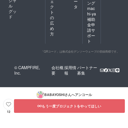
シャ
ェ
ー
ング
ル
ク
タ
mac
グッ
ト
hi-ya
ド
の
補助
広
金申
め
請サ
方
ポー
ト
「QRコード」は株式会社デンソーウェーブの登録商標です。
© CAMPFIRE,
会社概
採用情
パートナー
Inc.
要
報
募集
BABAYOSHI
さんへアンコール
もう一度プロジェクトをやってほしい
12