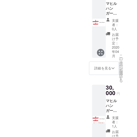
マヒル
＜感謝
吉武 麻子 さん吉武さんは、
ハン
の気持
ガー
ち③と
私たち家族と同時期にクラ
（おと
は？＞
支援
な用4個
ハン
ファンに挑戦され、この春
者：
＋こど
ガーの
0人
も用4
から「もぐもぐぽけっと
１つに
お届
個） ＜
『マヒ
け予
ドーナツ」を製造・販売さ
ハン
ルのサ
定：
ガーの
2020
イン』
れています（マヒルハン
年04
色＞ 全
を入れ
こ
月
て1色を
ます。
の
ガーと同級生～）。吉武さ
リ
選択可
さら
タ
ー
んからは「薄くて軽くてカ
に、
ン
詳細を見る
を
『皆さ
選
択
バンにポン！」という
まの夢
す
る
が叶う
キャッチフレーズをいただ
30,
ことを
000
願うお
きました！・「もぐもぐぽ
円
守り』
マヒル
けっとドーナツ」のホーム
を差し
ハン
上げま
ページ
ガー
す（マ
（おと
ヒルに
支援
https://mogmogpocket.com/
な用10
よる手
者：
個＋こ
作
1人
ーーーーーーーーーーーー
ども用
り）。
お届
10個）
ーーーーーーーーーーーー
備考欄
け予