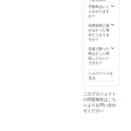
を差し
上げま
手数料はいく
す（マ
らかかります
ヒルに
か？
よる手
作
目標金額に届
り）。
かなかった場
備考欄
合どうなりま
に皆さ
すか？
まの
「〇〇
支援で困った
がした
時はどこに相
い！」
談したらいい
や
ですか？
「☐☐
になり
ヘルプページを
た
見る
い！」
などの
夢をご
このプロジェクト
記入く
の問題報告は
こち
ださ
い。お
ら
よりお問い合わ
守りの
せください
中に
「△△
さんの
夢であ