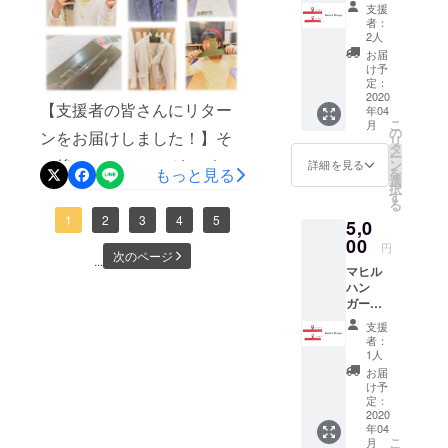
（おと
生放送はとても緊張すると
支援
ケースに展示され
な用1個
とさせていただきました。
者：
思いますが、頑張ります。
＋こど
2人
も用1
この日を迎えられたことに
ました！】（マヒ
お届
ぜひ見てください(^^)/マヒ
個） ＜
け予
対し、ご支援・応援をくだ
ハン
定：
ル
ル父）
ガーの
2020
さった皆様には改めてこの
【支援者の皆さんにリター
年04
色＞ 全
こ
月
て1色を
の
場を借りてお礼を申し上げ
ンをお届けしました！】そ
リ
選択可
タ
ー
ます。また、現在、国民の
の後、マヒルハンガーが届
ン
詳細を見る
を
もっと見る
選
択
健康・生活維持のために力
いたことをSNSなどに投稿
す
る
を尽くされている医療従事
してくれた支援者の方もお
1
2
3
4
5
5,0
00
者・行政関係者・各種サー
り、とても嬉しく思いま
円
次のページ
...
マヒル
ビス提供者などの全ての皆
す。 今日はその中から数
ハン
様に感謝するとともに、ご
ガー
名の投稿をご紹介させても
（おと
支援
無事を心より祈念いたして
らいます（ご本人の許可を
な用2個
者：
＋こど
1人
おります。マヒル・マヒル
得ております）。※他にも情
も用1
お届
個） ＜
父＿＿＿＿＿＿＿＿＿＿＿
け予
報発信してくれた方や、私
ハン
定：
＿＿＿「ばばよし」の
ガーの
2020
たちが気づいていない方も
年04
色＞ 全
こ
URLhttps://www.babayoshi.j
月
いるとは思いますが、その
て1色を