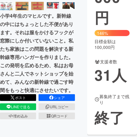
円
小学4年生のマヒルです。新幹線
の中にはちょっとした不便があり
ます。それは服をかけるフックが
146%
窓際にしか付いていないこと。私
目標金額は
100,000円
たち家族はこの問題を解決する新
幹線専用ハンガーを作りました。
支援者数
この発明を広めるため、私はお母
31
人
さんと二人でネットショップを始
めて、みんなの新幹線で過ごす時
間をもっと快適にさせたいです。
募集終了まで残
ポスト
シェア
り
LINEで送る
URLコピー
終了
埋め込み
QRコード