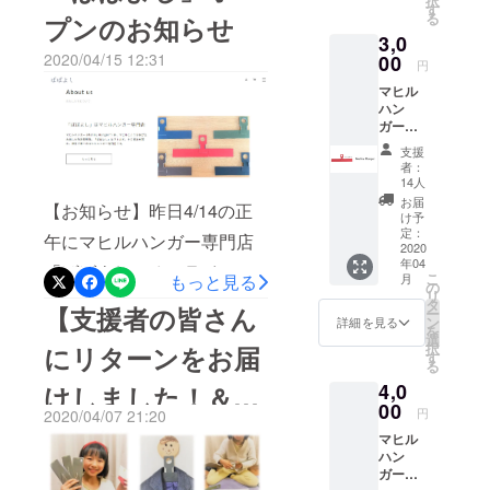
択
の発明家」のコーナー
す
学会HP）
る
プンのお知らせ
号に掲載された時の活動報
https://www.teletama.jp/mac
3,0
https://www.hatsumei.or.jp/c
告はこちら↓https://camp-
2020/04/15 12:31
00
hicomi/index.html※父と二人
円
ontest/result_24th_hint.html※
fire.jp/projects/216488/activit
マヒル
で生放送にチャレンジしま
受賞者には受賞マークの使
ハン
ies/116472#main
す！ 写真の「特大マヒル
ガー
用が許可されております。
（おと
支援
ハンガー（面積9倍）」も登
な用1
報告者：マヒル父
者：
個） ＜
14人
場するかもです！②8月1日
ハン
お届
【お知らせ】昨日4/14の正
ガーの
（土）19:30～・NHK 有吉
け予
色＞ 1
定：
午にマヒルハンガー専門店
のお金発見 突撃！カネオく
色を選
2020
年04
択可
「ばばよし」オンライン
ん 「“夏の風物詩”のおカネ
こ
月
もっと見る
の
リ
ショップがオープンいたし
タ
事情に突撃！SP」
【支援者の皆さん
ー
ン
詳細を見る
を
ました。新型コロナウイル
https://www4.nhk.or.jp/P483
選
択
にリターンをお届
す
スの感染拡大という厳しい
る
5/x/2020-08-
4,0
けしました！＆
状況が続いておりますが、
01/21/28365/1755052/※取材
00
円
2020/04/07 21:20
「ばばよし」は、クラウド
マヒルハンガーが
を受けたので、どこかで登
マヒル
ファンディングで行った公
ハン
場すると思います！明日の
発明学会のショー
ガー
約のとおり、4/14を開店日