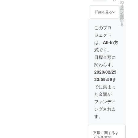
た感謝
ます。
の
リ
の気持
タ
に進展やお知らせがある場
ー
ち② ＜
ン
詳細を見る
を
ハン
合などに、適時、情報発信
選
択
ガーの
す
る
をさせていただきます。次
色＞ 全
このプロ
て1色を
回もお楽しみに。
ジェクト
選択可
＜感謝
は、
All-In方
の気持
式
です。
ち②と
は？＞
目標金額に
ハン
関わらず、
ガーの
１つに
2020/02/25
『マヒ
23:59:59
ま
ルのサ
イン』
でに集まっ
を入れ
た金額が
ます。
さら
ファンディ
に、
ングされま
『皆さ
まの夢
す。
が叶う
ことを
願うお
支援に関するよ
守り』
くある質問