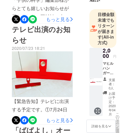
本人からお
日頃から応援をいただいて
らとても嬉しいお知らせが
返事させて
いる皆様には、このご報告
目標金額
頂くことは
届きました。同雑誌の本年3
もっと見る
と共に改めて感謝したく、
未達でも
控えさせて
月号に掲載された「新幹線
リターン
テレビ出演のお知
この場を借りて御礼申し上
もらいま
が届きま
用-紙製組立式ハンガー 」
す。ご理解
げます。この受賞につい
す
(All-in
らせ
（マヒルハンガー）が、１
のほど何卒
方式)
て、マヒルは次のように大
2020/07/23 18:21
よろしくお
年の入賞作品を再表彰する
2,0
興奮です！【マヒルの受賞
願いしま
00
円
「年間賞」にて最優秀賞を
を受けての感想（本人記
す。
マヒル
いただきました。「子供の
ハン
入）】受賞のお話を聞いた
ガー
科学」12月号（11月10日発
（こど
ときはとても信じられませ
支援
も用1
売）にて、作品とマヒルの
者：
んでした！！！！でも、す
個） ＜
0人
顔写真が再掲されます。ご
ハン
お届
ごいうれしかったです。な
ガーの
け予
支援・応援をくださった皆
【緊急告知】テレビに出演
色＞ 1
定：
ので新しい発明を思い付い
色を選
2020
さまに改めて感謝しかあり
する予定です。①7月24日
年04
択可
たら、また作品にしたいで
こ
月
ませんが、皆さまにも喜ん
の
（金）16：30～・テレビ埼
リ
す。・第24回 身近なヒン
もっと見る
タ
ー
でいただけるニュースとな
玉 マチコミ 「集え！まち
ン
詳細を見る
ト発明展 審査結果（発明
「ばばよし」オー
を
選
りましたら幸いです。・3月