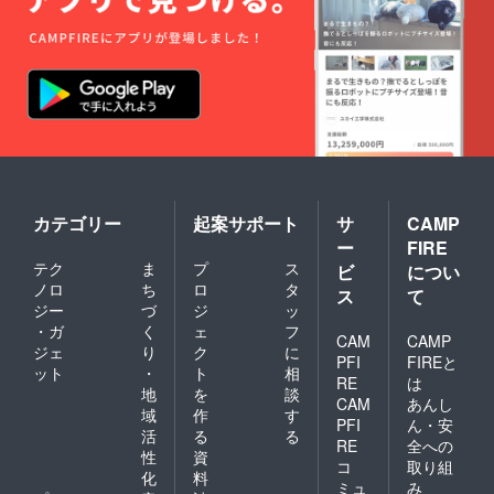
カテゴリー
起案サポート
サ
CAMP
ー
FIRE
テク
ま
プ
ス
ビ
につい
ノロ
ち
ロ
タ
ス
て
ジー
づ
ジ
ッ
・ガ
く
ェ
フ
CAM
CAMP
ジェ
り
ク
に
PFI
FIREと
ット
・
ト
相
RE
は
地
を
談
CAM
あんし
域
作
す
PFI
ん・安
活
る
る
RE
全への
性
資
コ
取り組
化
料
ミュ
み