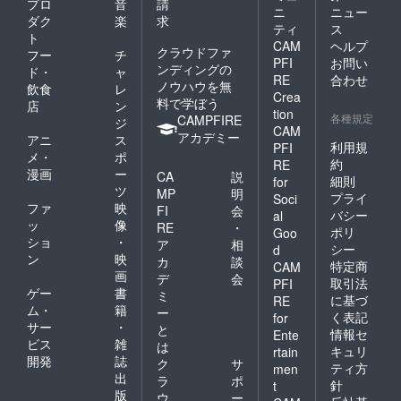
プロ
音
請
ニ
ニュー
ダク
楽
求
ティ
ス
ト
CAM
ヘルプ
クラウドファ
フー
チ
PFI
お問い
ンディングの
ド・
ャ
RE
合わせ
ノウハウを無
飲食
レ
Crea
料で学ぼう
店
ン
tion
各種規定
CAMPFIRE
ジ
CAM
アカデミー
アニ
ス
利用規
PFI
メ・
ポ
約
RE
漫画
ー
CA
説
細則
for
ツ
MP
明
プライ
Soci
ファ
映
FI
会
バシー
al
ッ
像
RE
・
ポリ
Goo
ショ
・
ア
相
シー
d
ン
映
カ
談
特定商
CAM
画
デ
会
取引法
PFI
ゲー
書
ミ
に基づ
RE
ム・
籍
ー
く表記
for
サー
・
と
情報セ
Ente
ビス
雑
は
キュリ
rtain
開発
誌
ク
サ
ティ方
men
出
ラ
ポ
針
t
版
ウ
ー