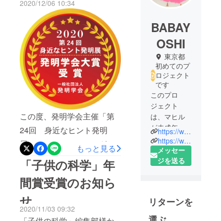
2020/12/06 10:34
せ
BABAY
OSHI
東京都
初めてのプ
ロジェクト
です
このプロ
ジェクト
この度、発明学会主催「第
は、マヒル
が未成年の
24回 身近なヒント発明
https://www.omoro-invention.com
為、マヒル
https://www.youtube.com/channel/UCIQU75xYk-E3Uhb87EUxtIg/featured
展」にて、マヒルハンガー
もっと見る
の父が登
メッセー
が大賞に選ばれました。マ
録・運用し
ジを送る
「子供の科学」年
ヒルハンガーの普及を目指
ておりま
間賞受賞のお知ら
す。マヒル
す私たち家族にとって、と
宛に連絡等
せ
ても励みになる出来事であ
リターンを
を頂きまし
2020/11/03 09:32
り、大変嬉しく思います。
ても、直接
選ぶ
「子供の科学」編集部様か