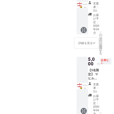
ハン
際にお
支援
ガー
発明学会の事務局長が送付
者：
送りす
（おと
3人
るミサ
して下さいました。コロナ
な用1個
お届
ンガは
＋こど
け予
写真見
の影響で私自身もまだ見れ
も用1
定：
本と異
個）＋
2020
てはいない光景ですが、こ
なる場
年04
マヒル
合があ
こ
月
が考え
のようにセッティングをし
の
りま
リ
た感謝
タ
す。手
ー
てくださったことに感謝し
の気持
ン
詳細を見る
作り品
を
ち① ＜
選
である
かありません。また、一日
択
ハン
す
ため、
る
ガーの
もはやくコロナが終息し、
その点
5,0
色＞ 全
はお許
在庫な
て1色を
00
足を運べる日がくることを
し
円
しくだ
選択可
さい。
【3名限
願うばかりです。・発明学
＜感謝
定】 マ
の気持
会のホームページ
ヒルハ
ち①と
ンガー
は？＞
支援
https://www.hatsumei.or.jp/以
（おと
ハン
者：
な用2個
ガーの
3人
上※クラウドファンディング
＋こど
１つに
お届
も用1
挑戦期間の終了後、この活
『マヒ
け予
個）＋
ルのサ
定：
動報告はマヒルとマヒル父
マヒル
2020
イン』
年04
が考え
を入れ
が不定期で行います。活動
こ
月