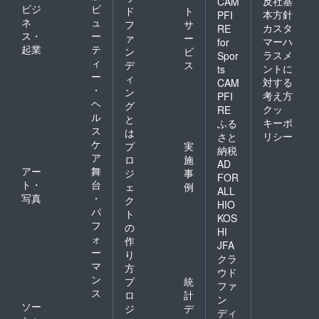
反社基
CAM
ビジ
ビ
ド
ト
本方針
PFI
ネ
ュ
フ
サ
カスタ
RE
ス・
ー
ァ
ー
マーハ
for
起業
テ
ン
ビ
ラスメ
Spor
ィ
デ
ス
ントに
ts
ー
ィ
対する
CAM
・
ン
考え方
PFI
ヘ
グ
クッ
RE
ル
と
キーポ
ふる
ス
は
リシー
さと
ケ
プ
実
納税
ア
ロ
施
AD
アー
舞
ジ
事
FOR
ト・
台
ェ
例
ALL
写真
・
ク
HIO
パ
ト
KOS
フ
の
HI
ォ
作
JFA
ー
り
クラ
マ
方
ウド
ン
プ
統
ファ
ス
ロ
計
ン
ソー
ジ
デ
ディ