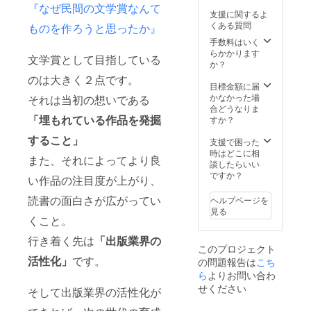
『なぜ民間の文学賞なんて
ントへ
支援に関するよ
の招待
くある質問
ものを作ろうと思ったか』
券】 今
手数料はいく
回の文
らかかります
学賞の
文学賞として目指している
か？
表彰式
イベン
のは大きく２点です。
目標金額に届
トへの
かなかった場
招待券
それは当初の想いである
合どうなりま
です。
「埋もれている作品を発掘
すか？
！注
意！ 実
すること」
支援で困った
施は都
時はどこに相
内を予
また、それによってより良
談したらいい
定して
ですか？
おりま
い作品の注目度が上がり、
す。交
通費な
読書の面白さが広がってい
ヘルプページを
どにつ
見る
くこと。
きまし
ては自
行き着く先は
「出版業界の
己負担
このプロジェクト
となり
活性化」
です。
の問題報告は
こち
ますの
ら
よりお問い合わ
で、ご
了承く
せください
そして出版業界の活性化が
ださ
い。