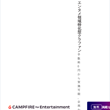
エ
ン
タ
メ
領
域
特
化
型
ク
ラ
フ
ァ
ン
手
数
料
0
円
か
ら
実
施
可
能
。
企
画
掲載
無料
か