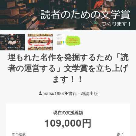
埋もれた名作を発掘するため「読
者の運営する」文学賞を立ち上げ
ます！！
matsu1884
書籍・雑誌出版
現在の支援総額
109,000
円
終了
21
%達成