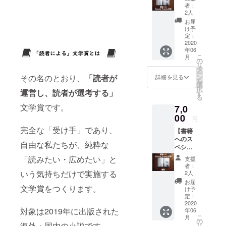
ス+限定
容をお
い】 備
者：
公開動
伝えす
考欄に
2人
画
る限定
記載す
お届
URL】
公開の
る名前
け予
今回の
動画
定：
を書い
文学賞
2020
URLを
てくだ
年06
の内容
お送り
さい。
こ
月
をまと
させて
の
リ
めた書
いただ
タ
ー
籍にス
きま
ン
その名のとおり、
「読者が
詳細を見る
を
ペシャ
す。 ※
選
択
ルサン
運営し、読者が選考する」
こちら
す
る
クスと
は自費
文学賞です。
7,0
して名
出版で
前を記
00
つくる
円
載させ
本にな
完全な「受け手」であり、
【書籍
ていた
りま
へのス
だきま
す。
自由な私たちが、純粋な
ペシャ
す。ま
ルサン
た一般
「読みたい・広めたい」と
支援
クス+書
公開す
者：
籍+限定
る選考
いう気持ちだけで実施する
2人
公開
会の内
お届
URL】
文学賞をつくります。
容より
け予
今回の
も、よ
定：
文学賞
2020
り詳細
対象は2019年に出版された
年06
の内容
な内容
こ
月
をまと
を報告
の
海外・国内の小説です。
リ