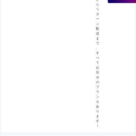
ら
リ
タ
ー
ン
配
送
ま
で
、
す
べ
て
お
任
せ
の
プ
ラ
ン
も
あ
り
ま
す
！