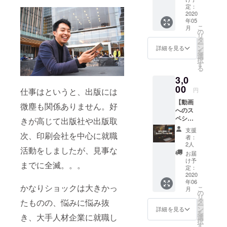
完読するの
容とは
定：
別のよ
2020
が夢です。
年05
り詳細
こ
月
な選考
の
リ
小中高時代
内容を
タ
ー
公開し
ン
詳細を見る
は、通学中
を
た「限
選
は常に本を
択
定公開
す
る
URL」
読むような
3,0
をお送
学生生活。
りいた
00
円
仕事はというと、出版には
大学時代か
しま
【動画
す。
らは岩波文
微塵も関係ありません。好
へのス
庫の青ラベ
ペシャ
きが高じて出版社や出版取
ルサン
ルによる影
支援
クス記
次、印刷会社を中心に就職
者：
響で、ノン
載 + 限
2人
フィクショ
活動をしましたが、見事な
定公開
お届
URL】
ン系の本に
け予
までに全滅。。。
選考会
定：
も手をのば
の内容
2020
年06
すように。
をまと
かなりショックは大きかっ
こ
月
めた動
の
人生に影響
リ
画のエ
タ
たものの、悩みに悩み抜
を与えた本
ー
ンドク
ン
詳細を見る
を
レジッ
は恐らく洪
き、大手人材企業に就職し
選
択
トに、
す