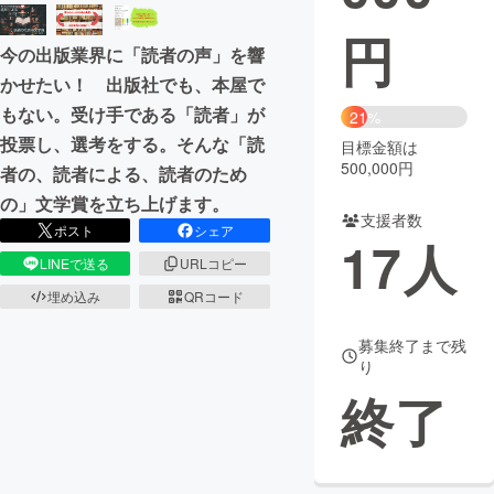
円
まちづくり・地域活性化
今の出版業界に「読者の声」を響
かせたい！ 出版社でも、本屋で
CAMPFIRE for Social Good
CAMPFIRE Creation
もない。受け手である「読者」が
21%
CAMPFIREふるさと納税
machi-ya
コミュニティ
投票し、選考をする。そんな「読
目標金額は
500,000円
者の、読者による、読者のため
の」文学賞を立ち上げます。
支援者数
ポスト
シェア
17
人
LINEで送る
URLコピー
埋め込み
QRコード
募集終了まで残
り
終了