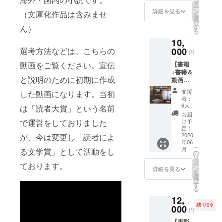
めた書
させて
タ
ー
籍をお
いただ
ン
詳細を見る
（文庫化作品は含みませ
を
届けし
く限定
選
択
ます。
公開動
す
ん）
る
またそ
画の
10,
こにス
URLを
ペシャ
000
選考方法などは、こちらの
お伝え
円
ルサン
しま
【書籍
動画をご覧ください。宣伝
クスと
す。
+書籍＆
してあ
【お願
と説明のために初期に作成
動画へ
なたの
い】 記
のスペ
名前を
載する
支援
した動画になります。当初
シャル
記載さ
お名前
者：
サンク
せてい
を備考
6人
は「読者大賞」という名前
ス記載
ただき
欄に記
お届
+限定公
ます。
載して
け予
で運営をしておりました
開
それと
定：
くださ
URL】
2020
が、今は変更し「読者によ
は別に
い。 ！
年06
今回の
選考会
注意！
こ
月
る文学賞」として活動をし
文学賞
内容を
の
こちら
リ
につい
一般公
タ
は「名
ー
ております。
てまと
開より
ン
前の記
詳細を見る
を
めた書
も詳細
選
載の
択
籍と、
に報告
す
み」で
る
一般公
する限
す。記
12,
開とは
定公開
載され
残り29
別によ
000
動画の
た書籍
円
り詳細
URLを
も希望
【表彰