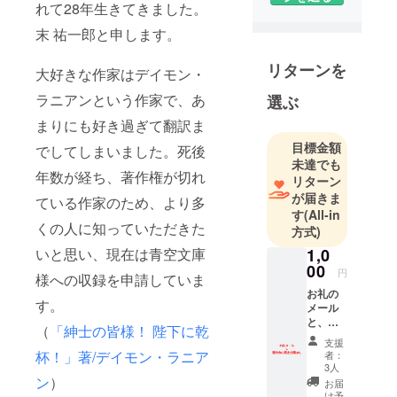
れて28年生きてきました。
あった講談
末 祐一郎と申します。
社の『世界
の名作図書
リターンを
大好きな作家はデイモン・
館』シリー
ズが理由だ
ラニアンという作家で、あ
選ぶ
と思いま
まりにも好き過ぎて翻訳ま
す。好き
目標金額
でしてしまいました。死後
だった児童
未達でも
文学はブラ
年数が経ち、著作権が切れ
リターン
イアン・
が届きま
ている作家のため、より多
ジェイクス
す
(All-in
くの人に知っていただきた
の『レッド
方式)
ウォール伝
1,0
いと思い、現在は青空文庫
説』シリー
00
円
様への収録を申請していま
ズ。4巻しか
お礼の
す。
翻訳されて
メール
と、
いなくて悲
（
「紳士の皆様！ 陛下に乾
ネット
支援
しい。いつ
で一般
杯！」著/デイモン・ラニア
者：
公開す
か、原文で
3人
る選考
ン
）
お届
シリーズを
会の内
け予