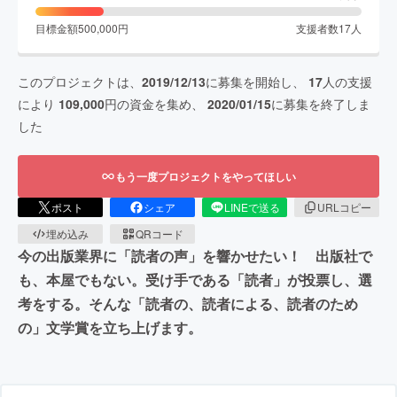
目標金額
500,000
円
支援者数
17
人
このプロジェクトは、
2019/12/13
に募集を開始し、
17
人の支援
により
109,000
円の資金を集め、
2020/01/15
に募集を終了しま
した
もう一度プロジェクトをやってほしい
ポスト
シェア
LINEで送る
URLコピー
埋め込み
QRコード
今の出版業界に「読者の声」を響かせたい！ 出版社で
も、本屋でもない。受け手である「読者」が投票し、選
考をする。そんな「読者の、読者による、読者のため
の」文学賞を立ち上げます。