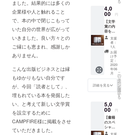
自誠の『菜
る
ました。結果的には多くの
あなた
根譚』とセ
4,0
の名前
企業様や人と触れること
を記載
00
ネカの『人
円
させて
で、本の中で閉じこもって
生の短さに
【文学
いただ
賞の内
ついて』。
きま
いた自分の世界が広がって
容をま
す。ま
とめた
た、よ
いきました。良い方々との
支援
大学卒業後
書籍+限
り詳細
者：
定公開
ご縁にも恵まれ、感謝しか
な内容
は、出版業
1人
URL】
をまと
お届
界とは微塵
ありません。
今回の
めた限
け予
も関係のな
文学賞
定公開
定：
の内容
2020
の動画
い大手人材
こんな出版ビジネスとは縁
年06
をまと
のURL
企業に就
こ
月
めた書
もお送
の
もゆかりもない自分です
リ
籍をお
職。「読者
りしま
タ
ー
渡しさ
す。こ
ン
詳細を見る
が、今回「読者として」、
による」文
を
せてい
ちらの
選
択
学賞の創立
ただき
エンド
埋もれている本を発掘した
す
る
ます。
ロール
のために活
5,0
い、と考えて新しい文学賞
また一
にもお
動中。
般に公
00
名前を
円
を設立するために
開する
記載さ
【書籍
選考会
せてい
CAMPFIRE様に掲載をさせ
のスペ
の内容
ただき
シャル
よりも
ます。
ていただきました。
サンク
深く内
【お願
支援