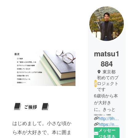
matsu1
884
東京都
初めてのプ
ロジェクト
です
6歳頃から本
が大好き
に。きっと
実家が図書
http://9hon.sakura.ne.jp/dokusya/index.html
はじめまして。小さな頃か
館に近かっ
https://note.com/matsu1884
たことと、
メッセー
ら本が大好きで、本に囲ま
なぜか家に
ジを送る