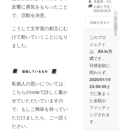
支援者：0人
として掲載させ
サンク
ます。 ！注意！
反響に勇気をもらったこと
お届け予定：
ていただきま
スとし
① 掲載していた
こ
2020年06月
の
す。。他にも認
て、あ
だくページの
で、活動を決意。
リ
タ
知度アップに向
なたの
データは、支援
ー
ン
けた取り組みを
お名前
詳細を見る
者の方でご準備
を
選
相談の上文学賞
を記載
こうして文学賞の創立にむ
いただくことに
択
す
の実施と一緒に
させて
なります。 ② 文
る
けて動いていくことになり
させていただけ
いただ
このプロ
学賞のイメージ
ればと考えてお
きま
を損なうような
ジェクト
ました。
ります。 ※掲載
す。
宣伝内容の掲載
用の原稿などは
【お願
は、
All-In方
はお断りさせて
ご自身で用意い
い】 記
いただくことが
式
です。
ただきます。何
載する
あります。
卒ご了承くださ
スペ
目標金額に
（例：公序良俗
い。 ※文学賞の
シャル
に違反するよう
関わらず、
イメージを損な
サンク
な内容など）
うPRについては
ス用の
2020/01/15
私個人の思いについては、
お断りさせて頂
お名前
23:59:59
ま
く可能性があり
をお教
こちらのnoteで詳しく書か
ます。ご了承く
えくだ
でに集まっ
ださい。（例 公
さい。
せていただいていますの
た金額が
序良俗に違反す
本名で
るもの）
なくて
ファンディ
で、もしご興味を持ってい
も大丈
ングされま
夫で
ただけましたら、ご一読く
す。
す。
ださい。
【表彰
式イベ