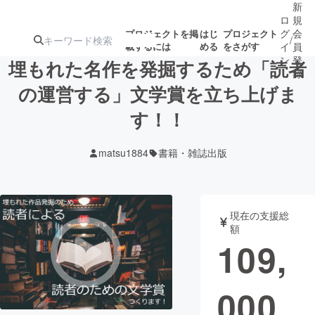
新
ロ
規
グ
会
プロジェクトを掲
はじ
プロジェクト
/
載するには
める
をさがす
イ
員
ン
登
埋もれた名作を発掘するため「読者
録
の運営する」文学賞を立ち上げま
す！！
人気のプロ
注目のリ
注目の新着プロ
募集終了が近いプ
もうすぐ公開
ジェクト
ターン
ジェクト
ロジェクト
されます
matsu1884
書籍・雑誌出版
アート・写真
音楽
現在の支援総
テクノロジー・ガジェット
ゲーム・サ
額
109,
映像・映画
書籍・雑誌
000
ビジネス・起業
チャレンジ