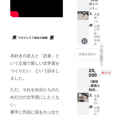
な内容
お送り
される
式イベ
を映像
しま
場合は
ントへ
化した
す。
セット
の招待
限定公
【お願
のリ
支援
券】 今
開の動
い】 ス
ターン
者：
回の文
画URL
ペシャ
1人
があり
学賞の
をお送
ルサン
ますの
お届
表彰式
りしま
クスに
け予
で、そ
イベン
す。ま
定：
記載す
ちらで
トへの
2020
た、そ
るお名
の支援
年06
招待券
の書籍
前を備
を何卒
こ
月
です。
と一般
の
考欄に
よろし
リ
！注
＆限定
タ
書いて
くお願
ー
意！ 実
公開の
ン
くださ
詳細を見る
いしま
本好きの友人と「読者」と
を
施は都
動画に
選
い。
す。
択
内を予
スペ
す
いう立場で新しい文学賞を
る
定して
シャル
20,
おりま
つくりたい、という話をし
サンク
残り10
す。交
000
スとし
円
ました。
通費な
て、あ
【書籍
どにつ
なたの
+書籍＆
きまし
お名前
ただ、それを自分たちのた
動画へ
ては自
を記載
のスペ
己負担
させて
支援
めだけの文学賞にしたくな
シャル
となり
いただ
者：
サンク
ますの
きま
0人
い。
ス記載
で、ご
す。
お届
+限定公
了承く
【お願
け予
勝手に作品に冠をかぶせた
開
ださ
定：