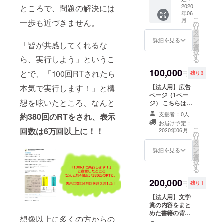
い】 記
URL】
2020
ところで、問題の解決には
い。
載する
年06
今回の
スペ
こ
月
一歩も近づきません。
文学賞
の
シャル
リ
につい
タ
サンク
ー
てまと
ン
ス用の
詳細を見る
を
「皆が共感してくれるな
めた書
選
お名前
択
籍と、
す
をお教
ら、実行しよう」というこ
る
一般公
えくだ
開とは
100,000
さい。
とで、「100回RTされたら
円
残り3
別によ
本名で
り詳細
【法人用】広告
本気で実行します！」と構
なくて
な内容
ページ（1ペー
も大丈
想を呟いたところ、なんと
を映像
ジ） こちらは事
夫で
化した
業を運営されて
す。
支援者：0人
約380回のRTをされ、表示
限定公
いる方を想定し
お届け予定：
開の動
ております。今
こ
回数は6万回以上に！！
2020年06月
画URL
の
回の文学賞をま
リ
をお送
タ
とめた書籍のな
ー
りしま
ン
かに宣伝用の
詳細を見る
を
す。ま
選
ページを掲載さ
択
た、そ
す
せていただきま
る
の書籍
す。他に相談の
200,000
と一般
上、認知度アッ
円
残り1
＆限定
プに向けた取り
【法人用】文学
公開の
組みを文学賞の
賞の内容をまと
動画に
実施と一緒にさ
めた書籍の背表
スペ
せていただけれ
想像以上に多くの方からの
紙をまるまるPR
シャル
ばと考えており