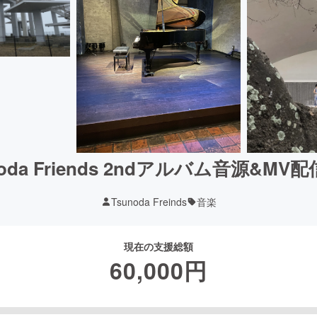
noda Friends 2ndアルバム音源&MV
Tsunoda Freinds
音楽
現在の支援総額
60,000
円