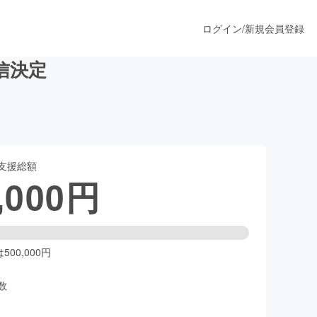
ログイン
/
新規会員登録
配信決定
うすぐ公開されます
支援総額
プロダクト
,000
円
ファッション
スポーツ
00,000円
数
ア
ソーシャルグッド
人