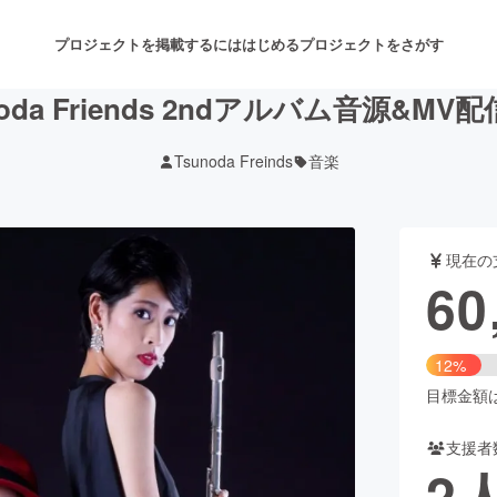
プロジェクトを掲載するには
はじめる
プロジェクトをさがす
noda Friends 2ndアルバム音源&MV
Tsunoda Freinds
音楽
注目のリターン
注目の新着プロジェクト
募集終了が近いプロジェクト
も
現在の
音楽
舞台・パフォーマンス
60
ゲーム・サービス開発
フード・飲食店
12%
書籍・雑誌出版
アニメ・漫画
目標金額は5
支援者
チャレンジ
ビューティー・ヘルスケ
2