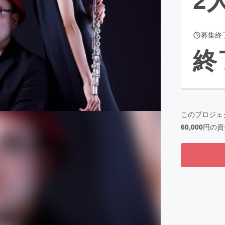
募集終
CAMPFIRE for Social Good
CAMPFIRE Creation
終
CAMPFIREふるさと納税
machi-ya
コミュニティ
このプロジェ
60,000
円の資