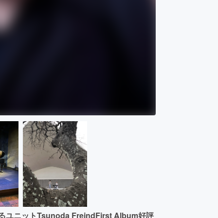
ニットTsunoda FreindFirst Album好評