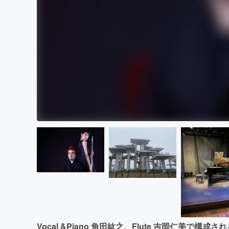
Vocal &Piano 角田紘之、Flute 吉岡仁美で構成されるユ