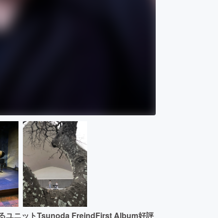
ニットTsunoda FreindFirst Album好評