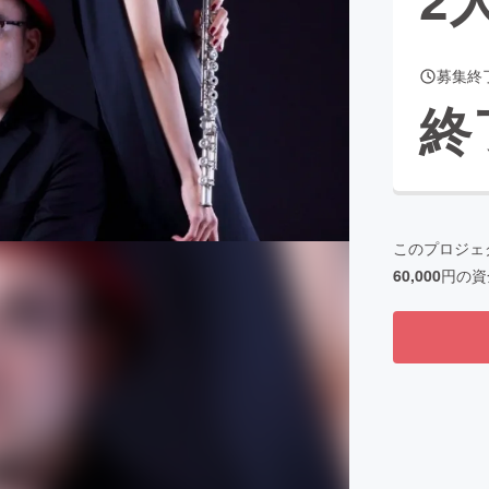
募集終
CAMPFIRE for Social Good
CAMPFIRE Creation
終
CAMPFIREふるさと納税
machi-ya
コミュニティ
このプロジェ
60,000
円の資