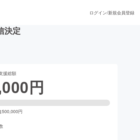
ログイン
/
新規会員登録
配信決定
うすぐ公開されます
支援総額
プロダクト
,000
円
ファッション
スポーツ
00,000円
数
ア
ソーシャルグッド
人