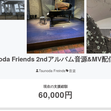
noda Friends 2ndアルバム音源&MV
Tsunoda Freinds
音楽
現在の支援総額
60,000
円