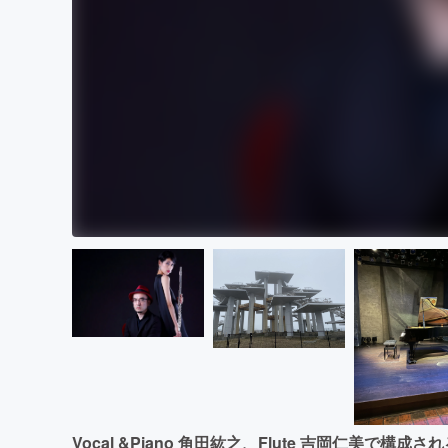
Vocal &Piano 角田紘之、Flute 吉岡仁美で構成されるユ