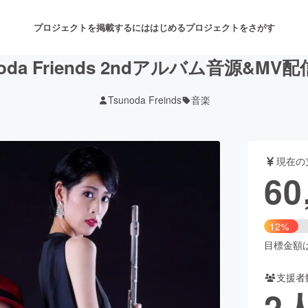
プロジェクトを掲載するには
はじめる
プロジェクトをさがす
noda Friends 2ndアルバム音源&MV
Tsunoda Freinds
音楽
注目のリターン
注目の新着プロジェクト
募集終了が近いプロジェクト
も
現在の
音楽
舞台・パフォーマンス
60
ゲーム・サービス開発
フード・飲食店
12%
書籍・雑誌出版
アニメ・漫画
目標金額は5
支援者
チャレンジ
ビューティー・ヘルスケ
2